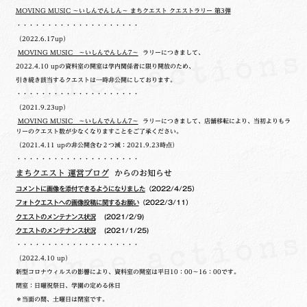
MOVING MUSIC ～いしんでんしん～ まちクエスト クエストラリー 第3弾
・・・・・・・・・・・・・・・・・・・・
（2022.6.17up）
MOVING MUSIC ～いしんでんしん7～
ラリーにつきまして、
2022.4.10 upの
資料室の開室は学内関係者に限り開放のため、
引き続き該当するクエストは一時非公開にしております。
・・・・・・・・・・・・・・・・・・・・
（2021.9.23up）
MOVING MUSIC ～いしんでんしん7～
ラリーにつきまして、店舗移転により、当初よりもラ
リーのクエスト数が少なくなりますことをご了承ください。
（2021.4.11 upの非公開含む２つ減：2021.9.23時点）
・・・・・・・・・・・・・・・・・・・・
まちクエスト 運営ブログ
からのお知らせ
コメントに画像を添付できるようになりました
（2022/4/25）
フォトクエストへの画像投稿に関するお願い
（2022/3/11）
クエストのメンテナンス状況
(2021/2/9)
クエストのメンテナンス状況
(2021/1/25)
・・・・・・・・・・・・・・・・・・・・
（2022.4.10 up）
新型コロナウィルスの影響により、資料室の開室は平日10：00～16：00です。
閉室：日曜祝祭日、学園の定める休日
＊当面の間、土曜日は閉室です。