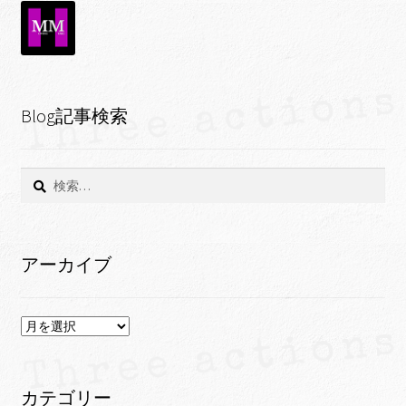
Blog記事検索
検
索:
アーカイブ
ア
ー
カ
イ
カテゴリー
ブ