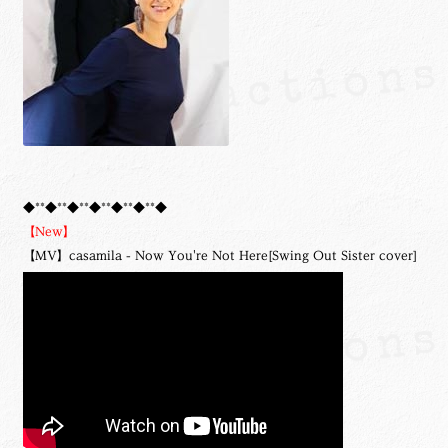
◆**◆**◆**◆**◆**◆**◆
【New】
【MV】casamila - Now You're Not Here[Swing Out Sister cover]