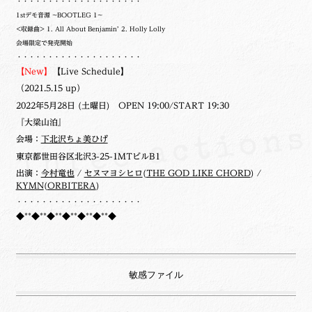
・・・・・・・・・・・・・・・・・・・・
1stデモ音源 ~BOOTLEG 1~
<収録曲> 1. All About Benjamin’ 2. Holly Lolly
会場限定で発売開始
・・・・・・・・・・・・・・・・・・・・
【New】
【Live Schedule】
（2021.5.15 up）
2022年5月28日 (土曜日) OPEN 19:00/START 19:30
『大梁山泊』
会場：
下北沢ちょ美ひげ
東京都世田谷区北沢3-25-1MTビルB1
出演：
今村竜也
/
セヌマヨシヒロ
(
THE GOD LIKE CHORD
) /
KYMN
(
ORBITERA
)
・・・・・・・・・・・・・・・・・・・・
◆**◆**◆**◆**◆**◆**◆
敏感ファイル