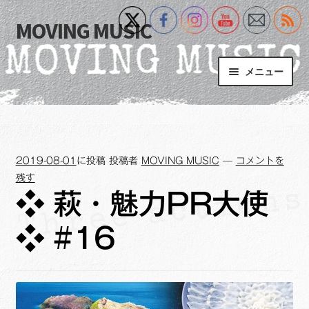
MOVING MUSIC
ナ
コ
ビ
ン
ゲ
テ
メニュー
ー
ン
シ
ツ
Home
ョ
へ
ン
ス
サ
Event
へ
キ
ブ
2019-08-01
に投稿
投稿者
MOVING MUSIC
—
コメントを
ス
ッ
メ
What’s New
残す
キ
プ
ニ
❖ 萩・魅力PR大使
ッ
ュ
Blog
プ
ー
❖ #16
を
サ
+MM Online Video Platform
展
ブ
開
メ
サ
フォトギャラリー
ニ
ブ