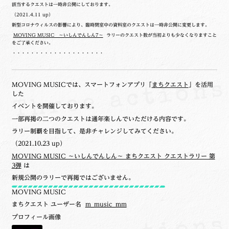
該当するクエストは一時非公開にしております。
（2021.4.11 up）
新型コロナウィルスの影響により、臨時閉室中の資料室のクエストは一時非公開に変更します。
MOVING MUSIC ～いしんでんしん7～
ラリーのクエスト数が当初よりも少なくなりますこと
をご了承ください。
・・・・・・・・・・・・・・・・・・・・
MOVING MUSICでは、スマートフォンアプリ「
まちクエスト
」を活用
した
イベントを開催しております。
一部再掲の二つのクエストは通年楽しんでいただける内容です。
ラリー制覇を目指して、是非チャレンジしてみてください。
（2021.10.23 up）
MOVING MUSIC ～いしんでんしん～ まちクエスト クエストラリー 第
3弾
は
新規公開のラリーで再掲ではございません。
MOVING MUSIC
まちクエスト ユーザー名
m_music_mm
プロフィール画像