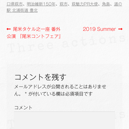
o
i
口県萩市
、
明治維新150年
、
萩市
、
萩魅力PR大使
、
角島
、
道の
駅 北浦街道 豊北
o
n
k
k
投
前
次
尾米タケル之一座 番外
2019 Summer
の
の
公演 『尾米コントフェア』
稿
投
投
ナ
稿:
稿:
ビ
ゲ
コメントを残す
ー
メールアドレスが公開されることはありませ
ん。
*
が付いている欄は必須項目です
シ
ョ
コメント
ン