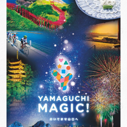
ュ
メ
サ
Links
ー
ニ
ブ
を
ュ
メ
サ
せたがや生涯現役ネットワーク
展
ー
ニ
ブ
開
を
ュ
メ
サ
萩・魅力PR大使
展
ー
ニ
ブ
開
を
ュ
メ
出演希望/お問い合わせフォーム
展
ー
ニ
開
を
ュ
Contact
展
ー
開
を
展
開