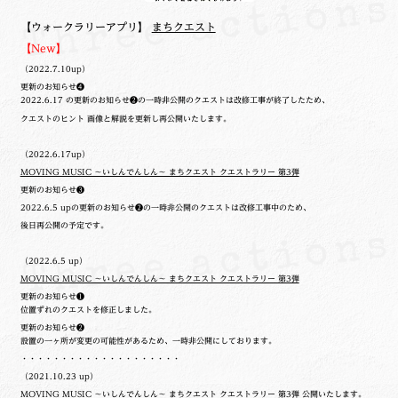
【ウォークラリーアプリ】
まちクエスト
【New】
（2022.7.10up）
更新のお知らせ❹
2022.6.17 の更新のお知らせ❷の一時非公開のクエストは改修工事が終了したため、
クエストのヒント 画像と解説を更新し再公開いたします。
（2022.6.17up）
MOVING MUSIC ～いしんでんしん～ まちクエスト クエストラリー 第3弾
更新のお知らせ❸
2022.6.5 upの更新のお知らせ❷の一時非公開のクエストは改修工事中のため、
後日再公開の予定です。
（2022.6.5 up）
MOVING MUSIC ～いしんでんしん～ まちクエスト クエストラリー 第3弾
更新のお知らせ❶
位置ずれのクエストを修正しました。
更新のお知らせ❷
設置の一ヶ所が変更の可能性があるため、一時非公開にしております。
・・・・・・・・・・・・・・・・・・・・
（2021.10.23 up）
MOVING MUSIC ～いしんでんしん～ まちクエスト クエストラリー 第3弾 公開いたします。