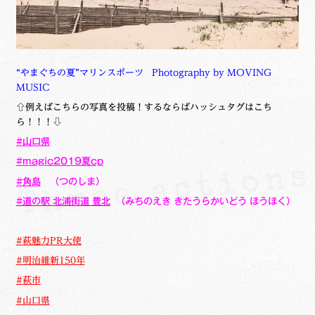
“やまぐちの夏”マリンスポーツ
Photography by MOVING
MUSIC
⇧例えばこちらの写真を投稿！するならばハッシュタグはこち
ら！！！⇩
#山口県
#magic2019夏cp
#角島
（つのしま）
#道の駅 北浦街道 豊北
（
みちのえき
きたうらかいどう ほうほく）
#
萩魅力PR大使
#
明治維新150年
#
萩市
#
山口県