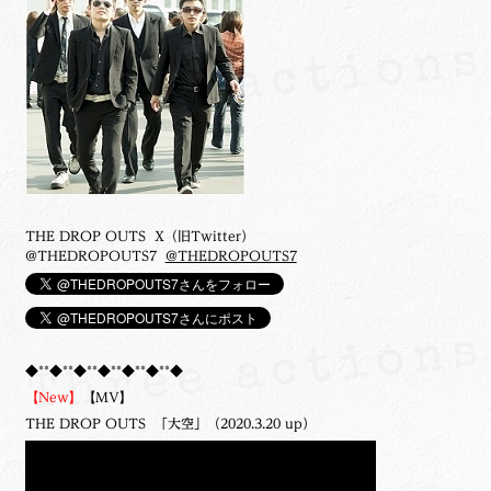
THE DROP OUTS X（旧Twitter）
@THEDROPOUTS7
@THEDROPOUTS7
◆**◆**◆**◆**◆**◆**◆
【New】
【MV】
THE DROP OUTS 「大空」（2020.3.20 up）