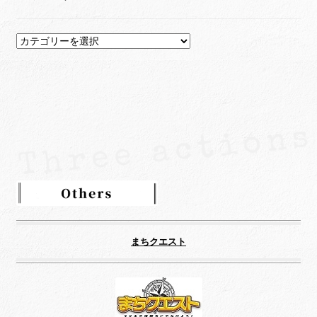
カ
テ
ゴ
リ
ー
まちクエスト