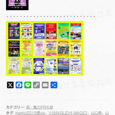
・・・・・・・・・・・・・・・・・・・・・・・・・・・
X
F
L
C
E
共
a
i
o
m
有
c
n
p
a
e
e
y
i
カテゴリー:
萩・魅力PR大使
b
L
l
タグ:
magic2019夏cp
、
YAMAGUCHI MAGIC!
、
山口県
、
山