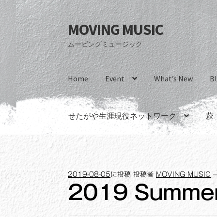
MOVING MUSIC
ナ
コ
ビ
ン
ムービングミュージック
ゲ
テ
ー
ン
シ
ツ
Home
Event
What’s New
B
ョ
へ
ン
ス
へ
キ
せたがや生涯現役ネットワーク
萩
ス
ッ
キ
プ
ッ
プ
2019-08-05
に投稿
投稿者
MOVING MUSIC
2019 Summe