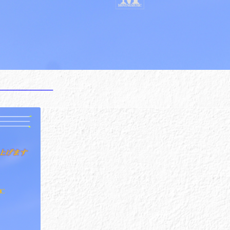
───────────