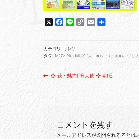
X
F
L
C
E
共
a
i
o
m
有
c
n
p
a
e
e
y
i
カテゴリー:
MM
b
L
l
タグ:
MOVING MUSIC
、
music action
、
いし
o
i
o
n
投
前
❖ 萩・魅力PR大使 ❖ #16
k
k
の
稿
投
ナ
稿:
ビ
ゲ
コメントを残す
ー
メールアドレスが公開されることは