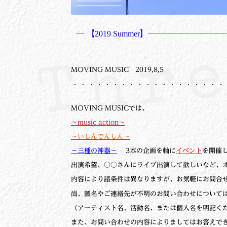
─ 【
2019 Summer
】─────────
MOVING MUSIC 2019,8,5
・・・・・・・・・・・・・・・・・・・
MOVING MUSICでは、
～music action～
～いしんでんしん～
～三種の神器～
3本の企画を軸に
イベント
を開催
出演希望、○○さんにライブ出演して欲しいなど、
内容により諸条件は異なりますが、お気軽にお問合
尚、匿名やご連絡先が不明のお問い合わせについて
（アーティスト名、活動名、または個人名を明記く
また、お問い合わせの内容によりましてはお答えで