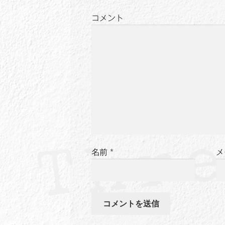
シ
コメント
ョ
ン
名前
*
メ