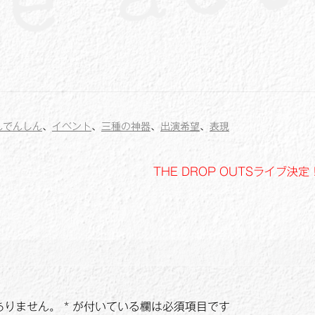
んでんしん
、
イベント
、
三種の神器
、
出演希望
、
表現
次
THE DROP OUTSライブ決定
の
投
稿:
ありません。
*
が付いている欄は必須項目です