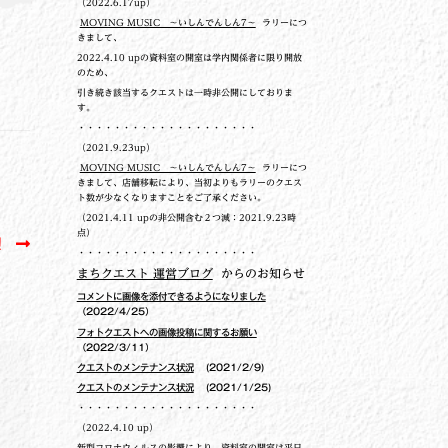
（2022.6.17up）
MOVING MUSIC ～いしんでんしん7～
ラリーにつ
きまして、
2022.4.10 upの
資料室の開室は学内関係者に限り開放
のため、
引き続き該当するクエストは一時非公開にしておりま
す。
・・・・・・・・・・・・・・・・・・・・
（2021.9.23up）
MOVING MUSIC ～いしんでんしん7～
ラリーにつ
きまして、店舗移転により、当初よりもラリーのクエス
ト数が少なくなりますことをご了承ください。
（2021.4.11 upの非公開含む２つ減：2021.9.23時
点）
！
・・・・・・・・・・・・・・・・・・・・
まちクエスト 運営ブログ
からのお知らせ
コメントに画像を添付できるようになりました
（2022/4/25）
フォトクエストへの画像投稿に関するお願い
（2022/3/11）
クエストのメンテナンス状況
(2021/2/9)
クエストのメンテナンス状況
(2021/1/25)
・・・・・・・・・・・・・・・・・・・・
（2022.4.10 up）
新型コロナウィルスの影響により、資料室の開室は平日