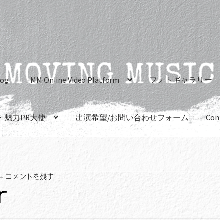
log
+MM Online Video Platform
フォトギャラリー
・魅力PR大使
出演希望/お問い合わせフォーム
Con
—
コメントを残す
r