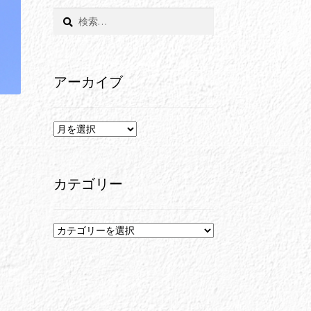
検
索:
アーカイブ
ア
ー
カ
イ
カテゴリー
ブ
カ
テ
ゴ
リ
ー