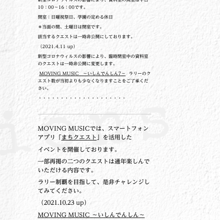
10：00～16：00です。
閉室：日曜祝祭日、学園の定める休日
＊当面の間、土曜日は閉室です。
該当するクエストは一時非公開にしております。
（2021.4.11 up）
新型コロナウィルスの影響により、臨時閉室中の資料室
のクエストは一時非公開に変更します。
MOVING MUSIC ～いしんでんしん7～
ラリーのク
エスト数が当初よりも少なくなりますことをご了承くだ
さい。
・・・・・・・・・・・・・・・・・・・・
MOVING MUSICでは、スマートフォン
アプリ「
まちクエスト
」を活用した
イベントを開催しております。
一部再掲の二つのクエストは通年楽しんで
いただける内容です。
ラリー制覇を目指して、是非チャレンジし
てみてください。
（2021.10.23 up）
MOVING MUSIC ～いしんでんしん～