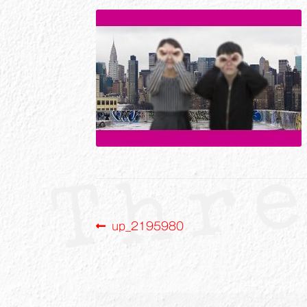
投
前
up_2195980
の
稿
投
ナ
稿: