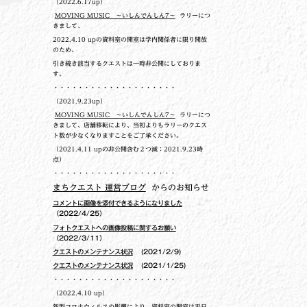
（2022.6.17up）
MOVING MUSIC ～いしんでんしん7～
ラリーにつ
きまして、
2022.4.10 upの
資料室の開室は学内関係者に限り開放
のため、
引き続き該当するクエストは一時非公開にしておりま
す。
・・・・・・・・・・・・・・・・・・・・
（2021.9.23up）
MOVING MUSIC ～いしんでんしん7～
ラリーにつ
きまして、店舗移転により、当初よりもラリーのクエス
ト数が少なくなりますことをご了承ください。
（2021.4.11 upの非公開含む２つ減：2021.9.23時
点）
・・・・・・・・・・・・・・・・・・・・
まちクエスト 運営ブログ
からのお知らせ
コメントに画像を添付できるようになりました
（2022/4/25）
フォトクエストへの画像投稿に関するお願い
（2022/3/11）
クエストのメンテナンス状況
(2021/2/9)
クエストのメンテナンス状況
(2021/1/25)
・・・・・・・・・・・・・・・・・・・・
（2022.4.10 up）
新型コロナウィルスの影響により、資料室の開室は平日