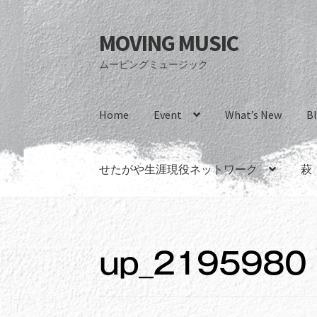
MOVING MUSIC
ナ
コ
ビ
ン
ムービングミュージック
ゲ
テ
ー
ン
シ
ツ
Home
Event
What’s New
B
ョ
へ
ン
ス
へ
キ
せたがや生涯現役ネットワーク
萩
ス
ッ
キ
プ
ッ
プ
up_2195980