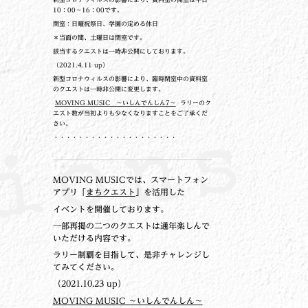
10：00～16：00です。
閉室：日曜祝祭日、学園の定める休日
＊当面の間、土曜日は閉室です。
該当するクエストは一時非公開にしております。
（2021.4.11 up）
新型コロナウィルスの影響により、臨時閉室中の資料室
のクエストは一時非公開に変更します。
MOVING MUSIC ～いしんでんしん7～
ラリーのク
エスト数が当初よりも少なくなりますことをご了承くだ
さい。
・・・・・・・・・・・・・・・・・・・・
MOVING MUSICでは、スマートフォン
アプリ「
まちクエスト
」を活用した
イベントを開催しております。
一部再掲の二つのクエストは通年楽しんで
いただける内容です。
ラリー制覇を目指して、是非チャレンジし
てみてください。
（2021.10.23 up）
MOVING MUSIC ～いしんでんしん～