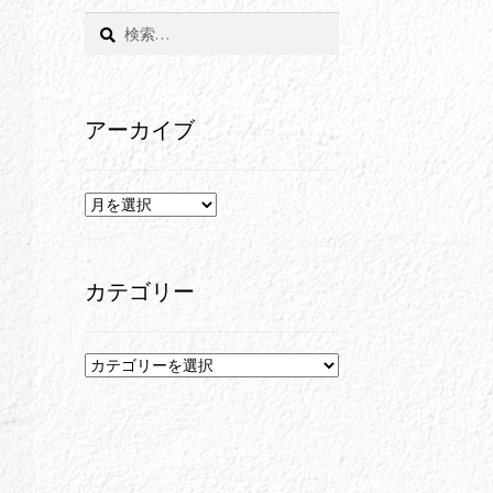
検
索:
アーカイブ
ア
ー
カ
イ
カテゴリー
ブ
カ
テ
ゴ
リ
ー