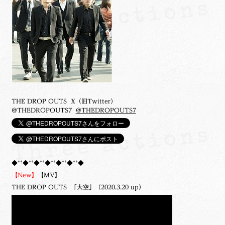
THE DROP OUTS X（旧Twitter）
@THEDROPOUTS7
@THEDROPOUTS7
◆**◆**◆**◆**◆**◆**◆
【New】
【MV】
THE DROP OUTS 「大空」（2020.3.20 up）