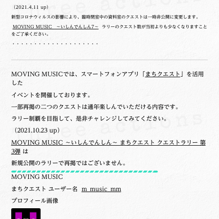
（2021.4.11 up）
新型コロナウィルスの影響により、臨時閉室中の資料室のクエストは一時非公開に変更します。
MOVING MUSIC ～いしんでんしん7～
ラリーのクエスト数が当初よりも少なくなりますこと
をご了承ください。
・・・・・・・・・・・・・・・・・・・・
MOVING MUSICでは、スマートフォンアプリ「
まちクエスト
」を活用
した
イベントを開催しております。
一部再掲の二つのクエストは通年楽しんでいただける内容です。
ラリー制覇を目指して、是非チャレンジしてみてください。
（2021.10.23 up）
MOVING MUSIC ～いしんでんしん～ まちクエスト クエストラリー 第
3弾
は
新規公開のラリーで再掲ではございません。
MOVING MUSIC
まちクエスト ユーザー名
m_music_mm
プロフィール画像