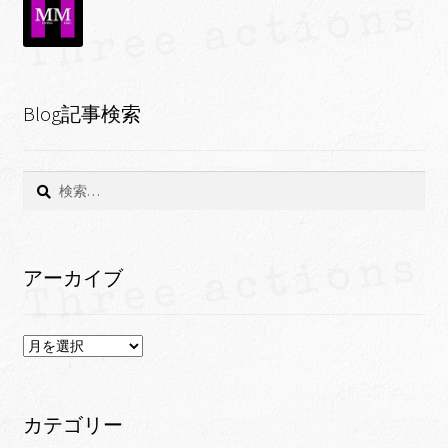
Blog記事検索
検
索:
アーカイブ
ア
ー
カ
イ
カテゴリー
ブ