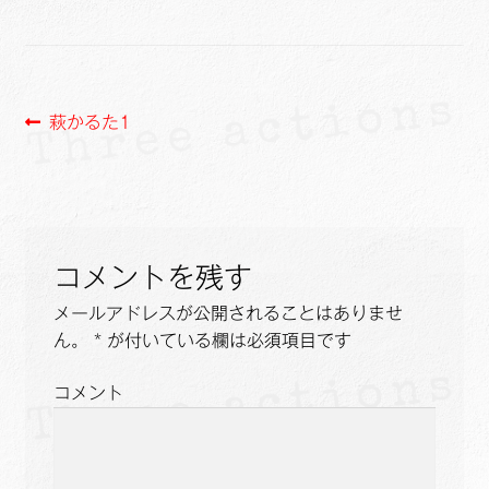
ュ
メ
サ
Links
ー
ニ
ブ
を
ュ
メ
サ
せたがや生涯現役ネットワーク
展
ー
ニ
ブ
開
投
前
を
萩かるた1
ュ
メ
サ
萩・魅力PR大使
の
展
ー
ニ
ブ
稿
投
開
を
ュ
メ
出演希望/お問い合わせフォーム
ナ
稿:
展
ー
ニ
開
を
ュ
ビ
Contact
展
ー
コメントを残す
ゲ
開
を
メールアドレスが公開されることはありませ
展
ー
ん。
*
が付いている欄は必須項目です
開
シ
コメント
ョ
ン