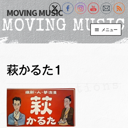
MOVING MUSIC
ナ
コ
ビ
ン
ゲ
テ
メニュー
ー
ン
シ
ツ
Home
ョ
へ
ン
ス
サ
Event
へ
キ
ブ
萩かるた1
ス
ッ
メ
What’s New
キ
プ
ニ
ッ
ュ
Blog
プ
ー
を
サ
+MM Online Video Platform
展
ブ
開
メ
サ
フォトギャラリー
ニ
ブ