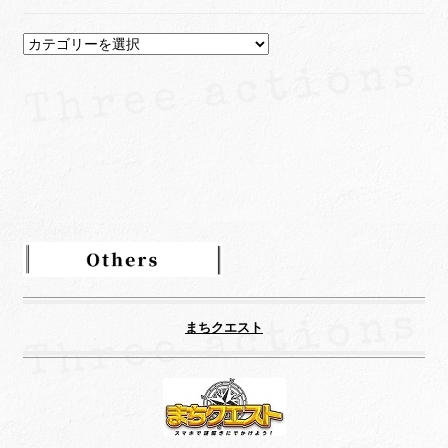
カ
テ
ゴ
リ
ー
まちクエスト