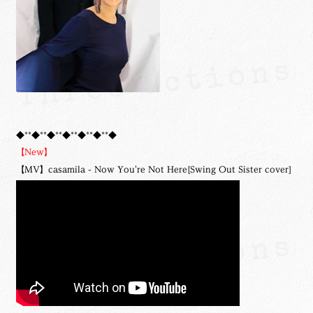
◆**◆**◆**◆**◆**◆**◆
【New】
【MV】casamila - Now You're Not Here[Swing Out Sister cover]