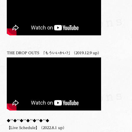
THE DROP OUTS 「もういいかい?」（2019.12.9 up）
◆**◆**◆**◆**◆**◆**◆
【Live Schedule】（2022.8.1 up）