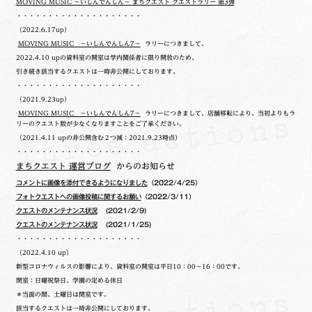
MOVING MUSIC ～いしんでんしん～ まちクエスト クエストラリー 第3弾
・・・・・・・・・・・・・・・・・・・・
（2022.6.17up）
MOVING MUSIC ～いしんでんしん7～
ラリーにつきまして、
2022.4.10 upの
資料室の開室は学内関係者に限り開放のため、
引き続き該当するクエストは一時非公開にしております。
・・・・・・・・・・・・・・・・・・・・
（2021.9.23up）
MOVING MUSIC ～いしんでんしん7～
ラリーにつきまして、店舗移転により、当初よりもラ
リーのクエスト数が少なくなりますことをご了承ください。
（2021.4.11 upの非公開含む２つ減：2021.9.23時点）
・・・・・・・・・・・・・・・・・・・・
まちクエスト 運営ブログ
からのお知らせ
コメントに画像を添付できるようになりました
（2022/4/25）
フォトクエストへの画像投稿に関するお願い
（2022/3/11）
クエストのメンテナンス状況
(2021/2/9)
クエストのメンテナンス状況
(2021/1/25)
・・・・・・・・・・・・・・・・・・・・
（2022.4.10 up）
新型コロナウィルスの影響により、資料室の開室は平日10：00～16：00です。
閉室：日曜祝祭日、学園の定める休日
＊当面の間、土曜日は閉室です。
該当するクエストは一時非公開にしております。