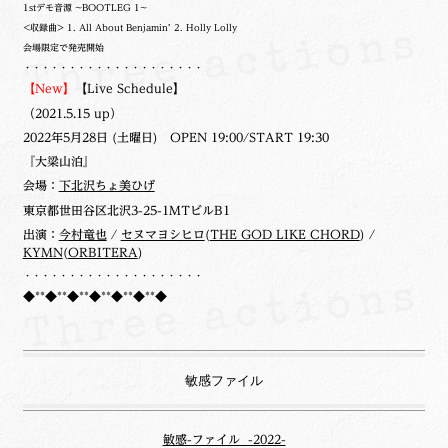
1stデモ音源 ~BOOTLEG 1~
<収録曲> 1. All About Benjamin’ 2. Holly Lolly
会場限定で発売開始
・・・・・・・・・・・・・・・・・・・・
【New】
【Live Schedule】
（2021.5.15 up）
2022年5月28日 (土曜日) OPEN 19:00/START 19:30
『大梁山泊』
会場：
下北沢ちょ美ひげ
東京都世田谷区北沢3-25-1MTビルB1
出演：
今村竜也
/
セヌマヨシヒロ
(
THE GOD LIKE CHORD
) /
KYMN
(
ORBITERA
)
・・・・・・・・・・・・・・・・・・・・
◆**◆**◆**◆**◆**◆**◆
敏感ファイル
敏感-ファイル -2022-