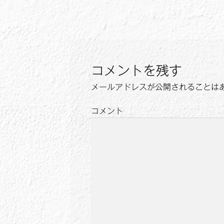
の
稿
投
ナ
稿:
ビ
ゲ
コメントを残す
ー
メールアドレスが公開されることは
シ
コメント
ョ
ン