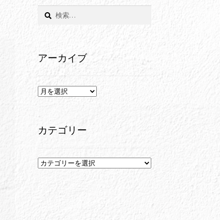
検
索:
アーカイブ
ア
ー
カ
イ
カテゴリー
ブ
カ
テ
ゴ
リ
ー