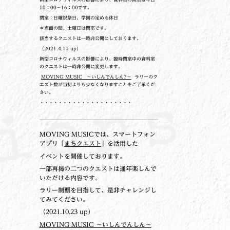
10：00～16：00です。
閉室：日曜祝祭日、学園の定める休日
＊当面の間、土曜日は閉室です。
該当するクエストは一時非公開にしております。
（2021.4.11 up）
新型コロナウィルスの影響により、臨時閉室中の資料室
のクエストは一時非公開に変更します。
MOVING MUSIC ～いしんでんしん7～
ラリーのク
エスト数が当初よりも少なくなりますことをご了承くだ
さい。
・・・・・・・・・・・・・・・・・・・・
MOVING MUSICでは、スマートフォン
アプリ「
まちクエスト
」を活用した
イベントを開催しております。
一部再掲の二つのクエストは通年楽しんで
いただける内容です。
ラリー制覇を目指して、是非チャレンジし
てみてください。
（2021.10.23 up）
MOVING MUSIC ～いしんでんしん～