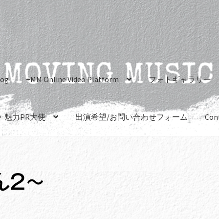
log
+MM Online Video Platform
フォトギャラリー
・魅力PR大使
出演希望/お問い合わせフォーム
Con
ん2～