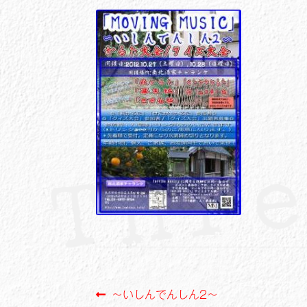
投
前
～いしんでんしん2～