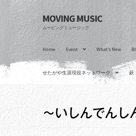
MOVING MUSIC
ナ
コ
ビ
ン
ムービングミュージック
ゲ
テ
ー
ン
シ
ツ
Home
Event
What’s New
B
ョ
へ
ン
ス
へ
キ
せたがや生涯現役ネットワーク
萩
ス
ッ
キ
プ
ッ
プ
～いしんでんし