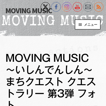
MOVING MUSIC
ナ
コ
ビ
ン
ゲ
テ
メニュー
ー
ン
シ
ツ
Home
ョ
へ
ン
ス
サ
Event
へ
キ
ブ
MOVING MUSIC
ス
ッ
メ
What’s New
キ
プ
ニ
～いしんでんしん～
ッ
ュ
Blog
プ
ー
まちクエスト クエス
を
サ
+MM Online Video Platform
展
ブ
トラリー 第3弾 フォ
開
メ
サ
フォトギャラリー
ニ
ト
ブ