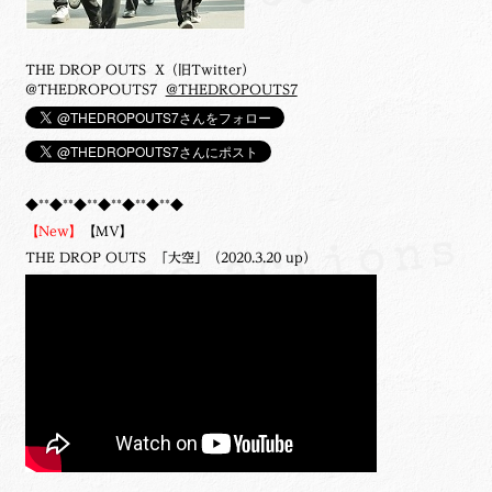
THE DROP OUTS X（旧Twitter）
@THEDROPOUTS7
@THEDROPOUTS7
◆**◆**◆**◆**◆**◆**◆
【New】
【MV】
THE DROP OUTS 「大空」（2020.3.20 up）