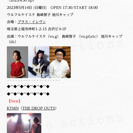
（2023.4.30 up）
2023年5月14日 (日曜日) OPEN 17:30/START 18:00
ウルフルケイスケ 島崎智子 池川キャップ
会場：
プラス・イレヴン
埼玉県上尾市仲町1-2-15 吉沢ビル1F
出演：ウルフルケイスケ（vo,g） 島崎智子 （vo,pf,etc） 池川キャップ
（ds）
・・・・・・・・・・・・・・・・・・・・
◆**◆**◆**◆**◆**◆**◆
◆**◆**◆**◆**◆**◆**◆
【New】
KYMN
（
THE DROP OUTS
）