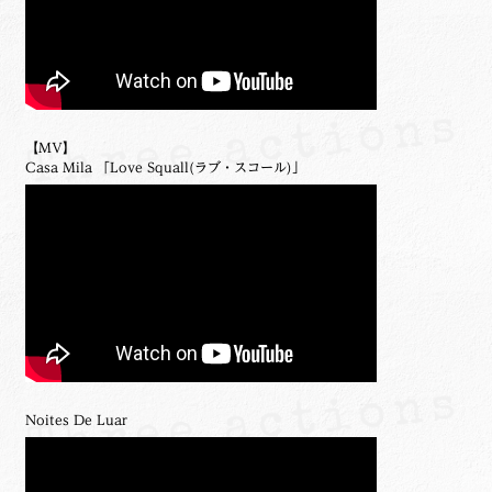
【MV】
Casa Mila 「Love Squall(ラブ・スコール)」
Noites De Luar