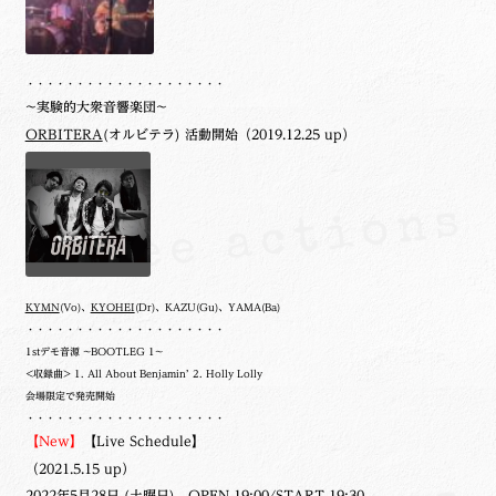
・・・・・・・・・・・・・・・・・・・・
~実験的大衆音響楽団~
ORBITERA
(オルビテラ) 活動開始（2019.12.25 up）
KYMN
(Vo)、
KYOHEI
(Dr)、KAZU(Gu)、YAMA(Ba)
・・・・・・・・・・・・・・・・・・・・
1stデモ音源 ~BOOTLEG 1~
<収録曲> 1. All About Benjamin’ 2. Holly Lolly
会場限定で発売開始
・・・・・・・・・・・・・・・・・・・・
【New】
【Live Schedule】
（2021.5.15 up）
2022年5月28日 (土曜日) OPEN 19:00/START 19:30