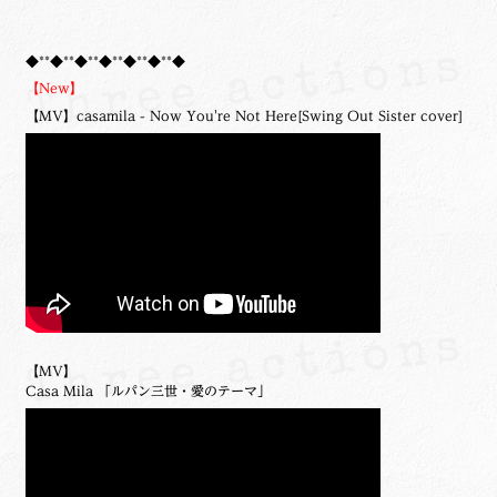
◆**◆**◆**◆**◆**◆**◆
【New】
【MV】casamila - Now You're Not Here[Swing Out Sister cover]
【MV】
Casa Mila 「ルパン三世・愛のテーマ」