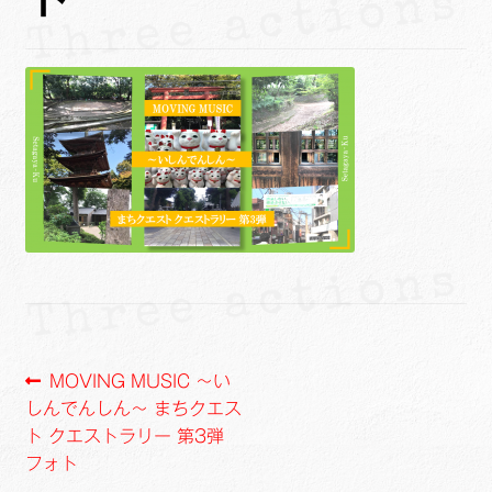
ュ
メ
サ
Links
ー
ニ
ブ
を
ュ
メ
サ
せたがや生涯現役ネットワーク
展
ー
ニ
ブ
開
を
ュ
メ
サ
萩・魅力PR大使
展
ー
ニ
ブ
開
を
ュ
メ
出演希望/お問い合わせフォーム
展
ー
ニ
開
を
ュ
Contact
展
ー
開
を
展
開
投
前
MOVING MUSIC ～い
の
しんでんしん～ まちクエス
稿
投
ト クエストラリー 第3弾
ナ
稿:
フォト