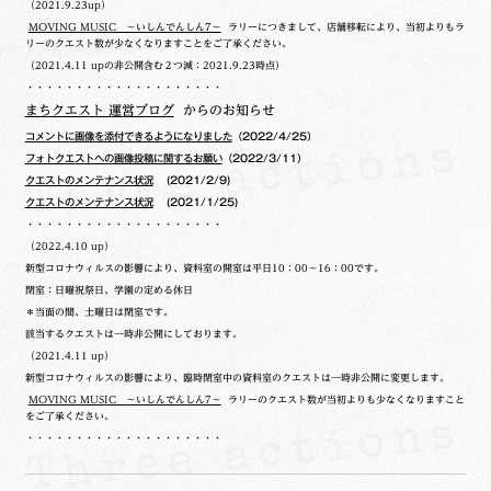
（2021.9.23up）
MOVING MUSIC ～いしんでんしん7～
ラリーにつきまして、店舗移転により、当初よりもラ
リーのクエスト数が少なくなりますことをご了承ください。
（2021.4.11 upの非公開含む２つ減：2021.9.23時点）
・・・・・・・・・・・・・・・・・・・・
まちクエスト 運営ブログ
からのお知らせ
コメントに画像を添付できるようになりました
（2022/4/25）
フォトクエストへの画像投稿に関するお願い
（2022/3/11）
クエストのメンテナンス状況
(2021/2/9)
クエストのメンテナンス状況
(2021/1/25)
・・・・・・・・・・・・・・・・・・・・
（2022.4.10 up）
新型コロナウィルスの影響により、資料室の開室は平日10：00～16：00です。
閉室：日曜祝祭日、学園の定める休日
＊当面の間、土曜日は閉室です。
該当するクエストは一時非公開にしております。
（2021.4.11 up）
新型コロナウィルスの影響により、臨時閉室中の資料室のクエストは一時非公開に変更します。
MOVING MUSIC ～いしんでんしん7～
ラリーのクエスト数が当初よりも少なくなりますこと
をご了承ください。
・・・・・・・・・・・・・・・・・・・・