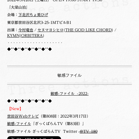
『大梁山泊』
会場：
下北沢ちょ美ひげ
東京都世田谷区北沢3-25-1MTビルB1
出演：
今村竜也
/
セヌマヨシヒロ
(
THE GOD LIKE CHORD
) /
KYMN
(
ORBITERA
)
・・・・・・・・・・・・・・・・・・・・
◆**◆**◆**◆**◆**◆**◆
敏感ファイル
敏感-ファイル -2022-
◆**◆**◆**◆**◆**◆**◆
【New】
世田谷Webテレビ
（第808回：2022年3月17日）
敏感-ファイル
『ざっくばらんTV（第83回）』
敏感-ファイル ざっくばらんTV Twitter
@TV_180