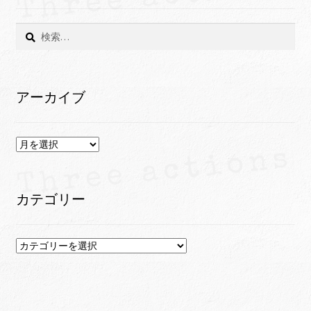
検
索:
アーカイブ
ア
ー
カ
イ
カテゴリー
ブ
カ
テ
ゴ
リ
ー