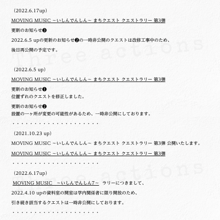
（2022.6.17up）
MOVING MUSIC ～いしんでんしん～ まちクエスト クエストラリー 第3弾
更新のお知らせ❸
2022.6.5 upの更新のお知らせ❷の一時非公開のクエストは改修工事中のため、
後日再公開の予定です。
（2022.6.5 up）
MOVING MUSIC ～いしんでんしん～ まちクエスト クエストラリー 第3弾
更新のお知らせ❶
位置ずれのクエストを修正しました。
更新のお知らせ❷
設置の一ヶ所が変更の可能性があるため、一時非公開にしております。
・・・・・・・・・・・・・・・・・・・・
（2021.10.23 up）
MOVING MUSIC ～いしんでんしん～ まちクエスト クエストラリー 第3弾 公開いたします。
MOVING MUSIC ～いしんでんしん～ まちクエスト クエストラリー 第3弾
・・・・・・・・・・・・・・・・・・・・
（2022.6.17up）
MOVING MUSIC ～いしんでんしん7～
ラリーにつきまして、
2022.4.10 upの
資料室の開室は学内関係者に限り開放のため、
引き続き該当するクエストは一時非公開にしております。
・・・・・・・・・・・・・・・・・・・・