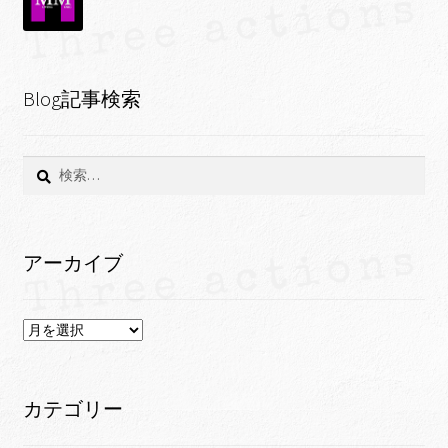
Blog記事検索
検
索:
アーカイブ
ア
ー
カ
イ
カテゴリー
ブ