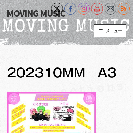
MOVING MUSIC
ナ
コ
ビ
ン
ゲ
テ
メニュー
ー
ン
シ
ツ
Home
ョ
へ
ン
ス
サ
Event
へ
キ
ブ
202310MM A3
ス
ッ
メ
What’s New
キ
プ
ニ
ッ
ュ
Blog
プ
ー
を
サ
+MM Online Video Platform
展
ブ
開
メ
サ
フォトギャラリー
ニ
ブ