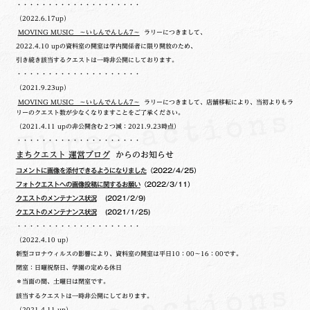
・・・・・・・・・・・・・・・・・・・・
（2022.6.17up）
MOVING MUSIC ～いしんでんしん7～
ラリーにつきまして、
2022.4.10 upの
資料室の開室は学内関係者に限り開放のため、
引き続き該当するクエストは一時非公開にしております。
・・・・・・・・・・・・・・・・・・・・
（2021.9.23up）
MOVING MUSIC ～いしんでんしん7～
ラリーにつきまして、店舗移転により、当初よりもラ
リーのクエスト数が少なくなりますことをご了承ください。
（2021.4.11 upの非公開含む２つ減：2021.9.23時点）
・・・・・・・・・・・・・・・・・・・・
まちクエスト 運営ブログ
からのお知らせ
コメントに画像を添付できるようになりました
（2022/4/25）
フォトクエストへの画像投稿に関するお願い
（2022/3/11）
クエストのメンテナンス状況
(2021/2/9)
クエストのメンテナンス状況
(2021/1/25)
・・・・・・・・・・・・・・・・・・・・
（2022.4.10 up）
新型コロナウィルスの影響により、資料室の開室は平日10：00～16：00です。
閉室：日曜祝祭日、学園の定める休日
＊当面の間、土曜日は閉室です。
該当するクエストは一時非公開にしております。
（2021.4.11 up）