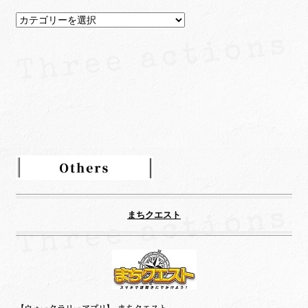
カ
テ
ゴ
リ
ー
まちクエスト