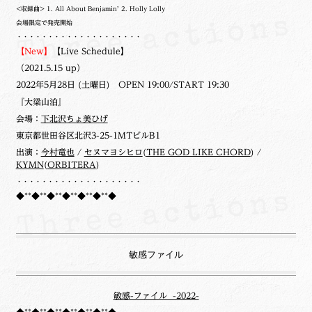
<収録曲> 1. All About Benjamin’ 2. Holly Lolly
会場限定で発売開始
・・・・・・・・・・・・・・・・・・・・
【New】
【Live Schedule】
（2021.5.15 up）
2022年5月28日 (土曜日) OPEN 19:00/START 19:30
『大梁山泊』
会場：
下北沢ちょ美ひげ
東京都世田谷区北沢3-25-1MTビルB1
出演：
今村竜也
/
セヌマヨシヒロ
(
THE GOD LIKE CHORD
) /
KYMN
(
ORBITERA
)
・・・・・・・・・・・・・・・・・・・・
◆**◆**◆**◆**◆**◆**◆
敏感ファイル
敏感-ファイル -2022-