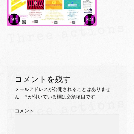
ュ
メ
サ
Links
ー
ニ
ブ
を
ュ
メ
サ
せたがや生涯現役ネットワーク
展
ー
ニ
ブ
開
を
ュ
メ
サ
萩・魅力PR大使
展
ー
ニ
ブ
開
を
ュ
メ
出演希望/お問い合わせフォーム
展
ー
ニ
開
を
ュ
Contact
展
ー
コメントを残す
開
を
展
メールアドレスが公開されることはありませ
開
ん。
*
が付いている欄は必須項目です
コメント