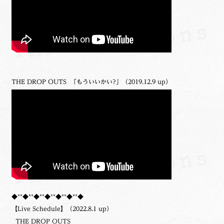
THE DROP OUTS 「もういいかい?」（2019.12.9 up）
◆**◆**◆**◆**◆**◆**◆
【Live Schedule】（2022.8.1 up）
THE DROP OUTS