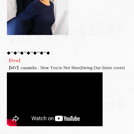
◆**◆**◆**◆**◆**◆**◆
【New】
【MV】casamila - Now You're Not Here[Swing Out Sister cover]