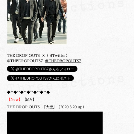
THE DROP OUTS X（旧Twitter）
@THEDROPOUTS7
@THEDROPOUTS7
◆**◆**◆**◆**◆**◆**◆
【New】
【MV】
THE DROP OUTS 「大空」（2020.3.20 up）