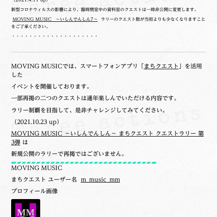
新型コロナウィルスの影響により、臨時閉室中の資料室のクエストは一時非公開に変更します。
MOVING MUSIC ～いしんでんしん7～
ラリーのクエスト数が当初よりも少なくなりますこと
をご了承ください。
・・・・・・・・・・・・・・・・・・・・
MOVING MUSICでは、スマートフォンアプリ「
まちクエスト
」を活用
した
イベントを開催しております。
一部再掲の二つのクエストは通年楽しんでいただける内容です。
ラリー制覇を目指して、是非チャレンジしてみてください。
（2021.10.23 up）
MOVING MUSIC ～いしんでんしん～ まちクエスト クエストラリー 第
3弾
は
新規公開のラリーで再掲ではございません。
MOVING MUSIC
まちクエスト ユーザー名
m_music_mm
プロフィール画像