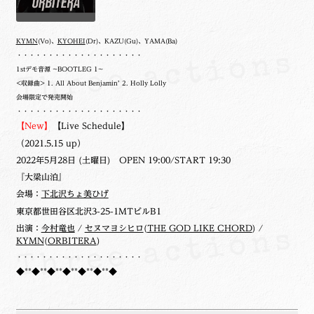
KYMN
(Vo)、
KYOHEI
(Dr)、KAZU(Gu)、YAMA(Ba)
・・・・・・・・・・・・・・・・・・・・
1stデモ音源 ~BOOTLEG 1~
<収録曲> 1. All About Benjamin’ 2. Holly Lolly
会場限定で発売開始
・・・・・・・・・・・・・・・・・・・・
【New】
【Live Schedule】
（2021.5.15 up）
2022年5月28日 (土曜日) OPEN 19:00/START 19:30
『大梁山泊』
会場：
下北沢ちょ美ひげ
東京都世田谷区北沢3-25-1MTビルB1
出演：
今村竜也
/
セヌマヨシヒロ
(
THE GOD LIKE CHORD
) /
KYMN
(
ORBITERA
)
・・・・・・・・・・・・・・・・・・・・
◆**◆**◆**◆**◆**◆**◆