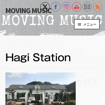
MOVING MUSIC
ナ
コ
ビ
ン
ゲ
テ
メニュー
ー
ン
シ
ツ
Home
ョ
へ
ン
ス
サ
Event
へ
キ
ブ
Hagi Station
ス
ッ
メ
What’s New
キ
プ
ニ
ッ
ュ
Blog
プ
ー
を
サ
+MM Online Video Platform
展
ブ
開
メ
サ
フォトギャラリー
ニ
ブ