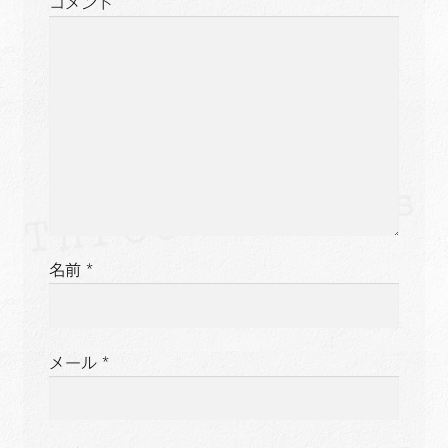
コメント
ョ
ン
名前
*
メール
*