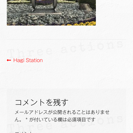
ュ
メ
サ
Links
ー
ニ
ブ
を
ュ
メ
サ
せたがや生涯現役ネットワーク
展
ー
ニ
ブ
開
を
ュ
メ
サ
萩・魅力PR大使
展
ー
ニ
ブ
開
を
ュ
メ
出演希望/お問い合わせフォーム
展
ー
ニ
投
前
Hagi Station
開
を
ュ
の
Contact
稿
展
ー
投
開
を
ナ
稿:
展
ビ
開
コメントを残す
ゲ
メールアドレスが公開されることはありませ
ー
ん。
*
が付いている欄は必須項目です
シ