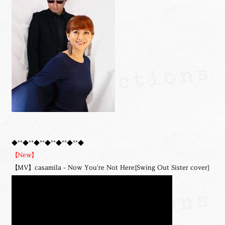
◆**◆**◆**◆**◆**◆**◆
【New】
【MV】casamila - Now You're Not Here[Swing Out Sister cover]