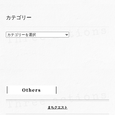
ー
カ
イ
カテゴリー
ブ
カ
テ
ゴ
リ
ー
まちクエスト