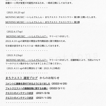
設置の一ヶ所が変更の可能性があるため、一時非公開にしております。
・・・・・・・・・・・・・・・・・・・・
（2021.10.23 up）
MOVING MUSIC ～いしんでんしん～ まちクエスト クエストラリー 第3弾 公開いたします。
MOVING MUSIC ～いしんでんしん～ まちクエスト クエストラリー 第3弾
・・・・・・・・・・・・・・・・・・・・
（2022.6.17up）
MOVING MUSIC ～いしんでんしん7～
ラリーにつきまして、
2022.4.10 upの
資料室の開室は学内関係者に限り開放のため、
引き続き該当するクエストは一時非公開にしております。
・・・・・・・・・・・・・・・・・・・・
（2021.9.23up）
MOVING MUSIC ～いしんでんしん7～
ラリーにつきまして、店舗移転により、当初よりもラ
リーのクエスト数が少なくなりますことをご了承ください。
（2021.4.11 upの非公開含む２つ減：2021.9.23時点）
・・・・・・・・・・・・・・・・・・・・
まちクエスト 運営ブログ
からのお知らせ
コメントに画像を添付できるようになりました
（2022/4/25）
フォトクエストへの画像投稿に関するお願い
（2022/3/11）
クエストのメンテナンス状況
(2021/2/9)
クエストのメンテナンス状況
(2021/1/25)
・・・・・・・・・・・・・・・・・・・・