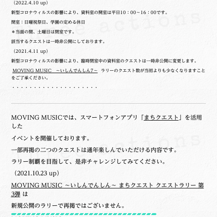
（2022.4.10 up）
新型コロナウィルスの影響により、資料室の開室は平日10：00～16：00です。
閉室：日曜祝祭日、学園の定める休日
＊当面の間、土曜日は閉室です。
該当するクエストは一時非公開にしております。
（2021.4.11 up）
新型コロナウィルスの影響により、臨時閉室中の資料室のクエストは一時非公開に変更します。
MOVING MUSIC ～いしんでんしん7～
ラリーのクエスト数が当初よりも少なくなりますこと
をご了承ください。
・・・・・・・・・・・・・・・・・・・・
MOVING MUSICでは、スマートフォンアプリ「
まちクエスト
」を活用
した
イベントを開催しております。
一部再掲の二つのクエストは通年楽しんでいただける内容です。
ラリー制覇を目指して、是非チャレンジしてみてください。
（2021.10.23 up）
MOVING MUSIC ～いしんでんしん～ まちクエスト クエストラリー 第
3弾
は
新規公開のラリーで再掲ではございません。