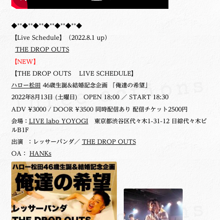
◆**◆**◆**◆**◆**◆**◆
【Live Schedule】（2022.8.1 up）
THE DROP OUTS
【NEW】
【THE DROP OUTS LIVE SCHEDULE】
ハロー松田
46歳生誕&結婚記念企画 「俺達の希望」
2022年8月13日 (土曜日)
OPEN 18:00 ／ START 18:30
ADV ¥3000 / DOOR ¥3500 同時配信あり 配信チケット2500円
会場：
LIVE labo YOYOGI
東京都渋谷区代々木1-31-12 日綜代々木ビ
ルB1F
出演 ：レッサーパンダ／
THE DROP OUTS
OA：
HANKs