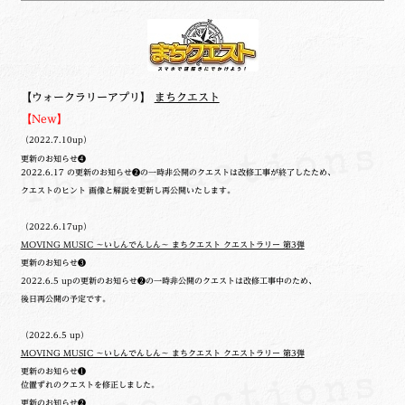
【ウォークラリーアプリ】
まちクエスト
【New】
（2022.7.10up）
更新のお知らせ❹
2022.6.17 の更新のお知らせ❷の一時非公開のクエストは改修工事が終了したため、
クエストのヒント 画像と解説を更新し再公開いたします。
（2022.6.17up）
MOVING MUSIC ～いしんでんしん～ まちクエスト クエストラリー 第3弾
更新のお知らせ❸
2022.6.5 upの更新のお知らせ❷の一時非公開のクエストは改修工事中のため、
後日再公開の予定です。
（2022.6.5 up）
MOVING MUSIC ～いしんでんしん～ まちクエスト クエストラリー 第3弾
更新のお知らせ❶
位置ずれのクエストを修正しました。
更新のお知らせ❷