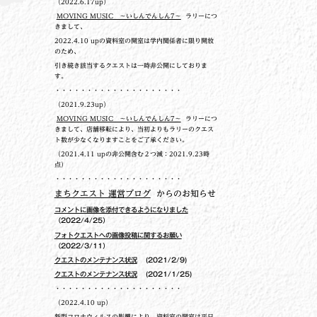
（2022.6.17up）
MOVING MUSIC ～いしんでんしん7～
ラリーにつ
きまして、
2022.4.10 upの
資料室の開室は学内関係者に限り開放
のため、
引き続き該当するクエストは一時非公開にしておりま
す。
・・・・・・・・・・・・・・・・・・・・
（2021.9.23up）
MOVING MUSIC ～いしんでんしん7～
ラリーにつ
きまして、店舗移転により、当初よりもラリーのクエス
ト数が少なくなりますことをご了承ください。
（2021.4.11 upの非公開含む２つ減：2021.9.23時
点）
・・・・・・・・・・・・・・・・・・・・
まちクエスト 運営ブログ
からのお知らせ
コメントに画像を添付できるようになりました
（2022/4/25）
フォトクエストへの画像投稿に関するお願い
（2022/3/11）
クエストのメンテナンス状況
(2021/2/9)
クエストのメンテナンス状況
(2021/1/25)
・・・・・・・・・・・・・・・・・・・・
（2022.4.10 up）
新型コロナウィルスの影響により、資料室の開室は平日