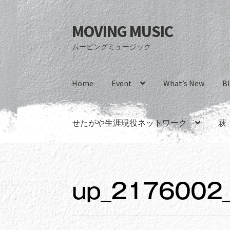
MOVING MUSIC
ナ
コ
ビ
ン
ムービングミュージック
ゲ
テ
ー
ン
シ
ツ
Home
Event
What’s New
B
ョ
へ
ン
ス
へ
キ
せたがや生涯現役ネットワーク
萩
ス
ッ
キ
プ
ッ
プ
up_2176002