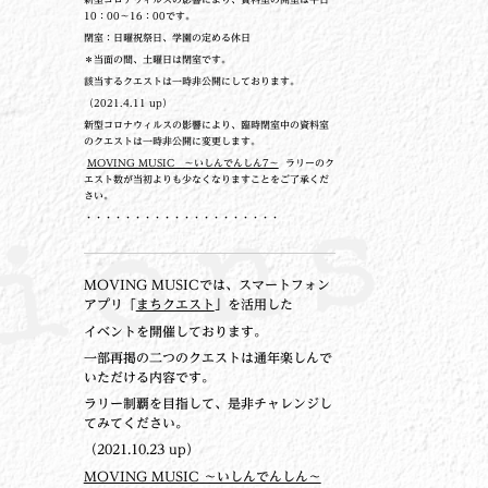
10：00～16：00です。
閉室：日曜祝祭日、学園の定める休日
＊当面の間、土曜日は閉室です。
該当するクエストは一時非公開にしております。
（2021.4.11 up）
新型コロナウィルスの影響により、臨時閉室中の資料室
のクエストは一時非公開に変更します。
MOVING MUSIC ～いしんでんしん7～
ラリーのク
エスト数が当初よりも少なくなりますことをご了承くだ
さい。
・・・・・・・・・・・・・・・・・・・・
MOVING MUSICでは、スマートフォン
アプリ「
まちクエスト
」を活用した
イベントを開催しております。
一部再掲の二つのクエストは通年楽しんで
いただける内容です。
ラリー制覇を目指して、是非チャレンジし
てみてください。
（2021.10.23 up）
MOVING MUSIC ～いしんでんしん～