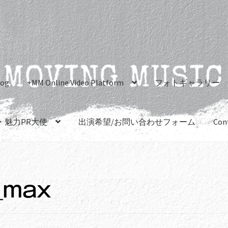
log
+MM Online Video Platform
フォトギャラリー
・魅力PR大使
出演希望/お問い合わせフォーム
Con
_max