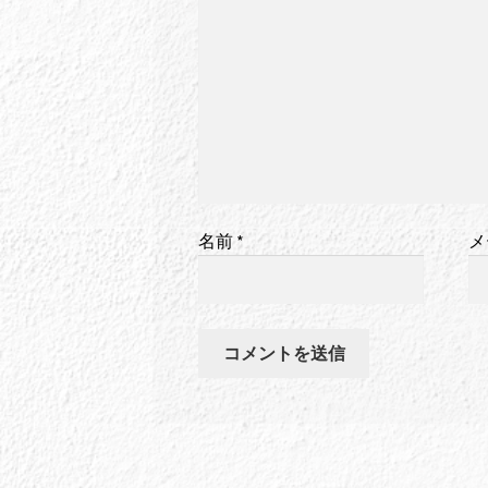
名前
*
メ