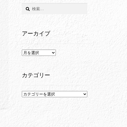
検
索:
アーカイブ
ア
ー
カ
イ
カテゴリー
ブ
カ
テ
ゴ
リ
ー