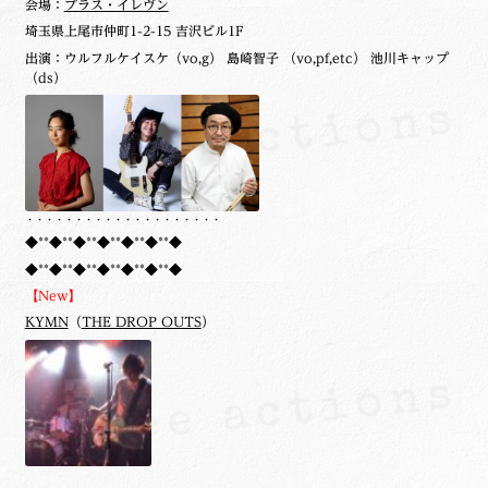
会場：
プラス・イレヴン
埼玉県上尾市仲町1-2-15 吉沢ビル1F
出演：ウルフルケイスケ（vo,g） 島崎智子 （vo,pf,etc） 池川キャップ
（ds）
・・・・・・・・・・・・・・・・・・・・
◆**◆**◆**◆**◆**◆**◆
◆**◆**◆**◆**◆**◆**◆
【New】
KYMN
（
THE DROP OUTS
）