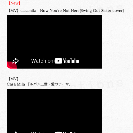
【New】
【MV】casamila - Now You're Not Here[Swing Out Sister cover]
【MV】
Casa Mila 「ルパン三世・愛のテーマ」