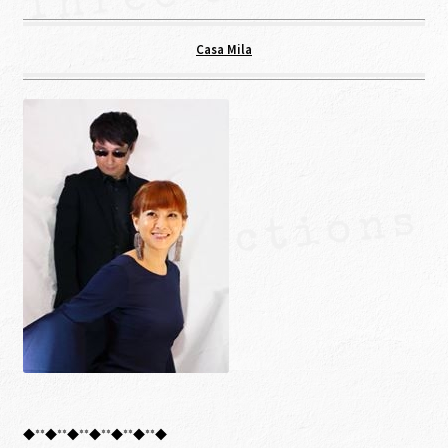
Casa Mila
◆**◆**◆**◆**◆**◆**◆