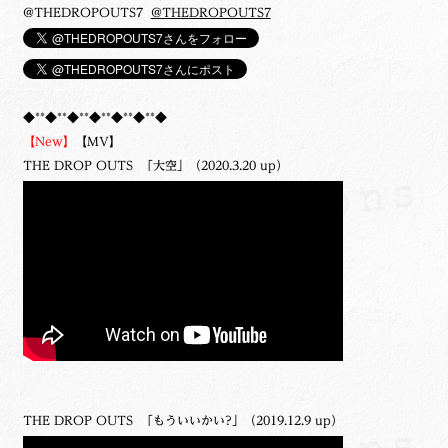
@THEDROPOUTS7
@THEDROPOUTS7
◆**◆**◆**◆**◆**◆**◆
【New】
【MV】
THE DROP OUTS 「大空」（2020.3.20 up）
THE DROP OUTS 「もういいかい?」（2019.12.9 up）