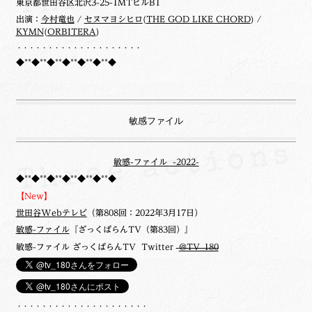
東京都世田谷区北沢3-25-1MTビルB1
出演：
今村竜也
/
セヌマヨシヒロ
(
THE GOD LIKE CHORD
) /
KYMN
(
ORBITERA
)
・・・・・・・・・・・・・・・・・・・・
◆**◆**◆**◆**◆**◆**◆
敏感ファイル
敏感-ファイル -2022-
◆**◆**◆**◆**◆**◆**◆
【New】
世田谷Webテレビ
（第808回：2022年3月17日）
敏感-ファイル
『ざっくばらんTV（第83回）』
敏感-ファイル ざっくばらんTV Twitter
@TV_180
・・・・・・・・・・・・・・・・・・・・・