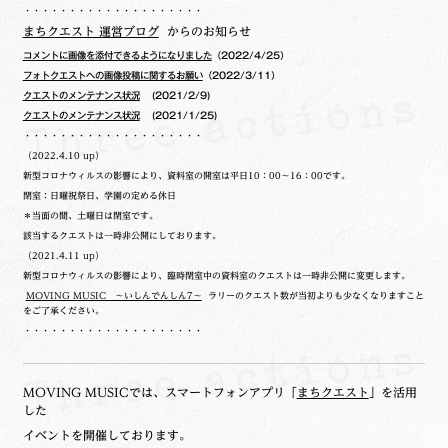
・・・・・・・・・・・・・・・・・・・・
まちクエスト 運営ブログ
からのお知らせ
コメントに画像を添付できるようになりました
（2022/4/25）
フォトクエストへの画像投稿に関するお願い
（2022/3/11）
クエストのメンテナンス状況
(2021/2/9)
クエストのメンテナンス状況
(2021/1/25)
・・・・・・・・・・・・・・・・・・・・
（2022.4.10 up）
新型コロナウィルスの影響により、資料室の開室は平日10：00～16：00です。
閉室：日曜祝祭日、学園の定める休日
＊当面の間、土曜日は閉室です。
該当するクエストは一時非公開にしております。
（2021.4.11 up）
新型コロナウィルスの影響により、臨時閉室中の資料室のクエストは一時非公開に変更します。
MOVING MUSIC ～いしんでんしん7～
ラリーのクエスト数が当初よりも少なくなりますこと
をご了承ください。
・・・・・・・・・・・・・・・・・・・・
MOVING MUSICでは、スマートフォンアプリ「
まちクエスト
」を活用
した
イベントを開催しております。