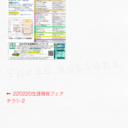
ュ
メ
サ
Links
ー
ニ
ブ
を
ュ
メ
サ
せたがや生涯現役ネットワーク
展
ー
ニ
ブ
開
を
ュ
メ
サ
萩・魅力PR大使
展
ー
ニ
ブ
開
を
ュ
メ
出演希望/お問い合わせフォーム
展
ー
ニ
開
を
ュ
Contact
展
ー
開
を
展
開
投
前
220220生涯現役フェア
の
チラシ-2
稿
投
ナ
稿:
ビ