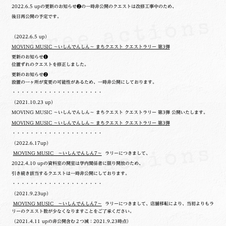
2022.6.5 upの更新のお知らせ❷の一時非公開のクエストは改修工事中のため、
後日再公開の予定です。
（2022.6.5 up）
MOVING MUSIC ～いしんでんしん～ まちクエスト クエストラリー 第3弾
更新のお知らせ❶
位置ずれのクエストを修正しました。
更新のお知らせ❷
設置の一ヶ所が変更の可能性があるため、一時非公開にしております。
・・・・・・・・・・・・・・・・・・・・
（2021.10.23 up）
MOVING MUSIC ～いしんでんしん～ まちクエスト クエストラリー 第3弾 公開いたします。
MOVING MUSIC ～いしんでんしん～ まちクエスト クエストラリー 第3弾
・・・・・・・・・・・・・・・・・・・・
（2022.6.17up）
MOVING MUSIC ～いしんでんしん7～
ラリーにつきまして、
2022.4.10 upの
資料室の開室は学内関係者に限り開放のため、
引き続き該当するクエストは一時非公開にしております。
・・・・・・・・・・・・・・・・・・・・
（2021.9.23up）
MOVING MUSIC ～いしんでんしん7～
ラリーにつきまして、店舗移転により、当初よりもラ
リーのクエスト数が少なくなりますことをご了承ください。
（2021.4.11 upの非公開含む２つ減：2021.9.23時点）