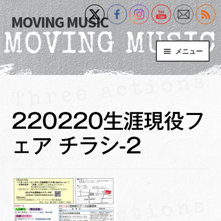
MOVING MUSIC
ナ
コ
ビ
ン
ゲ
テ
メニュー
ー
ン
シ
ツ
Home
ョ
へ
ン
ス
サ
Event
へ
キ
ブ
220220生涯現役フ
ス
ッ
メ
What’s New
キ
プ
ニ
ェア チラシ-2
ッ
ュ
Blog
プ
ー
を
サ
+MM Online Video Platform
展
ブ
開
メ
サ
フォトギャラリー
ニ
ブ