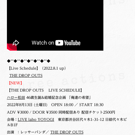
◆**◆**◆**◆**◆**◆**◆
【Live Schedule】（2022.8.1 up）
THE DROP OUTS
【NEW】
【THE DROP OUTS LIVE SCHEDULE】
ハロー松田
46歳生誕&結婚記念企画 「俺達の希望」
2022年8月13日 (土曜日)
OPEN 18:00 ／ START 18:30
ADV ¥3000 / DOOR ¥3500 同時配信あり 配信チケット2500円
会場：
LIVE labo YOYOGI
東京都渋谷区代々木1-31-12 日綜代々木ビ
ルB1F
出演 ：レッサーパンダ／
THE DROP OUTS