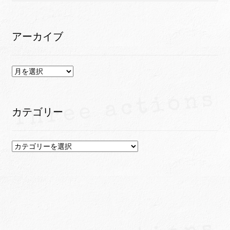
アーカイブ
ア
ー
カ
イ
カテゴリー
ブ
カ
テ
ゴ
リ
ー