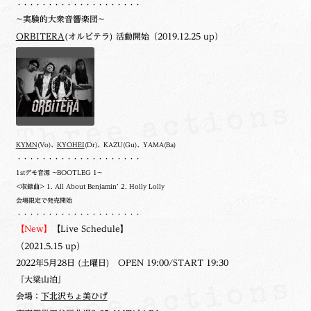
・・・・・・・・・・・・・・・・・・・・
~実験的大衆音響楽団~
ORBITERA
(オルビテラ) 活動開始（2019.12.25 up）
KYMN
(Vo)、
KYOHEI
(Dr)、KAZU(Gu)、YAMA(Ba)
・・・・・・・・・・・・・・・・・・・・
1stデモ音源 ~BOOTLEG 1~
<収録曲> 1. All About Benjamin’ 2. Holly Lolly
会場限定で発売開始
・・・・・・・・・・・・・・・・・・・・
【New】
【Live Schedule】
（2021.5.15 up）
2022年5月28日 (土曜日) OPEN 19:00/START 19:30
『大梁山泊』
会場：
下北沢ちょ美ひげ