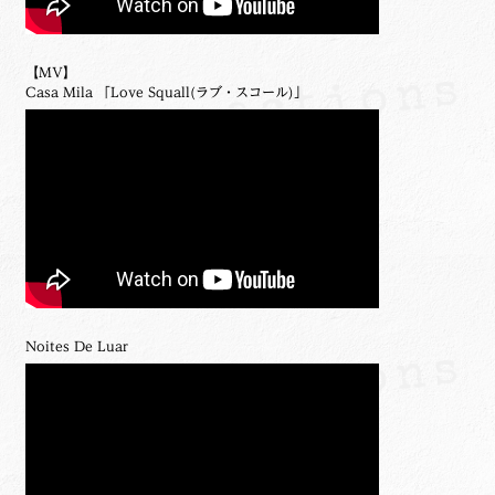
【MV】
Casa Mila 「Love Squall(ラブ・スコール)」
Noites De Luar