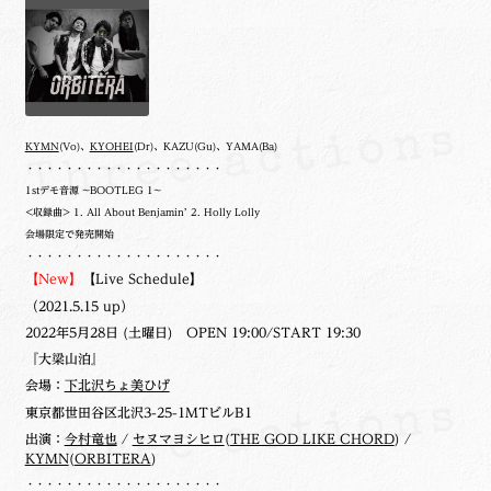
KYMN
(Vo)、
KYOHEI
(Dr)、KAZU(Gu)、YAMA(Ba)
・・・・・・・・・・・・・・・・・・・・
1stデモ音源 ~BOOTLEG 1~
<収録曲> 1. All About Benjamin’ 2. Holly Lolly
会場限定で発売開始
・・・・・・・・・・・・・・・・・・・・
【New】
【Live Schedule】
（2021.5.15 up）
2022年5月28日 (土曜日) OPEN 19:00/START 19:30
『大梁山泊』
会場：
下北沢ちょ美ひげ
東京都世田谷区北沢3-25-1MTビルB1
出演：
今村竜也
/
セヌマヨシヒロ
(
THE GOD LIKE CHORD
) /
KYMN
(
ORBITERA
)
・・・・・・・・・・・・・・・・・・・・