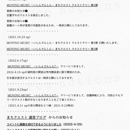
MOVING MUSIC ～いしんでんしん～ まちクエスト クエストラリー 第3弾
更新のお知らせ❶
位置ずれのクエストを修正しました。
更新のお知らせ❷
設置の一ヶ所が変更の可能性があるため、一時非公開にしております。
・・・・・・・・・・・・・・・・・・・・
（2021.10.23 up）
MOVING MUSIC ～いしんでんしん～ まちクエスト クエストラリー 第3弾 公開いたします。
MOVING MUSIC ～いしんでんしん～ まちクエスト クエストラリー 第3弾
・・・・・・・・・・・・・・・・・・・・
（2022.6.17up）
MOVING MUSIC ～いしんでんしん7～
ラリーにつきまして、
2022.4.10 upの
資料室の開室は学内関係者に限り開放のため、
引き続き該当するクエストは一時非公開にしております。
・・・・・・・・・・・・・・・・・・・・
（2021.9.23up）
MOVING MUSIC ～いしんでんしん7～
ラリーにつきまして、店舗移転により、当初よりもラ
リーのクエスト数が少なくなりますことをご了承ください。
（2021.4.11 upの非公開含む２つ減：2021.9.23時点）
・・・・・・・・・・・・・・・・・・・・
まちクエスト 運営ブログ
からのお知らせ
コメントに画像を添付できるようになりました
（2022/4/25）