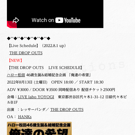
◆**◆**◆**◆**◆**◆**◆
【Live Schedule】（2022.8.1 up）
THE DROP OUTS
【NEW】
【THE DROP OUTS LIVE SCHEDULE】
ハロー松田
46歳生誕&結婚記念企画 「俺達の希望」
2022年8月13日 (土曜日)
OPEN 18:00 ／ START 18:30
ADV ¥3000 / DOOR ¥3500 同時配信あり 配信チケット2500円
会場：
LIVE labo YOYOGI
東京都渋谷区代々木1-31-12 日綜代々木ビ
ルB1F
出演 ：レッサーパンダ／
THE DROP OUTS
OA：
HANKs