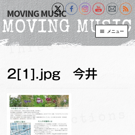
MOVING MUSIC
ナ
コ
ビ
ン
ゲ
テ
メニュー
ー
ン
シ
ツ
Home
ョ
へ
ン
ス
サ
Event
へ
キ
ブ
2[1].jpg 今井
ス
ッ
メ
What’s New
キ
プ
ニ
ッ
ュ
Blog
プ
ー
を
サ
+MM Online Video Platform
展
ブ
開
メ
サ
フォトギャラリー
ニ
ブ