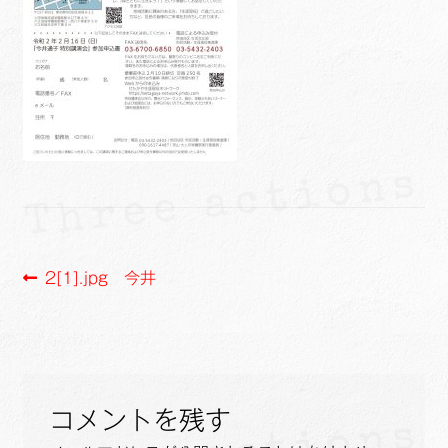
ュ
メ
サ
Links
ー
ニ
ブ
を
ュ
メ
サ
せたがや生涯現役ネットワーク
展
ー
ニ
ブ
開
を
ュ
メ
サ
萩・魅力PR大使
展
ー
ニ
ブ
開
を
ュ
メ
出演希望/お問い合わせフォーム
展
ー
ニ
開
を
ュ
Contact
展
ー
開
を
投
前
2[1].jpg 今井
展
の
稿
開
投
ナ
稿:
ビ
コメントを残す
ゲ