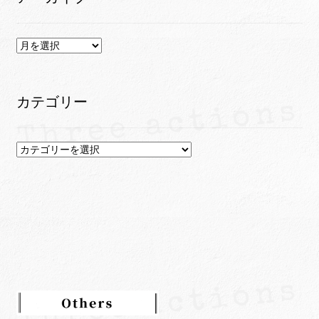
ア
ー
カ
イ
カテゴリー
ブ
カ
テ
ゴ
リ
ー