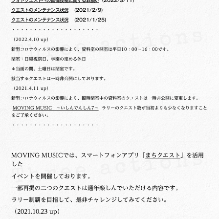
フォトクエストへの画像投稿に関するお願い
（2022/3/11）
クエストのメンテナンス状況
(2021/2/9)
クエストのメンテナンス状況
(2021/1/25)
・・・・・・・・・・・・・・・・・・・・
（2022.4.10 up）
新型コロナウィルスの影響により、資料室の開室は平日10：00～16：00です。
閉室：日曜祝祭日、学園の定める休日
＊当面の間、土曜日は閉室です。
該当するクエストは一時非公開にしております。
（2021.4.11 up）
新型コロナウィルスの影響により、臨時閉室中の資料室のクエストは一時非公開に変更します。
MOVING MUSIC ～いしんでんしん7～
ラリーのクエスト数が当初よりも少なくなりますこと
をご了承ください。
・・・・・・・・・・・・・・・・・・・・
MOVING MUSICでは、スマートフォンアプリ「
まちクエスト
」を活用
した
イベントを開催しております。
一部再掲の二つのクエストは通年楽しんでいただける内容です。
ラリー制覇を目指して、是非チャレンジしてみてください。
（2021.10.23 up）