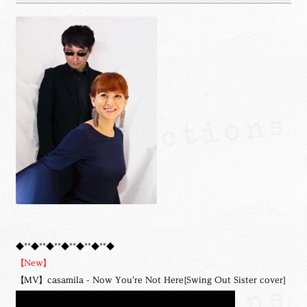
◆**◆**◆**◆**◆**◆**◆
【New】
【MV】casamila - Now You're Not Here[Swing Out Sister cover]