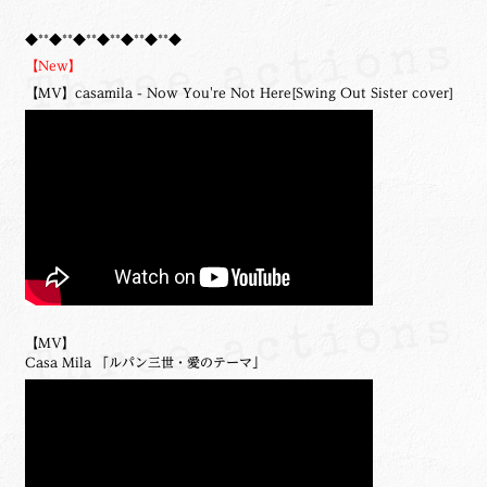
◆**◆**◆**◆**◆**◆**◆
【New】
【MV】casamila - Now You're Not Here[Swing Out Sister cover]
【MV】
Casa Mila 「ルパン三世・愛のテーマ」