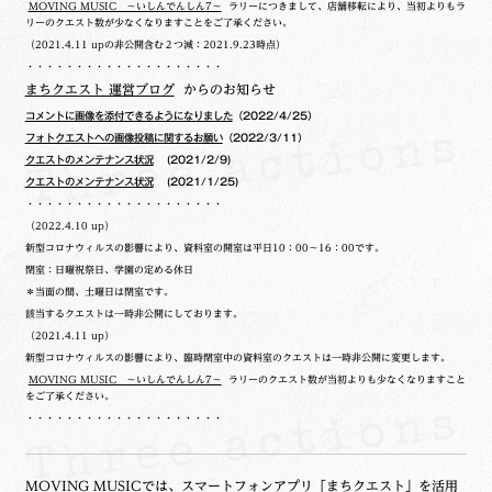
MOVING MUSIC ～いしんでんしん7～
ラリーにつきまして、店舗移転により、当初よりもラ
リーのクエスト数が少なくなりますことをご了承ください。
（2021.4.11 upの非公開含む２つ減：2021.9.23時点）
・・・・・・・・・・・・・・・・・・・・
まちクエスト 運営ブログ
からのお知らせ
コメントに画像を添付できるようになりました
（2022/4/25）
フォトクエストへの画像投稿に関するお願い
（2022/3/11）
クエストのメンテナンス状況
(2021/2/9)
クエストのメンテナンス状況
(2021/1/25)
・・・・・・・・・・・・・・・・・・・・
（2022.4.10 up）
新型コロナウィルスの影響により、資料室の開室は平日10：00～16：00です。
閉室：日曜祝祭日、学園の定める休日
＊当面の間、土曜日は閉室です。
該当するクエストは一時非公開にしております。
（2021.4.11 up）
新型コロナウィルスの影響により、臨時閉室中の資料室のクエストは一時非公開に変更します。
MOVING MUSIC ～いしんでんしん7～
ラリーのクエスト数が当初よりも少なくなりますこと
をご了承ください。
・・・・・・・・・・・・・・・・・・・・
MOVING MUSICでは、スマートフォンアプリ「
まちクエスト
」を活用