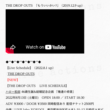
THE DROP OUTS 「もういいかい?」（2019.12.9 up）
◆**◆**◆**◆**◆**◆**◆
【Live Schedule】（2022.8.1 up）
THE DROP OUTS
【NEW】
【THE DROP OUTS LIVE SCHEDULE】
ハロー松田
46歳生誕&結婚記念企画 「俺達の希望」
2022年8月13日 (土曜日)
OPEN 18:00 ／ START 18:30
ADV ¥3000 / DOOR ¥3500 同時配信あり 配信チケット2500円
会場：
LIVE labo YOYOGI
東京都渋谷区代々木1-31-12 日綜代々木ビ