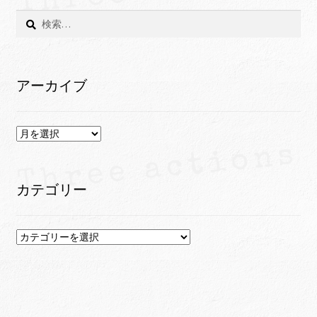
検
索:
アーカイブ
ア
ー
カ
イ
カテゴリー
ブ
カ
テ
ゴ
リ
ー