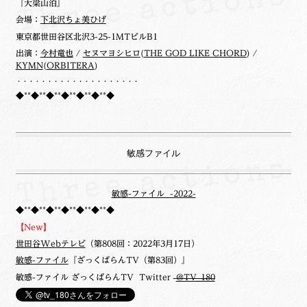
『大梁山泊』
会場：
下北沢ちょ美ひげ
東京都世田谷区北沢3-25-1MTビルB1
出演：
今村竜也
/
セヌマヨシヒロ
(
THE GOD LIKE CHORD
) /
KYMN
(
ORBITERA
)
・・・・・・・・・・・・・・・・・・・・
◆**◆**◆**◆**◆**◆**◆
敏感ファイル
敏感-ファイル -2022-
◆**◆**◆**◆**◆**◆**◆
【New】
世田谷Webテレビ
（第808回：2022年3月17日）
敏感-ファイル
『ざっくばらんTV（第83回）』
敏感-ファイル ざっくばらんTV Twitter
@TV_180