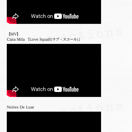
【MV】
Casa Mila 「Love Squall(ラブ・スコール)」
Noites De Luar