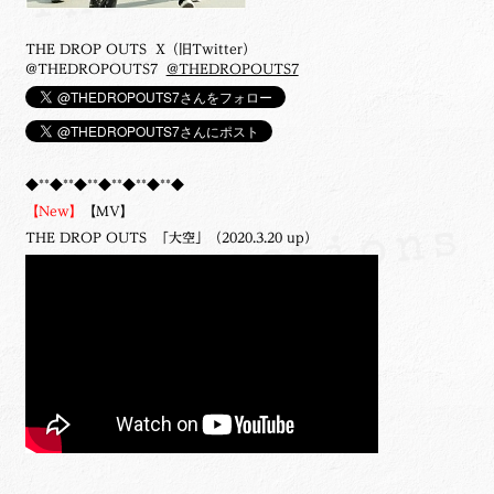
THE DROP OUTS X（旧Twitter）
@THEDROPOUTS7
@THEDROPOUTS7
◆**◆**◆**◆**◆**◆**◆
【New】
【MV】
THE DROP OUTS 「大空」（2020.3.20 up）