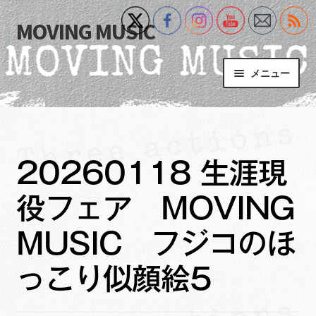
MOVING MUSIC
ナ
コ
ビ
ン
ゲ
テ
メニュー
ー
ン
シ
ツ
Home
ョ
へ
ン
ス
サ
Event
へ
キ
ブ
20260118 生涯現
ス
ッ
メ
What’s New
キ
プ
ニ
役フェア MOVING
ッ
ュ
Blog
プ
ー
MUSIC フジコのほ
を
サ
+MM Online Video Platform
展
ブ
っこり似顔絵5
開
メ
サ
フォトギャラリー
ニ
ブ