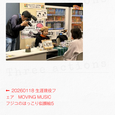
ュ
メ
サ
Links
ー
ニ
ブ
を
ュ
メ
サ
せたがや生涯現役ネットワーク
展
ー
ニ
ブ
開
を
ュ
メ
サ
萩・魅力PR大使
展
ー
ニ
ブ
開
を
ュ
メ
出演希望/お問い合わせフォーム
展
ー
ニ
開
を
ュ
Contact
展
ー
開
を
展
開
投
前
20260118 生涯現役フ
の
ェア MOVING MUSIC
稿
投
フジコのほっこり似顔絵5
ナ
稿: