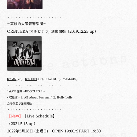
・・・・・・・・・・・・・・・・・・・・
~実験的大衆音響楽団~
ORBITERA
(オルビテラ) 活動開始（2019.12.25 up）
KYMN
(Vo)、
KYOHEI
(Dr)、KAZU(Gu)、YAMA(Ba)
・・・・・・・・・・・・・・・・・・・・
1stデモ音源 ~BOOTLEG 1~
<収録曲> 1. All About Benjamin’ 2. Holly Lolly
会場限定で発売開始
・・・・・・・・・・・・・・・・・・・・
【New】
【Live Schedule】
（2021.5.15 up）
2022年5月28日 (土曜日) OPEN 19:00/START 19:30