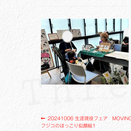
投
前
20241006 生涯現役フェア MOVIN
の
フジコのほっこり似顔絵1