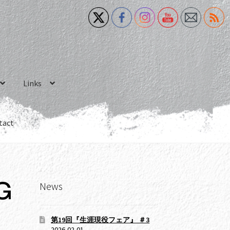
Links
tact
News
G
第19回『生涯現役フェア』 ＃3
2026-02-01