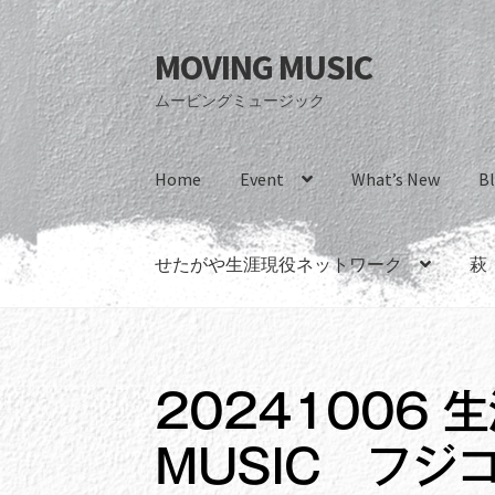
MOVING MUSIC
ナ
コ
ビ
ン
ムービングミュージック
ゲ
テ
ー
ン
シ
ツ
Home
Event
What’s New
B
ョ
へ
ン
ス
へ
キ
せたがや生涯現役ネットワーク
萩
ス
ッ
キ
プ
ッ
プ
20241006 
MUSIC フジ