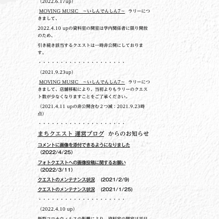
（2022.6.17up）
MOVING MUSIC ～いしんでんしん7～
ラリーにつ
きまして、
2022.4.10 upの
資料室の開室は学内関係者に限り開放
のため、
引き続き該当するクエストは一時非公開にしておりま
す。
・・・・・・・・・・・・・・・・・・・・
（2021.9.23up）
MOVING MUSIC ～いしんでんしん7～
ラリーにつ
きまして、店舗移転により、当初よりもラリーのクエス
ト数が少なくなりますことをご了承ください。
（2021.4.11 upの非公開含む２つ減：2021.9.23時
点）
・・・・・・・・・・・・・・・・・・・・
まちクエスト 運営ブログ
からのお知らせ
コメントに画像を添付できるようになりました
（2022/4/25）
フォトクエストへの画像投稿に関するお願い
（2022/3/11）
クエストのメンテナンス状況
(2021/2/9)
クエストのメンテナンス状況
(2021/1/25)
・・・・・・・・・・・・・・・・・・・・
（2022.4.10 up）
新型コロナウィルスの影響により、資料室の開室は平日