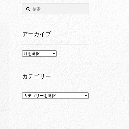
検
索:
アーカイブ
ア
ー
カ
イ
カテゴリー
ブ
カ
テ
ゴ
リ
ー