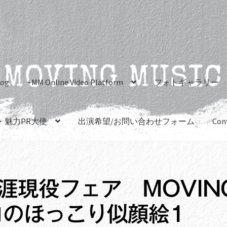
log
+MM Online Video Platform
フォトギャラリー
・魅力PR大使
出演希望/お問い合わせフォーム
Con
生涯現役フェア MOVIN
コのほっこり似顔絵1