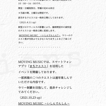
10：00～16：00です。
閉室：日曜祝祭日、学園の定める休日
＊当面の間、土曜日は閉室です。
該当するクエストは一時非公開にしております。
（2021.4.11 up）
新型コロナウィルスの影響により、臨時閉室中の資料室
のクエストは一時非公開に変更します。
MOVING MUSIC ～いしんでんしん7～
ラリーのク
エスト数が当初よりも少なくなりますことをご了承くだ
さい。
・・・・・・・・・・・・・・・・・・・・
MOVING MUSICでは、スマートフォン
アプリ「
まちクエスト
」を活用した
イベントを開催しております。
一部再掲の二つのクエストは通年楽しんで
いただける内容です。
ラリー制覇を目指して、是非チャレンジし
てみてください。
（2021.10.23 up）
MOVING MUSIC ～いしんでんしん～