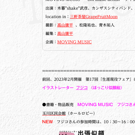
出演：木暮”shake”武彦、カンザスシティバンド、Si
ⅼocation in：
三軒茶屋GrapeFruitMoon
撮影：
高山康平
、松隆祐也、青木祐人
編集：
高山康平
企画：
MOVING MUSIC
==============================
前回、2023年2月開催 第17回『生涯現役フェア
イラストレーター
フジコ
（ほっこり似顔絵）
●書籍・物品販売
MOVING MUSIC フジコ
玉川区民会館
（ホールロビー）
NEW
フジコさんの参加時間は、10：30～16：0