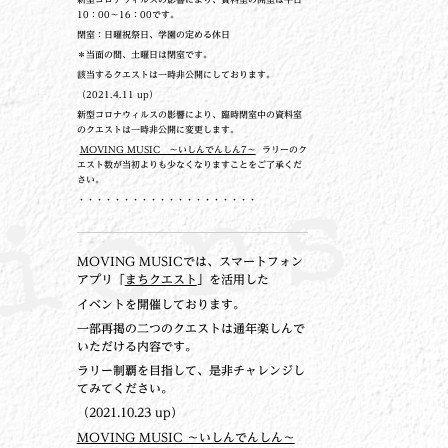
10：00～16：00です。
閉室：日曜祝祭日、学園の定める休日
＊当面の間、土曜日は閉室です。
該当するクエストは一時非公開にしております。
（2021.4.11 up）
新型コロナウィルスの影響により、臨時閉室中の資料室
のクエストは一時非公開に変更します。
MOVING MUSIC ～いしんでんしん7～
ラリーのク
エスト数が当初よりも少なくなりますことをご了承くだ
さい。
・・・・・・・・・・・・・・・・・・・・
MOVING MUSICでは、スマートフォン
アプリ「
まちクエスト
」を活用した
イベントを開催しております。
一部再掲の二つのクエストは通年楽しんで
いただける内容です。
ラリー制覇を目指して、是非チャレンジし
てみてください。
（2021.10.23 up）
MOVING MUSIC ～いしんでんしん～