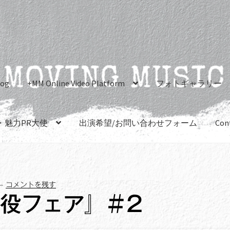
log
+MM Online Video Platform
フォトギャラリー
・魅力PR大使
出演希望/お問い合わせフォーム
Con
—
コメントを残す
現役フェア』＃2