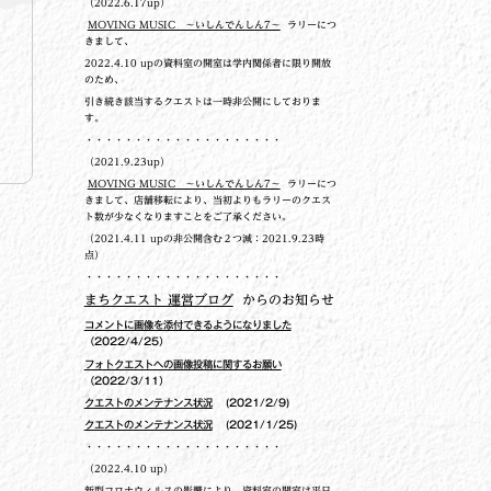
（2022.6.17up）
MOVING MUSIC ～いしんでんしん7～
ラリーにつ
きまして、
2022.4.10 upの
資料室の開室は学内関係者に限り開放
のため、
引き続き該当するクエストは一時非公開にしておりま
す。
・・・・・・・・・・・・・・・・・・・・
（2021.9.23up）
MOVING MUSIC ～いしんでんしん7～
ラリーにつ
きまして、店舗移転により、当初よりもラリーのクエス
ト数が少なくなりますことをご了承ください。
（2021.4.11 upの非公開含む２つ減：2021.9.23時
点）
・・・・・・・・・・・・・・・・・・・・
まちクエスト 運営ブログ
からのお知らせ
コメントに画像を添付できるようになりました
（2022/4/25）
フォトクエストへの画像投稿に関するお願い
（2022/3/11）
クエストのメンテナンス状況
(2021/2/9)
クエストのメンテナンス状況
(2021/1/25)
・・・・・・・・・・・・・・・・・・・・
（2022.4.10 up）
新型コロナウィルスの影響により、資料室の開室は平日