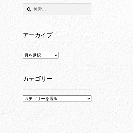
検
索:
アーカイブ
ア
ー
カ
イ
カテゴリー
ブ
カ
テ
ゴ
リ
ー