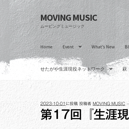
MOVING MUSIC
ナ
コ
ビ
ン
ムービングミュージック
ゲ
テ
ー
ン
シ
ツ
Home
Event
What’s New
B
ョ
へ
ン
ス
へ
キ
せたがや生涯現役ネットワーク
萩
ス
ッ
キ
プ
ッ
プ
2023-10-01
に投稿
投稿者
MOVING MUSIC
第17回『生涯