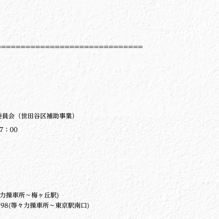
==============================
委員会（世田谷区補助事業）
7：00
々力操車所～梅ヶ丘駅)
東98(等々力操車所～東京駅南口)