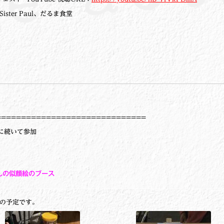
ster Paul、だるま食堂
==============================
』に続いて参加
さんの似顔絵のブース
0の予定です。