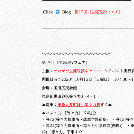
Click
Blog
第17回『生涯現役フェア』
==============================
**-**-**-**-**-**-**-****-**-**-**-**-**-**-**
第17回『生涯現役フェア』
主催：
せたがや生涯現役ネットワーク
イベント実行
開催日時：2023年10月15日（日曜日） 10：30～1
会場：
玉川区民会館
東京都世田谷区等々力3‐4‐1
▲電車：
東急大井町線 等々力駅
すぐ▲
▲バス：(1)「等々力」下車2分
・等12(等々力操車所～成城学園前駅) ・等13(等
・等21(等々力操車所～等々力小学校前(循環)) ・
(2)「等々力」下車すぐ