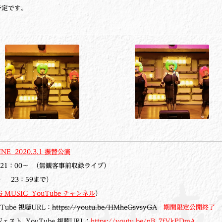
予定です。
INE 2020.3.1 振替公演
 21：00～ （無観客事前収録ライブ）
） 23：59まで）
 MUSIC YouTube チャンネル
）
ouTube 視聴URL：
https://youtu.be/HMheGsvsyGA
期間限定公開終了
ダイジェスト YouTube 視聴URL：
https://youtu.be/nB_7fVkPDmA