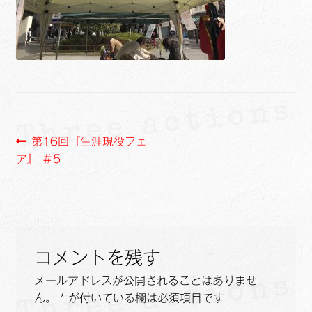
ュ
メ
サ
Links
ー
ニ
ブ
を
ュ
メ
サ
せたがや生涯現役ネットワーク
展
ー
ニ
ブ
開
を
ュ
メ
サ
萩・魅力PR大使
展
ー
ニ
ブ
開
を
ュ
メ
出演希望/お問い合わせフォーム
展
ー
ニ
投
前
第16回『生涯現役フェ
開
を
ュ
の
ア』 ＃5
Contact
稿
展
ー
投
開
を
ナ
稿:
展
ビ
開
ゲ
コメントを残す
ー
メールアドレスが公開されることはありませ
ん。
*
が付いている欄は必須項目です
シ