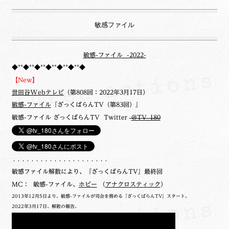
敏感ファイル
敏感-ファイル -2022-
◆**◆**◆**◆**◆**◆**◆
【New】
世田谷Webテレビ
（第808回：2022年3月17日）
敏感-ファイル
『ざっくばらんTV（第83回）』
敏感-ファイル ざっくばらんTV Twitter
@TV_180
・・・・・・・・・・・・・・・・・・・・・
敏感ファイル解散により、『ざっくばらんTV』最終回
MC： 敏感-ファイル、
ホビー
（
アナクロスティック
）
2013年12月5日より、敏感-ファイルが司会を務める『ざっくばらんTV』スタート。
2022年3月17日、解散の報告。