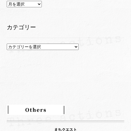
ア
ー
カ
イ
カテゴリー
ブ
カ
テ
ゴ
リ
ー
まちクエスト