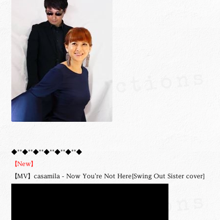
◆**◆**◆**◆**◆**◆**◆
【New】
【MV】casamila - Now You're Not Here[Swing Out Sister cover]