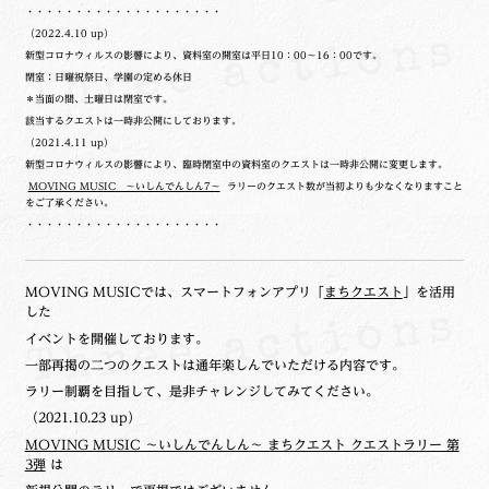
・・・・・・・・・・・・・・・・・・・・
（2022.4.10 up）
新型コロナウィルスの影響により、資料室の開室は平日10：00～16：00です。
閉室：日曜祝祭日、学園の定める休日
＊当面の間、土曜日は閉室です。
該当するクエストは一時非公開にしております。
（2021.4.11 up）
新型コロナウィルスの影響により、臨時閉室中の資料室のクエストは一時非公開に変更します。
MOVING MUSIC ～いしんでんしん7～
ラリーのクエスト数が当初よりも少なくなりますこと
をご了承ください。
・・・・・・・・・・・・・・・・・・・・
MOVING MUSICでは、スマートフォンアプリ「
まちクエスト
」を活用
した
イベントを開催しております。
一部再掲の二つのクエストは通年楽しんでいただける内容です。
ラリー制覇を目指して、是非チャレンジしてみてください。
（2021.10.23 up）
MOVING MUSIC ～いしんでんしん～ まちクエスト クエストラリー 第
3弾
は