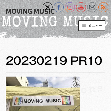
MOVING MUSIC
ナ
コ
ビ
ン
ゲ
テ
メニュー
ー
ン
シ
ツ
Home
ョ
へ
ン
ス
サ
Event
へ
キ
ブ
20230219 PR10
ス
ッ
メ
What’s New
キ
プ
ニ
ッ
ュ
Blog
プ
ー
を
サ
+MM Online Video Platform
展
ブ
開
メ
サ
フォトギャラリー
ニ
ブ