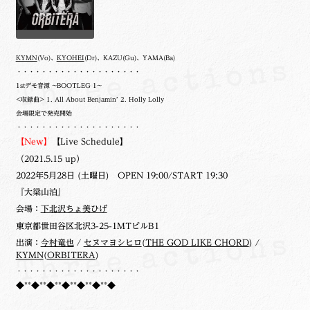
KYMN
(Vo)、
KYOHEI
(Dr)、KAZU(Gu)、YAMA(Ba)
・・・・・・・・・・・・・・・・・・・・
1stデモ音源 ~BOOTLEG 1~
<収録曲> 1. All About Benjamin’ 2. Holly Lolly
会場限定で発売開始
・・・・・・・・・・・・・・・・・・・・
【New】
【Live Schedule】
（2021.5.15 up）
2022年5月28日 (土曜日) OPEN 19:00/START 19:30
『大梁山泊』
会場：
下北沢ちょ美ひげ
東京都世田谷区北沢3-25-1MTビルB1
出演：
今村竜也
/
セヌマヨシヒロ
(
THE GOD LIKE CHORD
) /
KYMN
(
ORBITERA
)
・・・・・・・・・・・・・・・・・・・・
◆**◆**◆**◆**◆**◆**◆