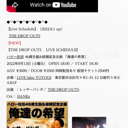
◆**◆**◆**◆**◆**◆**◆
【Live Schedule】（2022.8.1 up）
THE DROP OUTS
【NEW】
【THE DROP OUTS LIVE SCHEDULE】
ハロー松田
46歳生誕&結婚記念企画 「俺達の希望」
2022年8月13日 (土曜日)
OPEN 18:00 ／ START 18:30
ADV ¥3000 / DOOR ¥3500 同時配信あり 配信チケット2500円
会場：
LIVE labo YOYOGI
東京都渋谷区代々木1-31-12 日綜代々木ビ
ルB1F
出演 ：レッサーパンダ／
THE DROP OUTS
OA：
HANKs