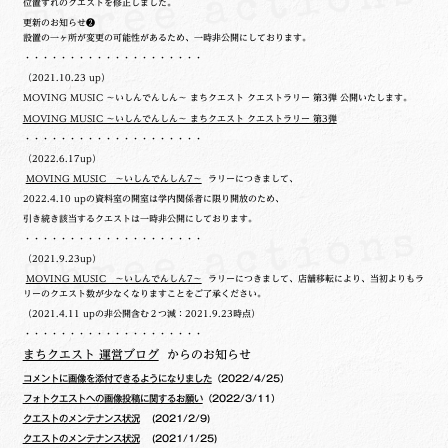
位置ずれのクエストを修正しました。
更新のお知らせ❷
設置の一ヶ所が変更の可能性があるため、一時非公開にしております。
・・・・・・・・・・・・・・・・・・・・
（2021.10.23 up）
MOVING MUSIC ～いしんでんしん～ まちクエスト クエストラリー 第3弾 公開いたします。
MOVING MUSIC ～いしんでんしん～ まちクエスト クエストラリー 第3弾
・・・・・・・・・・・・・・・・・・・・
（2022.6.17up）
MOVING MUSIC ～いしんでんしん7～
ラリーにつきまして、
2022.4.10 upの
資料室の開室は学内関係者に限り開放のため、
引き続き該当するクエストは一時非公開にしております。
・・・・・・・・・・・・・・・・・・・・
（2021.9.23up）
MOVING MUSIC ～いしんでんしん7～
ラリーにつきまして、店舗移転により、当初よりもラ
リーのクエスト数が少なくなりますことをご了承ください。
（2021.4.11 upの非公開含む２つ減：2021.9.23時点）
・・・・・・・・・・・・・・・・・・・・
まちクエスト 運営ブログ
からのお知らせ
コメントに画像を添付できるようになりました
（2022/4/25）
フォトクエストへの画像投稿に関するお願い
（2022/3/11）
クエストのメンテナンス状況
(2021/2/9)
クエストのメンテナンス状況
(2021/1/25)