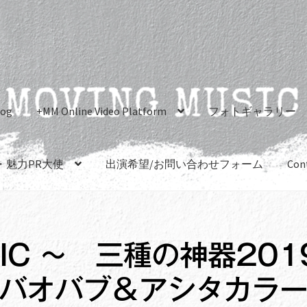
log
+MM Online Video Platform
フォトギャラリー
・魅力PR大使
出演希望/お問い合わせフォーム
Con
SIC ～ 三種の神器201
me バオバブ＆アシタカラ