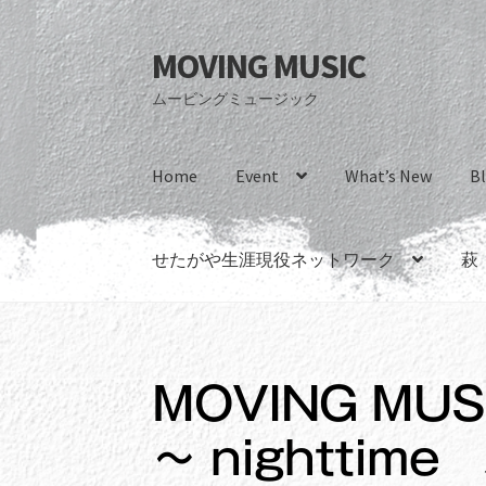
MOVING MUSIC
ナ
コ
ビ
ン
ムービングミュージック
ゲ
テ
ー
ン
シ
ツ
Home
Event
What’s New
B
ョ
へ
ン
ス
へ
キ
せたがや生涯現役ネットワーク
萩
ス
ッ
キ
プ
ッ
プ
MOVING MU
～ nightti