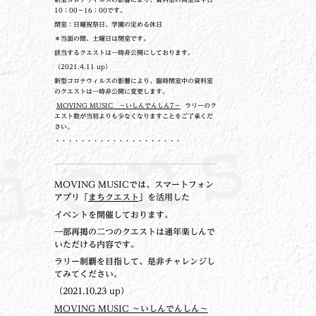
10：00～16：00です。
閉室：日曜祝祭日、学園の定める休日
＊当面の間、土曜日は閉室です。
該当するクエストは一時非公開にしております。
（2021.4.11 up）
新型コロナウィルスの影響により、臨時閉室中の資料室
のクエストは一時非公開に変更します。
MOVING MUSIC ～いしんでんしん7～
ラリーのク
エスト数が当初よりも少なくなりますことをご了承くだ
さい。
・・・・・・・・・・・・・・・・・・・・
MOVING MUSICでは、スマートフォン
アプリ「
まちクエスト
」を活用した
イベントを開催しております。
一部再掲の二つのクエストは通年楽しんで
いただける内容です。
ラリー制覇を目指して、是非チャレンジし
てみてください。
（2021.10.23 up）
MOVING MUSIC ～いしんでんしん～