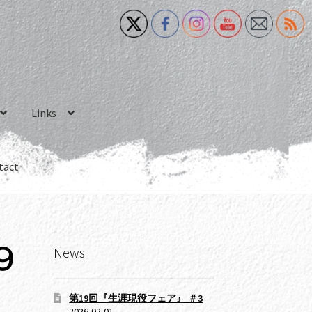
Links
tact
News
9
ー
第19回『生涯現役フェア』 ＃3
2026-02-01