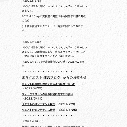
（2022.6.17up）
MOVING MUSIC ～いしんでんしん7～
ラリーにつ
きまして、
2022.4.10 upの
資料室の開室は学内関係者に限り開放
のため、
引き続き該当するクエストは一時非公開にしておりま
す。
・・・・・・・・・・・・・・・・・・・・
（2021.9.23up）
MOVING MUSIC ～いしんでんしん7～
ラリーにつ
きまして、店舗移転により、当初よりもラリーのクエス
ト数が少なくなりますことをご了承ください。
（2021.4.11 upの非公開含む２つ減：2021.9.23時
点）
・・・・・・・・・・・・・・・・・・・・
まちクエスト 運営ブログ
からのお知らせ
コメントに画像を添付できるようになりました
（2022/4/25）
フォトクエストへの画像投稿に関するお願い
（2022/3/11）
クエストのメンテナンス状況
(2021/2/9)
クエストのメンテナンス状況
(2021/1/25)
・・・・・・・・・・・・・・・・・・・・
（2022.4.10 up）
新型コロナウィルスの影響により、資料室の開室は平日