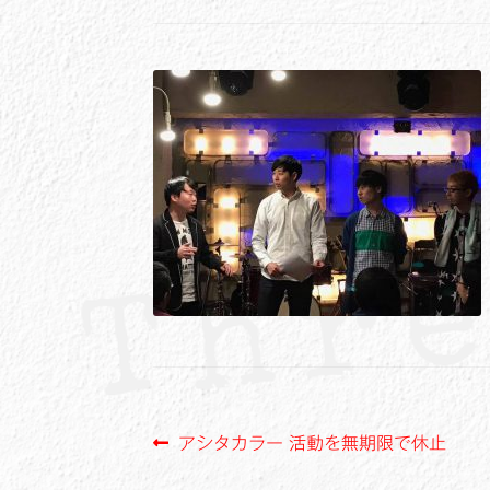
投
前
アシタカラー 活動を無期限で休止
の