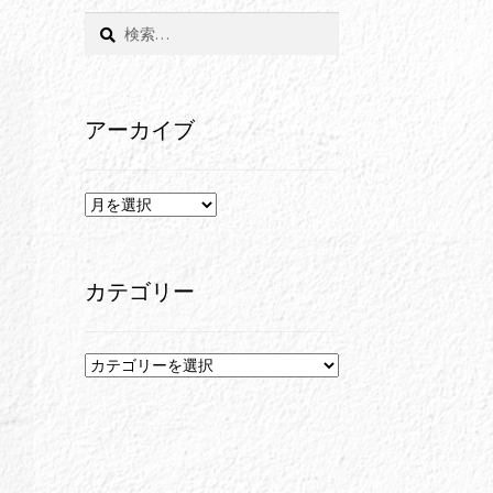
検
索:
アーカイブ
ア
ー
カ
イ
カテゴリー
ブ
カ
テ
ゴ
リ
ー