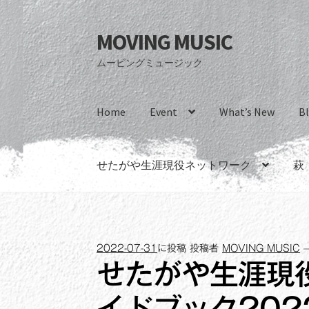
MOVING MUSIC
ナ
コ
ビ
ン
ムービングミュージック
ゲ
テ
ー
ン
シ
ツ
Home
Event
What’s New
B
ョ
へ
ン
ス
へ
キ
せたがや生涯現役ネットワーク
萩
ス
ッ
キ
プ
ッ
プ
2022-07-31
に投稿
投稿者
MOVING MUSIC
せたがや生涯現
イドブック202