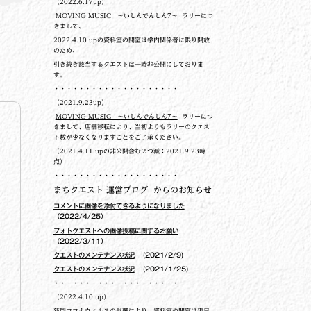
（2022.6.17up）
MOVING MUSIC ～いしんでんしん7～
ラリーにつ
きまして、
2022.4.10 upの
資料室の開室は学内関係者に限り開放
のため、
引き続き該当するクエストは一時非公開にしておりま
す。
・・・・・・・・・・・・・・・・・・・・
（2021.9.23up）
MOVING MUSIC ～いしんでんしん7～
ラリーにつ
きまして、店舗移転により、当初よりもラリーのクエス
ト数が少なくなりますことをご了承ください。
（2021.4.11 upの非公開含む２つ減：2021.9.23時
点）
・・・・・・・・・・・・・・・・・・・・
まちクエスト 運営ブログ
からのお知らせ
コメントに画像を添付できるようになりました
（2022/4/25）
フォトクエストへの画像投稿に関するお願い
（2022/3/11）
クエストのメンテナンス状況
(2021/2/9)
クエストのメンテナンス状況
(2021/1/25)
・・・・・・・・・・・・・・・・・・・・
（2022.4.10 up）
新型コロナウィルスの影響により、資料室の開室は平日