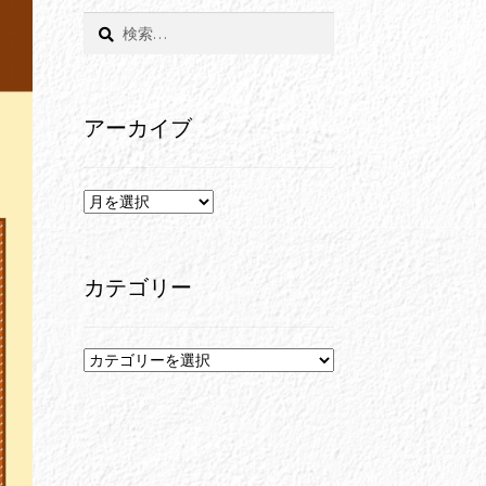
検
索:
アーカイブ
ア
ー
カ
イ
カテゴリー
ブ
カ
テ
ゴ
リ
ー