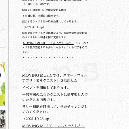
10：00～16：00です。
閉室：日曜祝祭日、学園の定める休日
＊当面の間、土曜日は閉室です。
該当するクエストは一時非公開にしております。
（2021.4.11 up）
新型コロナウィルスの影響により、臨時閉室中の資料室
のクエストは一時非公開に変更します。
MOVING MUSIC ～いしんでんしん7～
ラリーのク
エスト数が当初よりも少なくなりますことをご了承くだ
さい。
・・・・・・・・・・・・・・・・・・・・
MOVING MUSICでは、スマートフォン
アプリ「
まちクエスト
」を活用した
イベントを開催しております。
一部再掲の二つのクエストは通年楽しんで
いただける内容です。
ラリー制覇を目指して、是非チャレンジし
てみてください。
（2021.10.23 up）
MOVING MUSIC ～いしんでんしん～