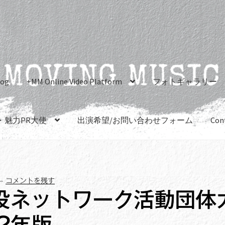
log
+MM Online Video Platform
フォトギャラリー
・魅力PR大使
出演希望/お問い合わせフォーム
Con
—
コメントを残す
役ネットワーク活動団体
2年版