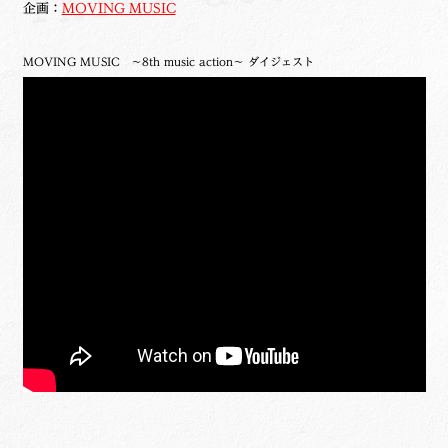
企画：
MOVING MUSIC
MOVING MUSIC ～8th music action～ ダイジェスト