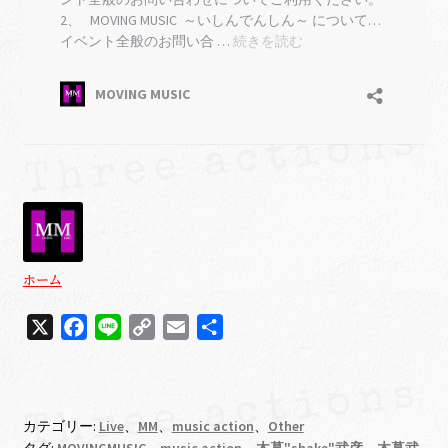
ホーム
X
F
L
C
E
共
a
i
o
m
有
c
n
p
a
e
e
y
i
カテゴリー:
Live
、
MM
、
music action
、
Other
b
L
l
タグ:
MOVINGMUSIC
、
music action
、
木暮"shake"武彦
、
木暮武