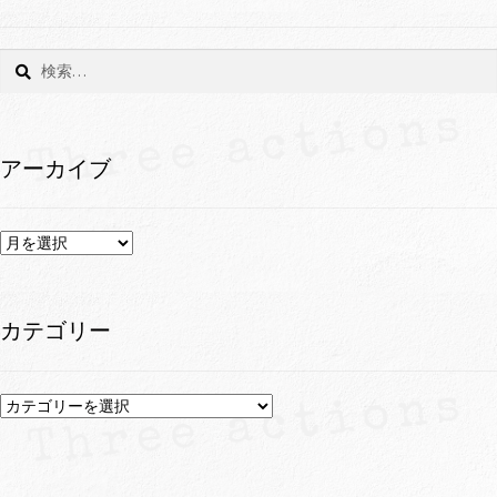
検
索:
アーカイブ
ア
ー
カ
イ
カテゴリー
ブ
カ
テ
ゴ
リ