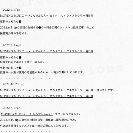
（2022.6.17up）
MOVING MUSIC ～いしんでんしん～ まちクエスト クエストラリー 第3弾
更新のお知らせ❸
2022.6.5 upの更新のお知らせ❷の一時非公開のクエストは改修工事中のため、
後日再公開の予定です。
（2022.6.5 up）
MOVING MUSIC ～いしんでんしん～ まちクエスト クエストラリー 第3弾
更新のお知らせ❶
位置ずれのクエストを修正しました。
更新のお知らせ❷
設置の一ヶ所が変更の可能性があるため、一時非公開にしております。
・・・・・・・・・・・・・・・・・・・・
（2021.10.23 up）
MOVING MUSIC ～いしんでんしん～ まちクエスト クエストラリー 第3弾 公開いたします。
MOVING MUSIC ～いしんでんしん～ まちクエスト クエストラリー 第3弾
・・・・・・・・・・・・・・・・・・・・
（2022.6.17up）
MOVING MUSIC ～いしんでんしん7～
ラリーにつきまして、
2022.4.10 upの
資料室の開室は学内関係者に限り開放のため、
引き続き該当するクエストは一時非公開にしております。
・・・・・・・・・・・・・・・・・・・・