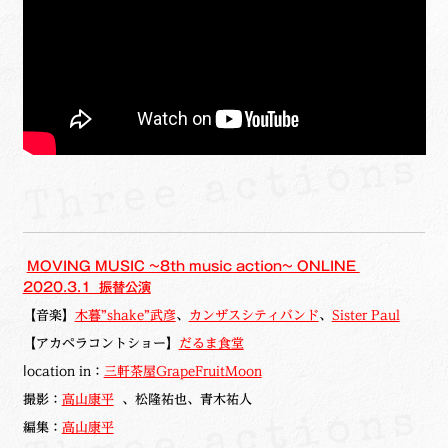
MOVING MUSIC ~8th music action~ ONLINE
2020.3.1 振替公演
【音楽】
木暮”shake”武彦
、
カンザスシティバンド
、
Sister Paul
【アカペラコントショー】
だるま食堂
ⅼocation in：
三軒茶屋GrapeFruitMoon
撮影：
高山康平
、松隆祐也、青木祐人
編集：
高山康平