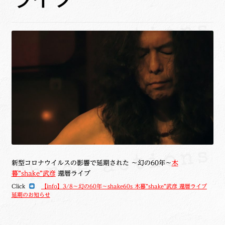
ュ
メ
サ
Links
ー
ニ
ブ
を
ュ
メ
サ
せたがや生涯現役ネットワーク
展
ー
ニ
ブ
開
を
ュ
メ
サ
萩・魅力PR大使
展
ー
ニ
ブ
開
を
ュ
メ
出演希望/お問い合わせフォーム
展
ー
ニ
開
を
ュ
Contact
展
ー
開
を
展
開
新型コロナウイルスの影響で延期された ～幻の60年～
木
暮”shake”武彦
還暦ライブ
Click
【info】3/8〜幻の60年〜shake60s 木暮”shake”武彦 還暦ライブ
延期のお知らせ