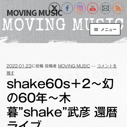
MOVING MUSIC
ナ
コ
ビ
ン
ゲ
テ
メニュー
ー
ン
シ
ツ
Home
ョ
へ
ン
ス
サ
Event
へ
キ
ブ
2022-01-23
に投稿
投稿者
MOVING MUSIC
—
コメントを
ス
ッ
メ
What’s New
残す
キ
プ
ニ
shake60s＋2～幻
ッ
ュ
Blog
プ
ー
の60年～木
を
サ
+MM Online Video Platform
展
ブ
暮”shake”武彦 還暦
開
メ
サ
フォトギャラリー
ニ
ライブ
ブ