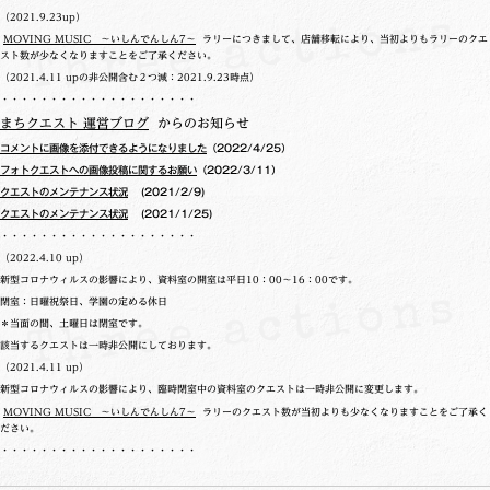
（2021.9.23up）
MOVING MUSIC ～いしんでんしん7～
ラリーにつきまして、店舗移転により、当初よりもラリーのクエ
スト数が少なくなりますことをご了承ください。
（2021.4.11 upの非公開含む２つ減：2021.9.23時点）
・・・・・・・・・・・・・・・・・・・・
まちクエスト 運営ブログ
からのお知らせ
コメントに画像を添付できるようになりました
（2022/4/25）
フォトクエストへの画像投稿に関するお願い
（2022/3/11）
クエストのメンテナンス状況
(2021/2/9)
クエストのメンテナンス状況
(2021/1/25)
・・・・・・・・・・・・・・・・・・・・
（2022.4.10 up）
新型コロナウィルスの影響により、資料室の開室は平日10：00～16：00です。
閉室：日曜祝祭日、学園の定める休日
＊当面の間、土曜日は閉室です。
該当するクエストは一時非公開にしております。
（2021.4.11 up）
新型コロナウィルスの影響により、臨時閉室中の資料室のクエストは一時非公開に変更します。
MOVING MUSIC ～いしんでんしん7～
ラリーのクエスト数が当初よりも少なくなりますことをご了承く
ださい。
・・・・・・・・・・・・・・・・・・・・