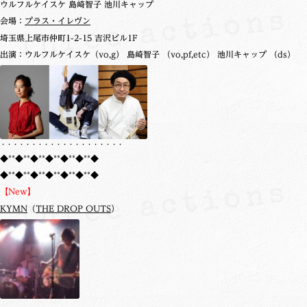
ウルフルケイスケ 島崎智子 池川キャップ
会場：
プラス・イレヴン
埼玉県上尾市仲町1-2-15 吉沢ビル1F
出演：ウルフルケイスケ（vo,g） 島崎智子 （vo,pf,etc） 池川キャップ （ds）
・・・・・・・・・・・・・・・・・・・・
◆**◆**◆**◆**◆**◆**◆
◆**◆**◆**◆**◆**◆**◆
【New】
KYMN
（
THE DROP OUTS
）