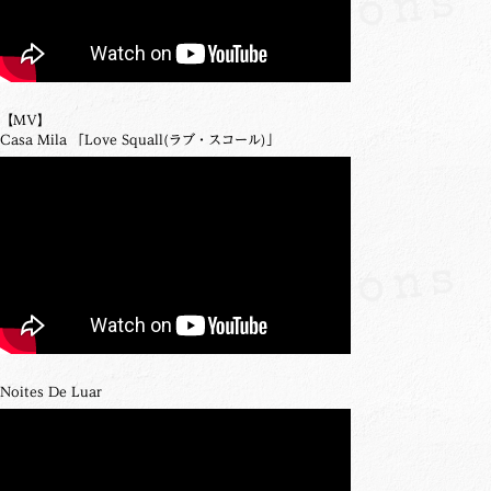
【MV】
Casa Mila 「Love Squall(ラブ・スコール)」
Noites De Luar