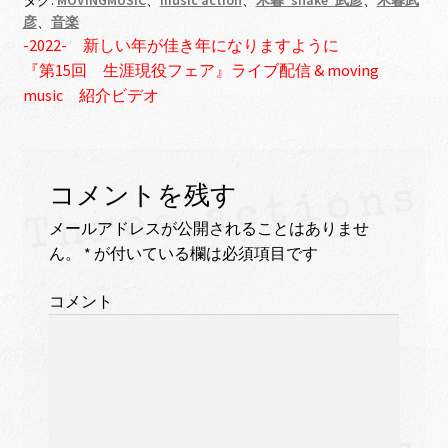
o
i
彦
、
音楽
o
n
前
投
-2022- 新しい年が佳き年になりますように
k
k
の
次
『第15回 生涯現役フェア』ライブ配信 & moving
稿
投
の
music 紹介ビデオ
稿:
投
ナ
稿:
ビ
コメントを残す
ゲ
メールアドレスが公開されることはありませ
ー
ん。
*
が付いている欄は必須項目です
シ
コメント
ョ
ン