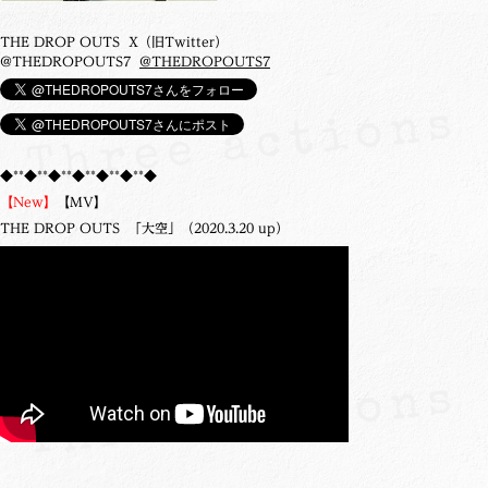
THE DROP OUTS X（旧Twitter）
@THEDROPOUTS7
@THEDROPOUTS7
◆**◆**◆**◆**◆**◆**◆
【New】
【MV】
THE DROP OUTS 「大空」（2020.3.20 up）