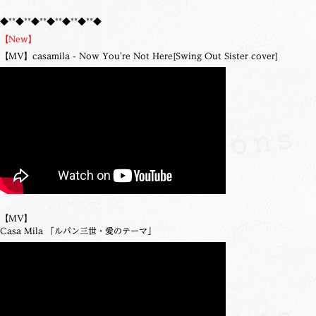
◆**◆**◆**◆**◆**◆**◆
【New】
【MV】casamila - Now You're Not Here[Swing Out Sister cover]
【MV】
Casa Mila 「ルパン三世・愛のテーマ」