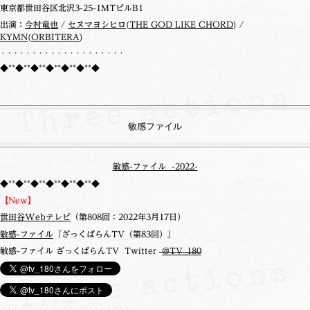
東京都世田谷区北沢3-25-1MTビルB1
出演：
今村竜也
/
セヌマヨシヒロ
(
THE GOD LIKE CHORD
) /
KYMN
(
ORBITERA
)
・・・・・・・・・・・・・・・・・・・・
◆**◆**◆**◆**◆**◆**◆
敏感ファイル
敏感-ファイル -2022-
◆**◆**◆**◆**◆**◆**◆
【New】
世田谷Webテレビ
（第808回：2022年3月17日）
敏感-ファイル
『ざっくばらんTV（第83回）』
敏感-ファイル ざっくばらんTV Twitter
@TV_180