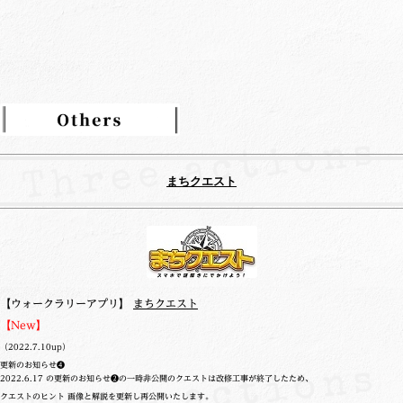
ー
まちクエスト
【ウォークラリーアプリ】
まちクエスト
【New】
（2022.7.10up）
更新のお知らせ❹
2022.6.17 の更新のお知らせ❷の一時非公開のクエストは改修工事が終了したため、
クエストのヒント 画像と解説を更新し再公開いたします。