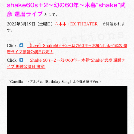
shake60s＋2～幻の60年～木暮”shake”武
彦 還暦ライブ
として、
2022年3月19日（土曜日）
六本木・EX THEATER
で開催されま
す。
Click
【Live】Shake60s＋2～幻の60年～木暮”shake”武彦 還
暦ライブ振替公演日決定！
Click
Shake 60’s+2 ~幻の60年~ 木暮‟Shake”武彦 還暦ラ
イブ 振替公演日 決定!
「Guerilla」（アルバム『Birthday Song』より弾き語りVer.）