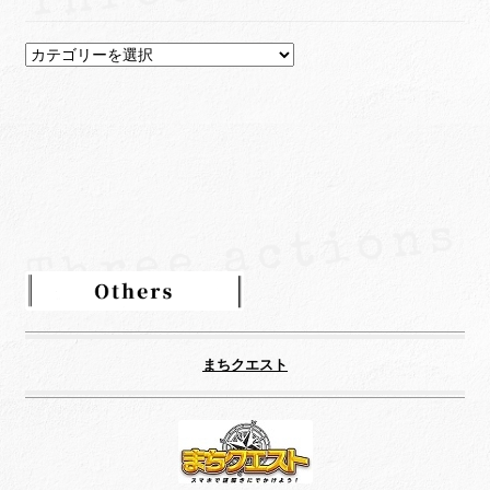
カ
テ
ゴ
リ
ー
まちクエスト