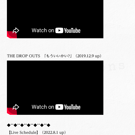
THE DROP OUTS 「もういいかい?」（2019.12.9 up）
◆**◆**◆**◆**◆**◆**◆
【Live Schedule】（2022.8.1 up）