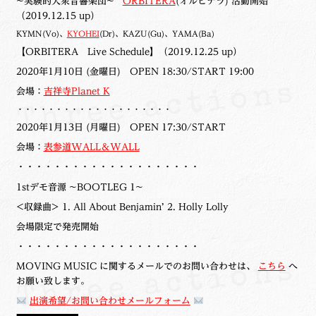
~実験的大衆音響楽団~
ORBITERA
(オルビテラ) 活動開始
（2019.12.15 up）
KYMN(Vo)、
KYOHEI
(Dr)、KAZU(Gu)、YAMA(Ba)
【ORBITERA Live Schedule】（2019.12.25 up）
2020年1月10日 (金曜日) OPEN 18:30/START 19:00
会場：
吉祥寺Planet K
・・・・・・・・・・・・・・・・・・・・
2020年1月13日 (月曜日) OPEN 17:30/START
会場：
表参道WALL＆WALL
・・・・・・・・・・・・・・・・・・・・
1stデモ音源 ~BOOTLEG 1~
<収録曲> 1. All About Benjamin’ 2. Holly Lolly
会場限定で発売開始
・・・・・・・・・・・・・・・・・・・・
MOVING MUSIC に関するメールでのお問い合わせは、
こちら
へ
お願い致します。
出演希望
/
お問い合わせメールフォーム