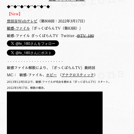
◆**◆**◆**◆**◆**◆**◆
【New】
世田谷Webテレビ
（第808回：2022年3月17日）
敏感-ファイル
『ざっくばらんTV（第83回）』
敏感-ファイル ざっくばらんTV Twitter
@TV_180
・・・・・・・・・・・・・・・・・・・・・
敏感ファイル解散により、『ざっくばらんTV』最終回
MC： 敏感-ファイル、
ホビー
（
アナクロスティック
）
2013年12月5日より、敏感-ファイルが司会を務める『ざっくばらんTV』スタート。
2022年3月17日、解散の報告。