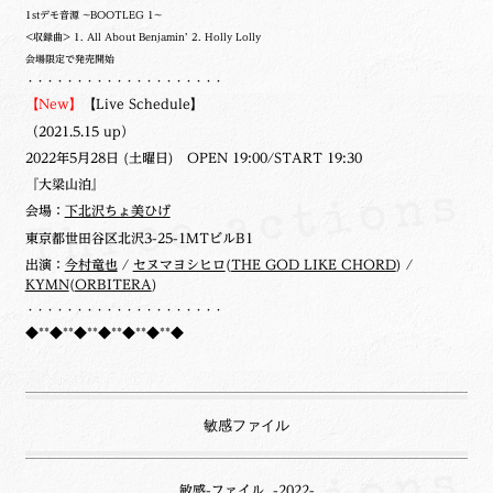
1stデモ音源 ~BOOTLEG 1~
<収録曲> 1. All About Benjamin’ 2. Holly Lolly
会場限定で発売開始
・・・・・・・・・・・・・・・・・・・・
【New】
【Live Schedule】
（2021.5.15 up）
2022年5月28日 (土曜日) OPEN 19:00/START 19:30
『大梁山泊』
会場：
下北沢ちょ美ひげ
東京都世田谷区北沢3-25-1MTビルB1
出演：
今村竜也
/
セヌマヨシヒロ
(
THE GOD LIKE CHORD
) /
KYMN
(
ORBITERA
)
・・・・・・・・・・・・・・・・・・・・
◆**◆**◆**◆**◆**◆**◆
敏感ファイル
敏感-ファイル -2022-