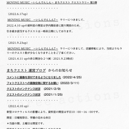
MOVING MUSIC ～いしんでんしん～ まちクエスト クエストラリー 第3弾
・・・・・・・・・・・・・・・・・・・・
（2022.6.17up）
MOVING MUSIC ～いしんでんしん7～
ラリーにつきまして、
2022.4.10 upの
資料室の開室は学内関係者に限り開放のため、
引き続き該当するクエストは一時非公開にしております。
・・・・・・・・・・・・・・・・・・・・
（2021.9.23up）
MOVING MUSIC ～いしんでんしん7～
ラリーにつきまして、店舗移転により、当初よりもラ
リーのクエスト数が少なくなりますことをご了承ください。
（2021.4.11 upの非公開含む２つ減：2021.9.23時点）
・・・・・・・・・・・・・・・・・・・・
まちクエスト 運営ブログ
からのお知らせ
コメントに画像を添付できるようになりました
（2022/4/25）
フォトクエストへの画像投稿に関するお願い
（2022/3/11）
クエストのメンテナンス状況
(2021/2/9)
クエストのメンテナンス状況
(2021/1/25)
・・・・・・・・・・・・・・・・・・・・
（2022.4.10 up）
新型コロナウィルスの影響により、資料室の開室は平日10：00～16：00です。
閉室：日曜祝祭日、学園の定める休日
＊当面の間、土曜日は閉室です。