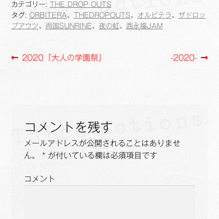
e
e
y
i
カテゴリー:
THE DROP OUTS
b
L
l
タグ:
ORBITERA
、
THEDROPOUTS
、
オルビテラ
、
ザドロッ
o
i
プアウツ
、
両国SUNRINE
、
夜の虹
、
西永福JAM
o
n
k
k
投
前
次
2020『大人の学園祭』
-2020-
の
の
稿
投
投
ナ
稿:
稿:
ビ
コメントを残す
ゲ
メールアドレスが公開されることはありませ
ー
ん。
*
が付いている欄は必須項目です
シ
コメント
ョ
ン