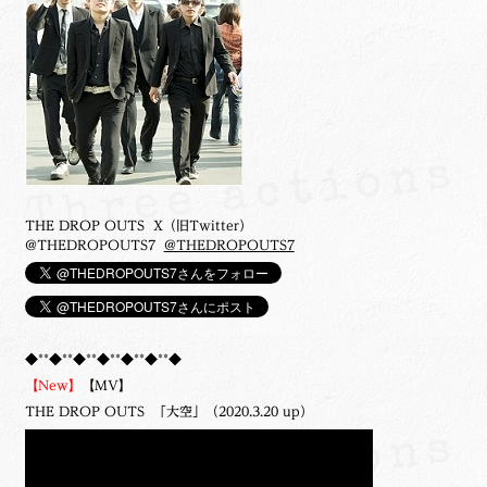
THE DROP OUTS X（旧Twitter）
@THEDROPOUTS7
@THEDROPOUTS7
◆**◆**◆**◆**◆**◆**◆
【New】
【MV】
THE DROP OUTS 「大空」（2020.3.20 up）