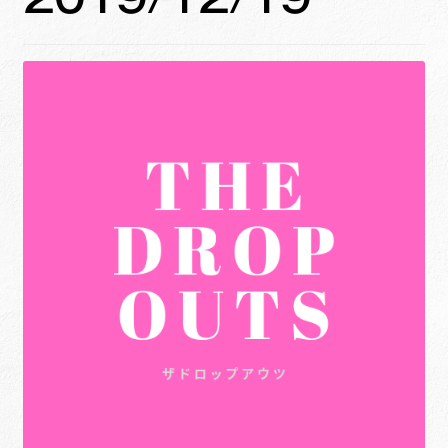
ュ
メ
サ
Links
ー
ニ
ブ
を
ュ
メ
サ
せたがや生涯現役ネットワーク
展
ー
ニ
ブ
開
を
ュ
メ
サ
萩・魅力PR大使
展
ー
ニ
ブ
開
を
ュ
メ
出演希望/お問い合わせフォーム
展
ー
ニ
開
を
ュ
Contact
展
ー
開
を
展
開