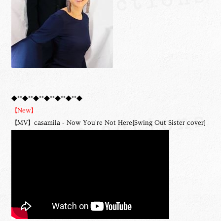
◆**◆**◆**◆**◆**◆**◆
【New】
【MV】casamila - Now You're Not Here[Swing Out Sister cover]