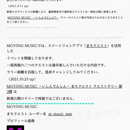
該当するクエストは一時非公開にしております。
（2021.4.11 up）
新型コロナウィルスの影響により、臨時閉室中の資料室のクエストは一時非公開に変更します。
MOVING MUSIC ～いしんでんしん7～
ラリーのクエスト数が当初よりも少なくなりますこと
をご了承ください。
・・・・・・・・・・・・・・・・・・・・
MOVING MUSICでは、スマートフォンアプリ「
まちクエスト
」を活用
した
イベントを開催しております。
一部再掲の二つのクエストは通年楽しんでいただける内容です。
ラリー制覇を目指して、是非チャレンジしてみてください。
（2021.10.23 up）
MOVING MUSIC ～いしんでんしん～ まちクエスト クエストラリー 第
3弾
は
新規公開のラリーで再掲ではございません。
MOVING MUSIC
まちクエスト ユーザー名
m_music_mm
プロフィール画像