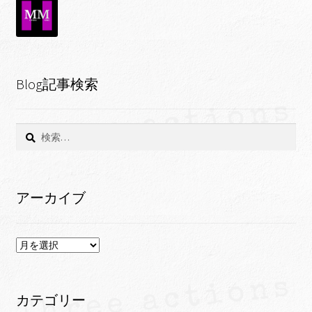
Blog記事検索
検
索:
アーカイブ
ア
ー
カ
イ
カテゴリー
ブ