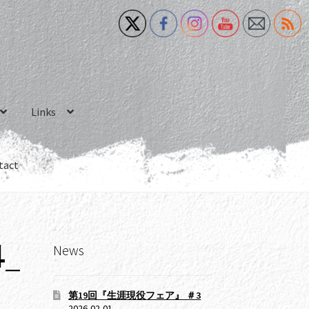
Links
tact
News
_
第19回『生涯現役フェア』 ＃3
2026-02-01