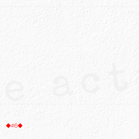
～ ◆#6◆