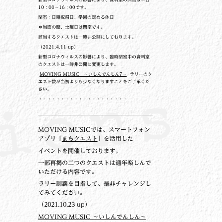
10：00～16：00です。
閉室：日曜祝祭日、学園の定める休日
＊当面の間、土曜日は閉室です。
該当するクエストは一時非公開にしております。
（2021.4.11 up）
新型コロナウィルスの影響により、臨時閉室中の資料室
のクエストは一時非公開に変更します。
MOVING MUSIC ～いしんでんしん7～
ラリーのク
エスト数が当初よりも少なくなりますことをご了承くだ
さい。
・・・・・・・・・・・・・・・・・・・・
MOVING MUSICでは、スマートフォン
アプリ「
まちクエスト
」を活用した
イベントを開催しております。
一部再掲の二つのクエストは通年楽しんで
いただける内容です。
ラリー制覇を目指して、是非チャレンジし
てみてください。
（2021.10.23 up）
MOVING MUSIC ～いしんでんしん～