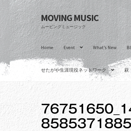
MOVING MUSIC
ナ
コ
ビ
ン
ムービングミュージック
ゲ
テ
ー
ン
シ
ツ
Home
Event
What’s New
B
ョ
へ
ン
ス
へ
キ
せたがや生涯現役ネットワーク
萩
ス
ッ
キ
プ
ッ
プ
76751650_1
8585371885