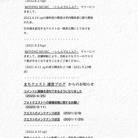
（2022.6.17up）
MOVING MUSIC ～いしんでんしん7～
ラリーにつ
きまして、
2022.4.10 upの
資料室の開室は学内関係者に限り開放
のため、
引き続き該当するクエストは一時非公開にしておりま
す。
・・・・・・・・・・・・・・・・・・・・
（2021.9.23up）
MOVING MUSIC ～いしんでんしん7～
ラリーにつ
きまして、店舗移転により、当初よりもラリーのクエス
ト数が少なくなりますことをご了承ください。
（2021.4.11 upの非公開含む２つ減：2021.9.23時
点）
・・・・・・・・・・・・・・・・・・・・
まちクエスト 運営ブログ
からのお知らせ
コメントに画像を添付できるようになりました
（2022/4/25）
フォトクエストへの画像投稿に関するお願い
（2022/3/11）
クエストのメンテナンス状況
(2021/2/9)
クエストのメンテナンス状況
(2021/1/25)
・・・・・・・・・・・・・・・・・・・・
（2022.4.10 up）
新型コロナウィルスの影響により、資料室の開室は平日