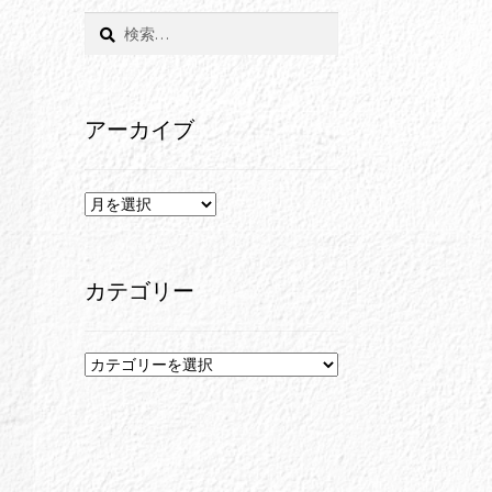
検
索:
アーカイブ
ア
ー
カ
イ
カテゴリー
ブ
カ
テ
ゴ
リ
ー