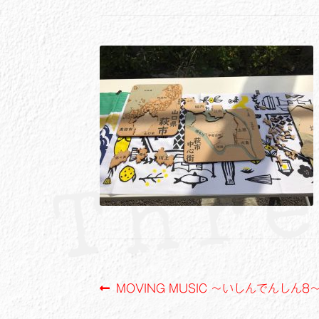
投
前
MOVING MUSIC ～いしんでんしん8
の