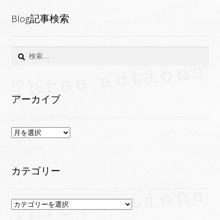
Blog記事検索
検
索:
アーカイブ
ア
ー
カ
イ
カテゴリー
ブ
カ
テ