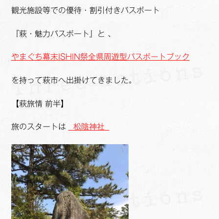
ュ
メ
サ
Links
観光施設等での優待・割引付きパスポート
ー
ニ
ブ
を
ュ
メ
サ
『萩・魅力パスポート』と 、
せたがや生涯現役ネットワーク
展
ー
ニ
ブ
開
を
ュ
やまぐち幕末ISHIN祭全県周遊型パスポートブック
メ
サ
萩・魅力PR大使
展
ー
ニ
ブ
開
を持って萩市へ出掛けてきました。
を
ュ
メ
出演希望/お問い合わせフォーム
展
ー
ニ
【萩旅情 前半】
開
を
ュ
Contact
展
ー
旅のスタートは
松陰神社
開
を
展
開