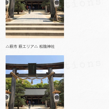
△萩市 萩エリア△ 松陰神社