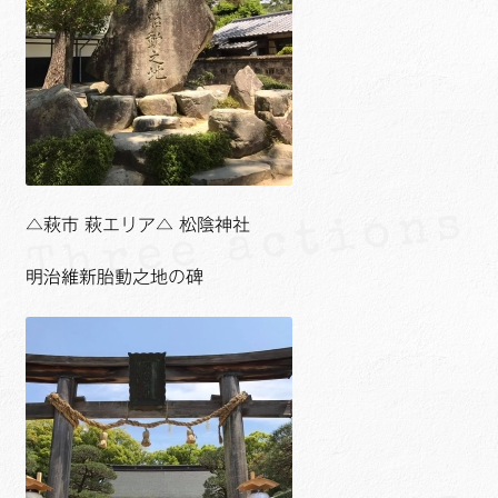
△萩市 萩エリア△ 松陰神社
明治維新胎動之地の碑