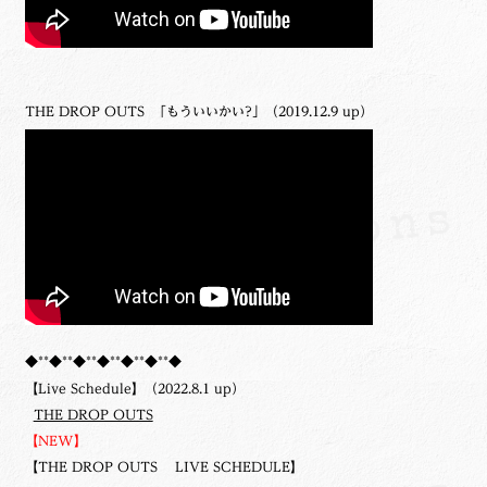
THE DROP OUTS 「もういいかい?」（2019.12.9 up）
◆**◆**◆**◆**◆**◆**◆
【Live Schedule】（2022.8.1 up）
THE DROP OUTS
【NEW】
【THE DROP OUTS LIVE SCHEDULE】