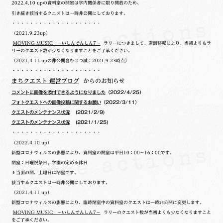
2022.4.10 upの
資料室の開室は学内関係者に限り開放のため、
引き続き該当するクエストは一時非公開にしております。
・・・・・・・・・・・・・・・・・・・・
（2021.9.23up）
MOVING MUSIC ～いしんでんしん7～
ラリーにつきまして、店舗移転により、当初よりもラ
リーのクエスト数が少なくなりますことをご了承ください。
（2021.4.11 upの非公開含む２つ減：2021.9.23時点）
・・・・・・・・・・・・・・・・・・・・
まちクエスト 運営ブログ
からのお知らせ
コメントに画像を添付できるようになりました
（2022/4/25）
フォトクエストへの画像投稿に関するお願い
（2022/3/11）
クエストのメンテナンス状況
(2021/2/9)
クエストのメンテナンス状況
(2021/1/25)
・・・・・・・・・・・・・・・・・・・・
（2022.4.10 up）
新型コロナウィルスの影響により、資料室の開室は平日10：00～16：00です。
閉室：日曜祝祭日、学園の定める休日
＊当面の間、土曜日は閉室です。
該当するクエストは一時非公開にしております。
（2021.4.11 up）
新型コロナウィルスの影響により、臨時閉室中の資料室のクエストは一時非公開に変更します。
MOVING MUSIC ～いしんでんしん7～
ラリーのクエスト数が当初よりも少なくなりますこと
をご了承ください。