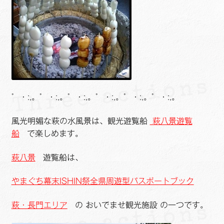
゜・:,。゜・:,。゜・:,。゜・:,。゜・:,。゜・:,。
風光明媚な萩の水風景は、観光遊覧船
萩八景遊覧
船
で楽しめます。
萩八景
遊覧船は、
やまぐち幕末ISHIN祭全県周遊型パスポートブック
萩・長門エリア
の おいでませ観光施設 の一つです。