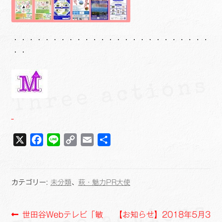
・・・・・・・・・・・・・・・・・・・・・・・・・
・・
X
F
L
C
E
共
a
i
o
m
有
c
n
p
a
e
e
y
i
カテゴリー:
未分類
、
萩・魅力PR大使
b
L
l
o
i
投
前
次
世田谷Webテレビ「敏
【お知らせ】2018年5月3
o
n