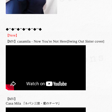
◆**◆**◆**◆**◆**◆**◆
【New】
【MV】casamila - Now You're Not Here[Swing Out Sister cover]
【MV】
Casa Mila 「ルパン三世・愛のテーマ」