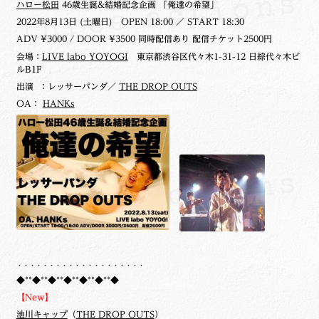
ハロー松田
46歳生誕&結婚記念企画 「俺達の希望」
2022年8月13日 (土曜日)
OPEN 18:00 ／ START 18:30
ADV ¥3000 / DOOR ¥3500 同時配信あり 配信チケット2500円
会場：
LIVE labo YOYOGI
東京都渋谷区代々木1-31-12 日綜代々木ビ
ルB1F
出演 ：レッサーパンダ／
THE DROP OUTS
OA：
HANKs
・・・・・・・・・・・・・・・・・・・・
◆**◆**◆**◆**◆**◆**◆
【New】
池川キャップ
（
THE DROP OUTS
）