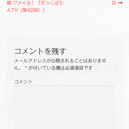
の
の
感-ファイル」『ざっくばら
日
k
k
稿
投
投
んTV（第42回）』
ナ
稿:
稿:
ビ
ゲ
コメントを残す
ー
メールアドレスが公開されることはありませ
シ
ん。
*
が付いている欄は必須項目です
ョ
コメント
ン