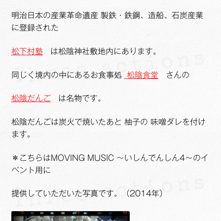
明治日本の産業革命遺産 製鉄・鉄鋼、造船、石炭産業
に登録された
松下村塾
は松陰神社敷地内にあります。
同じく境内の中にあるお食事処
松陰食堂
さんの
松陰だんご
は名物です。
松陰だんごは炭火で焼いたあと 柚子の 味噌ダレを付け
ます。
＊こちらはMOVING MUSIC ～いしんでんしん4～のイ
ベント用に
提供していただいた写真です。（2014年）