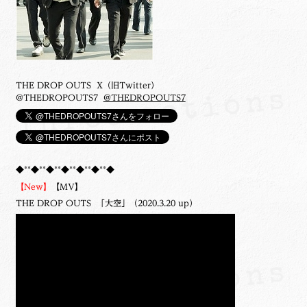
THE DROP OUTS X（旧Twitter）
@THEDROPOUTS7
@THEDROPOUTS7
◆**◆**◆**◆**◆**◆**◆
【New】
【MV】
THE DROP OUTS 「大空」（2020.3.20 up）