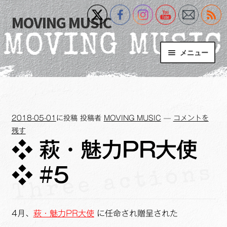
MOVING MUSIC
ナ
コ
ビ
ン
ゲ
テ
メニュー
ー
ン
シ
ツ
Home
ョ
へ
ン
ス
サ
Event
へ
キ
ブ
2018-05-01
に投稿
投稿者
MOVING MUSIC
—
コメントを
ス
ッ
メ
What’s New
残す
キ
プ
ニ
❖ 萩・魅力PR大使
ッ
ュ
Blog
プ
ー
❖ #5
を
サ
+MM Online Video Platform
展
ブ
開
メ
サ
フォトギャラリー
4月、
萩・魅力PR大使
に任命され贈呈された
ニ
ブ