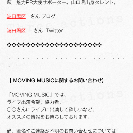
萩・魅力PR大使サポーター。山口県出身タレント。
波田陽区
さん ブログ
波田陽区
さん Twitter
❖❖❖❖❖❖❖❖❖❖❖❖❖❖❖❖❖❖❖❖
・・・・・・・・・・・・・・・・・・・・・・・・・
・
【
MOVING MUSICに関するお問い合わせ】
「MOVING MUSIC」では、
ライブ出演希望、協力者、
○○さんにライブに出演して欲しいなど、
オススメの情報をお待ちしております。
尚、匿名やご連絡が不明のお問い合わせについては