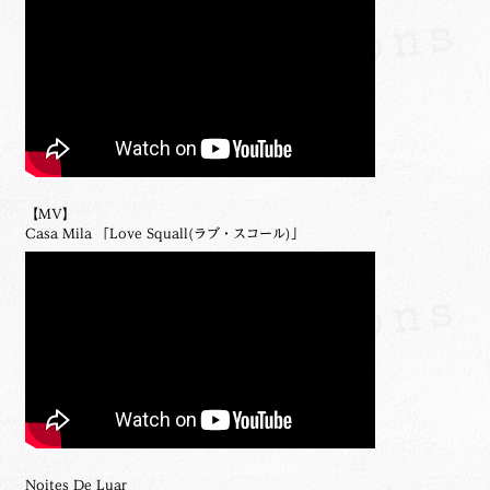
【MV】
Casa Mila 「Love Squall(ラブ・スコール)」
Noites De Luar