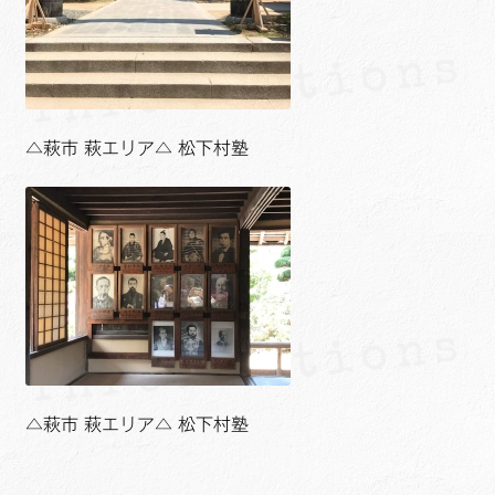
△萩市 萩エリア△ 松下村塾
△萩市 萩エリア△ 松下村塾