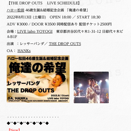
【THE DROP OUTS LIVE SCHEDULE】
ハロー松田
46歳生誕&結婚記念企画 「俺達の希望」
2022年8月13日 (土曜日)
OPEN 18:00 ／ START 18:30
ADV ¥3000 / DOOR ¥3500 同時配信あり 配信チケット2500円
会場：
LIVE labo YOYOGI
東京都渋谷区代々木1-31-12 日綜代々木ビ
ルB1F
出演 ：レッサーパンダ／
THE DROP OUTS
OA：
HANKs
・・・・・・・・・・・・・・・・・・・・
◆**◆**◆**◆**◆**◆**◆
【New】