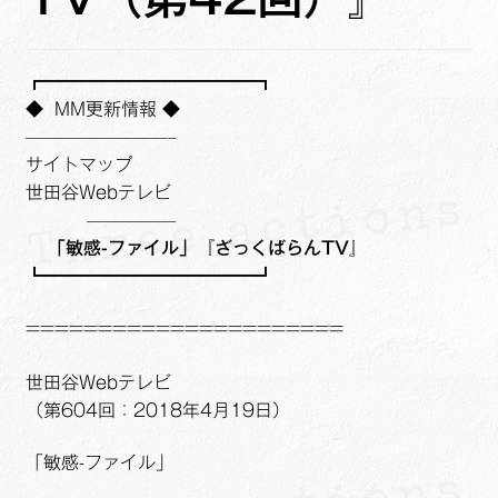
ュ
メ
サ
Links
ー
ニ
ブ
を
ュ
メ
サ
せたがや生涯現役ネットワーク
┏━━━━━━━━━━━━┓
展
ー
ニ
ブ
◆ MM更新情報 ◆
開
を
ュ
メ
サ
————————–
萩・魅力PR大使
展
ー
ニ
ブ
サイトマップ
開
を
ュ
メ
世田谷Webテレビ
出演希望/お問い合わせフォーム
展
ー
ニ
—————
開
を
ュ
「敏感-ファイル」『ざっくばらんTV』
Contact
展
ー
┗━━━━━━━━━━━━┛
開
を
展
======================
開
世田谷Webテレビ
（第604回：2018年4月19日）
「敏感-ファイル」