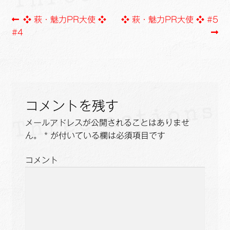
o
i
投
前
次
❖ 萩・魅力PR大使 ❖
❖ 萩・魅力PR大使 ❖ #5
o
n
の
の
#4
k
k
稿
投
投
ナ
稿:
稿:
ビ
ゲ
コメントを残す
ー
メールアドレスが公開されることはありませ
ん。
*
が付いている欄は必須項目です
シ
ョ
コメント
ン