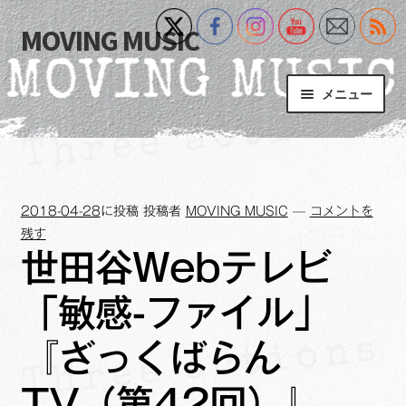
MOVING MUSIC
ナ
コ
ビ
ン
ゲ
テ
メニュー
ー
ン
シ
ツ
Home
ョ
へ
ン
ス
サ
Event
へ
キ
ブ
2018-04-28
に投稿
投稿者
MOVING MUSIC
—
コメントを
ス
ッ
メ
What’s New
残す
キ
プ
ニ
世田谷Webテレビ
ッ
ュ
Blog
プ
ー
「敏感-ファイル」
を
サ
+MM Online Video Platform
展
ブ
『ざっくばらん
開
メ
サ
フォトギャラリー
ニ
TV（第42回）』
ブ