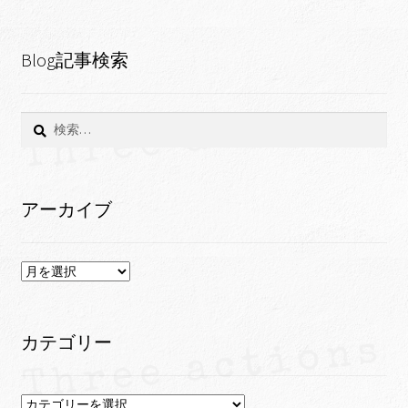
Blog記事検索
検
索:
アーカイブ
ア
ー
カ
イ
カテゴリー
ブ
カ