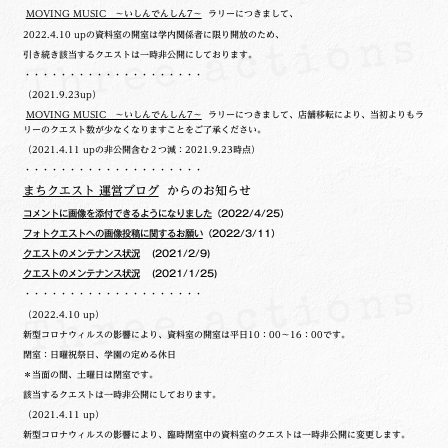
MOVING MUSIC ～いしんでんしん7～
ラリーにつきまして、
2022.4.10 upの
資料室の開室は学内関係者に限り開放のため、
引き続き該当するクエストは一時非公開にしております。
・・・・・・・・・・・・・・・・・・・・
（2021.9.23up）
MOVING MUSIC ～いしんでんしん7～
ラリーにつきまして、店舗移転により、当初よりもラ
リーのクエスト数が少なくなりますことをご了承ください。
（2021.4.11 upの非公開含む２つ減：2021.9.23時点）
・・・・・・・・・・・・・・・・・・・・
まちクエスト 運営ブログ
からのお知らせ
コメントに画像を添付できるようになりました
（2022/4/25）
フォトクエストへの画像投稿に関するお願い
（2022/3/11）
クエストのメンテナンス状況
(2021/2/9)
クエストのメンテナンス状況
(2021/1/25)
・・・・・・・・・・・・・・・・・・・・
（2022.4.10 up）
新型コロナウィルスの影響により、資料室の開室は平日10：00～16：00です。
閉室：日曜祝祭日、学園の定める休日
＊当面の間、土曜日は閉室です。
該当するクエストは一時非公開にしております。
（2021.4.11 up）
新型コロナウィルスの影響により、臨時閉室中の資料室のクエストは一時非公開に変更します。