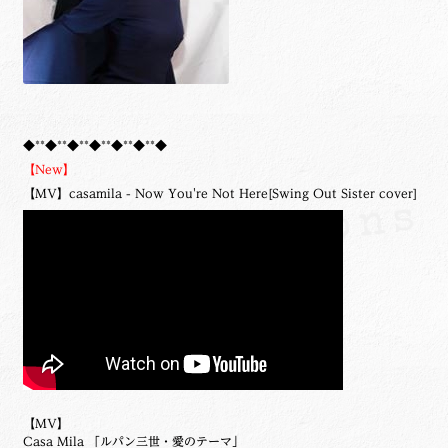
◆**◆**◆**◆**◆**◆**◆
【New】
【MV】casamila - Now You're Not Here[Swing Out Sister cover]
【MV】
Casa Mila 「ルパン三世・愛のテーマ」