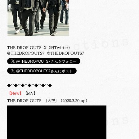
THE DROP OUTS X（旧Twitter）
@THEDROPOUTS7
@THEDROPOUTS7
◆**◆**◆**◆**◆**◆**◆
【New】
【MV】
THE DROP OUTS 「大空」（2020.3.20 up）