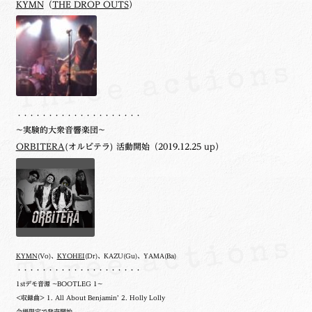
KYMN
（
THE DROP OUTS
）
・・・・・・・・・・・・・・・・・・・・
~実験的大衆音響楽団~
ORBITERA
(オルビテラ) 活動開始（2019.12.25 up）
KYMN
(Vo)、
KYOHEI
(Dr)、KAZU(Gu)、YAMA(Ba)
・・・・・・・・・・・・・・・・・・・・
1stデモ音源 ~BOOTLEG 1~
<収録曲> 1. All About Benjamin’ 2. Holly Lolly
会場限定で発売開始