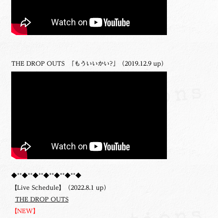
THE DROP OUTS 「もういいかい?」（2019.12.9 up）
◆**◆**◆**◆**◆**◆**◆
【Live Schedule】（2022.8.1 up）
THE DROP OUTS
【NEW】