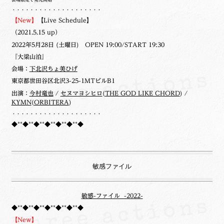
・・・・・・・・・・・・・・・・・・・・
【New】
【Live Schedule】
（2021.5.15 up）
2022年5月28日 (土曜日) OPEN 19:00/START 19:30
『大梁山泊』
会場：
下北沢ちょ美ひげ
東京都世田谷区北沢3-25-1MTビルB1
出演：
今村竜也
/
セヌマヨシヒロ
(
THE GOD LIKE CHORD
) /
KYMN
(
ORBITERA
)
・・・・・・・・・・・・・・・・・・・・
◆**◆**◆**◆**◆**◆**◆
敏感ファイル
敏感-ファイル -2022-
◆**◆**◆**◆**◆**◆**◆
【New】