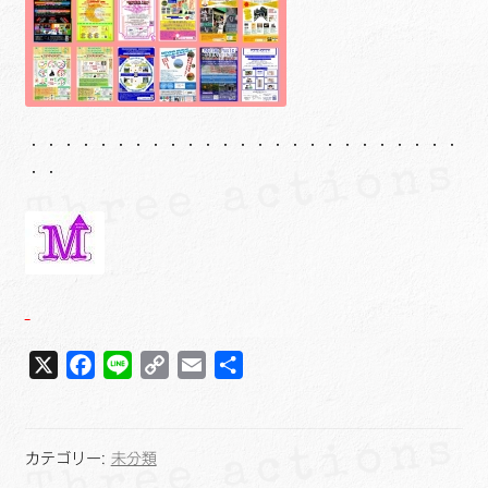
・・・・・・・・・・・・・・・・・・・・・・・・・
・・
X
F
L
C
E
共
a
i
o
m
有
c
n
p
a
e
e
y
i
カテゴリー:
未分類
b
L
l