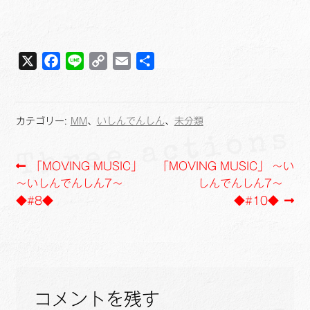
X
F
L
C
E
共
a
i
o
m
有
c
n
p
a
e
e
y
i
カテゴリー:
MM
、
いしんでんしん
、
未分類
b
L
l
o
i
投
前
次
「MOVING MUSIC」
「MOVING MUSIC」 ～い
o
n
の
の
～いしんでんしん7～
しんでんしん7～
k
k
稿
投
投
◆#8◆
◆#10◆
ナ
稿:
稿:
ビ
ゲ
コメントを残す
ー