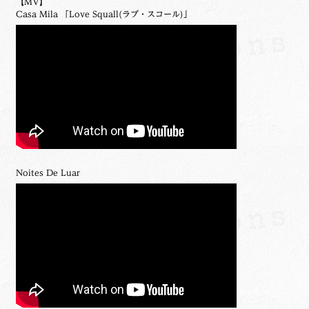
【MV】
Casa Mila 「Love Squall(ラブ・スコール)」
Noites De Luar