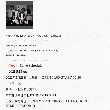
KYMN
(Vo)、
KYOHEI
(Dr)、KAZU(Gu)、YAMA(Ba)
・・・・・・・・・・・・・・・・・・・・
1stデモ音源 ~BOOTLEG 1~
<収録曲> 1. All About Benjamin’ 2. Holly Lolly
会場限定で発売開始
・・・・・・・・・・・・・・・・・・・・
【New】
【Live Schedule】
（2021.5.15 up）
2022年5月28日 (土曜日) OPEN 19:00/START 19:30
『大梁山泊』
会場：
下北沢ちょ美ひげ
東京都世田谷区北沢3-25-1MTビルB1
出演：
今村竜也
/
セヌマヨシヒロ
(
THE GOD LIKE CHORD
) /
KYMN
(
ORBITERA
)