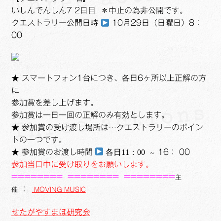
いしんでんしん7 2日目 ＊中止の為非公開です。
クエストラリー公開日時
10月29日（日曜日）8：
00
★ スマートフォン1台につき、各日6ヶ所以上正解の方
に
参加賞を差し上げます。
参加賞は一日一回の正解のみ有効とします。
★ 参加賞の受け渡し場所は…クエストラリーのポイン
トの一つです。
★ 参加賞のお渡し時間
各日11：00
16： 00
～
参加当日中に受け取りをお願いします。
========
========
========
主
：
催
MOVING MUSIC
せたがやすまほ研究会