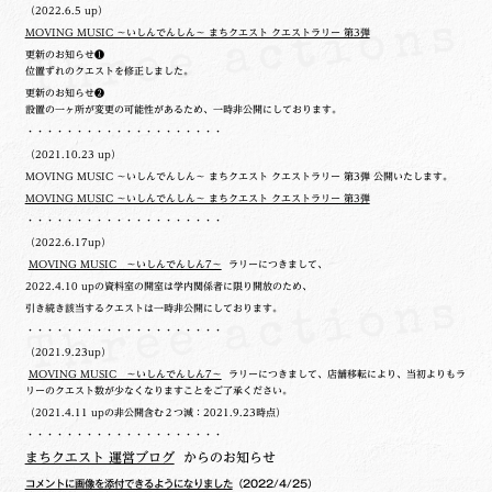
（2022.6.5 up）
MOVING MUSIC ～いしんでんしん～ まちクエスト クエストラリー 第3弾
更新のお知らせ❶
位置ずれのクエストを修正しました。
更新のお知らせ❷
設置の一ヶ所が変更の可能性があるため、一時非公開にしております。
・・・・・・・・・・・・・・・・・・・・
（2021.10.23 up）
MOVING MUSIC ～いしんでんしん～ まちクエスト クエストラリー 第3弾 公開いたします。
MOVING MUSIC ～いしんでんしん～ まちクエスト クエストラリー 第3弾
・・・・・・・・・・・・・・・・・・・・
（2022.6.17up）
MOVING MUSIC ～いしんでんしん7～
ラリーにつきまして、
2022.4.10 upの
資料室の開室は学内関係者に限り開放のため、
引き続き該当するクエストは一時非公開にしております。
・・・・・・・・・・・・・・・・・・・・
（2021.9.23up）
MOVING MUSIC ～いしんでんしん7～
ラリーにつきまして、店舗移転により、当初よりもラ
リーのクエスト数が少なくなりますことをご了承ください。
（2021.4.11 upの非公開含む２つ減：2021.9.23時点）
・・・・・・・・・・・・・・・・・・・・
まちクエスト 運営ブログ
からのお知らせ
コメントに画像を添付できるようになりました
（2022/4/25）