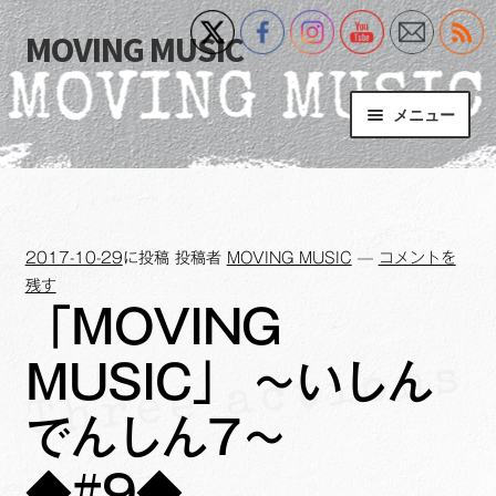
MOVING MUSIC
ナ
コ
ビ
ン
ゲ
テ
メニュー
ー
ン
シ
ツ
Home
ョ
へ
ン
ス
サ
Event
へ
キ
ブ
2017-10-29
に投稿
投稿者
MOVING MUSIC
—
コメントを
ス
ッ
メ
What’s New
残す
キ
プ
ニ
「MOVING
ッ
ュ
Blog
プ
ー
MUSIC」 ～いしん
を
サ
+MM Online Video Platform
展
ブ
でんしん7～
開
メ
サ
フォトギャラリー
ニ
◆#9◆
ブ