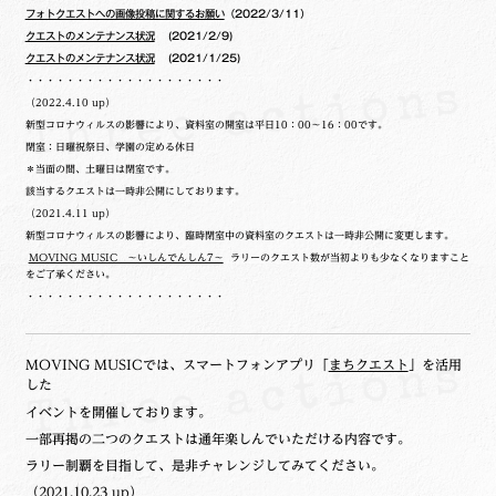
フォトクエストへの画像投稿に関するお願い
（2022/3/11）
クエストのメンテナンス状況
(2021/2/9)
クエストのメンテナンス状況
(2021/1/25)
・・・・・・・・・・・・・・・・・・・・
（2022.4.10 up）
新型コロナウィルスの影響により、資料室の開室は平日10：00～16：00です。
閉室：日曜祝祭日、学園の定める休日
＊当面の間、土曜日は閉室です。
該当するクエストは一時非公開にしております。
（2021.4.11 up）
新型コロナウィルスの影響により、臨時閉室中の資料室のクエストは一時非公開に変更します。
MOVING MUSIC ～いしんでんしん7～
ラリーのクエスト数が当初よりも少なくなりますこと
をご了承ください。
・・・・・・・・・・・・・・・・・・・・
MOVING MUSICでは、スマートフォンアプリ「
まちクエスト
」を活用
した
イベントを開催しております。
一部再掲の二つのクエストは通年楽しんでいただける内容です。
ラリー制覇を目指して、是非チャレンジしてみてください。
（2021.10.23 up）