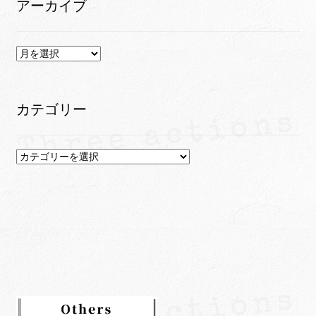
アーカイブ
ア
ー
カ
イ
カテゴリー
ブ
カ
テ
ゴ
リ
ー