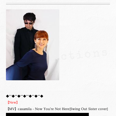
◆**◆**◆**◆**◆**◆**◆
【New】
【MV】casamila - Now You're Not Here[Swing Out Sister cover]