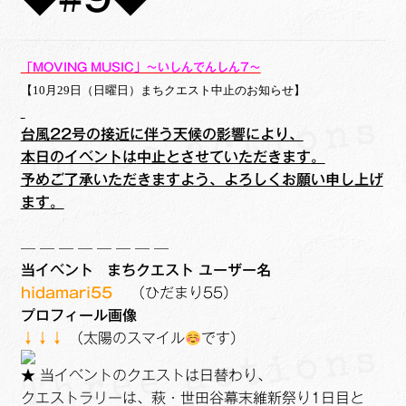
ュ
メ
サ
Links
ー
ニ
ブ
を
ュ
メ
サ
せたがや生涯現役ネットワーク
「MOVING MUSIC」～いしんでんしん7～
展
ー
ニ
ブ
【10月29日（日曜日）まちクエスト中止のお知らせ】
開
を
ュ
メ
サ
萩・魅力PR大使
展
ー
ニ
ブ
台風22号の接近に伴う天候の影響により、
開
を
ュ
メ
本日のイベントは
中止とさせていただきます
。
出演希望/お問い合わせフォーム
展
ー
ニ
予めご了承いただきますよう、よろしくお願い申し上げ
開
を
ュ
ます。
Contact
展
ー
開
を
— — — — — — — —
展
当イベント
まちクエスト ユーザー名
開
hidamari55
（ひだまり55）
プロフィール画像
↓↓↓
（太陽のスマイル
です）
★ 当イベントのクエストは日替わり、
クエストラリーは、萩・世田谷幕末維新祭り1日目と