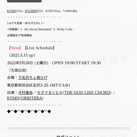
KYMN
(Vo)、
KYOHEI
(Dr)、KAZU(Gu)、YAMA(Ba)
・・・・・・・・・・・・・・・・・・・・
1stデモ音源 ~BOOTLEG 1~
<収録曲> 1. All About Benjamin’ 2. Holly Lolly
会場限定で発売開始
・・・・・・・・・・・・・・・・・・・・
【New】
【Live Schedule】
（2021.5.15 up）
2022年5月28日 (土曜日) OPEN 19:00/START 19:30
『大梁山泊』
会場：
下北沢ちょ美ひげ
東京都世田谷区北沢3-25-1MTビルB1
出演：
今村竜也
/
セヌマヨシヒロ
(
THE GOD LIKE CHORD
) /
KYMN
(
ORBITERA
)
・・・・・・・・・・・・・・・・・・・・
◆**◆**◆**◆**◆**◆**◆