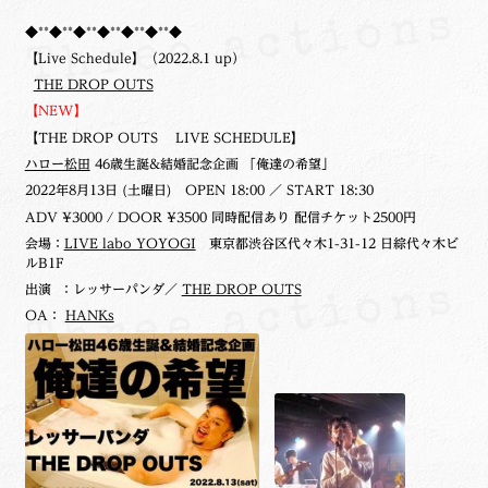
◆**◆**◆**◆**◆**◆**◆
【Live Schedule】（2022.8.1 up）
THE DROP OUTS
【NEW】
【THE DROP OUTS LIVE SCHEDULE】
ハロー松田
46歳生誕&結婚記念企画 「俺達の希望」
2022年8月13日 (土曜日)
OPEN 18:00 ／ START 18:30
ADV ¥3000 / DOOR ¥3500 同時配信あり 配信チケット2500円
会場：
LIVE labo YOYOGI
東京都渋谷区代々木1-31-12 日綜代々木ビ
ルB1F
出演 ：レッサーパンダ／
THE DROP OUTS
OA：
HANKs