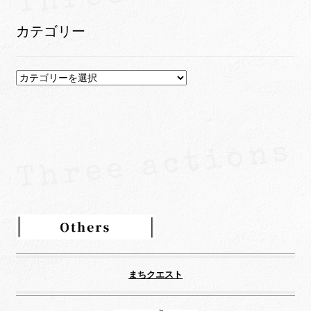
カ
イ
カテゴリー
ブ
カ
テ
ゴ
リ
ー
まちクエスト