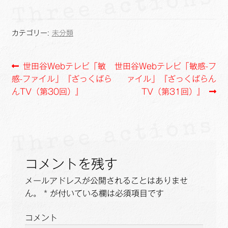
a
i
o
m
有
c
n
p
a
e
e
y
i
カテゴリー:
未分類
b
L
l
o
i
投
前
次
世田谷Webテレビ「敏
世田谷Webテレビ「敏感-フ
o
n
の
の
感-ファイル」『ざっくばら
ァイル」『ざっくばらん
k
k
稿
投
投
んTV（第30回）』
TV（第31回）』
ナ
稿:
稿:
ビ
ゲ
コメントを残す
ー
メールアドレスが公開されることはありませ
シ
ん。
*
が付いている欄は必須項目です
ョ
コメント
ン