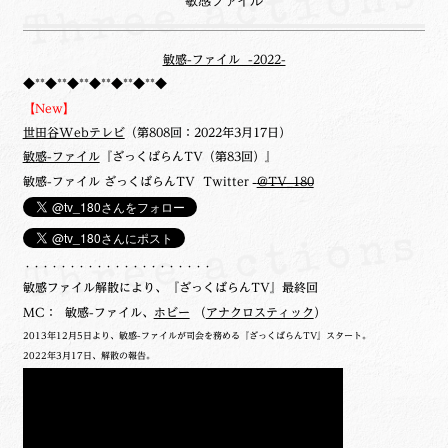
敏感ファイル
敏感-ファイル -2022-
◆**◆**◆**◆**◆**◆**◆
【New】
世田谷Webテレビ
（第808回：2022年3月17日）
敏感-ファイル
『ざっくばらんTV（第83回）』
敏感-ファイル ざっくばらんTV Twitter
@TV_180
・・・・・・・・・・・・・・・・・・・・・
敏感ファイル解散により、『ざっくばらんTV』最終回
MC： 敏感-ファイル、
ホビー
（
アナクロスティック
）
2013年12月5日より、敏感-ファイルが司会を務める『ざっくばらんTV』スタート。
2022年3月17日、解散の報告。