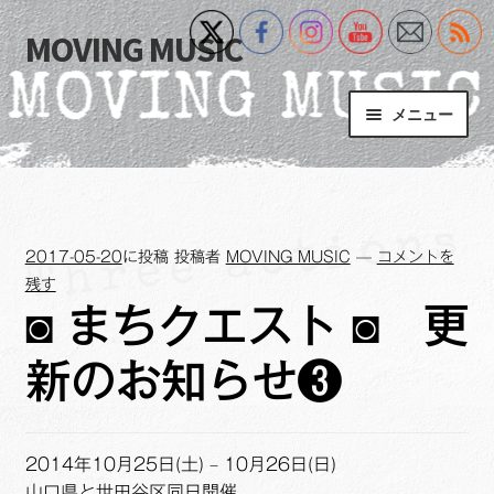
MOVING MUSIC
ナ
コ
ビ
ン
ゲ
テ
メニュー
ー
ン
シ
ツ
Home
ョ
へ
ン
ス
サ
Event
へ
キ
ブ
2017-05-20
に投稿
投稿者
MOVING MUSIC
—
コメントを
ス
ッ
メ
What’s New
残す
キ
プ
ニ
◙ まちクエスト ◙ 更
ッ
ュ
Blog
プ
ー
新のお知らせ❸
を
サ
+MM Online Video Platform
展
ブ
開
メ
サ
フォトギャラリー
2014年10月25日(土) – 10月26日(日)
ニ
ブ
山口県と世田谷区同日開催