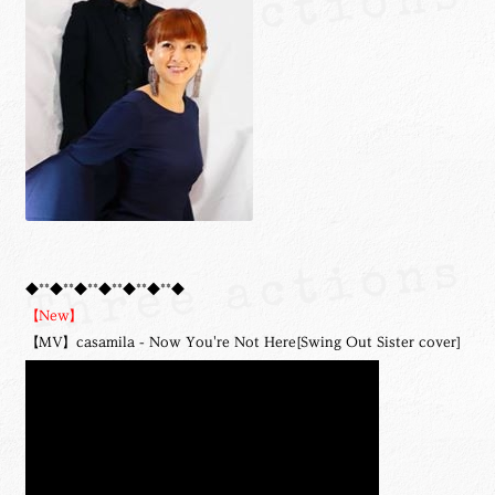
◆**◆**◆**◆**◆**◆**◆
【New】
【MV】casamila - Now You're Not Here[Swing Out Sister cover]