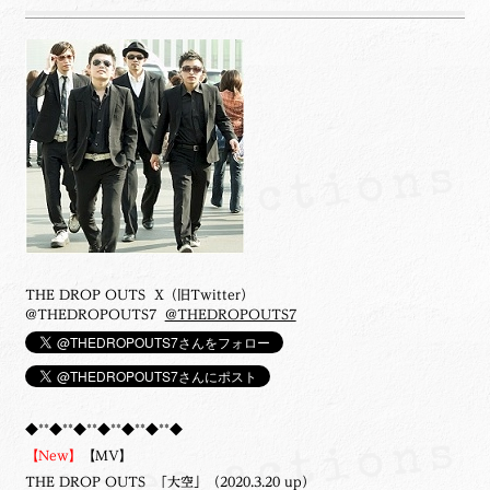
THE DROP OUTS X（旧Twitter）
@THEDROPOUTS7
@THEDROPOUTS7
◆**◆**◆**◆**◆**◆**◆
【New】
【MV】
THE DROP OUTS 「大空」（2020.3.20 up）