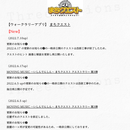
【ウォークラリーアプリ】
まちクエスト
【New】
（2022.7.10up）
更新のお知らせ❹
2022.6.17 の更新のお知らせ❷の一時非公開のクエストは改修工事が終了したため、
クエストのヒント 画像と解説を更新し再公開いたします。
（2022.6.17up）
MOVING MUSIC ～いしんでんしん～ まちクエスト クエストラリー 第3弾
更新のお知らせ❸
2022.6.5 upの更新のお知らせ❷の一時非公開のクエストは改修工事中のため、
後日再公開の予定です。
（2022.6.5 up）
MOVING MUSIC ～いしんでんしん～ まちクエスト クエストラリー 第3弾
更新のお知らせ❶
位置ずれのクエストを修正しました。
更新のお知らせ❷
設置の一ヶ所が変更の可能性があるため、一時非公開にしております。