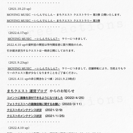
・・・・・・・・・・・・・・・・・・・・
（2021.10.23 up）
MOVING MUSIC ～いしんでんしん～ まちクエスト クエストラリー 第3弾 公開いたします。
MOVING MUSIC ～いしんでんしん～ まちクエスト クエストラリー 第3弾
・・・・・・・・・・・・・・・・・・・・
（2022.6.17up）
MOVING MUSIC ～いしんでんしん7～
ラリーにつきまして、
2022.4.10 upの
資料室の開室は学内関係者に限り開放のため、
引き続き該当するクエストは一時非公開にしております。
・・・・・・・・・・・・・・・・・・・・
（2021.9.23up）
MOVING MUSIC ～いしんでんしん7～
ラリーにつきまして、店舗移転により、当初よりもラ
リーのクエスト数が少なくなりますことをご了承ください。
（2021.4.11 upの非公開含む２つ減：2021.9.23時点）
・・・・・・・・・・・・・・・・・・・・
まちクエスト 運営ブログ
からのお知らせ
コメントに画像を添付できるようになりました
（2022/4/25）
フォトクエストへの画像投稿に関するお願い
（2022/3/11）
クエストのメンテナンス状況
(2021/2/9)
クエストのメンテナンス状況
(2021/1/25)
・・・・・・・・・・・・・・・・・・・・
（2022.4.10 up）