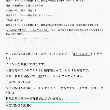
新型コロナウィルスの影響により、資料室の開室は平日10：00～16：00です。
閉室：日曜祝祭日、学園の定める休日
＊当面の間、土曜日は閉室です。
該当するクエストは一時非公開にしております。
（2021.4.11 up）
新型コロナウィルスの影響により、臨時閉室中の資料室のクエストは一時非公開に変更します。
MOVING MUSIC ～いしんでんしん7～
ラリーのクエスト数が当初よりも少なくなりますこと
をご了承ください。
・・・・・・・・・・・・・・・・・・・・
MOVING MUSICでは、スマートフォンアプリ「
まちクエスト
」を活用
した
イベントを開催しております。
一部再掲の二つのクエストは通年楽しんでいただける内容です。
ラリー制覇を目指して、是非チャレンジしてみてください。
（2021.10.23 up）
MOVING MUSIC ～いしんでんしん～ まちクエスト クエストラリー 第
3弾
は
新規公開のラリーで再掲ではございません。
MOVING MUSIC