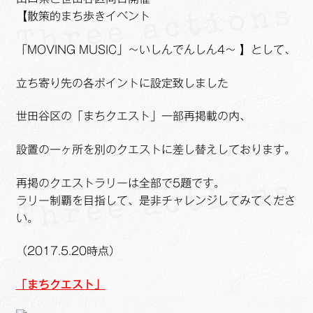
ュ
メ
サ
Links
【散策的まち歩きイベント
ー
ニ
ブ
を
ュ
メ
サ
「MOVING MUSIC」～いしんでんしん4～ 】として、
せたがや生涯現役ネットワーク
展
ー
ニ
ブ
開
を
ュ
メ
立ち寄り先の各ポイントに設定致しました
サ
萩・魅力PR大使
展
ー
ニ
ブ
開
を
世田谷区の「まちクエスト」一部再掲載の内、
ュ
メ
出演希望/お問い合わせフォーム
展
ー
ニ
設置の一ヶ所を別のクエストに差し替えしております。
開
を
ュ
Contact
展
ー
再掲のクエストラリーは全部で5題です。
開
を
ラリー制覇を目指して、是非チャレンジしてみてくださ
展
い。
開
（2017.5.20時点）
「まちクエスト」