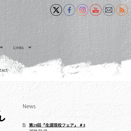
Links
tact
News
ん
第19回『生涯現役フェア』 ＃3
2026-02-01