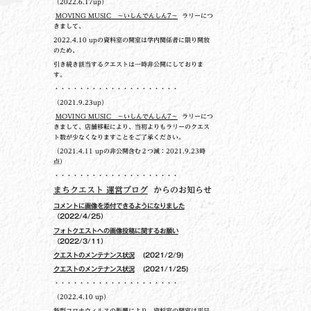
（2022.6.17up）
MOVING MUSIC ～いしんでんしん7～
ラリーにつ
きまして、
2022.4.10 upの
資料室の開室は学内関係者に限り開放
のため、
引き続き該当するクエストは一時非公開にしておりま
す。
・・・・・・・・・・・・・・・・・・・・
（2021.9.23up）
MOVING MUSIC ～いしんでんしん7～
ラリーにつ
きまして、店舗移転により、当初よりもラリーのクエス
ト数が少なくなりますことをご了承ください。
（2021.4.11 upの非公開含む２つ減：2021.9.23時
点）
・・・・・・・・・・・・・・・・・・・・
まちクエスト 運営ブログ
からのお知らせ
コメントに画像を添付できるようになりました
（2022/4/25）
フォトクエストへの画像投稿に関するお願い
（2022/3/11）
クエストのメンテナンス状況
(2021/2/9)
クエストのメンテナンス状況
(2021/1/25)
・・・・・・・・・・・・・・・・・・・・
（2022.4.10 up）
新型コロナウィルスの影響により、資料室の開室は平日