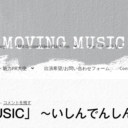
log
+MM Online Video Platform
フォトギャラリー
・魅力PR大使
出演希望/お問い合わせフォーム
Con
—
コメントを残す
USIC」 ～いしんでんし