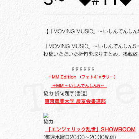
【「MOVING MUSIC」～いしんでんしん
「MOVING MUSIC」～いしんでんしん5
投稿いただいた折句を取りまとめ、掲載致
☟☟☟☟☟☟
+MM Edition （フォトギャラリー）
＋MM ～いしんでんしん5～
協力:折句題字(書道)
東京農業大学 農友会書道部
協力:
「エンジェリック乱世」SHOWROOM
(毎週水曜日20:00～20:30配信)