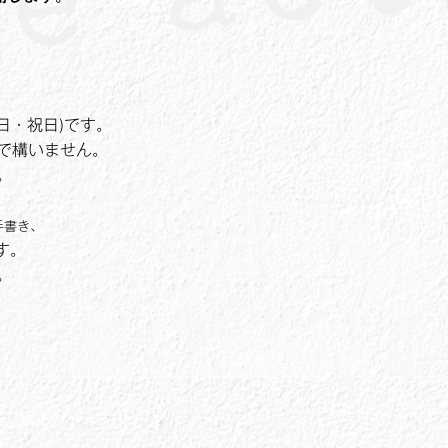
曜日・祝日)です。
で構いません。
。
手書き、
す。
。