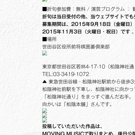
■折句参加費：無料 / 演芸プログラム ：
折句は当日受付の他、当ウェブサイトでも
募集期間は、2015年9月18日（金曜日
2015年11月3日（火曜日・祝日）です
■場所
世田谷区役所前将棋囲碁倶楽部
東京都世田谷区若林4-17-10（松陰神社
TEL:03-3419-1072
▲ 東急世田谷線・松陰神社駅前から徒歩3
松陰神社前駅を下車し、松陰神社に向かっ
「松陰神社通り」をまっすぐ進んだ右手。
向かいは「松陰本舗」さんです。
投稿していただいた作品は、
MOVING MUSICで取りまとめ、後日