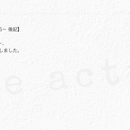
5～ 後記】
～、
しました。