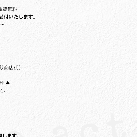
 観覧無料
受付いたします。
）～
。
通り商店街）
分 ▲
て、
公開します。