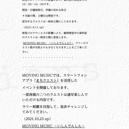
10：00～16：00です。
閉室：日曜祝祭日、学園の定める休日
＊当面の間、土曜日は閉室です。
該当するクエストは一時非公開にしております。
（2021.4.11 up）
新型コロナウィルスの影響により、臨時閉室中の資料室
のクエストは一時非公開に変更します。
MOVING MUSIC ～いしんでんしん7～
ラリーのク
エスト数が当初よりも少なくなりますことをご了承くだ
さい。
・・・・・・・・・・・・・・・・・・・・
MOVING MUSICでは、スマートフォン
アプリ「
まちクエスト
」を活用した
イベントを開催しております。
一部再掲の二つのクエストは通年楽しんで
いただける内容です。
ラリー制覇を目指して、是非チャレンジし
てみてください。
（2021.10.23 up）
MOVING MUSIC ～いしんでんしん～