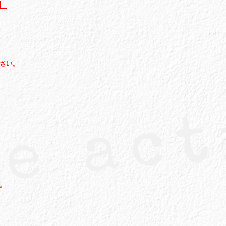
】
ださい。
。