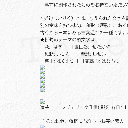
・事前に創作されたものをお持ちいただい
<折句（おりく）とは、与えられた文字を
別の意味を持つ俳句、和歌（短歌）、ある
古くから日本にある言葉遊びの一種です。
★折句のテーマの頭文字は、
「萩: はぎ 」「世田谷: せたがや 」
「維新: いしん 」「至誠: しせい 」
「幕末: ばくまつ 」「花燃ゆ: はなもゆ 」
演芸 ： エンジェリック乱世(漫談) 各日14 ： 
ものまね他、将棋にも詳しいお笑い芸人