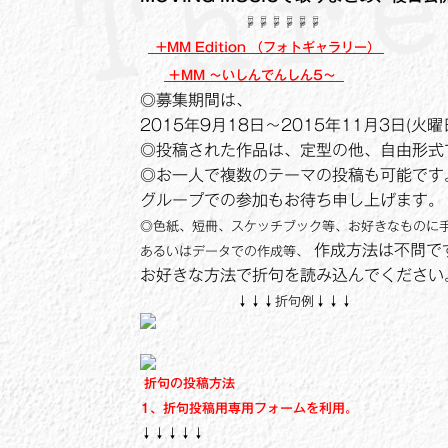
☟☟☟☟☟☟
+MM Edition （フォトギャラリー）
＋MM ～いしんでんしん5～
◎募集期間は、
2015年9月18日～2015年11月3日(火
◎投稿された作品は、定型の他、自由形式
◎お一人で複数のテーマの投稿も可能です
グループでの参加もお待ち申し上げます。
◎色紙、短冊、スケッチブック等、お好きなものに
作成方法は不問で
あるいはデータでの作成等、
お好きな方法で折句を読み込んでください
↓↓↓折句例↓↓↓
折句の投稿方法
1、折句投稿用専用フォームを利用。
↓↓↓↓↓