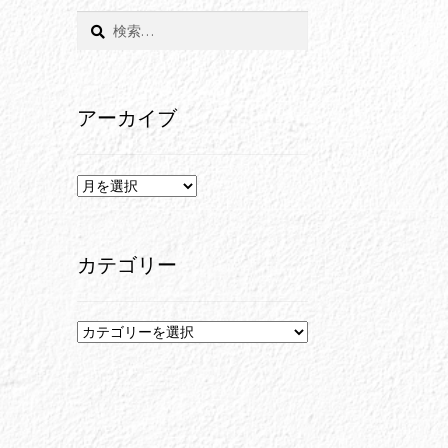
検
索:
アーカイブ
ア
ー
カ
イ
カテゴリー
ブ
カ
テ
ゴ
リ
ー