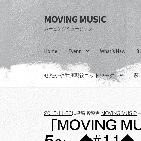
MOVING MUSIC
ナ
コ
ビ
ン
ムービングミュージック
ゲ
テ
ー
ン
シ
ツ
Home
Event
What’s New
B
ョ
へ
ン
ス
へ
キ
せたがや生涯現役ネットワーク
萩
ス
ッ
キ
プ
ッ
プ
2015-11-23
に投稿
投稿者
MOVING MUSIC
「MOVING M
5～ ◆#11◆