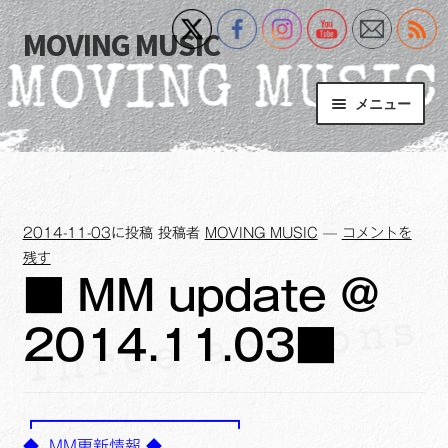
MOVING MUSIC
ナ
コ
ビ
ン
ゲ
テ
メニュー
ー
ン
シ
ツ
Home
ョ
へ
ン
ス
サ
Event
へ
キ
ブ
2014-11-03
に投稿
投稿者
MOVING MUSIC
—
コメントを
ス
ッ
メ
What’s New
残す
キ
プ
ニ
■ MM update ＠
ッ
ュ
Blog
プ
ー
2014.11.03■
を
サ
+MM Online Video Platform
展
ブ
開
メ
サ
フォトギャラリー
┏━━━━━━━━━━━━┓
ニ
ブ
◆ MM更新情報 ◆