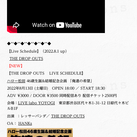
◆**◆**◆**◆**◆**◆**◆
【Live Schedule】（2022.8.1 up）
THE DROP OUTS
【NEW】
【THE DROP OUTS LIVE SCHEDULE】
ハロー松田
46歳生誕&結婚記念企画 「俺達の希望」
2022年8月13日 (土曜日)
OPEN 18:00 ／ START 18:30
ADV ¥3000 / DOOR ¥3500 同時配信あり 配信チケット2500円
会場：
LIVE labo YOYOGI
東京都渋谷区代々木1-31-12 日綜代々木ビ
ルB1F
出演 ：レッサーパンダ／
THE DROP OUTS
OA：
HANKs