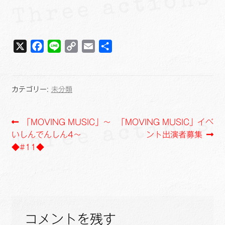
X
F
L
C
E
共
a
i
o
m
有
c
n
p
a
e
e
y
i
カテゴリー:
未分類
b
L
l
o
i
投
前
次
「MOVING MUSIC」～
「MOVING MUSIC」イベ
o
n
の
の
いしんでんしん4～
ント出演者募集
k
k
稿
投
投
◆#11◆
ナ
稿:
稿:
ビ
ゲ
コメントを残す
ー