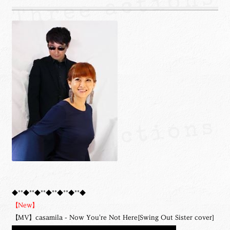
◆**◆**◆**◆**◆**◆**◆
【New】
【MV】casamila - Now You're Not Here[Swing Out Sister cover]