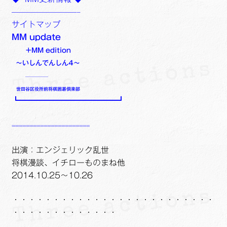
ュ
メ
サ
Links
————————–
ー
ニ
ブ
サイトマップ
を
ュ
メ
サ
せたがや生涯現役ネットワーク
MM update
展
ー
ニ
ブ
+MM edition
開
を
ュ
メ
サ
萩・魅力PR大使
～いしんでんしん4～
展
ー
ニ
ブ
—————
開
を
ュ
メ
出演希望/お問い合わせフォーム
世田谷区役所前将棋囲碁倶楽部
展
ー
ニ
┗━━━━━━━━━━━━┛
開
を
ュ
Contact
展
ー
======================
開
を
展
出演：エンジェリック乱世
開
将棋漫談、イチローものまね他
2014.10.25～10.26
・・・・・・・・・・・・・・・・・・・・・・・・・
・・・・・・・・・・・・・