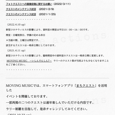
フォトクエストへの画像投稿に関するお願い
（2022/3/11）
クエストのメンテナンス状況
(2021/2/9)
クエストのメンテナンス状況
(2021/1/25)
・・・・・・・・・・・・・・・・・・・・
（2022.4.10 up）
新型コロナウィルスの影響により、資料室の開室は平日10：00～16：00です。
閉室：日曜祝祭日、学園の定める休日
＊当面の間、土曜日は閉室です。
該当するクエストは一時非公開にしております。
（2021.4.11 up）
新型コロナウィルスの影響により、臨時閉室中の資料室のクエストは一時非公開に変更します。
MOVING MUSIC ～いしんでんしん7～
ラリーのクエスト数が当初よりも少なくなりますこと
をご了承ください。
・・・・・・・・・・・・・・・・・・・・
MOVING MUSICでは、スマートフォンアプリ「
まちクエスト
」を活用
した
イベントを開催しております。
一部再掲の二つのクエストは通年楽しんでいただける内容です。
ラリー制覇を目指して、是非チャレンジしてみてください。