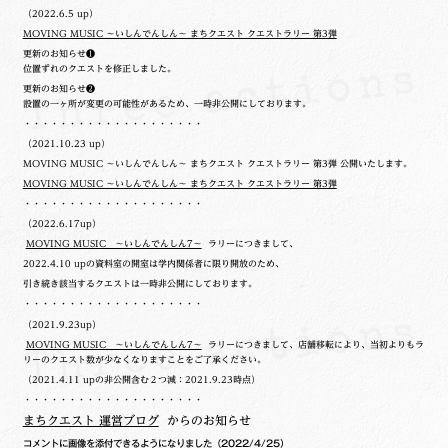
（2022.6.5 up）
MOVING MUSIC ～いしんでんしん～ まちクエスト クエストラリー 第3弾
更新のお知らせ❶
位置ずれのクエストを修正しました。
更新のお知らせ❷
設置の一ヶ所が変更の可能性があるため、一時非公開にしております。
・・・・・・・・・・・・・・・・・・・・
（2021.10.23 up）
MOVING MUSIC ～いしんでんしん～ まちクエスト クエストラリー 第3弾 公開いたします。
MOVING MUSIC ～いしんでんしん～ まちクエスト クエストラリー 第3弾
・・・・・・・・・・・・・・・・・・・・
（2022.6.17up）
MOVING MUSIC ～いしんでんしん7～
ラリーにつきまして、
2022.4.10 upの
資料室の開室は学内関係者に限り開放のため、
引き続き該当するクエストは一時非公開にしております。
・・・・・・・・・・・・・・・・・・・・
（2021.9.23up）
MOVING MUSIC ～いしんでんしん7～
ラリーにつきまして、店舗移転により、当初よりもラ
リーのクエスト数が少なくなりますことをご了承ください。
（2021.4.11 upの非公開含む２つ減：2021.9.23時点）
・・・・・・・・・・・・・・・・・・・・
まちクエスト 運営ブログ
からのお知らせ
コメントに画像を添付できるようになりました
（2022/4/25）