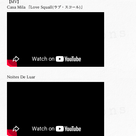
【MV】
Casa Mila 「Love Squall(ラブ・スコール)」
Noites De Luar