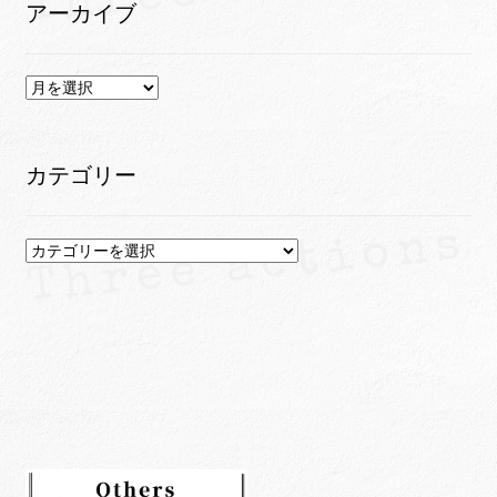
アーカイブ
ア
ー
カ
イ
カテゴリー
ブ
カ
テ
ゴ
リ
ー