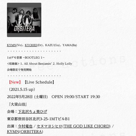
KYMN
(Vo)、
KYOHEI
(Dr)、KAZU(Gu)、YAMA(Ba)
・・・・・・・・・・・・・・・・・・・・
1stデモ音源 ~BOOTLEG 1~
<収録曲> 1. All About Benjamin’ 2. Holly Lolly
会場限定で発売開始
・・・・・・・・・・・・・・・・・・・・
【New】
【Live Schedule】
（2021.5.15 up）
2022年5月28日 (土曜日) OPEN 19:00/START 19:30
『大梁山泊』
会場：
下北沢ちょ美ひげ
東京都世田谷区北沢3-25-1MTビルB1
出演：
今村竜也
/
セヌマヨシヒロ
(
THE GOD LIKE CHORD
) /
KYMN
(
ORBITERA
)