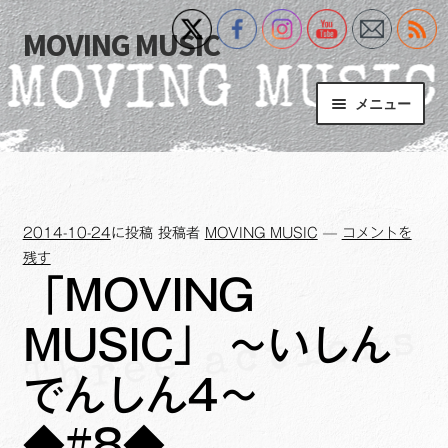
MOVING MUSIC
ナ
コ
ビ
ン
ゲ
テ
メニュー
ー
ン
シ
ツ
Home
ョ
へ
ン
ス
サ
Event
へ
キ
ブ
2014-10-24
に投稿
投稿者
MOVING MUSIC
—
コメントを
ス
ッ
メ
What’s New
残す
キ
プ
ニ
「MOVING
ッ
ュ
Blog
プ
ー
MUSIC」 ～いしん
を
サ
+MM Online Video Platform
展
ブ
でんしん4～
開
メ
サ
フォトギャラリー
ニ
◆#8◆
ブ