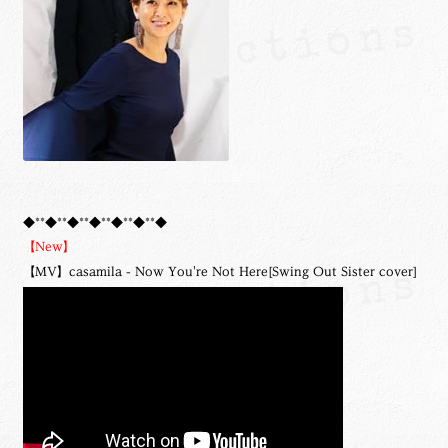
◆**◆**◆**◆**◆**◆**◆
【New】
【MV】casamila - Now You're Not Here[Swing Out Sister cover]