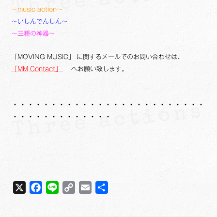
～music action～
～いしんでんしん～
～三種の神器～
「MOVING MUSIC」 に関するメールでのお問い合わせは、
「MM Contact」
へお願い致します。
・・・・・・・・・・・・・・・・・・・・・・・・・
・・・・・・・・・・・・・
X
F
L
C
E
共
a
i
o
m
有
c
n
p
a