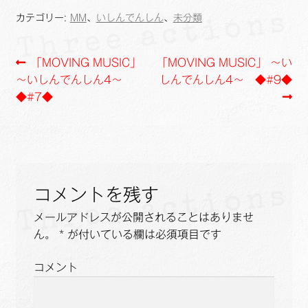
e
e
y
i
カテゴリー:
MM
、
いしんでんしん
、
未分類
b
L
l
o
i
投
前
次
「MOVING MUSIC」
「MOVING MUSIC」 ～い
o
n
の
の
～いしんでんしん4～
しんでんしん4～ ◆#9◆
k
k
稿
投
投
◆#7◆
ナ
稿:
稿:
ビ
ゲ
コメントを残す
ー
メールアドレスが公開されることはありませ
シ
ん。
*
が付いている欄は必須項目です
ョ
コメント
ン