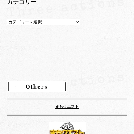
カテゴリー
ブ
カ
テ
ゴ
リ
ー
まちクエスト