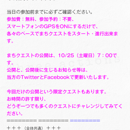
当日の参加前までに必ずご確認ください。
参加費：無料、参加予約：不要、
スマートフォンのGPSをONにするだけで、
各々のペースでまちクエストをスタート・進行出来ま
す。
まちクエストの公開は、10/25（土曜日）7：00で
す。
公開と、公開後に生じるお知らせ等は、
当方のTwitterとFacebookで更新いたします。
今回だけの公開という限定クエストもあります。
お時間の許す限り、
どうぞ一つでも多くのクエストにチャレンジしてみてく
ださい。
======== ========
========
+ + +
+ + +
（全体共通
）