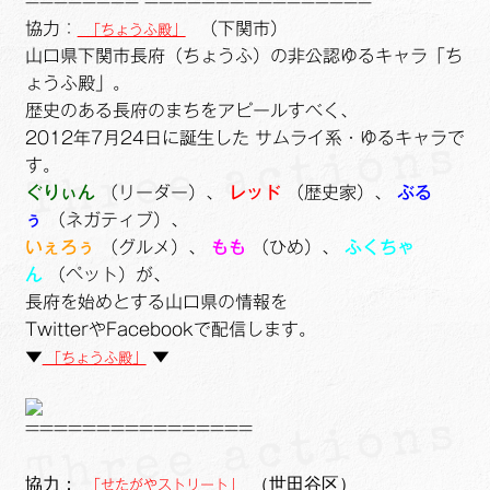
======== ================
協力：
（下関市）
「ちょうふ殿」
山口県下関市長府（ちょうふ）の非公認ゆるキャラ「ち
ょうふ殿」。
歴史のある長府のまちをアピールすべく、
2012年7月24日に誕生した
サムライ系・ゆるキャラで
す。
ぐりぃん
（リーダー）、
レッド
（歴史家）、
ぶる
ぅ
（ネガティブ）、
いぇろぅ
（グルメ）、
もも
（ひめ）、
ふくちゃ
ん
（ペット）が、
長府を始めとする山口県の情報を
TwitterやFacebookで配信します。
▼
▼
「ちょうふ殿」
================
協力：
（世田谷区）
「せたがやストリート」