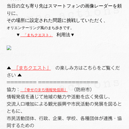
当日の立ち寄り先はスマートフォンの画像レーダーを頼
りに、
その場所に設定された問題に挑戦していただく、
オリエンテーリング風のまち歩きです。
▼
利用法▼
「まちクエスト」
▲
「まちクエスト」
の楽しみ方はこちらをご覧くだ
さい ▲
======== ================
協力：
（防府市）
「幸せのまち情報発信局」
情報発信を通じて地域の魅力や活動を広く発信し、
交流人口増加による観光振興や市民活動の発展を図ると
ともに、
市民活動団体、行政、企業、学校、各種団体が連携・協
同するための