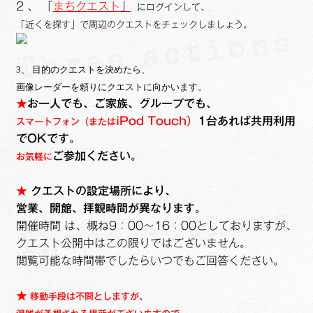
2
、
「
まちクエスト
」
にログインして、
「近くを探す」で周辺のクエストをチェックしましょう。
3、
目的のクエストを決めたら、
画像レーダーを頼りにクエストに向かいます。
★
お一人でも、ご家族、グループでも、
i
Pod Touch）
1台あれば共用利用
スマートフォン（または
でOKです。
ご参加ください。
お気軽に
★
クエストの設定場所により、
営業、開館、拝観時間が異なります。
開催時間 は、概ね9：00～16：00としておりますが、
クエスト公開中はこの限りではございません。
閲覧可能な時間帯でしたらいつでもご回答ください。
★
移動手段は不問としますが、