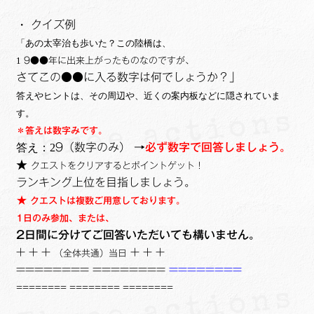
・
クイズ例
「あの太宰治も歩いた？この陸橋は、
1
9●●年に出来上がったものなのですが、
さてこの●●に入る数字は何でしょうか？」
答えやヒントは、その周辺や、近くの案内板などに隠されていま
す。
＊答えは数字みです。
答え：2
9（数字のみ） →
必ず数字で回答しましょう。
★
クエストをクリアするとポイントゲット！
ランキング上位を目指しましょう。
★
クエストは複数ご用意しております。
1日のみ参加、または、
2日間に分けてご回答いただいても構いません。
+ + +
+ + +
（全体共通）当日
======== ========
========
======== ========
========