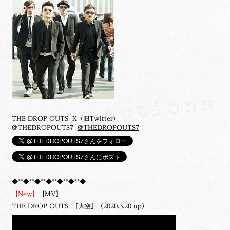
THE DROP OUTS X（旧Twitter）
@THEDROPOUTS7
@THEDROPOUTS7
◆**◆**◆**◆**◆**◆**◆
【New】
【MV】
THE DROP OUTS 「大空」（2020.3.20 up）