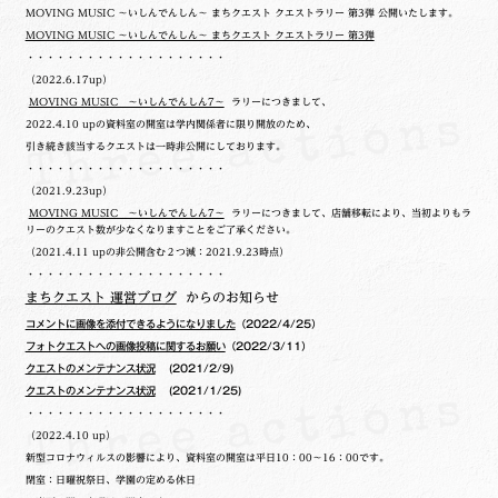
MOVING MUSIC ～いしんでんしん～ まちクエスト クエストラリー 第3弾 公開いたします。
MOVING MUSIC ～いしんでんしん～ まちクエスト クエストラリー 第3弾
・・・・・・・・・・・・・・・・・・・・
（2022.6.17up）
MOVING MUSIC ～いしんでんしん7～
ラリーにつきまして、
2022.4.10 upの
資料室の開室は学内関係者に限り開放のため、
引き続き該当するクエストは一時非公開にしております。
・・・・・・・・・・・・・・・・・・・・
（2021.9.23up）
MOVING MUSIC ～いしんでんしん7～
ラリーにつきまして、店舗移転により、当初よりもラ
リーのクエスト数が少なくなりますことをご了承ください。
（2021.4.11 upの非公開含む２つ減：2021.9.23時点）
・・・・・・・・・・・・・・・・・・・・
まちクエスト 運営ブログ
からのお知らせ
コメントに画像を添付できるようになりました
（2022/4/25）
フォトクエストへの画像投稿に関するお願い
（2022/3/11）
クエストのメンテナンス状況
(2021/2/9)
クエストのメンテナンス状況
(2021/1/25)
・・・・・・・・・・・・・・・・・・・・
（2022.4.10 up）
新型コロナウィルスの影響により、資料室の開室は平日10：00～16：00です。
閉室：日曜祝祭日、学園の定める休日