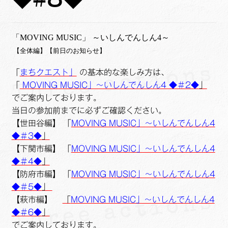
ュ
メ
サ
Links
ー
ニ
ブ
を
ュ
メ
サ
せたがや生涯現役ネットワーク
「MOVING MUSIC」 ～いしんでんしん4～
展
ー
ニ
ブ
【全体編】【前日のお知らせ】
開
を
ュ
メ
サ
萩・魅力PR大使
展
ー
「
まちクエスト」
の基本的な楽しみ方は、
ニ
ブ
開
を
「
MOVING MUSIC」～いしんでんしん4 ◆＃2◆
」
ュ
メ
出演希望/お問い合わせフォーム
展
でご案内しております。
ー
ニ
開
当日の参加前までに必ずご確認ください。
を
ュ
Contact
【世田谷編】 「
MOVING MUSIC」～いしんでんしん4
展
ー
◆＃3◆
」
開
を
【下関市編】 「
MOVING MUSIC」～いしんでんしん4
展
◆＃4◆
」
開
【防府市編】 「
MOVING MUSIC」～いしんでんしん4
◆＃5◆
」
【萩市編】
「
MOVING MUSIC」～いしんでんしん4
◆＃6◆
」
でご案内しております。