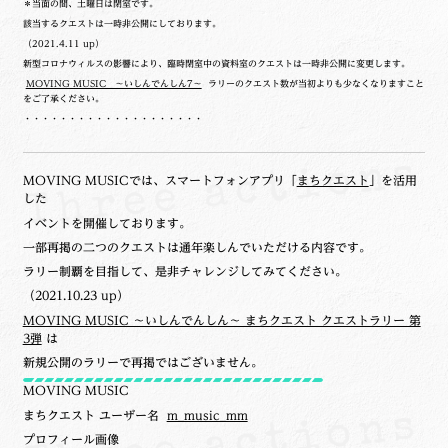
＊当面の間、土曜日は閉室です。
該当するクエストは一時非公開にしております。
（2021.4.11 up）
新型コロナウィルスの影響により、臨時閉室中の資料室のクエストは一時非公開に変更します。
MOVING MUSIC ～いしんでんしん7～
ラリーのクエスト数が当初よりも少なくなりますこと
をご了承ください。
・・・・・・・・・・・・・・・・・・・・
MOVING MUSICでは、スマートフォンアプリ「
まちクエスト
」を活用
した
イベントを開催しております。
一部再掲の二つのクエストは通年楽しんでいただける内容です。
ラリー制覇を目指して、是非チャレンジしてみてください。
（2021.10.23 up）
MOVING MUSIC ～いしんでんしん～ まちクエスト クエストラリー 第
3弾
は
新規公開のラリーで再掲ではございません。
MOVING MUSIC
まちクエスト ユーザー名
m_music_mm
プロフィール画像