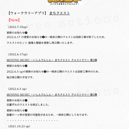
【ウォークラリーアプリ】
まちクエスト
【New】
（2022.7.10up）
更新のお知らせ❹
2022.6.17 の更新のお知らせ❷の一時非公開のクエストは改修工事が終了したため、
クエストのヒント 画像と解説を更新し再公開いたします。
（2022.6.17up）
MOVING MUSIC ～いしんでんしん～ まちクエスト クエストラリー 第3弾
更新のお知らせ❸
2022.6.5 upの更新のお知らせ❷の一時非公開のクエストは改修工事中のため、
後日再公開の予定です。
（2022.6.5 up）
MOVING MUSIC ～いしんでんしん～ まちクエスト クエストラリー 第3弾
更新のお知らせ❶
位置ずれのクエストを修正しました。
更新のお知らせ❷
設置の一ヶ所が変更の可能性があるため、一時非公開にしております。
・・・・・・・・・・・・・・・・・・・・
（2021.10.23 up）