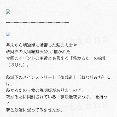
ュ
メ
サ
Links
ー
ニ
ブ
を
ュ
メ
サ
せたがや生涯現役ネットワーク
展
ー
━─━─━─━─━─━─━─━
ニ
ブ
開
を
ュ
メ
サ
萩・魅力PR大使
展
ー
ニ
ブ
開
を
ュ
メ
幕末から明治期に活躍した萩の志士や
出演希望/お問い合わせフォーム
展
ー
ニ
政財界の人物総勢50名が描かれた
開
を
ュ
今回のイベントの主役とも言える「萩かるた」の絵札
Contact
展
ー
（取り札）。
開
を
展
萩城下のメインストリート「御成道」（おなりみち）に
開
は、
萩かるたの人物の説明板がありますので、
萩かるたに同封されている「夢浪漫萩まっぷ」 を持っ
て
夢と浪漫に浸ってみませんか。