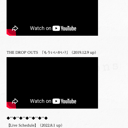
THE DROP OUTS 「もういいかい?」（2019.12.9 up）
◆**◆**◆**◆**◆**◆**◆
【Live Schedule】（2022.8.1 up）