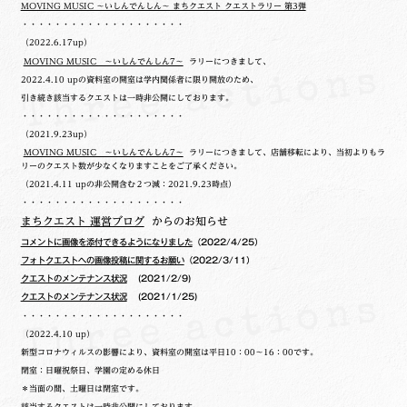
MOVING MUSIC ～いしんでんしん～ まちクエスト クエストラリー 第3弾
・・・・・・・・・・・・・・・・・・・・
（2022.6.17up）
MOVING MUSIC ～いしんでんしん7～
ラリーにつきまして、
2022.4.10 upの
資料室の開室は学内関係者に限り開放のため、
引き続き該当するクエストは一時非公開にしております。
・・・・・・・・・・・・・・・・・・・・
（2021.9.23up）
MOVING MUSIC ～いしんでんしん7～
ラリーにつきまして、店舗移転により、当初よりもラ
リーのクエスト数が少なくなりますことをご了承ください。
（2021.4.11 upの非公開含む２つ減：2021.9.23時点）
・・・・・・・・・・・・・・・・・・・・
まちクエスト 運営ブログ
からのお知らせ
コメントに画像を添付できるようになりました
（2022/4/25）
フォトクエストへの画像投稿に関するお願い
（2022/3/11）
クエストのメンテナンス状況
(2021/2/9)
クエストのメンテナンス状況
(2021/1/25)
・・・・・・・・・・・・・・・・・・・・
（2022.4.10 up）
新型コロナウィルスの影響により、資料室の開室は平日10：00～16：00です。
閉室：日曜祝祭日、学園の定める休日
＊当面の間、土曜日は閉室です。
該当するクエストは一時非公開にしております。