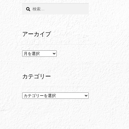
検
索:
アーカイブ
ア
ー
カ
イ
カテゴリー
ブ
カ
テ
ゴ
リ
ー