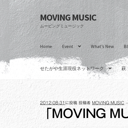
MOVING MUSIC
ナ
コ
ビ
ン
ムービングミュージック
ゲ
テ
ー
ン
シ
ツ
Home
Event
What’s New
B
ョ
へ
ン
ス
へ
キ
せたがや生涯現役ネットワーク
萩
ス
ッ
キ
プ
ッ
プ
2012-08-31
に投稿
投稿者
MOVING MUSIC
「MOVING MU