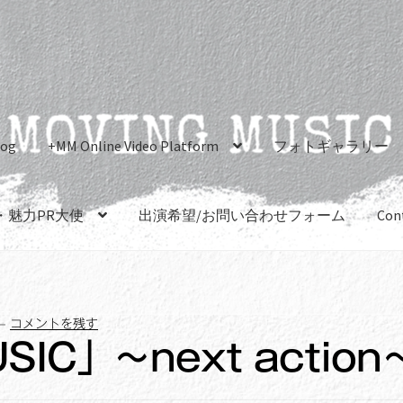
log
+MM Online Video Platform
フォトギャラリー
・魅力PR大使
出演希望/お問い合わせフォーム
Con
—
コメントを残す
SIC」〜next action