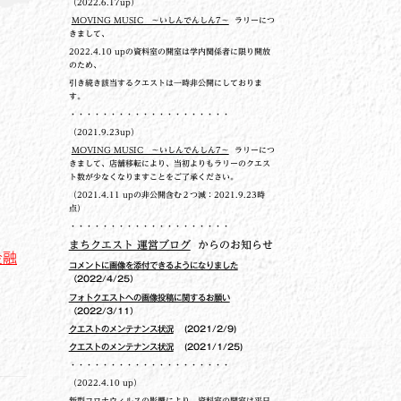
（2022.6.17up）
MOVING MUSIC ～いしんでんしん7～
ラリーにつ
きまして、
2022.4.10 upの
資料室の開室は学内関係者に限り開放
のため、
引き続き該当するクエストは一時非公開にしておりま
す。
・・・・・・・・・・・・・・・・・・・・
（2021.9.23up）
MOVING MUSIC ～いしんでんしん7～
ラリーにつ
きまして、店舗移転により、当初よりもラリーのクエス
ト数が少なくなりますことをご了承ください。
（2021.4.11 upの非公開含む２つ減：2021.9.23時
点）
・・・・・・・・・・・・・・・・・・・・
まちクエスト 運営ブログ
からのお知らせ
金融
コメントに画像を添付できるようになりました
（2022/4/25）
フォトクエストへの画像投稿に関するお願い
（2022/3/11）
クエストのメンテナンス状況
(2021/2/9)
クエストのメンテナンス状況
(2021/1/25)
・・・・・・・・・・・・・・・・・・・・
（2022.4.10 up）
新型コロナウィルスの影響により、資料室の開室は平日