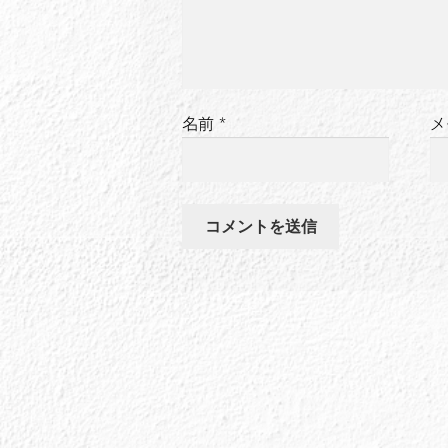
名前
*
メ