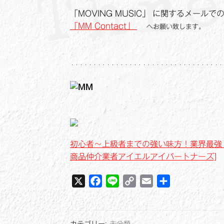
「MOVING MUSIC」 に関するメール
「MM Contact」
へお願い致します。
・・・・・・・・・・・・・・・・・・・・・・・・・・・・・・・・・・
初心者～上級者までの強い味方！業界最強トレ
商品仲介業者アイエルアイパートナーズ]
X
F
L
C
E
共
a
i
o
m
有
c
n
p
a
e
e
y
i