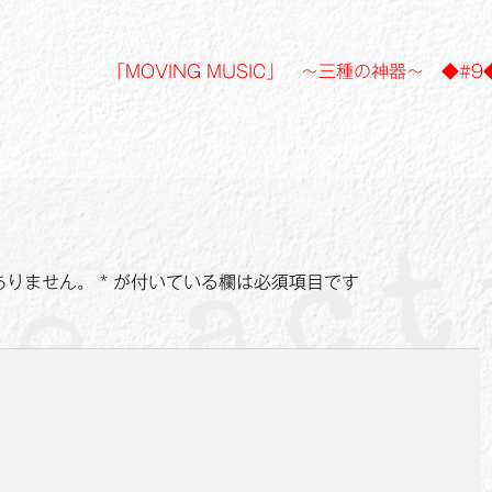
次
「MOVING MUSIC」 ～三種の神器～ ◆#9
の
投
稿:
ありません。
*
が付いている欄は必須項目です