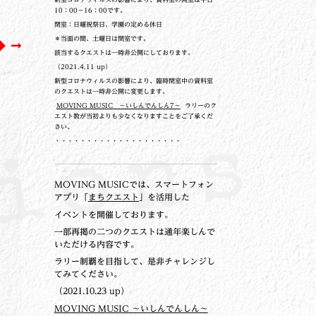
10：00～16：00です。
閉室：日曜祝祭日、学園の定める休日
＊当面の間、土曜日は閉室です。
◆
該当するクエストは一時非公開にしております。
（2021.4.11 up）
新型コロナウィルスの影響により、臨時閉室中の資料室
のクエストは一時非公開に変更します。
MOVING MUSIC ～いしんでんしん7～
ラリーのク
エスト数が当初よりも少なくなりますことをご了承くだ
さい。
・・・・・・・・・・・・・・・・・・・・
MOVING MUSICでは、スマートフォン
アプリ「
まちクエスト
」を活用した
イベントを開催しております。
一部再掲の二つのクエストは通年楽しんで
いただける内容です。
ラリー制覇を目指して、是非チャレンジし
てみてください。
（2021.10.23 up）
MOVING MUSIC ～いしんでんしん～