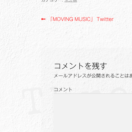
カテゴリー:
未分類
b
L
l
o
i
投
前
「MOVING MUSIC」 Twitter
o
n
の
k
k
稿
投
ナ
稿:
ビ
ゲ
コメントを残す
ー
メールアドレスが公開されることは
シ
コメント
ョ
ン