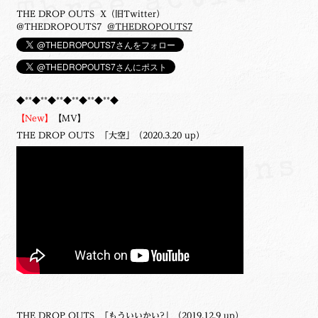
THE DROP OUTS X（旧Twitter）
@THEDROPOUTS7
@THEDROPOUTS7
◆**◆**◆**◆**◆**◆**◆
【New】
【MV】
THE DROP OUTS 「大空」（2020.3.20 up）
THE DROP OUTS 「もういいかい?」（2019.12.9 up）