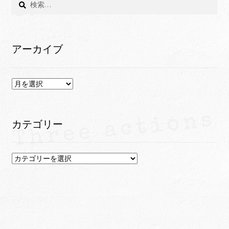
索:
アーカイブ
ア
ー
カ
イ
カテゴリー
ブ
カ
テ
ゴ
リ
ー