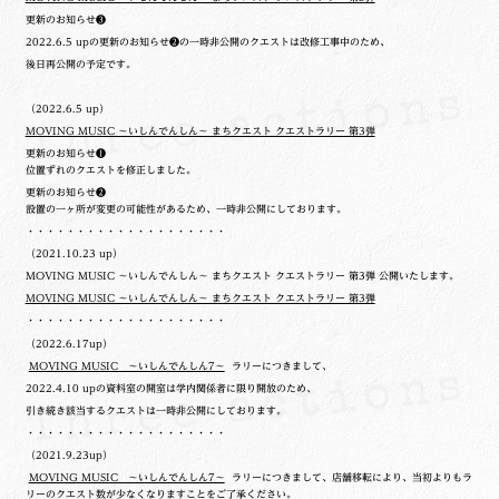
更新のお知らせ❸
2022.6.5 upの更新のお知らせ❷の一時非公開のクエストは改修工事中のため、
後日再公開の予定です。
（2022.6.5 up）
MOVING MUSIC ～いしんでんしん～ まちクエスト クエストラリー 第3弾
更新のお知らせ❶
位置ずれのクエストを修正しました。
更新のお知らせ❷
設置の一ヶ所が変更の可能性があるため、一時非公開にしております。
・・・・・・・・・・・・・・・・・・・・
（2021.10.23 up）
MOVING MUSIC ～いしんでんしん～ まちクエスト クエストラリー 第3弾 公開いたします。
MOVING MUSIC ～いしんでんしん～ まちクエスト クエストラリー 第3弾
・・・・・・・・・・・・・・・・・・・・
（2022.6.17up）
MOVING MUSIC ～いしんでんしん7～
ラリーにつきまして、
2022.4.10 upの
資料室の開室は学内関係者に限り開放のため、
引き続き該当するクエストは一時非公開にしております。
・・・・・・・・・・・・・・・・・・・・
（2021.9.23up）
MOVING MUSIC ～いしんでんしん7～
ラリーにつきまして、店舗移転により、当初よりもラ
リーのクエスト数が少なくなりますことをご了承ください。