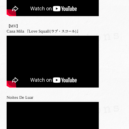
【MV】
Casa Mila 「Love Squall(ラブ・スコール)」
Noites De Luar