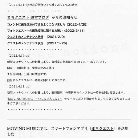
（2021.4.11 upの非公開含む２つ減：2021.9.23時点）
・・・・・・・・・・・・・・・・・・・・
まちクエスト 運営ブログ
からのお知らせ
コメントに画像を添付できるようになりました
（2022/4/25）
フォトクエストへの画像投稿に関するお願い
（2022/3/11）
クエストのメンテナンス状況
(2021/2/9)
クエストのメンテナンス状況
(2021/1/25)
・・・・・・・・・・・・・・・・・・・・
（2022.4.10 up）
新型コロナウィルスの影響により、資料室の開室は平日10：00～16：00です。
閉室：日曜祝祭日、学園の定める休日
＊当面の間、土曜日は閉室です。
該当するクエストは一時非公開にしております。
（2021.4.11 up）
新型コロナウィルスの影響により、臨時閉室中の資料室のクエストは一時非公開に変更します。
MOVING MUSIC ～いしんでんしん7～
ラリーのクエスト数が当初よりも少なくなりますこと
をご了承ください。
・・・・・・・・・・・・・・・・・・・・
MOVING MUSICでは、スマートフォンアプリ「
まちクエスト
」を活用
した