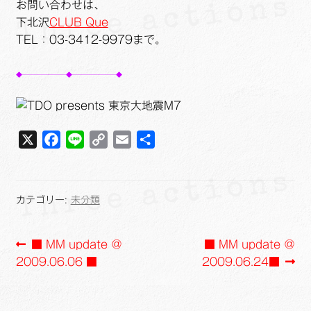
お問い合わせは、
下北沢
CLUB Que
TEL：03-3412-9979まで。
◆―――――――◆―――――――◆
X
F
L
C
E
共
a
i
o
m
有
c
n
p
a
e
e
y
i
カテゴリー:
未分類
b
L
l
o
i
投
前
次
■ MM update ＠
■ MM update ＠
o
n
の
の
2009.06.06 ■
2009.06.24■
k
k
稿
投
投
ナ
稿:
稿: