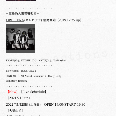
・・・・・・・・・・・・・・・・・・・・
~実験的大衆音響楽団~
ORBITERA
(オルビテラ) 活動開始（2019.12.25 up）
KYMN
(Vo)、
KYOHEI
(Dr)、KAZU(Gu)、YAMA(Ba)
・・・・・・・・・・・・・・・・・・・・
1stデモ音源 ~BOOTLEG 1~
<収録曲> 1. All About Benjamin’ 2. Holly Lolly
会場限定で発売開始
・・・・・・・・・・・・・・・・・・・・
【New】
【Live Schedule】
（2021.5.15 up）
2022年5月28日 (土曜日) OPEN 19:00/START 19:30
『大梁山泊』