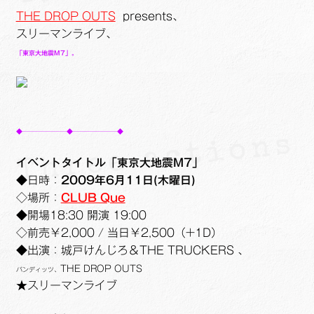
ュ
メ
サ
Links
THE DROP OUTS
presents、
ー
ニ
ブ
スリーマンライブ、
を
ュ
メ
サ
せたがや生涯現役ネットワーク
「東京大地震M7」。
展
ー
ニ
ブ
開
を
ュ
メ
サ
萩・魅力PR大使
展
ー
ニ
ブ
開
を
ュ
メ
出演希望/お問い合わせフォーム
展
◆―――――――◆―――――――◆
ー
ニ
開
を
ュ
Contact
イベントタイトル「東京大地震M7」
展
ー
◆
日時：
2009年6月11日(木曜日)
開
を
◇場所：
CLUB Que
展
◆開場18:30 開演 19:00
開
◇前売￥2,000 / 当日￥2,500（+1D）
◆出演：城戸けんじろ＆THE TRUCKERS 、
THE DROP OUTS
バンディッツ、
★スリーマンライブ