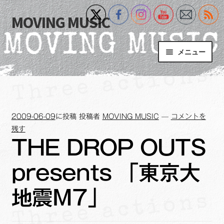
MOVING MUSIC
ナ
コ
ビ
ン
ゲ
テ
メニュー
ー
ン
シ
ツ
Home
ョ
へ
ン
ス
サ
Event
へ
キ
ブ
2009-06-09
に投稿
投稿者
MOVING MUSIC
—
コメントを
ス
ッ
メ
What’s New
残す
キ
プ
ニ
THE DROP OUTS
ッ
ュ
Blog
プ
ー
presents 「東京大
を
サ
+MM Online Video Platform
展
ブ
地震M7」
開
メ
サ
フォトギャラリー
ニ
ブ