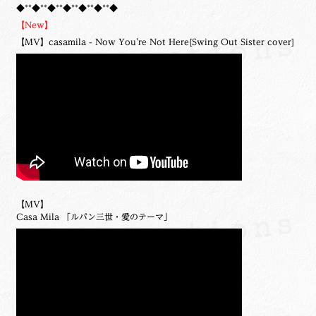
◆**◆**◆**◆**◆**◆**◆
【New】
【MV】casamila - Now You're Not Here[Swing Out Sister cover]
【MV】
Casa Mila 「ルパン三世・愛のテーマ」