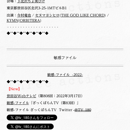
会場：
下北沢ちょ美ひげ
東京都世田谷区北沢3-25-1MTビルB1
出演：
今村竜也
/
セヌマヨシヒロ
(
THE GOD LIKE CHORD
) /
KYMN
(
ORBITERA
)
・・・・・・・・・・・・・・・・・・・・
◆**◆**◆**◆**◆**◆**◆
敏感ファイル
敏感-ファイル -2022-
◆**◆**◆**◆**◆**◆**◆
【New】
世田谷Webテレビ
（第808回：2022年3月17日）
敏感-ファイル
『ざっくばらんTV（第83回）』
敏感-ファイル ざっくばらんTV Twitter
@TV_180