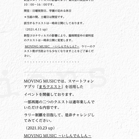
10：00～16：00です。
閉室：日曜祝祭日、学園の定める休日
＊当面の間、土曜日は閉室です。
該当するクエストは一時非公開にしております。
（2021.4.11 up）
新型コロナウィルスの影響により、臨時閉室中の資料室
のクエストは一時非公開に変更します。
MOVING MUSIC ～いしんでんしん7～
ラリーのク
エスト数が当初よりも少なくなりますことをご了承くだ
さい。
・・・・・・・・・・・・・・・・・・・・
MOVING MUSICでは、スマートフォン
アプリ「
まちクエスト
」を活用した
イベントを開催しております。
一部再掲の二つのクエストは通年楽しんで
いただける内容です。
ラリー制覇を目指して、是非チャレンジし
てみてください。
（2021.10.23 up）
MOVING MUSIC ～いしんでんしん～