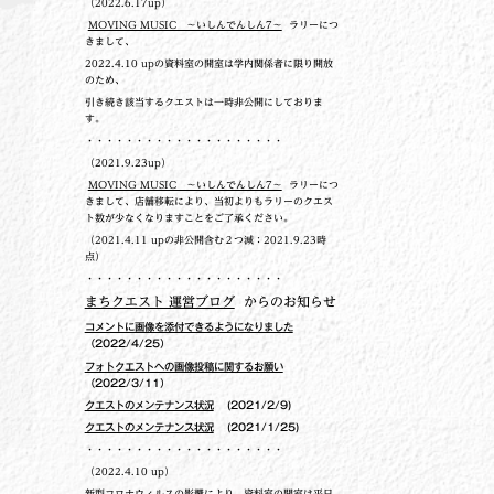
（2022.6.17up）
MOVING MUSIC ～いしんでんしん7～
ラリーにつ
きまして、
2022.4.10 upの
資料室の開室は学内関係者に限り開放
のため、
引き続き該当するクエストは一時非公開にしておりま
す。
・・・・・・・・・・・・・・・・・・・・
（2021.9.23up）
MOVING MUSIC ～いしんでんしん7～
ラリーにつ
きまして、店舗移転により、当初よりもラリーのクエス
ト数が少なくなりますことをご了承ください。
（2021.4.11 upの非公開含む２つ減：2021.9.23時
点）
・・・・・・・・・・・・・・・・・・・・
まちクエスト 運営ブログ
からのお知らせ
コメントに画像を添付できるようになりました
（2022/4/25）
フォトクエストへの画像投稿に関するお願い
（2022/3/11）
クエストのメンテナンス状況
(2021/2/9)
クエストのメンテナンス状況
(2021/1/25)
・・・・・・・・・・・・・・・・・・・・
（2022.4.10 up）
新型コロナウィルスの影響により、資料室の開室は平日