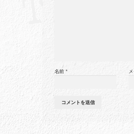
ン
名前
*
メ