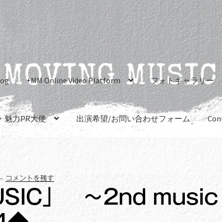
log
+MM Online Video Platform
フォトギャラリー
・魅力PR大使
出演希望/お問い合わせフォーム
Con
—
コメントを残す
SIC」 ～2nd music
4◆