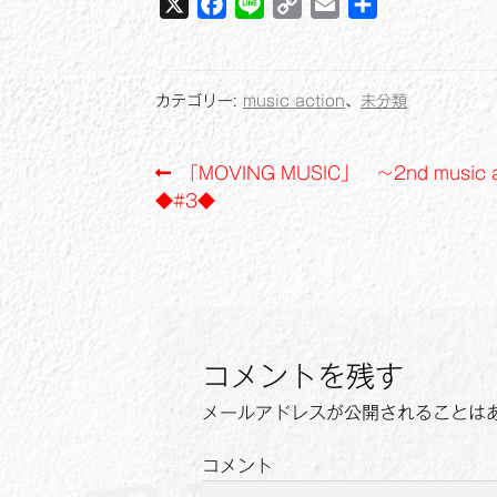
X
F
L
C
E
共
a
i
o
m
有
c
n
p
a
e
e
y
i
カテゴリー:
music action
、
未分類
b
L
l
o
i
投
前
「MOVING MUSIC」 ～2nd music 
o
n
の
◆#3◆
k
k
稿
投
ナ
稿:
ビ
ゲ
コメントを残す
ー
メールアドレスが公開されることは
シ
ョ
コメント