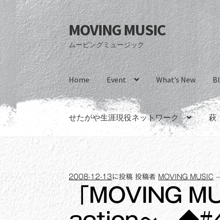
MOVING MUSIC
ナ
コ
ビ
ン
ムービングミュージック
ゲ
テ
ー
ン
シ
ツ
Home
Event
What’s New
B
ョ
へ
ン
ス
へ
キ
せたがや生涯現役ネットワーク
萩
ス
ッ
キ
プ
ッ
プ
2008-12-13
に投稿
投稿者
MOVING MUSIC
「MOVING MU
action～ ◆#