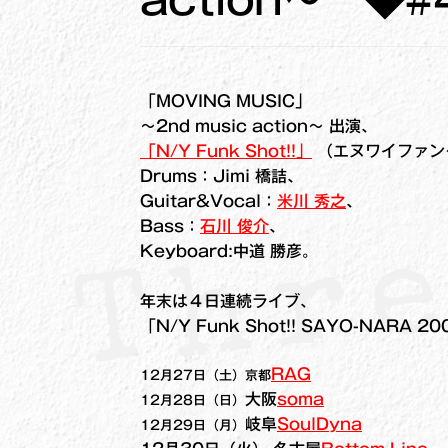
「MOVING MUSIC」
～2nd music action～ 出演、
「N/Y Funk Shot!!」
（エヌワイファン
Drums：Jimi 橋詰、
Guitar&Vocal：
米川 秀之
、
Bass：
石川 俊介
、
Keyboard:中道 勝彦。
年末は４日連続ライブ、
「N/Y Funk Shot!! SAYO-NARA 2
RAG
12月27日（土）京都
大阪
soma
12月28日（日）
岐阜
SoulDyna
12月29日（月）