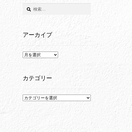
検
索:
アーカイブ
ア
ー
カ
イ
カテゴリー
ブ
カ
テ
ゴ
リ
ー