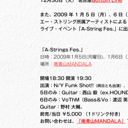
12月30日（火） 名古屋
Bottom Line
また、2009 年 1 月 5 日（月）、6 
エー・ストリング所属アーティストによる
ライブ・イベント「A-String Fes.」に
「A-Strings Fes.」
日時：2009年1月5日(月曜日)、1月6日
場所：
南青山MANDALA
開場18:30 開演 19:30
出演：N/Y Funk Shot!!
（両日とも出演）、
5日のみ：Guitar：西山 毅（ex.HOUN
6日のみ：VoThM（Bass＆Vo：渡辺 英
Guitar：野村 大輔。
前売/当日 ￥5,000 （1ドリンク付き)
お問い合わせは、
「南青山MANDALA」