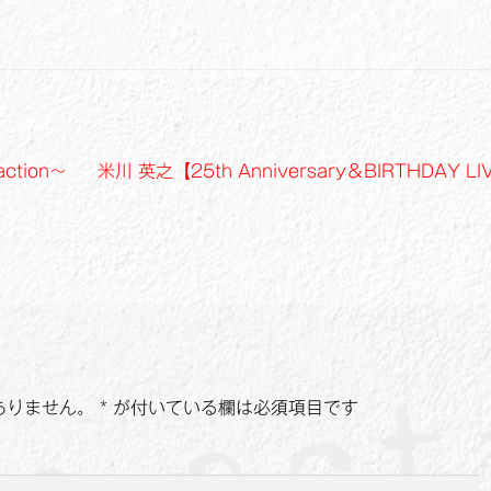
次
action～
米川 英之【25th Anniversary＆BIRTHDAY LI
の
投
稿:
ありません。
*
が付いている欄は必須項目です