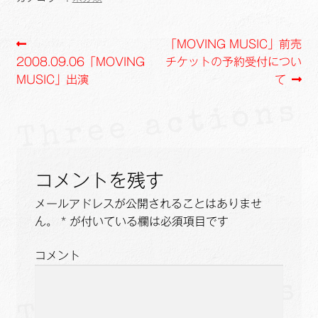
b
L
l
o
i
投
前
次
「MOVING MUSIC」前売
o
n
の
の
2008.09.06「MOVING
チケットの予約受付につい
k
k
稿
投
投
MUSIC」出演
て
ナ
稿:
稿:
ビ
ゲ
コメントを残す
ー
メールアドレスが公開されることはありませ
シ
ん。
*
が付いている欄は必須項目です
ョ
コメント
ン