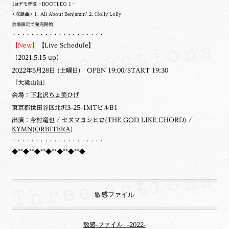
1stデモ音源 ~BOOTLEG 1~
<収録曲> 1. All About Benjamin’ 2. Holly Lolly
会場限定で発売開始
・・・・・・・・・・・・・・・・・・・・
【New】
【Live Schedule】
（2021.5.15 up）
2022年5月28日 (土曜日) OPEN 19:00/START 19:30
『大梁山泊』
会場：
下北沢ちょ美ひげ
東京都世田谷区北沢3-25-1MTビルB1
出演：
今村竜也
/
セヌマヨシヒロ
(
THE GOD LIKE CHORD
) /
KYMN
(
ORBITERA
)
・・・・・・・・・・・・・・・・・・・・
◆**◆**◆**◆**◆**◆**◆
敏感ファイル
敏感-ファイル -2022-