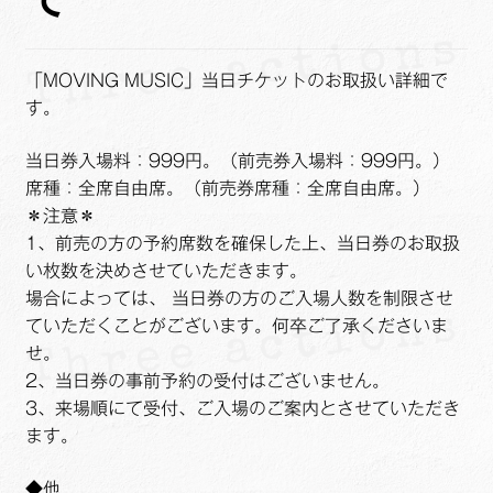
ュ
メ
サ
Links
ー
ニ
ブ
を
ュ
メ
サ
せたがや生涯現役ネットワーク
「MOVING MUSIC」当日チケットのお取扱い詳細で
展
ー
ニ
ブ
す。
開
を
ュ
メ
サ
萩・魅力PR大使
展
ー
ニ
ブ
当日券入場料：999円。（前売券入場料：999円。）
開
を
ュ
メ
席種：全席自由席。（前売券席種：全席自由席。）
出演希望/お問い合わせフォーム
展
ー
ニ
＊注意＊
開
を
ュ
1、前売の方の予約席数を確保した上、当日券のお取扱
Contact
展
ー
い枚数を決めさせていただきます。
開
を
場合によっては、 当日券の方のご入場人数を制限させ
展
ていただくことがございます。何卒ご了承くださいま
開
せ。
2、当日券の事前予約の受付はございません。
3、来場順にて受付、ご入場のご案内とさせていただき
ます。
◆他