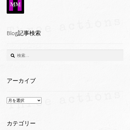
Blog記事検索
検
索:
アーカイブ
ア
ー
カ
イ
カテゴリー
ブ