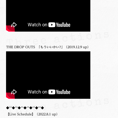
THE DROP OUTS 「もういいかい?」（2019.12.9 up）
◆**◆**◆**◆**◆**◆**◆
【Live Schedule】（2022.8.1 up）