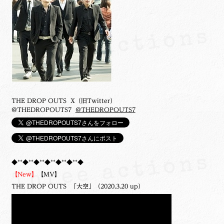
THE DROP OUTS X（旧Twitter）
@THEDROPOUTS7
@THEDROPOUTS7
◆**◆**◆**◆**◆**◆**◆
【New】
【MV】
THE DROP OUTS 「大空」（2020.3.20 up）