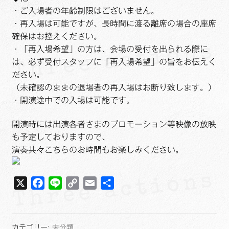
・ご入場者の年齢制限はございません。
・再入場は可能ですが、長時間に渡る離席の場合の座席
確保はお控えください。
・「再入場希望」の方は、会場の受付を出られる際に
は、必ず受付スタッフに「再入場希望」の旨をお伝えく
ださい。
（未確認のままの退場者の再入場はお断り致します。）
・開演途中での入場は可能です。
開演時には出演各者さまのプロモーション等映像の放映
も予定しておりますので、
演奏共々こちらのお時間もお楽しみください。
X
F
L
C
E
共
a
i
o
m
有
c
n
p
a
e
e
y
i
カテゴリー:
未分類