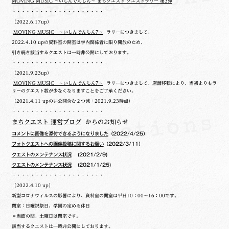
MOVING MUSIC ～いしんでんしん～ まちクエスト クエストラリー 第3弾
・・・・・・・・・・・・・・・・・・・・
（2022.6.17up）
MOVING MUSIC ～いしんでんしん7～
ラリーにつきまして、
2022.4.10 upの
資料室の開室は学内関係者に限り開放のため、
引き続き該当するクエストは一時非公開にしております。
・・・・・・・・・・・・・・・・・・・・
（2021.9.23up）
MOVING MUSIC ～いしんでんしん7～
ラリーにつきまして、店舗移転により、当初よりもラ
リーのクエスト数が少なくなりますことをご了承ください。
（2021.4.11 upの非公開含む２つ減：2021.9.23時点）
・・・・・・・・・・・・・・・・・・・・
まちクエスト 運営ブログ
からのお知らせ
コメントに画像を添付できるようになりました
（2022/4/25）
フォトクエストへの画像投稿に関するお願い
（2022/3/11）
クエストのメンテナンス状況
(2021/2/9)
クエストのメンテナンス状況
(2021/1/25)
・・・・・・・・・・・・・・・・・・・・
（2022.4.10 up）
新型コロナウィルスの影響により、資料室の開室は平日10：00～16：00です。
閉室：日曜祝祭日、学園の定める休日
＊当面の間、土曜日は閉室です。
該当するクエストは一時非公開にしております。