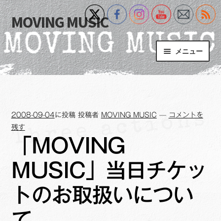
MOVING MUSIC
ナ
コ
ビ
ン
ゲ
テ
メニュー
ー
ン
シ
ツ
Home
ョ
へ
ン
ス
サ
Event
へ
キ
ブ
2008-09-04
に投稿
投稿者
MOVING MUSIC
—
コメントを
ス
ッ
メ
What’s New
残す
キ
プ
ニ
「MOVING
ッ
ュ
Blog
プ
ー
MUSIC」当日チケッ
を
サ
+MM Online Video Platform
展
ブ
トのお取扱いについ
開
メ
サ
フォトギャラリー
ニ
て
ブ