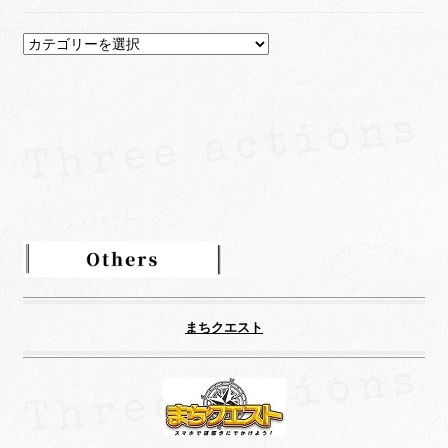
カ
テ
ゴ
リ
ー
まちクエスト