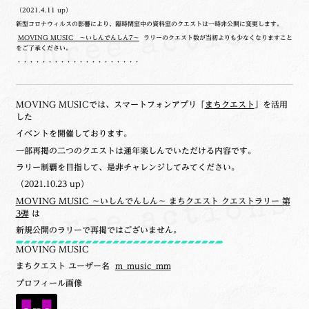
（2021.4.11 up）
新型コロナウィルスの影響により、臨時閉室中の資料室のクエストは一時非公開に変更します。
MOVING MUSIC ～いしんでんしん7～
ラリーのクエスト数が当初よりも少なくなりますこと
をご了承ください。
・・・・・・・・・・・・・・・・・・・・
MOVING MUSICでは、スマートフォンアプリ「
まちクエスト
」を活用
した
イベントを開催しております。
一部再掲の二つのクエストは通年楽しんでいただける内容です。
ラリー制覇を目指して、是非チャレンジしてみてください。
（2021.10.23 up）
MOVING MUSIC ～いしんでんしん～ まちクエスト クエストラリー 第
3弾
は
新規公開のラリーで再掲ではございません。
MOVING MUSIC
まちクエスト ユーザー名
m_music_mm
プロフィール画像