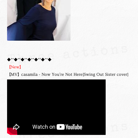
◆**◆**◆**◆**◆**◆**◆
【New】
【MV】casamila - Now You're Not Here[Swing Out Sister cover]