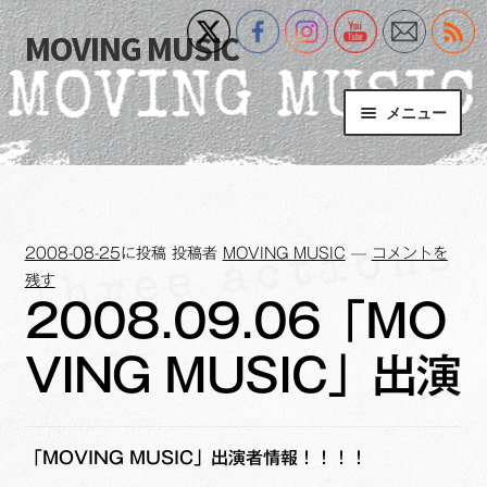
MOVING MUSIC
ナ
コ
ビ
ン
ゲ
テ
メニュー
ー
ン
シ
ツ
Home
ョ
へ
ン
ス
サ
Event
へ
キ
ブ
2008-08-25
に投稿
投稿者
MOVING MUSIC
—
コメントを
ス
ッ
メ
What’s New
残す
キ
プ
ニ
2008.09.06「MO
ッ
ュ
Blog
プ
ー
VING MUSIC」出演
を
サ
+MM Online Video Platform
展
ブ
開
メ
サ
フォトギャラリー
「MOVING MUSIC」出演者情報！！！！
ニ
ブ