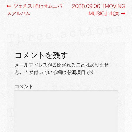
投
前
次
ジェネス16thオムニバ
2008.09.06「MOVING
o
n
の
の
スアルバム
MUSIC」出演
k
k
稿
投
投
ナ
稿:
稿:
ビ
ゲ
コメントを残す
ー
メールアドレスが公開されることはありませ
ん。
*
が付いている欄は必須項目です
シ
ョ
コメント
ン