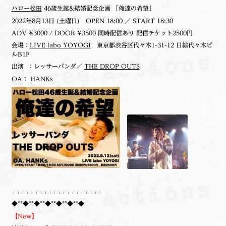
ハロー松田
46歳生誕&結婚記念企画 「俺達の希望」
2022年8月13日 (土曜日)
OPEN 18:00 ／ START 18:30
ADV ¥3000 / DOOR ¥3500 同時配信あり 配信チケット2500円
会場：
LIVE labo YOYOGI
東京都渋谷区代々木1-31-12 日綜代々木ビ
ルB1F
出演 ：レッサーパンダ／
THE DROP OUTS
OA：
HANKs
・・・・・・・・・・・・・・・・・・・・
◆**◆**◆**◆**◆**◆**◆
【New】