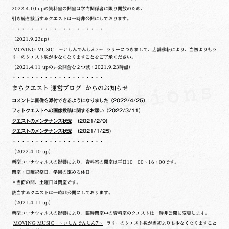
2022.4.10 upの
資料室の開室は学内関係者に限り開放のため、
引き続き該当するクエストは一時非公開にしております。
・・・・・・・・・・・・・・・・・・・・
（2021.9.23up）
MOVING MUSIC ～いしんでんしん7～
ラリーにつきまして、店舗移転により、当初よりもラ
リーのクエスト数が少なくなりますことをご了承ください。
（2021.4.11 upの非公開含む２つ減：2021.9.23時点）
・・・・・・・・・・・・・・・・・・・・
まちクエスト 運営ブログ
からのお知らせ
コメントに画像を添付できるようになりました
（2022/4/25）
フォトクエストへの画像投稿に関するお願い
（2022/3/11）
クエストのメンテナンス状況
(2021/2/9)
クエストのメンテナンス状況
(2021/1/25)
・・・・・・・・・・・・・・・・・・・・
（2022.4.10 up）
新型コロナウィルスの影響により、資料室の開室は平日10：00～16：00です。
閉室：日曜祝祭日、学園の定める休日
＊当面の間、土曜日は閉室です。
該当するクエストは一時非公開にしております。
（2021.4.11 up）
新型コロナウィルスの影響により、臨時閉室中の資料室のクエストは一時非公開に変更します。
MOVING MUSIC ～いしんでんしん7～
ラリーのクエスト数が当初よりも少なくなりますこと