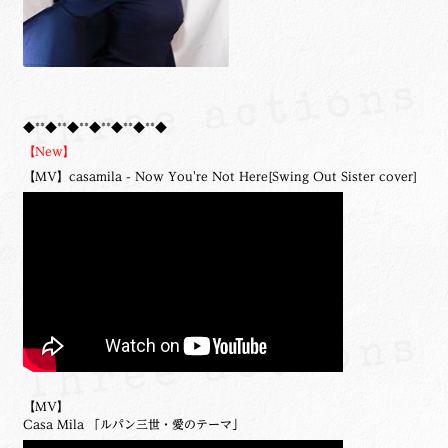
◆**◆**◆**◆**◆**◆**◆
【New】
【MV】casamila - Now You're Not Here[Swing Out Sister cover]
【MV】
Casa Mila 「ルパン三世・愛のテーマ」