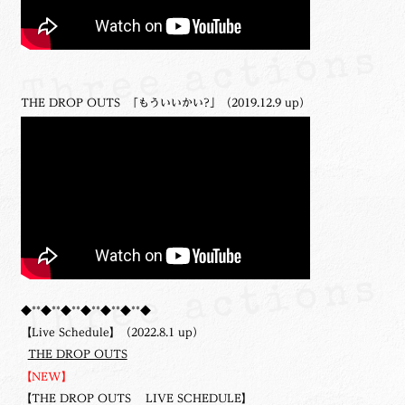
THE DROP OUTS 「もういいかい?」（2019.12.9 up）
◆**◆**◆**◆**◆**◆**◆
【Live Schedule】（2022.8.1 up）
THE DROP OUTS
【NEW】
【THE DROP OUTS LIVE SCHEDULE】