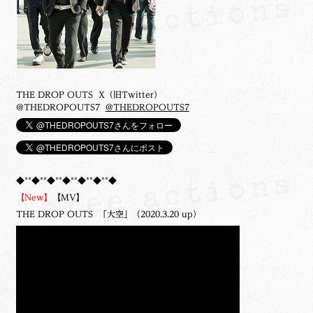
THE DROP OUTS X（旧Twitter）
@THEDROPOUTS7
@THEDROPOUTS7
◆**◆**◆**◆**◆**◆**◆
【New】
【MV】
THE DROP OUTS 「大空」（2020.3.20 up）