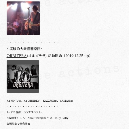
・・・・・・・・・・・・・・・・・・・・
~実験的大衆音響楽団~
ORBITERA
(オルビテラ) 活動開始（2019.12.25 up）
KYMN
(Vo)、
KYOHEI
(Dr)、KAZU(Gu)、YAMA(Ba)
・・・・・・・・・・・・・・・・・・・・
1stデモ音源 ~BOOTLEG 1~
<収録曲> 1. All About Benjamin’ 2. Holly Lolly
会場限定で発売開始