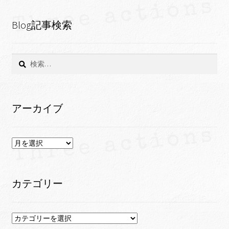
Blog記事検索
検
索:
アーカイブ
ア
ー
カ
イ
カテゴリー
ブ
カ
テ