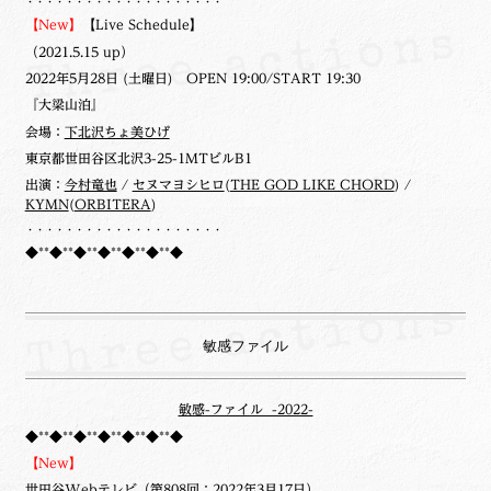
・・・・・・・・・・・・・・・・・・・・
【New】
【Live Schedule】
（2021.5.15 up）
2022年5月28日 (土曜日) OPEN 19:00/START 19:30
『大梁山泊』
会場：
下北沢ちょ美ひげ
東京都世田谷区北沢3-25-1MTビルB1
出演：
今村竜也
/
セヌマヨシヒロ
(
THE GOD LIKE CHORD
) /
KYMN
(
ORBITERA
)
・・・・・・・・・・・・・・・・・・・・
◆**◆**◆**◆**◆**◆**◆
敏感ファイル
敏感-ファイル -2022-
◆**◆**◆**◆**◆**◆**◆
【New】
世田谷Webテレビ
（第808回：2022年3月17日）