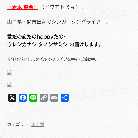
ュ
メ
サ
Links
「岩本 望希」
（イワモト ミキ）。
ー
ニ
ブ
を
ュ
メ
サ
山口県下関市出身のシンガーソングライター。
せたがや生涯現役ネットワーク
展
ー
ニ
ブ
開
を
ュ
メ
愛だの恋だのhappyだの‥
サ
萩・魅力PR大使
展
ー
ニ
ウレシカナシ タノシサミシ お届けします。
ブ
開
を
ュ
メ
出演希望/お問い合わせフォーム
展
ー
今年はバンドスタイルでのライブを中心に活動中。
ニ
開
を
ュ
Contact
展
ー
開
を
展
X
F
L
C
E
共
開
a
i
o
m
有
c
n
p
a
e
e
y
i
カテゴリー:
未分類
b
L
l
o
i