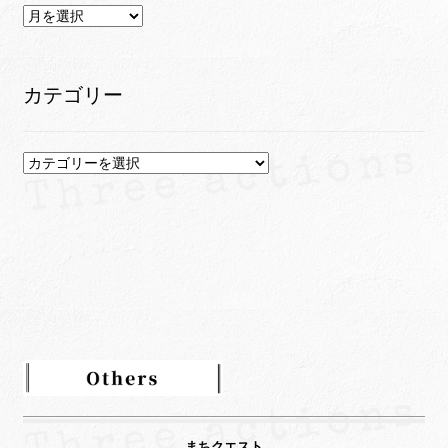
ア
ー
カ
イ
カテゴリー
ブ
カ
テ
ゴ
リ
ー
まちクエスト