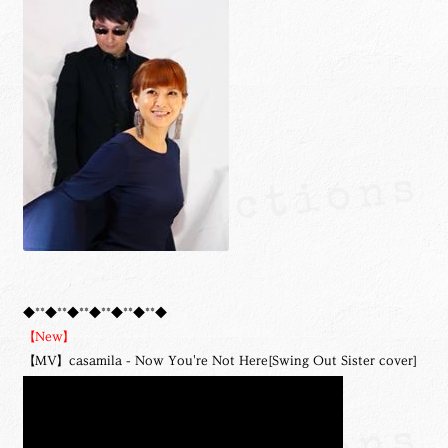
◆**◆**◆**◆**◆**◆**◆
【New】
【MV】casamila - Now You're Not Here[Swing Out Sister cover]