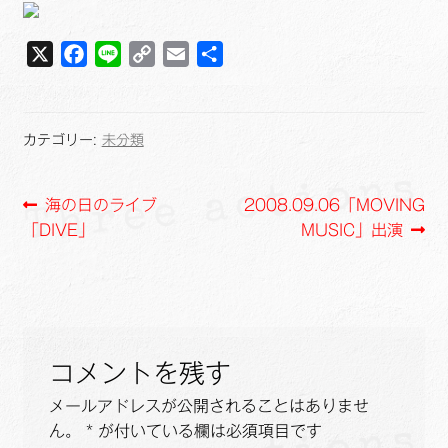
X
F
L
C
E
共
a
i
o
m
有
c
n
p
a
e
e
y
i
カテゴリー:
未分類
b
L
l
o
i
投
前
次
海の日のライブ
2008.09.06「MOVING
o
n
の
の
「DIVE」
MUSIC」出演
k
k
稿
投
投
ナ
稿:
稿:
ビ
ゲ
コメントを残す
ー
メールアドレスが公開されることはありませ
ん。
*
が付いている欄は必須項目です
シ