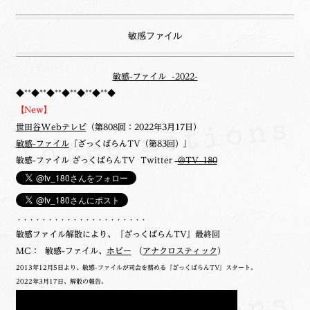
敏感ファイル
敏感-ファイル -2022-
◆**◆**◆**◆**◆**◆**◆
【New】
世田谷Webテレビ
（第808回：2022年3月17日）
敏感-ファイル
『ざっくばらんTV（第83回）』
敏感-ファイル ざっくばらんTV Twitter
@TV_180
・・・・・・・・・・・・・・・・・・・・・
敏感ファイル解散により、『ざっくばらんTV』最終回
MC： 敏感-ファイル、
ホビー
（
アナクロスティック
）
2013年12月5日より、敏感-ファイルが司会を務める『ざっくばらんTV』スタート。
2022年3月17日、解散の報告。