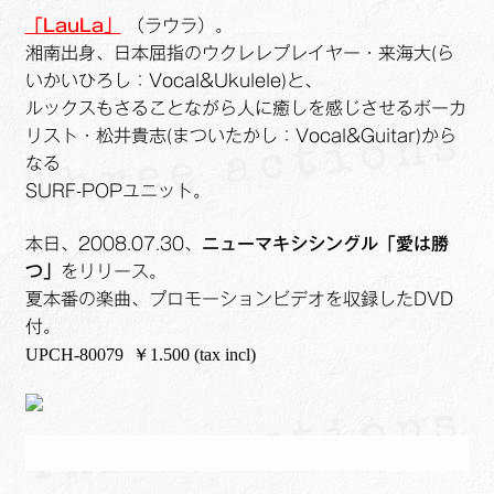
ュ
メ
サ
Links
「LauLa」
（ラウラ）。
ー
ニ
ブ
湘南出身、日本屈指のウクレレプレイヤー・来海大(ら
を
ュ
メ
サ
せたがや生涯現役ネットワーク
いかいひろし：Vocal&Ukulele)と、
展
ー
ニ
ブ
ルックスもさることながら人に癒しを感じさせるボーカ
開
を
ュ
メ
サ
リスト・松井貴志(まついたかし：Vocal&Guitar)から
萩・魅力PR大使
展
ー
ニ
ブ
なる
開
を
ュ
メ
SURF-POPユニット。
出演希望/お問い合わせフォーム
展
ー
ニ
開
を
ュ
本日、2008.07.30、
ニューマキシシングル
「愛は勝
Contact
展
ー
つ」
をリリース。
開
を
夏本番の楽曲、プロモーションビデオを収録したDVD
展
付。
開
UPCH-80079 ￥1.500 (tax incl)