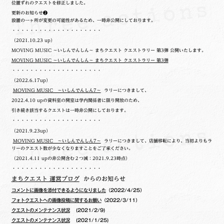
位置ずれのクエストを修正しました。
更新のお知らせ❷
設置の一ヶ所が変更の可能性があるため、一時非公開にしております。
・・・・・・・・・・・・・・・・・・・・
（2021.10.23 up）
MOVING MUSIC ～いしんでんしん～ まちクエスト クエストラリー 第3弾 公開いたします。
MOVING MUSIC ～いしんでんしん～ まちクエスト クエストラリー 第3弾
・・・・・・・・・・・・・・・・・・・・
（2022.6.17up）
MOVING MUSIC ～いしんでんしん7～
ラリーにつきまして、
2022.4.10 upの
資料室の開室は学内関係者に限り開放のため、
引き続き該当するクエストは一時非公開にしております。
・・・・・・・・・・・・・・・・・・・・
（2021.9.23up）
MOVING MUSIC ～いしんでんしん7～
ラリーにつきまして、店舗移転により、当初よりもラ
リーのクエスト数が少なくなりますことをご了承ください。
（2021.4.11 upの非公開含む２つ減：2021.9.23時点）
・・・・・・・・・・・・・・・・・・・・
まちクエスト 運営ブログ
からのお知らせ
コメントに画像を添付できるようになりました
（2022/4/25）
フォトクエストへの画像投稿に関するお願い
（2022/3/11）
クエストのメンテナンス状況
(2021/2/9)
クエストのメンテナンス状況
(2021/1/25)