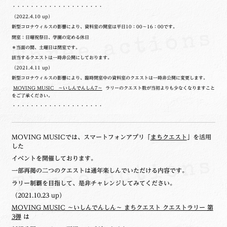
・・・・・・・・・・・・・・・・・・・・
（2022.4.10 up）
新型コロナウィルスの影響により、資料室の開室は平日10：00～16：00です。
閉室：日曜祝祭日、学園の定める休日
＊当面の間、土曜日は閉室です。
該当するクエストは一時非公開にしております。
（2021.4.11 up）
新型コロナウィルスの影響により、臨時閉室中の資料室のクエストは一時非公開に変更します。
MOVING MUSIC ～いしんでんしん7～
ラリーのクエスト数が当初よりも少なくなりますこと
をご了承ください。
・・・・・・・・・・・・・・・・・・・・
MOVING MUSICでは、スマートフォンアプリ「
まちクエスト
」を活用
した
イベントを開催しております。
一部再掲の二つのクエストは通年楽しんでいただける内容です。
ラリー制覇を目指して、是非チャレンジしてみてください。
（2021.10.23 up）
MOVING MUSIC ～いしんでんしん～ まちクエスト クエストラリー 第
3弾
は