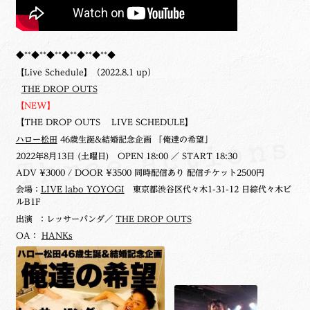
◆**◆**◆**◆**◆**◆**◆
【Live Schedule】（2022.8.1 up）
THE DROP OUTS
【NEW】
【THE DROP OUTS LIVE SCHEDULE】
ハロー松田
46歳生誕&結婚記念企画 「俺達の希望」
2022年8月13日 (土曜日)
OPEN 18:00 ／ START 18:30
ADV ¥3000 / DOOR ¥3500 同時配信あり 配信チケット2500円
会場：
LIVE labo YOYOGI
東京都渋谷区代々木1-31-12 日綜代々木ビ
ルB1F
出演 ：レッサーパンダ／
THE DROP OUTS
OA：
HANKs