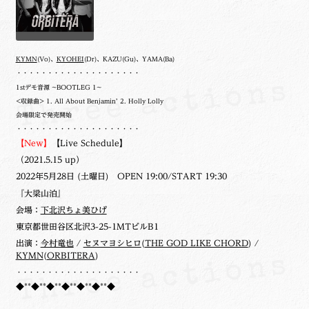
KYMN
(Vo)、
KYOHEI
(Dr)、KAZU(Gu)、YAMA(Ba)
・・・・・・・・・・・・・・・・・・・・
1stデモ音源 ~BOOTLEG 1~
<収録曲> 1. All About Benjamin’ 2. Holly Lolly
会場限定で発売開始
・・・・・・・・・・・・・・・・・・・・
【New】
【Live Schedule】
（2021.5.15 up）
2022年5月28日 (土曜日) OPEN 19:00/START 19:30
『大梁山泊』
会場：
下北沢ちょ美ひげ
東京都世田谷区北沢3-25-1MTビルB1
出演：
今村竜也
/
セヌマヨシヒロ
(
THE GOD LIKE CHORD
) /
KYMN
(
ORBITERA
)
・・・・・・・・・・・・・・・・・・・・
◆**◆**◆**◆**◆**◆**◆