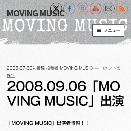
MOVING MUSIC
ナ
コ
ビ
ン
ゲ
テ
メニュー
ー
ン
シ
ツ
Home
ョ
へ
ン
ス
サ
Event
へ
キ
ブ
2008-07-30
に投稿
投稿者
MOVING MUSIC
—
コメントを
ス
ッ
メ
What’s New
残す
キ
プ
ニ
2008.09.06「MO
ッ
ュ
Blog
プ
ー
VING MUSIC」出演
を
サ
+MM Online Video Platform
展
ブ
開
メ
サ
フォトギャラリー
「MOVING MUSIC」出演者情報！！
ニ
ブ