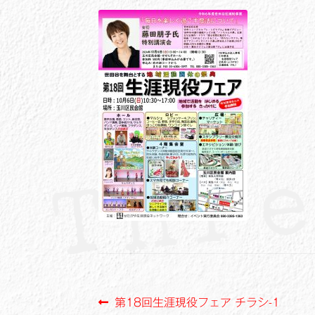
投
前
第18回生涯現役フェア チラシ-1