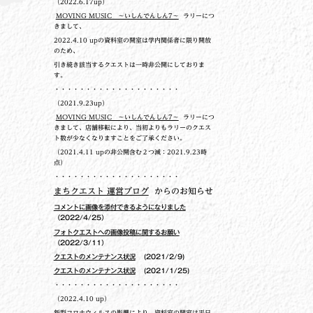
（2022.6.17up）
MOVING MUSIC ～いしんでんしん7～
ラリーにつ
きまして、
2022.4.10 upの
資料室の開室は学内関係者に限り開放
のため、
引き続き該当するクエストは一時非公開にしておりま
す。
・・・・・・・・・・・・・・・・・・・・
（2021.9.23up）
MOVING MUSIC ～いしんでんしん7～
ラリーにつ
きまして、店舗移転により、当初よりもラリーのクエス
ト数が少なくなりますことをご了承ください。
（2021.4.11 upの非公開含む２つ減：2021.9.23時
点）
・・・・・・・・・・・・・・・・・・・・
まちクエスト 運営ブログ
からのお知らせ
コメントに画像を添付できるようになりました
（2022/4/25）
フォトクエストへの画像投稿に関するお願い
（2022/3/11）
クエストのメンテナンス状況
(2021/2/9)
クエストのメンテナンス状況
(2021/1/25)
・・・・・・・・・・・・・・・・・・・・
（2022.4.10 up）
新型コロナウィルスの影響により、資料室の開室は平日