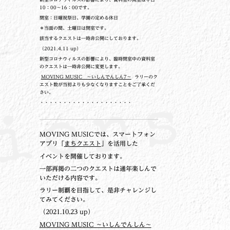
10：00～16：00です。
閉室：日曜祝祭日、学園の定める休日
＊当面の間、土曜日は閉室です。
該当するクエストは一時非公開にしております。
（2021.4.11 up）
新型コロナウィルスの影響により、臨時閉室中の資料室
のクエストは一時非公開に変更します。
MOVING MUSIC ～いしんでんしん7～
ラリーのク
エスト数が当初よりも少なくなりますことをご了承くだ
さい。
・・・・・・・・・・・・・・・・・・・・
MOVING MUSICでは、スマートフォン
アプリ「
まちクエスト
」を活用した
イベントを開催しております。
一部再掲の二つのクエストは通年楽しんで
いただける内容です。
ラリー制覇を目指して、是非チャレンジし
てみてください。
（2021.10.23 up）
MOVING MUSIC ～いしんでんしん～