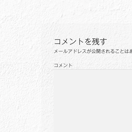
の
稿
投
ナ
稿:
ビ
ゲ
コメントを残す
ー
メールアドレスが公開されることは
シ
コメント
ョ
ン