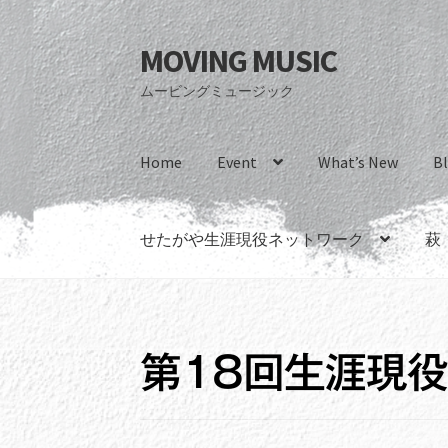
MOVING MUSIC
ナ
コ
ビ
ン
ムービングミュージック
ゲ
テ
ー
ン
シ
ツ
Home
Event
What’s New
B
ョ
へ
ン
ス
へ
キ
せたがや生涯現役ネットワーク
萩
ス
ッ
キ
プ
ッ
プ
第18回生涯現役