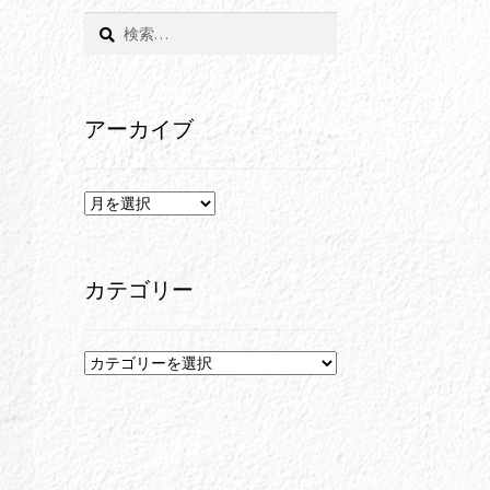
検
索:
アーカイブ
ア
ー
カ
イ
カテゴリー
ブ
カ
テ
ゴ
リ
ー