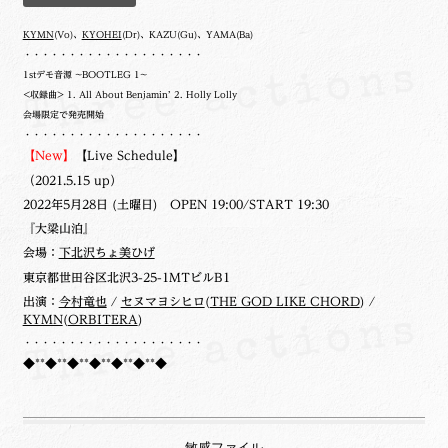
KYMN
(Vo)、
KYOHEI
(Dr)、KAZU(Gu)、YAMA(Ba)
・・・・・・・・・・・・・・・・・・・・
1stデモ音源 ~BOOTLEG 1~
<収録曲> 1. All About Benjamin’ 2. Holly Lolly
会場限定で発売開始
・・・・・・・・・・・・・・・・・・・・
【New】
【Live Schedule】
（2021.5.15 up）
2022年5月28日 (土曜日) OPEN 19:00/START 19:30
『大梁山泊』
会場：
下北沢ちょ美ひげ
東京都世田谷区北沢3-25-1MTビルB1
出演：
今村竜也
/
セヌマヨシヒロ
(
THE GOD LIKE CHORD
) /
KYMN
(
ORBITERA
)
・・・・・・・・・・・・・・・・・・・・
◆**◆**◆**◆**◆**◆**◆
敏感ファイル