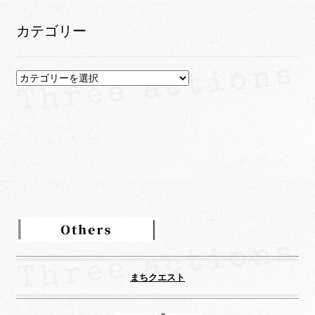
カ
イ
カテゴリー
ブ
カ
テ
ゴ
リ
ー
まちクエスト