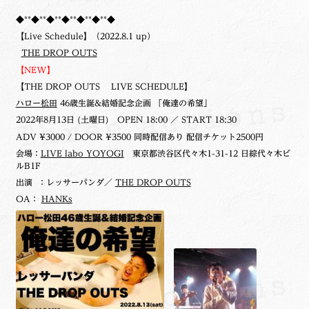
◆**◆**◆**◆**◆**◆**◆
【Live Schedule】（2022.8.1 up）
THE DROP OUTS
【NEW】
【THE DROP OUTS LIVE SCHEDULE】
ハロー松田
46歳生誕&結婚記念企画 「俺達の希望」
2022年8月13日 (土曜日)
OPEN 18:00 ／ START 18:30
ADV ¥3000 / DOOR ¥3500 同時配信あり 配信チケット2500円
会場：
LIVE labo YOYOGI
東京都渋谷区代々木1-31-12 日綜代々木ビ
ルB1F
出演 ：レッサーパンダ／
THE DROP OUTS
OA：
HANKs