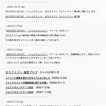
・・・・・・・・・・・・・・・・・・・・
（2021.10.23 up）
MOVING MUSIC ～いしんでんしん～ まちクエスト クエストラリー 第3弾 公開いたします。
MOVING MUSIC ～いしんでんしん～ まちクエスト クエストラリー 第3弾
・・・・・・・・・・・・・・・・・・・・
（2022.6.17up）
MOVING MUSIC ～いしんでんしん7～
ラリーにつきまして、
2022.4.10 upの
資料室の開室は学内関係者に限り開放のため、
引き続き該当するクエストは一時非公開にしております。
・・・・・・・・・・・・・・・・・・・・
（2021.9.23up）
MOVING MUSIC ～いしんでんしん7～
ラリーにつきまして、店舗移転により、当初よりもラ
リーのクエスト数が少なくなりますことをご了承ください。
（2021.4.11 upの非公開含む２つ減：2021.9.23時点）
・・・・・・・・・・・・・・・・・・・・
まちクエスト 運営ブログ
からのお知らせ
コメントに画像を添付できるようになりました
（2022/4/25）
フォトクエストへの画像投稿に関するお願い
（2022/3/11）
クエストのメンテナンス状況
(2021/2/9)
クエストのメンテナンス状況
(2021/1/25)
・・・・・・・・・・・・・・・・・・・・
（2022.4.10 up）