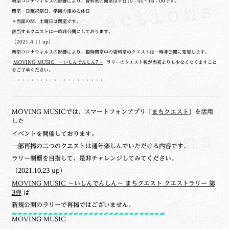
新型コロナウィルスの影響により、資料室の開室は平日10：00～16：00です。
閉室：日曜祝祭日、学園の定める休日
＊当面の間、土曜日は閉室です。
該当するクエストは一時非公開にしております。
（2021.4.11 up）
新型コロナウィルスの影響により、臨時閉室中の資料室のクエストは一時非公開に変更します。
MOVING MUSIC ～いしんでんしん7～
ラリーのクエスト数が当初よりも少なくなりますこと
をご了承ください。
・・・・・・・・・・・・・・・・・・・・
MOVING MUSICでは、スマートフォンアプリ「
まちクエスト
」を活用
した
イベントを開催しております。
一部再掲の二つのクエストは通年楽しんでいただける内容です。
ラリー制覇を目指して、是非チャレンジしてみてください。
（2021.10.23 up）
MOVING MUSIC ～いしんでんしん～ まちクエスト クエストラリー 第
3弾
は
新規公開のラリーで再掲ではございません。
MOVING MUSIC