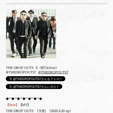
THE DROP OUTS X（旧Twitter）
@THEDROPOUTS7
@THEDROPOUTS7
◆**◆**◆**◆**◆**◆**◆
【New】
【MV】
THE DROP OUTS 「大空」（2020.3.20 up）