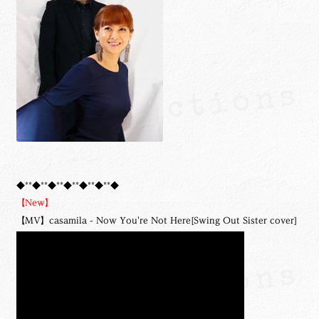
◆**◆**◆**◆**◆**◆**◆
【New】
【MV】casamila - Now You're Not Here[Swing Out Sister cover]