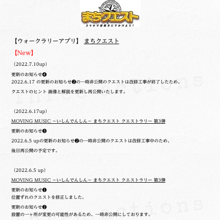
【ウォークラリーアプリ】
まちクエスト
【New】
（2022.7.10up）
更新のお知らせ❹
2022.6.17 の更新のお知らせ❷の一時非公開のクエストは改修工事が終了したため、
クエストのヒント 画像と解説を更新し再公開いたします。
（2022.6.17up）
MOVING MUSIC ～いしんでんしん～ まちクエスト クエストラリー 第3弾
更新のお知らせ❸
2022.6.5 upの更新のお知らせ❷の一時非公開のクエストは改修工事中のため、
後日再公開の予定です。
（2022.6.5 up）
MOVING MUSIC ～いしんでんしん～ まちクエスト クエストラリー 第3弾
更新のお知らせ❶
位置ずれのクエストを修正しました。
更新のお知らせ❷
設置の一ヶ所が変更の可能性があるため、一時非公開にしております。