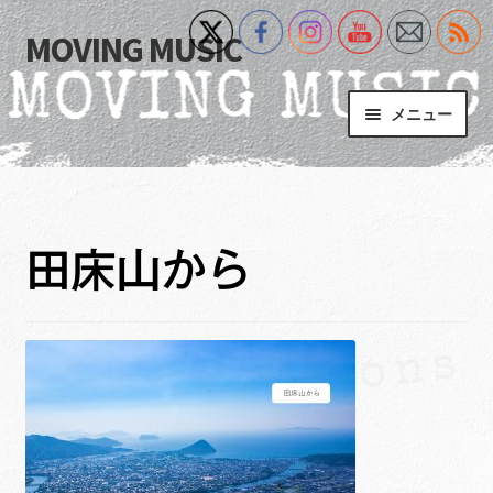
MOVING MUSIC
ナ
コ
ビ
ン
ゲ
テ
メニュー
ー
ン
シ
ツ
Home
ョ
へ
ン
ス
サ
Event
へ
キ
ブ
田床山から
ス
ッ
メ
What’s New
キ
プ
ニ
ッ
ュ
Blog
プ
ー
を
サ
+MM Online Video Platform
展
ブ
開
メ
サ
フォトギャラリー
ニ
ブ