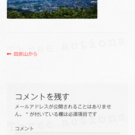
ュ
メ
サ
Links
ー
ニ
ブ
を
ュ
メ
サ
せたがや生涯現役ネットワーク
展
ー
ニ
ブ
開
を
ュ
メ
サ
萩・魅力PR大使
展
ー
ニ
ブ
開
を
ュ
メ
投
前
出演希望/お問い合わせフォーム
田床山から
展
ー
ニ
の
開
稿
を
ュ
投
Contact
展
ー
ナ
稿:
開
を
ビ
展
コメントを残す
開
ゲ
メールアドレスが公開されることはありませ
ー
ん。
*
が付いている欄は必須項目です
シ
コメント