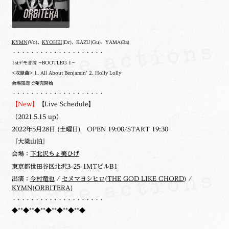
KYMN
(Vo)、
KYOHEI
(Dr)、KAZU(Gu)、YAMA(Ba)
・・・・・・・・・・・・・・・・・・・・
1stデモ音源 ~BOOTLEG 1~
<収録曲> 1. All About Benjamin’ 2. Holly Lolly
会場限定で発売開始
・・・・・・・・・・・・・・・・・・・・
【New】
【Live Schedule】
（2021.5.15 up）
2022年5月28日 (土曜日) OPEN 19:00/START 19:30
『大梁山泊』
会場：
下北沢ちょ美ひげ
東京都世田谷区北沢3-25-1MTビルB1
出演：
今村竜也
/
セヌマヨシヒロ
(
THE GOD LIKE CHORD
) /
KYMN
(
ORBITERA
)
・・・・・・・・・・・・・・・・・・・・
◆**◆**◆**◆**◆**◆**◆