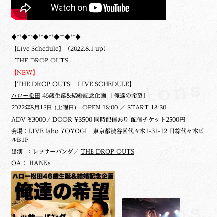
◆**◆**◆**◆**◆**◆**◆
【Live Schedule】（2022.8.1 up）
THE DROP OUTS
【NEW】
【THE DROP OUTS LIVE SCHEDULE】
ハロー松田
46歳生誕&結婚記念企画 「俺達の希望」
2022年8月13日 (土曜日)
OPEN 18:00 ／ START 18:30
ADV ¥3000 / DOOR ¥3500 同時配信あり 配信チケット2500円
会場：
LIVE labo YOYOGI
東京都渋谷区代々木1-31-12 日綜代々木ビ
ルB1F
出演 ：レッサーパンダ／
THE DROP OUTS
OA：
HANKs