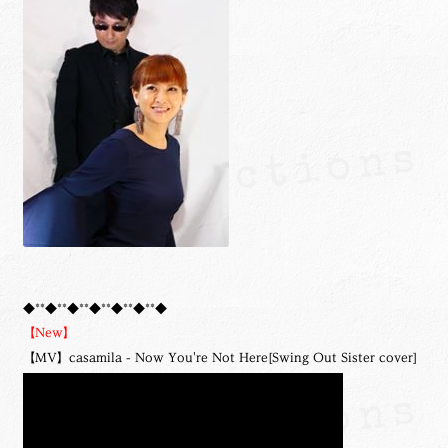
◆**◆**◆**◆**◆**◆**◆
【New】
【MV】casamila - Now You're Not Here[Swing Out Sister cover]