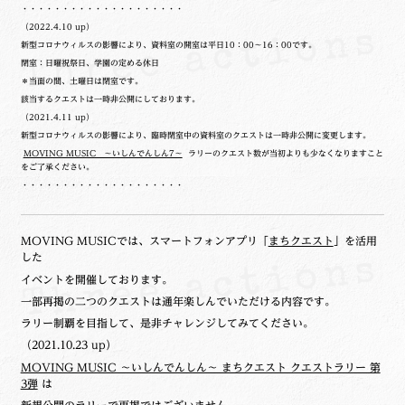
・・・・・・・・・・・・・・・・・・・・
（2022.4.10 up）
新型コロナウィルスの影響により、資料室の開室は平日10：00～16：00です。
閉室：日曜祝祭日、学園の定める休日
＊当面の間、土曜日は閉室です。
該当するクエストは一時非公開にしております。
（2021.4.11 up）
新型コロナウィルスの影響により、臨時閉室中の資料室のクエストは一時非公開に変更します。
MOVING MUSIC ～いしんでんしん7～
ラリーのクエスト数が当初よりも少なくなりますこと
をご了承ください。
・・・・・・・・・・・・・・・・・・・・
MOVING MUSICでは、スマートフォンアプリ「
まちクエスト
」を活用
した
イベントを開催しております。
一部再掲の二つのクエストは通年楽しんでいただける内容です。
ラリー制覇を目指して、是非チャレンジしてみてください。
（2021.10.23 up）
MOVING MUSIC ～いしんでんしん～ まちクエスト クエストラリー 第
3弾
は