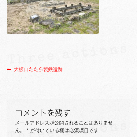
ュ
メ
サ
Links
ー
ニ
ブ
を
ュ
メ
サ
せたがや生涯現役ネットワーク
展
ー
ニ
ブ
開
を
ュ
メ
サ
萩・魅力PR大使
展
ー
ニ
ブ
開
を
ュ
メ
出演希望/お問い合わせフォーム
展
ー
ニ
開
を
ュ
投
前
大板山たたら製鉄遺跡
Contact
展
ー
の
稿
開
を
投
展
ナ
稿:
開
ビ
コメントを残す
ゲ
メールアドレスが公開されることはありませ
ー
ん。
*
が付いている欄は必須項目です