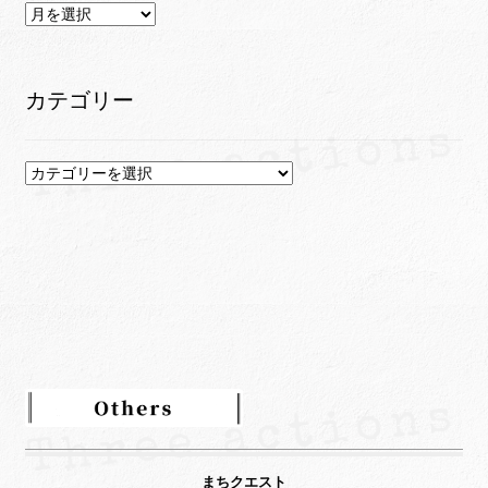
ア
ー
カ
イ
カテゴリー
ブ
カ
テ
ゴ
リ
ー
まちクエスト