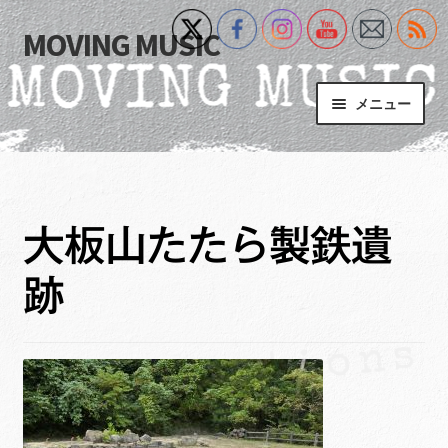
MOVING MUSIC
ナ
コ
ビ
ン
ゲ
テ
メニュー
ー
ン
シ
ツ
Home
ョ
へ
ン
ス
サ
Event
へ
キ
ブ
大板山たたら製鉄遺
ス
ッ
メ
What’s New
キ
プ
ニ
跡
ッ
ュ
Blog
プ
ー
を
サ
+MM Online Video Platform
展
ブ
開
メ
サ
フォトギャラリー
ニ
ブ