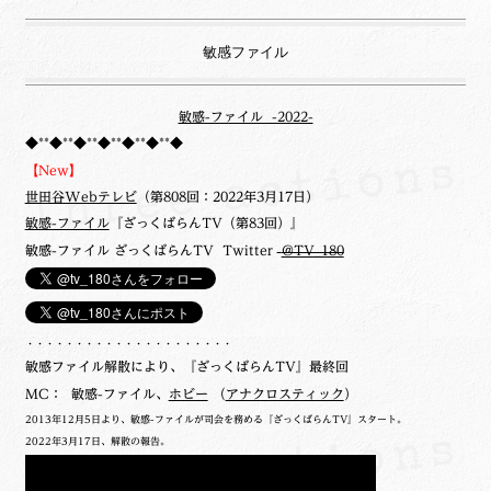
敏感ファイル
敏感-ファイル -2022-
◆**◆**◆**◆**◆**◆**◆
【New】
世田谷Webテレビ
（第808回：2022年3月17日）
敏感-ファイル
『ざっくばらんTV（第83回）』
敏感-ファイル ざっくばらんTV Twitter
@TV_180
・・・・・・・・・・・・・・・・・・・・・
敏感ファイル解散により、『ざっくばらんTV』最終回
MC： 敏感-ファイル、
ホビー
（
アナクロスティック
）
2013年12月5日より、敏感-ファイルが司会を務める『ざっくばらんTV』スタート。
2022年3月17日、解散の報告。