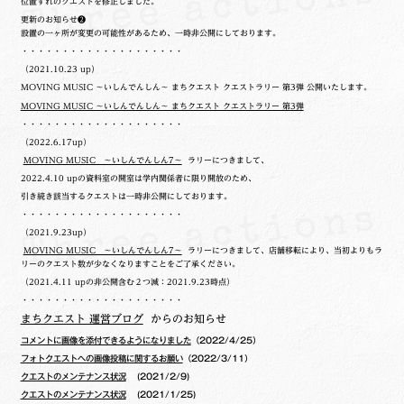
位置ずれのクエストを修正しました。
更新のお知らせ❷
設置の一ヶ所が変更の可能性があるため、一時非公開にしております。
・・・・・・・・・・・・・・・・・・・・
（2021.10.23 up）
MOVING MUSIC ～いしんでんしん～ まちクエスト クエストラリー 第3弾 公開いたします。
MOVING MUSIC ～いしんでんしん～ まちクエスト クエストラリー 第3弾
・・・・・・・・・・・・・・・・・・・・
（2022.6.17up）
MOVING MUSIC ～いしんでんしん7～
ラリーにつきまして、
2022.4.10 upの
資料室の開室は学内関係者に限り開放のため、
引き続き該当するクエストは一時非公開にしております。
・・・・・・・・・・・・・・・・・・・・
（2021.9.23up）
MOVING MUSIC ～いしんでんしん7～
ラリーにつきまして、店舗移転により、当初よりもラ
リーのクエスト数が少なくなりますことをご了承ください。
（2021.4.11 upの非公開含む２つ減：2021.9.23時点）
・・・・・・・・・・・・・・・・・・・・
まちクエスト 運営ブログ
からのお知らせ
コメントに画像を添付できるようになりました
（2022/4/25）
フォトクエストへの画像投稿に関するお願い
（2022/3/11）
クエストのメンテナンス状況
(2021/2/9)
クエストのメンテナンス状況
(2021/1/25)