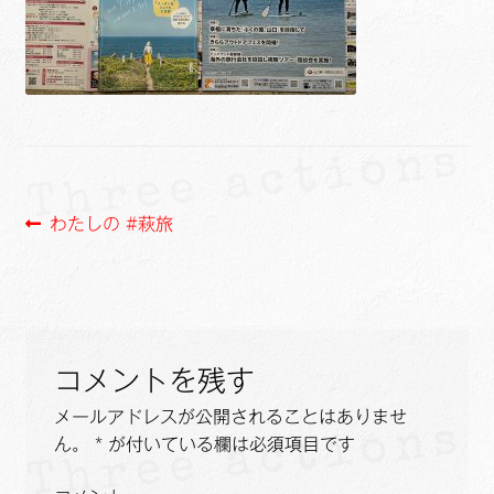
ュ
メ
サ
Links
ー
ニ
ブ
を
ュ
メ
サ
せたがや生涯現役ネットワーク
展
ー
ニ
ブ
開
を
ュ
メ
サ
萩・魅力PR大使
展
ー
ニ
ブ
開
を
ュ
メ
出演希望/お問い合わせフォーム
展
ー
ニ
投
前
わたしの #萩旅
開
を
ュ
の
Contact
稿
展
ー
投
開
を
ナ
稿:
展
ビ
開
コメントを残す
ゲ
メールアドレスが公開されることはありませ
ー
ん。
*
が付いている欄は必須項目です
シ