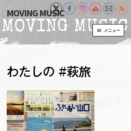
MOVING MUSIC
ナ
コ
ビ
ン
ゲ
テ
メニュー
ー
ン
シ
ツ
Home
ョ
へ
ン
ス
サ
Event
へ
キ
ブ
わたしの #萩旅
ス
ッ
メ
What’s New
キ
プ
ニ
ッ
ュ
Blog
プ
ー
を
サ
+MM Online Video Platform
展
ブ
開
メ
サ
フォトギャラリー
ニ
ブ