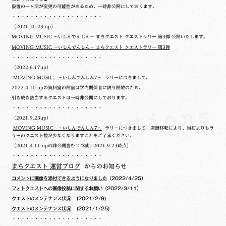
設置の一ヶ所が変更の可能性があるため、一時非公開にしております。
・・・・・・・・・・・・・・・・・・・・
（2021.10.23 up）
MOVING MUSIC ～いしんでんしん～ まちクエスト クエストラリー 第3弾 公開いたします。
MOVING MUSIC ～いしんでんしん～ まちクエスト クエストラリー 第3弾
・・・・・・・・・・・・・・・・・・・・
（2022.6.17up）
MOVING MUSIC ～いしんでんしん7～
ラリーにつきまして、
2022.4.10 upの
資料室の開室は学内関係者に限り開放のため、
引き続き該当するクエストは一時非公開にしております。
・・・・・・・・・・・・・・・・・・・・
（2021.9.23up）
MOVING MUSIC ～いしんでんしん7～
ラリーにつきまして、店舗移転により、当初よりもラ
リーのクエスト数が少なくなりますことをご了承ください。
（2021.4.11 upの非公開含む２つ減：2021.9.23時点）
・・・・・・・・・・・・・・・・・・・・
まちクエスト 運営ブログ
からのお知らせ
コメントに画像を添付できるようになりました
（2022/4/25）
フォトクエストへの画像投稿に関するお願い
（2022/3/11）
クエストのメンテナンス状況
(2021/2/9)
クエストのメンテナンス状況
(2021/1/25)
・・・・・・・・・・・・・・・・・・・・