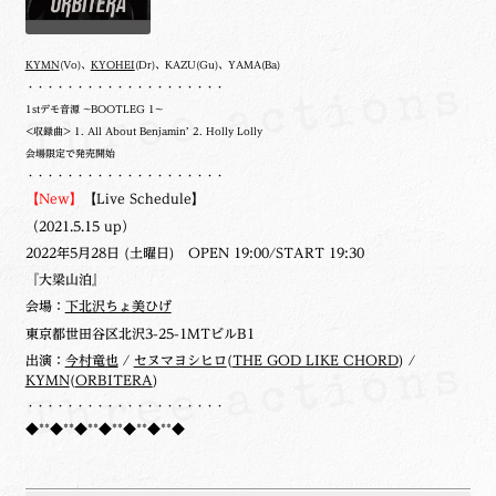
KYMN
(Vo)、
KYOHEI
(Dr)、KAZU(Gu)、YAMA(Ba)
・・・・・・・・・・・・・・・・・・・・
1stデモ音源 ~BOOTLEG 1~
<収録曲> 1. All About Benjamin’ 2. Holly Lolly
会場限定で発売開始
・・・・・・・・・・・・・・・・・・・・
【New】
【Live Schedule】
（2021.5.15 up）
2022年5月28日 (土曜日) OPEN 19:00/START 19:30
『大梁山泊』
会場：
下北沢ちょ美ひげ
東京都世田谷区北沢3-25-1MTビルB1
出演：
今村竜也
/
セヌマヨシヒロ
(
THE GOD LIKE CHORD
) /
KYMN
(
ORBITERA
)
・・・・・・・・・・・・・・・・・・・・
◆**◆**◆**◆**◆**◆**◆