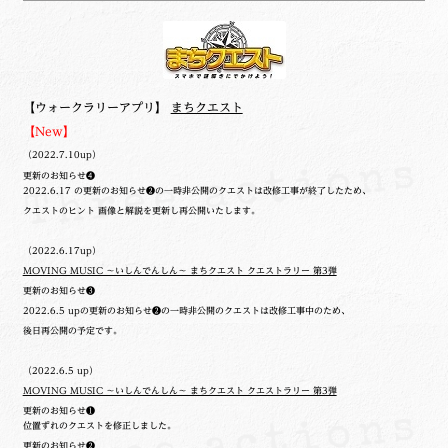
【ウォークラリーアプリ】
まちクエスト
【New】
（2022.7.10up）
更新のお知らせ❹
2022.6.17 の更新のお知らせ❷の一時非公開のクエストは改修工事が終了したため、
クエストのヒント 画像と解説を更新し再公開いたします。
（2022.6.17up）
MOVING MUSIC ～いしんでんしん～ まちクエスト クエストラリー 第3弾
更新のお知らせ❸
2022.6.5 upの更新のお知らせ❷の一時非公開のクエストは改修工事中のため、
後日再公開の予定です。
（2022.6.5 up）
MOVING MUSIC ～いしんでんしん～ まちクエスト クエストラリー 第3弾
更新のお知らせ❶
位置ずれのクエストを修正しました。
更新のお知らせ❷