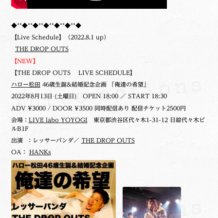
◆**◆**◆**◆**◆**◆**◆
【Live Schedule】（2022.8.1 up）
THE DROP OUTS
【NEW】
【THE DROP OUTS LIVE SCHEDULE】
ハロー松田
46歳生誕&結婚記念企画 「俺達の希望」
2022年8月13日 (土曜日)
OPEN 18:00 ／ START 18:30
ADV ¥3000 / DOOR ¥3500 同時配信あり 配信チケット2500円
会場：
LIVE labo YOYOGI
東京都渋谷区代々木1-31-12 日綜代々木ビ
ルB1F
出演 ：レッサーパンダ／
THE DROP OUTS
OA：
HANKs