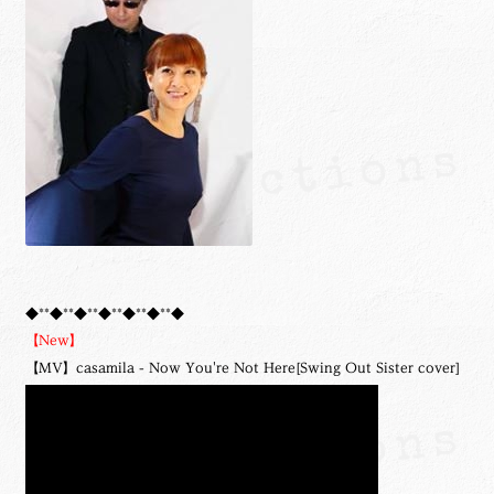
◆**◆**◆**◆**◆**◆**◆
【New】
【MV】casamila - Now You're Not Here[Swing Out Sister cover]