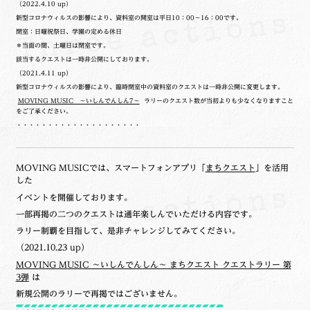
（2022.4.10 up）
新型コロナウィルスの影響により、資料室の開室は平日10：00～16：00です。
閉室：日曜祝祭日、学園の定める休日
＊当面の間、土曜日は閉室です。
該当するクエストは一時非公開にしております。
（2021.4.11 up）
新型コロナウィルスの影響により、臨時閉室中の資料室のクエストは一時非公開に変更します。
MOVING MUSIC ～いしんでんしん7～
ラリーのクエスト数が当初よりも少なくなりますこと
をご了承ください。
・・・・・・・・・・・・・・・・・・・・
MOVING MUSICでは、スマートフォンアプリ「
まちクエスト
」を活用
した
イベントを開催しております。
一部再掲の二つのクエストは通年楽しんでいただける内容です。
ラリー制覇を目指して、是非チャレンジしてみてください。
（2021.10.23 up）
MOVING MUSIC ～いしんでんしん～ まちクエスト クエストラリー 第
3弾
は
新規公開のラリーで再掲ではございません。