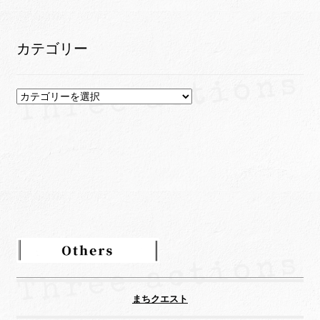
ー
カ
イ
カテゴリー
ブ
カ
テ
ゴ
リ
ー
まちクエスト