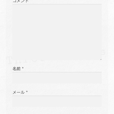
コメント
ョ
ン
名前
*
メール
*