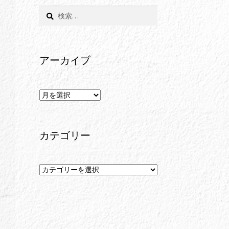
検
索:
アーカイブ
ア
ー
カ
イ
カテゴリー
ブ
カ
テ
ゴ
リ
ー