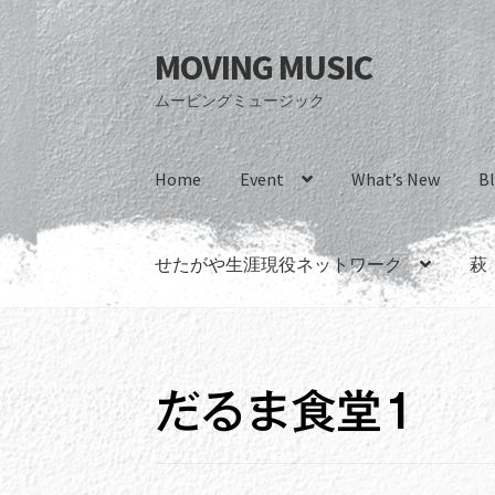
MOVING MUSIC
ナ
コ
ビ
ン
ムービングミュージック
ゲ
テ
ー
ン
シ
ツ
Home
Event
What’s New
B
ョ
へ
ン
ス
へ
キ
せたがや生涯現役ネットワーク
萩
ス
ッ
キ
プ
ッ
プ
だるま食堂1