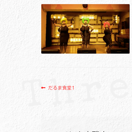
投
前
だるま食堂1
の
稿
投
ナ
稿:
ビ