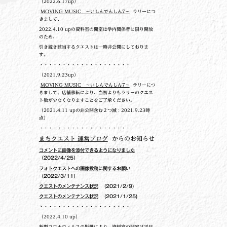
（2022.6.17up）
MOVING MUSIC ～いしんでんしん7～
ラリーにつ
きまして、
2022.4.10 upの
資料室の開室は学内関係者に限り開放
のため、
引き続き該当するクエストは一時非公開にしておりま
す。
・・・・・・・・・・・・・・・・・・・・
（2021.9.23up）
MOVING MUSIC ～いしんでんしん7～
ラリーにつ
きまして、店舗移転により、当初よりもラリーのクエス
ト数が少なくなりますことをご了承ください。
（2021.4.11 upの非公開含む２つ減：2021.9.23時
点）
・・・・・・・・・・・・・・・・・・・・
まちクエスト 運営ブログ
からのお知らせ
コメントに画像を添付できるようになりました
（2022/4/25）
フォトクエストへの画像投稿に関するお願い
（2022/3/11）
クエストのメンテナンス状況
(2021/2/9)
クエストのメンテナンス状況
(2021/1/25)
・・・・・・・・・・・・・・・・・・・・
（2022.4.10 up）
新型コロナウィルスの影響により、資料室の開室は平日