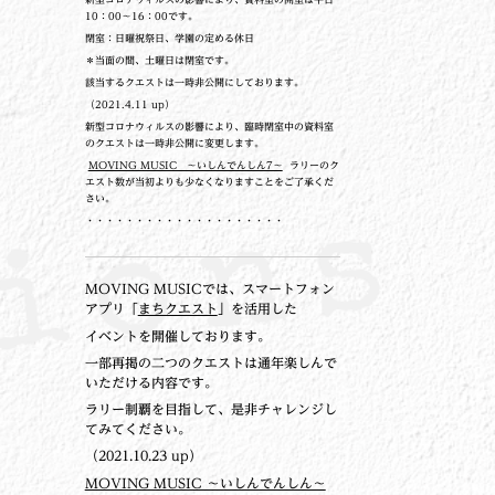
10：00～16：00です。
閉室：日曜祝祭日、学園の定める休日
＊当面の間、土曜日は閉室です。
該当するクエストは一時非公開にしております。
（2021.4.11 up）
新型コロナウィルスの影響により、臨時閉室中の資料室
のクエストは一時非公開に変更します。
MOVING MUSIC ～いしんでんしん7～
ラリーのク
エスト数が当初よりも少なくなりますことをご了承くだ
さい。
・・・・・・・・・・・・・・・・・・・・
MOVING MUSICでは、スマートフォン
アプリ「
まちクエスト
」を活用した
イベントを開催しております。
一部再掲の二つのクエストは通年楽しんで
いただける内容です。
ラリー制覇を目指して、是非チャレンジし
てみてください。
（2021.10.23 up）
MOVING MUSIC ～いしんでんしん～