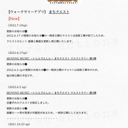
【ウォークラリーアプリ】
まちクエスト
【New】
（2022.7.10up）
更新のお知らせ❹
2022.6.17 の更新のお知らせ❷の一時非公開のクエストは改修工事が終了したため、
クエストのヒント 画像と解説を更新し再公開いたします。
（2022.6.17up）
MOVING MUSIC ～いしんでんしん～ まちクエスト クエストラリー 第3弾
更新のお知らせ❸
2022.6.5 upの更新のお知らせ❷の一時非公開のクエストは改修工事中のため、
後日再公開の予定です。
（2022.6.5 up）
MOVING MUSIC ～いしんでんしん～ まちクエスト クエストラリー 第3弾
更新のお知らせ❶
位置ずれのクエストを修正しました。
更新のお知らせ❷
設置の一ヶ所が変更の可能性があるため、一時非公開にしております。
・・・・・・・・・・・・・・・・・・・・
（2021.10.23 up）