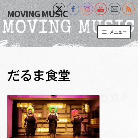
MOVING MUSIC
ナ
コ
ビ
ン
ゲ
テ
メニュー
ー
ン
シ
ツ
Home
ョ
へ
ン
ス
サ
Event
へ
キ
ブ
だるま食堂
ス
ッ
メ
What’s New
キ
プ
ニ
ッ
ュ
Blog
プ
ー
を
サ
+MM Online Video Platform
展
ブ
開
メ
サ
フォトギャラリー
ニ
ブ