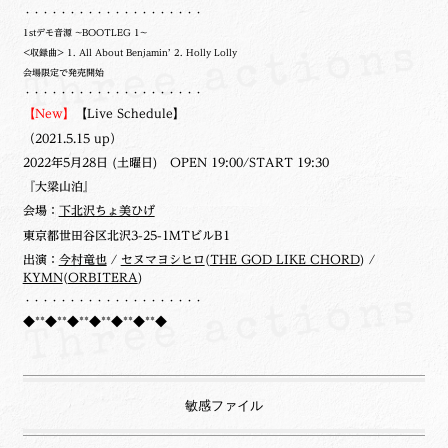
・・・・・・・・・・・・・・・・・・・・
1stデモ音源 ~BOOTLEG 1~
<収録曲> 1. All About Benjamin’ 2. Holly Lolly
会場限定で発売開始
・・・・・・・・・・・・・・・・・・・・
【New】
【Live Schedule】
（2021.5.15 up）
2022年5月28日 (土曜日) OPEN 19:00/START 19:30
『大梁山泊』
会場：
下北沢ちょ美ひげ
東京都世田谷区北沢3-25-1MTビルB1
出演：
今村竜也
/
セヌマヨシヒロ
(
THE GOD LIKE CHORD
) /
KYMN
(
ORBITERA
)
・・・・・・・・・・・・・・・・・・・・
◆**◆**◆**◆**◆**◆**◆
敏感ファイル