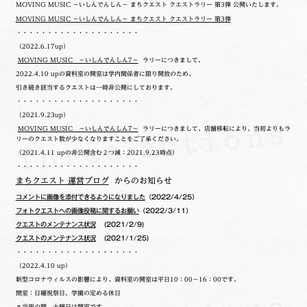
MOVING MUSIC ～いしんでんしん～ まちクエスト クエストラリー 第3弾 公開いたします。
MOVING MUSIC ～いしんでんしん～ まちクエスト クエストラリー 第3弾
・・・・・・・・・・・・・・・・・・・・
（2022.6.17up）
MOVING MUSIC ～いしんでんしん7～
ラリーにつきまして、
2022.4.10 upの
資料室の開室は学内関係者に限り開放のため、
引き続き該当するクエストは一時非公開にしております。
・・・・・・・・・・・・・・・・・・・・
（2021.9.23up）
MOVING MUSIC ～いしんでんしん7～
ラリーにつきまして、店舗移転により、当初よりもラ
リーのクエスト数が少なくなりますことをご了承ください。
（2021.4.11 upの非公開含む２つ減：2021.9.23時点）
・・・・・・・・・・・・・・・・・・・・
まちクエスト 運営ブログ
からのお知らせ
コメントに画像を添付できるようになりました
（2022/4/25）
フォトクエストへの画像投稿に関するお願い
（2022/3/11）
クエストのメンテナンス状況
(2021/2/9)
クエストのメンテナンス状況
(2021/1/25)
・・・・・・・・・・・・・・・・・・・・
（2022.4.10 up）
新型コロナウィルスの影響により、資料室の開室は平日10：00～16：00です。
閉室：日曜祝祭日、学園の定める休日
＊当面の間、土曜日は閉室です。