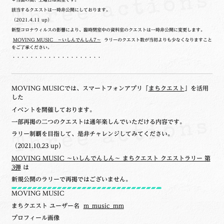
該当するクエストは一時非公開にしております。
（2021.4.11 up）
新型コロナウィルスの影響により、臨時閉室中の資料室のクエストは一時非公開に変更します。
MOVING MUSIC ～いしんでんしん7～
ラリーのクエスト数が当初よりも少なくなりますこと
をご了承ください。
・・・・・・・・・・・・・・・・・・・・
MOVING MUSICでは、スマートフォンアプリ「
まちクエスト
」を活用
した
イベントを開催しております。
一部再掲の二つのクエストは通年楽しんでいただける内容です。
ラリー制覇を目指して、是非チャレンジしてみてください。
（2021.10.23 up）
MOVING MUSIC ～いしんでんしん～ まちクエスト クエストラリー 第
3弾
は
新規公開のラリーで再掲ではございません。
MOVING MUSIC
まちクエスト ユーザー名
m_music_mm
プロフィール画像