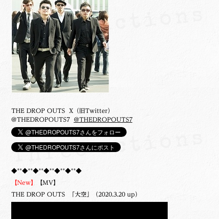
THE DROP OUTS X（旧Twitter）
@THEDROPOUTS7
@THEDROPOUTS7
◆**◆**◆**◆**◆**◆**◆
【New】
【MV】
THE DROP OUTS 「大空」（2020.3.20 up）