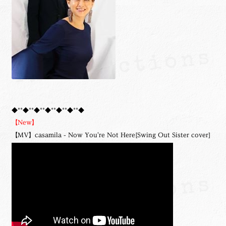
◆**◆**◆**◆**◆**◆**◆
【New】
【MV】casamila - Now You're Not Here[Swing Out Sister cover]