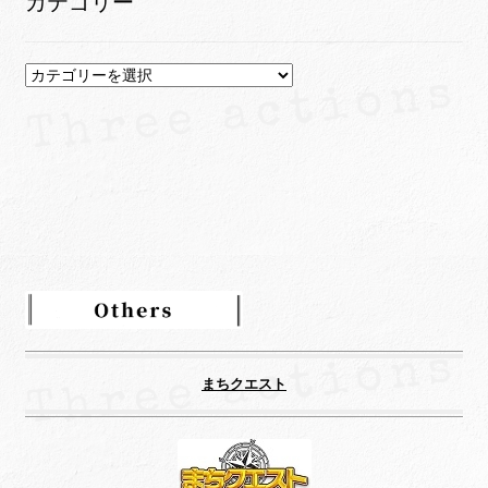
カテゴリー
ブ
カ
テ
ゴ
リ
ー
まちクエスト