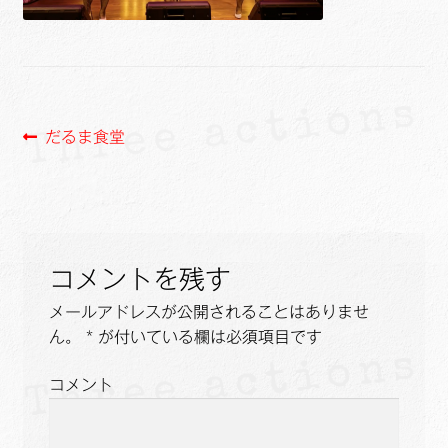
ュ
メ
サ
Links
ー
ニ
ブ
を
ュ
メ
サ
せたがや生涯現役ネットワーク
展
ー
ニ
ブ
開
を
ュ
メ
サ
萩・魅力PR大使
投
前
展
だるま食堂
ー
ニ
ブ
の
開
を
ュ
メ
稿
出演希望/お問い合わせフォーム
投
展
ー
ニ
ナ
稿:
開
を
ュ
Contact
展
ー
ビ
開
を
コメントを残す
ゲ
展
メールアドレスが公開されることはありませ
開
ー
ん。
*
が付いている欄は必須項目です
シ
コメント
ョ
ン