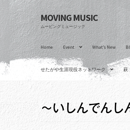
MOVING MUSIC
ナ
コ
ビ
ン
ムービングミュージック
ゲ
テ
ー
ン
シ
ツ
Home
Event
What’s New
B
ョ
へ
ン
ス
へ
キ
せたがや生涯現役ネットワーク
萩
ス
ッ
キ
プ
ッ
プ
～いしんでんし