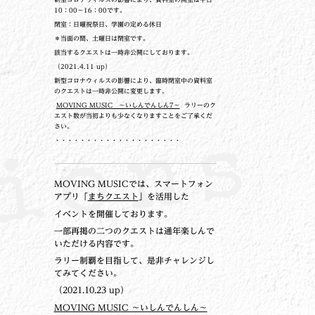
10：00～16：00です。
閉室：日曜祝祭日、学園の定める休日
＊当面の間、土曜日は閉室です。
該当するクエストは一時非公開にしております。
（2021.4.11 up）
新型コロナウィルスの影響により、臨時閉室中の資料室
のクエストは一時非公開に変更します。
MOVING MUSIC ～いしんでんしん7～
ラリーのク
エスト数が当初よりも少なくなりますことをご了承くだ
さい。
・・・・・・・・・・・・・・・・・・・・
MOVING MUSICでは、スマートフォン
アプリ「
まちクエスト
」を活用した
イベントを開催しております。
一部再掲の二つのクエストは通年楽しんで
いただける内容です。
ラリー制覇を目指して、是非チャレンジし
てみてください。
（2021.10.23 up）
MOVING MUSIC ～いしんでんしん～