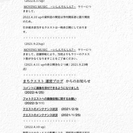
（2022.6.17up）
MOVING MUSIC ～いしんでんしん7～
ラリーにつ
きまして、
2022.4.10 upの
資料室の開室は学内関係者に限り開放
のため、
引き続き該当するクエストは一時非公開にしておりま
す。
・・・・・・・・・・・・・・・・・・・・
（2021.9.23up）
MOVING MUSIC ～いしんでんしん7～
ラリーにつ
きまして、店舗移転により、当初よりもラリーのクエス
ト数が少なくなりますことをご了承ください。
（2021.4.11 upの非公開含む２つ減：2021.9.23時
点）
・・・・・・・・・・・・・・・・・・・・
まちクエスト 運営ブログ
からのお知らせ
コメントに画像を添付できるようになりました
（2022/4/25）
フォトクエストへの画像投稿に関するお願い
（2022/3/11）
クエストのメンテナンス状況
(2021/2/9)
クエストのメンテナンス状況
(2021/1/25)
・・・・・・・・・・・・・・・・・・・・
（2022.4.10 up）
新型コロナウィルスの影響により、資料室の開室は平日