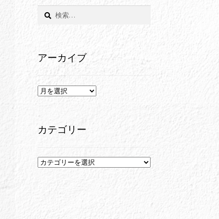
検
索:
アーカイブ
ア
ー
カ
イ
カテゴリー
ブ
カ
テ
ゴ
リ
ー