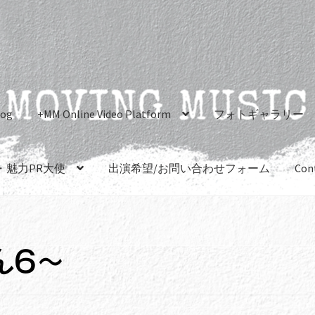
log
+MM Online Video Platform
フォトギャラリー
・魅力PR大使
出演希望/お問い合わせフォーム
Con
ん6～