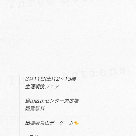
3月11日(土)12～13時
生涯現役フェア
烏山区民センター前広場
観覧無料
出張版烏山デーゲーム