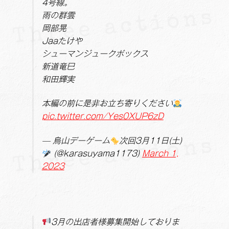
4号線。
雨の群雲
岡部晃
Jaaたけや
シューマンジュークボックス
新道竜巳
和田輝実
本編の前に是非お立ち寄りください
pic.twitter.com/Yes0XUP6zD
— 烏山デーゲーム
次回3月11日(土)
(@karasuyama1173)
March 1,
2023
3月の出店者様募集開始しておりま