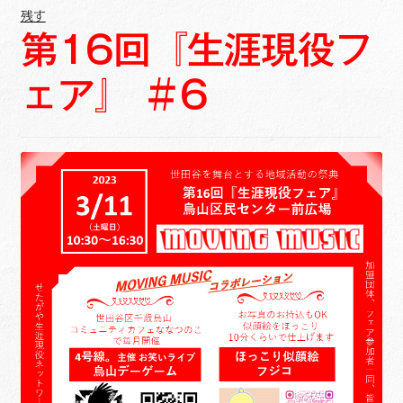
残す
第16回『生涯現役フ
ェア』 ＃6