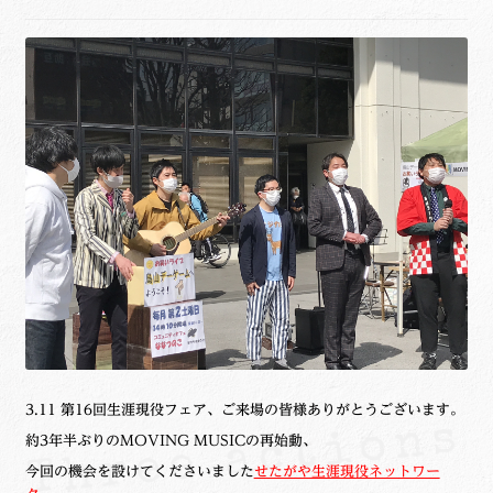
ュ
メ
サ
Links
ー
ニ
ブ
を
ュ
メ
サ
せたがや生涯現役ネットワーク
展
ー
ニ
ブ
開
を
ュ
メ
サ
萩・魅力PR大使
展
ー
ニ
ブ
開
を
ュ
メ
出演希望/お問い合わせフォーム
展
ー
ニ
開
を
ュ
Contact
展
ー
開
を
展
開
3.11 第16回生涯現役フェア、ご来場の皆様ありがとうございます。
約3年半ぶりのMOVING MUSICの再始動、
今回の機会を設けてくださいました
せたがや生涯現役ネットワー