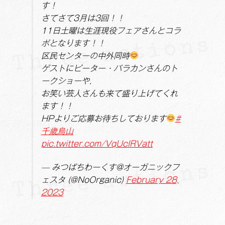
す！
さてさて3月は3回！！
11日土曜は生涯現役フェアさんとコラ
ボとなります！！
区民センターの中外同時
ゲストにピーター・バラカンさんのト
ークショーや,
お笑い芸人さんも来て盛り上げてくれ
ます！！
HPよりご応募お待ちしております
#
千歳烏山
pic.twitter.com/VqUclRVatt
— みつばちわーくす@オーガニックフ
ェスタ (@NoOrganic)
February 28,
2023