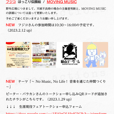
フジコ
ほっこり似顔絵 /
MOVING MUSIC
野外広場につきまして、
天候不良時の場合の主催者判断と、MOVING MUSIC
の詳細については追って更新いたします。
予め
ご了承くださいますよう
お願い申し上げます。
NEW
フジコさんの参加時間は10:30～16:00の予定です。
（2023.2.12 up）
NEW
テーマ「～ No Music, No Life！ 音楽を通じた仲間つくり
～」
ピーター・バラカンさんのトークショー申し込みQRコードが追加さ
れたチラシがこちらです。（2023.1.29 up）
↓↓↓ 生涯現役フェアトークショー申込フォーム
https://docs.google.com/…/1FAIpQLSfxfGN2k3…/viewform