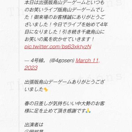
本日は出張版烏山デーゲームといつも
のお笑いライブ版烏山デーゲームでし
た！御来場のお客様誠にありがとうご
ざいました！今日でライブを始めて4年
目になりました！引き続き千歳烏山に
お笑いの風を吹かせていきます！
pic.twitter.com/bs63xktyzN
— 4号線。 (@4gosen)
March 11,
2023
出張版烏山デーゲームありがとうござ
いました
春の日差しが気持ちいい中大勢のお客
様に足を止めて頂き感謝です
出演者は