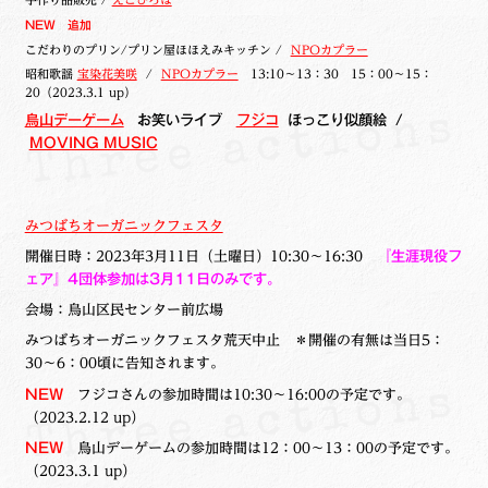
NEW 追加
こだわりのプリン/プリン屋ほほえみキッチン /
NPOカプラー
昭和歌謡
宝染花美咲
/
NPOカプラー
13:10～13：30 15：00～15：
20（2023.3.1 up）
烏山デーゲーム
お笑いライブ
フジコ
ほっこり似顔絵 /
MOVING MUSIC
みつばちオーガニックフェスタ
開催日時：2023年3月11日（土曜日）10:30～16:30
『生涯現役フ
ェア』4
団体参加は3月11日のみです。
会場：烏山区民センター前広場
みつばちオーガニックフェスタ荒天中止 ＊開催の有無は当日5：
30〜6：00頃に告知されます。
NEW
フジコさんの参加時間は10:30～16:00の予定です。
（2023.2.12 up）
NEW
烏山デーゲームの参加時間は12：00～13：00の予定です。
（2023.3.1 up）