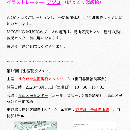
イラストレーター
フジコ
（ほっこり似顔絵）
の2組とコラボレーションし、一活動団体として
生涯現役フェアに参
加いたします。
MOVING MUSICのブースの場所は、烏山区民センター屋外の烏山
区民センター前広場になります。
皆さま、是非お越しくださいませ。
**-**-**-**-**-**-**-****-**-**-**-**-**-**-**
第16回『生涯現役フェア』
主催：
せたがや生涯現役ネットワーク
（世田谷区補助事業）
開催日時：2023年3月11日（土曜日） 10：30～18：00
会場：
烏山区民センター
（ホール、ロビー、
3階会議室
）、烏山区民
センター前広場
東京都世田谷区南烏山6-2-19
▲電車：
京王線 千歳烏山駅
北口
徒歩1分▲