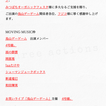
ク
、
みつばちオーガニックフェスタ
様に多大なるご支援を賜り、
ご出演の
烏山デーゲーム
関係者各位、
フジコ
様に厚く感謝申し上げ
ます。
MOVING MUSIC枠
烏山デーゲーム
出演メンバー
4号線。
雨の群雲
岡部晃
Jaaたけや
シューマンジュークボックス
新道竜巳
和田輝実
お笑いライブ「烏山デーゲーム」
主催
4号線。