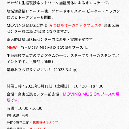
せたがや生涯現役ネットワーク加盟団体によるオンステージ、
地域活動紹介コーナー他、ブロードキャスター ピーター・バラカン
によるトークショーも開催。
MOVING MUSIC枠は
みつばちオーガニックフェスタ
烏山区民
センター前広場 が会場になりますが、
荒天時は烏山区民センター内に変更・実施予定です。
NEW
当日
MOVING MUSICの屋外ブースは、
生涯現役フェアのプログラムの一つ、スタープラリーのスタンプポ
イントです。（景品：抽選）
是非お立ち寄りください！（2023.3.4up）
開催日時：2023年3月11日（土曜日） 10：30～18：00
会場：烏山区民センター前広場
MOVING MUSICのブースの場
所です。
時間：10:30～16:30
野外広場 出店
手作り電車工作 /
世田谷砂場クラブ
手作り品販売 /
えこひろば