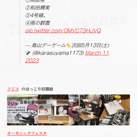
①岡部晃
②和田輝実
③4号線。
④雨の群雲
pic.twitter.com/0MVC73HJVQ
— 烏山デーゲーム
次回5月13日(土)
(@karasuyama1173)
March 11,
2023
フジコ
のほっこり似顔絵
オーガニックフェスタ