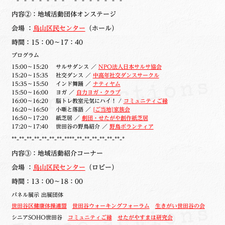
内容②：地域活動団体オンステージ
会場 ：
烏山区民センター
（ホール）
時間：15：00～17：40
プログラム
15:00～15:20 サルサダンス ／
NPO法人日本サルサ協会
15:20～15:35 社交ダンス ／
中高年社交ダンスサークル
15:35～15:50 インド舞踊 ／
ナティヤム
15:50～16:00 ヨガ ／
自力ヨガ・クラブ
16:00～16:20 脳トレ教室元気にハイ！ /
コミュニティご縁
16:20～16:50 小噺と落語 ／
[ご当地]家族会
16:50～17:20 紙芝居 ／
劇団・せたがや創作紙芝居
17:20～17:40 世田谷の野鳥紹介 ／
野鳥ボランティア
**-**-**-**-**-**-**-****-**-**-**-**-**-**-*
内容③：地域活動紹介コーナー
会場 ：
烏山区民センター
（
ロビー）
時間：13：00～18：00
パネル展示 出展団体
世田谷区健康体操連盟
世田谷ウォーキングフォーラム
生きがい世田谷の会
シニア
SOHO
世田谷
コミュニティご縁
せたがやすまほ研究会