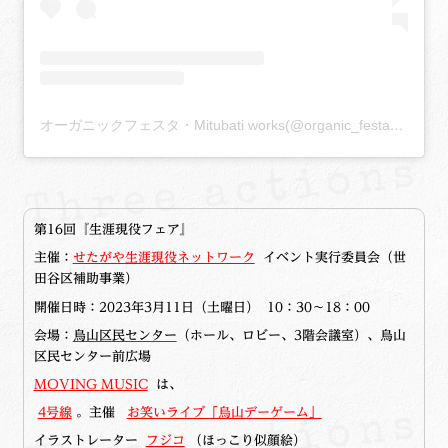
オーガニックフェスタ・Mitubati works(@organic_festa)がシェアした投稿
第16回『生涯現役フェア』
主催：
せたがや生涯現役ネットワーク
イベント実行委員会（世
田谷区補助事業）
開催日時：2023年3月11日（土曜日） 10：30～18：00
会場：
烏山区民センター
（ホール、ロビー、
3階会議室
）、烏山
区民センター前広場
MOVING MUSIC
は、
4号線
。主催
お笑いライブ「烏山デーゲーム」
イラストレーター
フジコ
（ほっこり似顔絵）