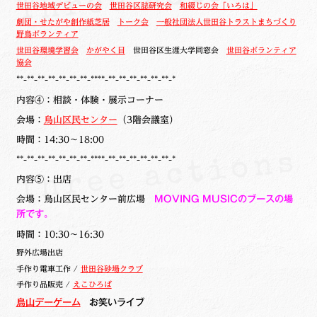
世田谷地域デビューの会
世田谷区誌研究会
和綴じの会「いろは」
劇団・せたがや創作紙芝居
トーク会
一般社団法人世田谷トラストまちづくり
野鳥ボランティア
世田谷環境学習会
かがやく目
世田谷区生涯大学同窓会
世田谷ボランティア
協会
**-**-**-**-**-**-**-****-**-**-**-**-**-**-*
内容④：相談・体験・展示コーナー
会場：
烏山区民センター
（3階会議室）
時間：14:30～18:00
**-**-**-**-**-**-**-****-**-**-**-**-**-**-*
内容⑤：出店
会場：烏山区民センター前広場
MOVING MUSICのブースの場
所です。
時間：10:30～16:30
野外広場出店
手作り電車工作 /
世田谷砂場クラブ
手作り品販売 /
えこひろば
烏山デーゲーム
お笑いライブ