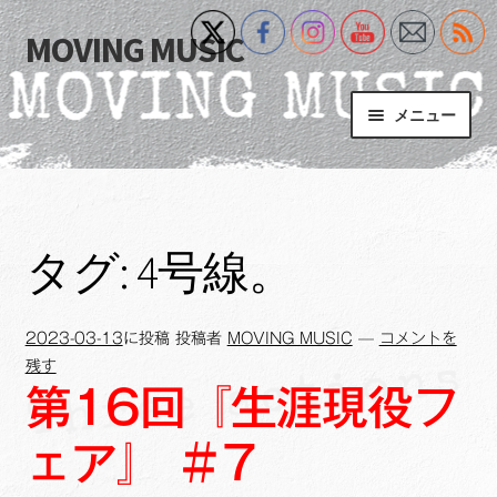
MOVING MUSIC
ナ
コ
ビ
ン
ゲ
テ
メニュー
ー
ン
シ
ツ
Home
ョ
へ
ン
ス
サ
Event
へ
キ
ブ
タグ:
4号線。
ス
ッ
メ
What’s New
キ
プ
ニ
ッ
ュ
2023-03-13
に投稿
投稿者
MOVING MUSIC
—
コメントを
Blog
プ
ー
残す
を
第16回『生涯現役フ
サ
+MM Online Video Platform
展
ブ
開
ェア』 ＃7
メ
サ
フォトギャラリー
ニ
ブ