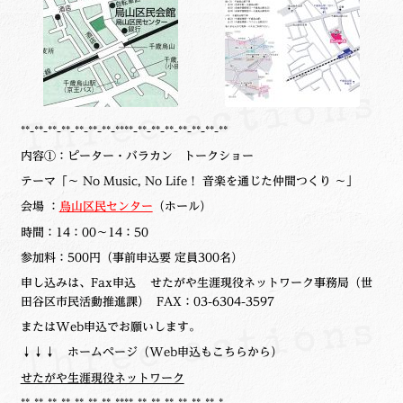
**-**-**-**-**-**-**-****-**-**-**-**-**-**-**
内容①：ピーター・バラカン トークショー
テーマ「～ No Music, No Life！ 音楽を通じた仲間つくり ～」
会場 ：
烏山区民センター
（ホール）
時間：14：00～14：50
参加料：500円（事前申込要 定員300名）
申し込みは、Fax申込 せたがや生涯現役ネットワーク事務局（世
田谷区市民活動推進課） FAX：03-6304-3597
またはWeb申込でお願いします。
↓↓↓ ホームページ（Web申込もこちらから）
せたがや生涯現役ネットワーク
**-**-**-**-**-**-**-****-**-**-**-**-**-**-*