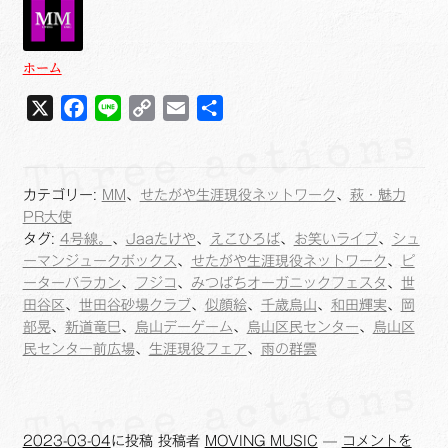
ホーム
X
F
L
C
E
共
a
i
o
m
有
c
n
p
a
e
e
y
i
カテゴリー:
MM
、
せたがや生涯現役ネットワーク
、
萩・魅力
b
L
l
PR大使
o
i
タグ:
4号線。
、
Jaaたけや
、
えこひろば
、
お笑いライブ
、
シュ
ーマンジュークボックス
、
せたがや生涯現役ネットワーク
、
ピ
o
n
ーターバラカン
、
フジコ
、
みつばちオーガニックフェスタ
、
世
k
k
田谷区
、
世田谷砂場クラブ
、
似顔絵
、
千歳烏山
、
和田輝実
、
岡
部晃
、
新道竜巳
、
烏山デーゲーム
、
烏山区民センター
、
烏山区
民センター前広場
、
生涯現役フェア
、
雨の群雲
2023-03-04
に投稿
投稿者
MOVING MUSIC
—
コメントを