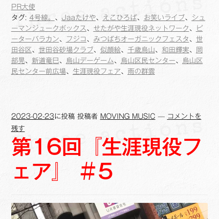
b
L
l
PR大使
o
i
タグ:
4号線。
、
Jaaたけや
、
えこひろば
、
お笑いライブ
、
シュ
ーマンジュークボックス
、
せたがや生涯現役ネットワーク
、
ピ
o
n
ーターバラカン
、
フジコ
、
みつばちオーガニックフェスタ
、
世
k
k
田谷区
、
世田谷砂場クラブ
、
似顔絵
、
千歳烏山
、
和田輝実
、
岡
部晃
、
新道竜巳
、
烏山デーゲーム
、
烏山区民センター
、
烏山区
民センター前広場
、
生涯現役フェア
、
雨の群雲
2023-02-23
に投稿
投稿者
MOVING MUSIC
—
コメントを
残す
第16回『生涯現役フ
ェア』 ＃5