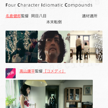
名倉健郎
監督 岡目八目 適材適所
本末転倒
高山康平
監督
『コメディ』