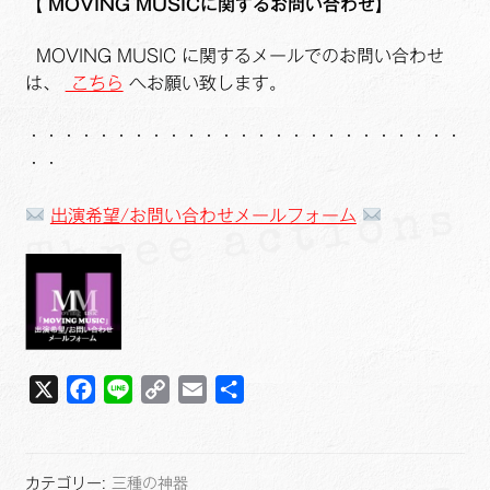
【
MOVING MUSICに関するお問い合わせ】
MOVING MUSIC に関するメールでのお問い合わせ
は、
こちら
へお願い致します。
・・・・・・・・・・・・・・・・・・・・・・・・・
・・
出演希望/お問い合わせメールフォーム
X
F
L
C
E
共
a
i
o
m
有
c
n
p
a
e
e
y
i
カテゴリー:
三種の神器