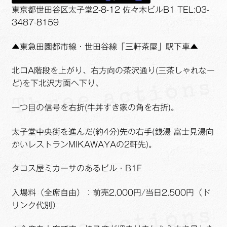
東京都世田谷区太子堂2-8-12 佐々木ビルB1 TEL:03-
3487-8159
▲東急田園都市線・世田谷線「三軒茶屋」駅下車▲
北口A階段を上がり、右方向の茶沢通り(三茶しゃれなー
ど)を下北沢方面へ下り、
一つ目の信号を右折(牛丼すき家の角を右折)。
太子堂中央街を進んだ(約4分)先の右手(銭湯 富士見湯向
かいレストランMIKAWAYAの2軒先)。
タコス屋ミカーサのあるビル・B1F
入場料（全席自由）：前売2,000円/当日2,500円（ド
リンク代別）