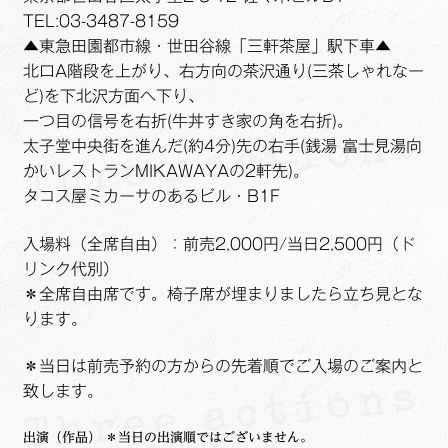
TEL:03-3487-8159
▲東急田園都市線・世田谷線「三軒茶屋」駅下車▲
北口A階段を上がり、右方向の茶沢通り(三茶しゃれなー
ど)を下北沢方面へ下り、
一つ目の信号を右折(牛丼すき家の角を右折)。
太子堂中央街を進んだ(約4分)先の右手(銭湯 富士見湯向
かいレストランMIKAWAYAの2軒先)。
タコス屋ミカーサのあるビル・B1F
入場料（全席自由）：前売2,000円/当日2,500円（ド
リンク代別）
＊全席自由席です。椅子席が埋まりましたら立ち見とな
ります。
＊当日は前売予約の方からの先着順でご入場のご案内と
致します。
出演（作品） ＊当日の出演順ではございません。