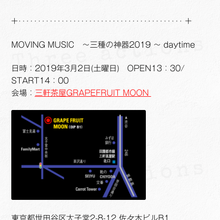
+‥‥‥‥‥‥‥‥‥‥‥‥‥‥‥‥‥‥‥‥‥ +
MOVING MUSIC ～三種の神器2019 ～ daytime
日時：2019年3月2日(土曜日) OPEN13：30/
START14：00
会場：
三軒茶屋GRAPEFRUIT MOON
東京都世田谷区太子堂2-8-12 佐々木ビルB1