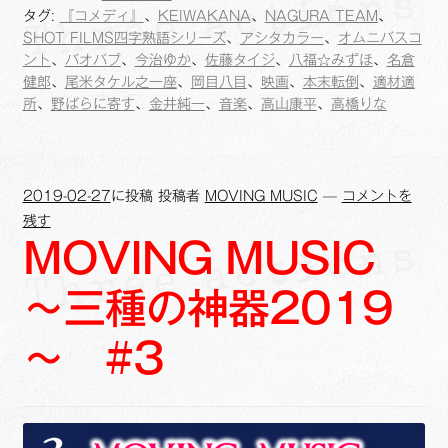
b
L
l
タグ:
『コメディ』
、
KEIWAKANA
、
NAGURA TEAM
、
o
i
SHOT FILMS四字熟語シリーズ
、
アシタカラー
、
オムニバスコ
ント
、
バオバブ
、
今治ゆか
、
佐藤タイジ
、
八福☆みずほ
、
名倉
o
n
健郎
、
尾米タケル之一座
、
岡目八目
、
映画
、
本末転倒
、
適材適
k
k
所
、
野ばらに寄す
、
金井純一
、
音楽
、
高山康平
、
高橋りな
2019-02-27
に投稿
投稿者
MOVING MUSIC
—
コメントを
残す
MOVING MUSIC
～三種の神器2019
～ #3