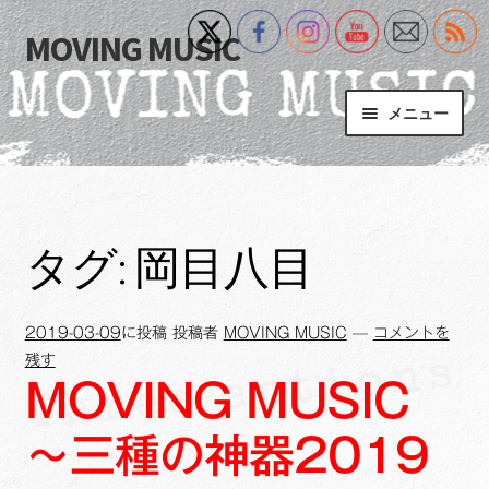
MOVING MUSIC
ナ
コ
ビ
ン
ゲ
テ
メニュー
ー
ン
シ
ツ
Home
ョ
へ
ン
ス
サ
Event
へ
キ
ブ
タグ:
岡目八目
ス
ッ
メ
What’s New
キ
プ
ニ
ッ
ュ
2019-03-09
に投稿
投稿者
MOVING MUSIC
—
コメントを
Blog
プ
ー
残す
を
MOVING MUSIC
サ
+MM Online Video Platform
展
ブ
開
～三種の神器2019
メ
サ
フォトギャラリー
ニ
ブ