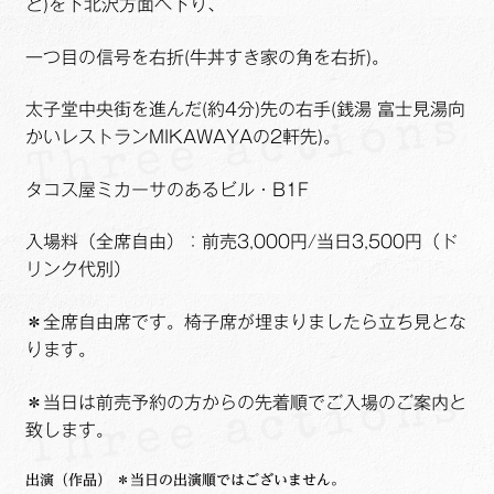
ど)を下北沢方面へ下り、
一つ目の信号を右折(牛丼すき家の角を右折)。
太子堂中央街を進んだ(約4分)先の右手(銭湯 富士見湯向
かいレストランMIKAWAYAの2軒先)。
タコス屋ミカーサのあるビル・B1F
入場料（全席自由）：前売3,000円/当日3,500円（ド
リンク代別）
＊全席自由席です。椅子席が埋まりましたら立ち見とな
ります。
＊当日は前売予約の方からの先着順でご入場のご案内と
致します。
出演（作品） ＊当日の出演順ではございません。