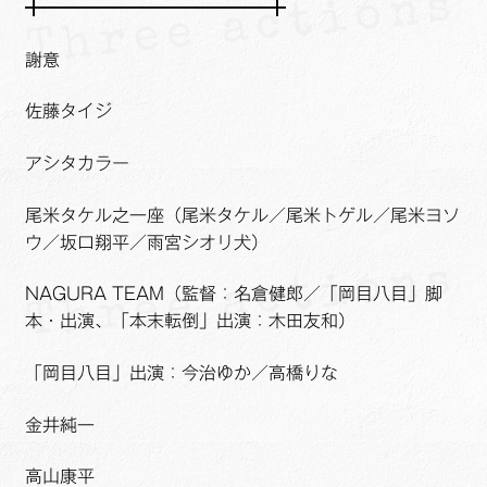
╋━━━━━━━━━━━━━╋
謝意
佐藤タイジ
アシタカラー
尾米タケル之一座（尾米タケル／尾米トゲル／尾米ヨソ
ウ／坂口翔平／雨宮シオリ犬）
NAGURA TEAM（監督：名倉健郎／「岡目八目」脚
本・出演、「本末転倒」出演：木田友和）
「岡目八目」出演：今治ゆか／高橋りな
金井純一
高山康平