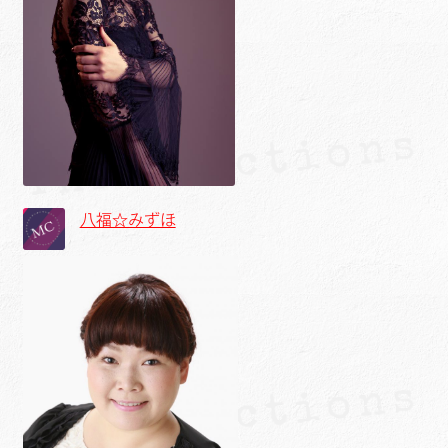
八福☆みずほ