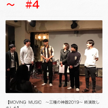
～ #4
ュ
メ
サ
Links
ー
ニ
ブ
を
ュ
メ
サ
せたがや生涯現役ネットワーク
展
ー
ニ
ブ
開
を
ュ
メ
サ
萩・魅力PR大使
展
ー
ニ
ブ
開
を
ュ
メ
出演希望/お問い合わせフォーム
展
ー
ニ
開
を
ュ
Contact
展
ー
開
を
展
開
【MOVING MUSIC ～三種の神器2019～ 終演致し