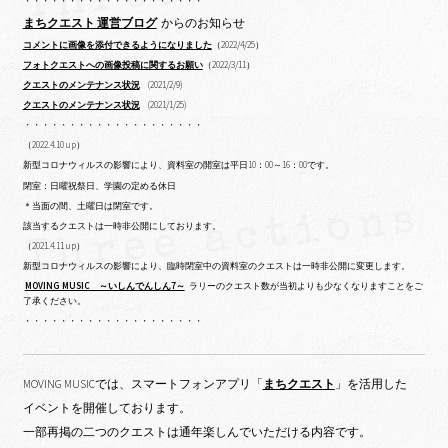
・・・・・・・・・・・・・・・・・・・・
まちクエスト 運営ブログ
からのお知らせ
コメントに画像を添付できるようになりました
（2022/4/25）
フォトクエストへの画像投稿に関するお願い
（2022/3/11）
クエストのメンテナンス状況
(2021/2/9)
クエストのメンテナンス状況
(2021/1/25)
・・・・・・・・・・・・・・・・・・・・
（2022.4.10 up）
新型コロナウィルスの影響により、資料室の開室は平日10：00～16：00です。
閉室：日曜祝祭日、学園の定める休日
＊当面の間、土曜日は閉室です。
該当するクエストは一時非公開にしております。
（2021.4.11 up）
新型コロナウィルスの影響により、臨時閉室中の資料室のクエストは一時非公開に変更します。
MOVING MUSIC ～いしんでんしん7～
ラリーのクエスト数が当初よりも少なくなりますことをご
了承ください。
・・・・・・・・・・・・・・・・・・・・
MOVING MUSICでは、スマートフォンアプリ「
まちクエスト
」を活用した
イベントを開催しております。
一部再掲の二つのクエストは通年楽しんでいただける内容です。