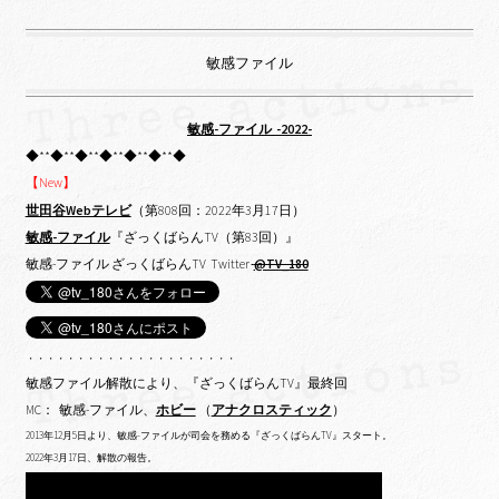
敏感ファイル
敏感-ファイル -2022-
◆**◆**◆**◆**◆**◆**◆
【New】
世田谷Webテレビ
（第808回：2022年3月17日）
敏感-ファイル
『ざっくばらんTV（第83回）』
敏感-ファイル ざっくばらんTV Twitter
@TV_180
・・・・・・・・・・・・・・・・・・・・・
敏感ファイル解散により、『ざっくばらんTV』最終回
MC： 敏感-ファイル、
ホビー
（
アナクロスティック
）
2013年12月5日より、敏感-ファイルが司会を務める『ざっくばらんTV』スタート。
2022年3月17日、解散の報告。