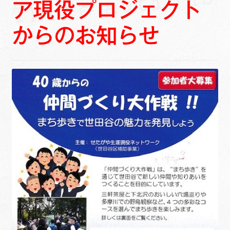
ア現役プロジェクト
ュ
メ
サ
Links
ー
ニ
ブ
からのお知らせ
を
ュ
メ
サ
せたがや生涯現役ネットワーク
展
ー
ニ
ブ
開
を
ュ
メ
サ
萩・魅力PR大使
展
ー
ニ
ブ
開
を
ュ
メ
出演希望/お問い合わせフォーム
展
ー
ニ
開
を
ュ
Contact
展
ー
開
を
展
開