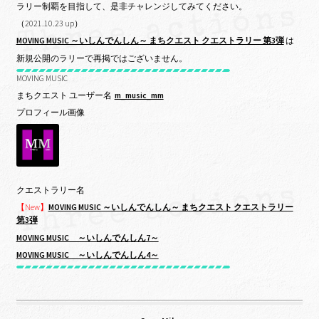
ラリー制覇を目指して、是非チャレンジしてみてください。
（2021.10.23 up）
MOVING MUSIC ～いしんでんしん～ まちクエスト クエストラリー 第3弾
は
新規公開のラリーで再掲ではございません。
MOVING MUSIC
まちクエスト ユーザー名
m_music_mm
プロフィール画像
クエストラリー名
【New】
MOVING MUSIC ～いしんでんしん～ まちクエスト クエストラリー
第3弾
MOVING MUSIC ～いしんでんしん7～
MOVING MUSIC ～いしんでんしん4～