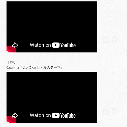
【MV】
Casa Mila 「ルパン三世・愛のテーマ」