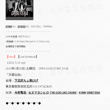
KYMN
(Vo)、
KYOHEI
(Dr)、KAZU(Gu)、YAMA(Ba)
・・・・・・・・・・・・・・・・・・・・
1stデモ音源 ~BOOTLEG 1~
<収録曲> 1. All About Benjamin’ 2. Holly Lolly
会場限定で発売開始
・・・・・・・・・・・・・・・・・・・・
【New】
【Live Schedule】
（2021.5.15 up）
2022年5月28日 (土曜日) OPEN 19:00/START 19:30
『大梁山泊』
会場：
下北沢ちょ美ひげ
東京都世田谷区北沢3-25-1MTビルB1
出演：
今村竜也
/
セヌマヨシヒロ
(
THE GOD LIKE CHORD
) /
KYMN
(
ORBITERA
)
・・・・・・・・・・・・・・・・・・・・
◆**◆**◆**◆**◆**◆**◆