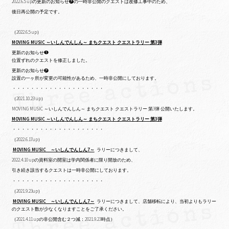
2022.6.5 upの更新のお知らせ❷の一時非公開のクエストは改修工事中のため、
後日再公開の予定です。
（2022.6.5 up）
MOVING MUSIC ～いしんでんしん～ まちクエスト クエストラリー 第3弾
更新のお知らせ❶
位置ずれのクエストを修正しました。
更新のお知らせ❷
設置の一ヶ所が変更の可能性があるため、一時非公開にしております。
・・・・・・・・・・・・・・・・・・・・
（2021.10.23 up）
MOVING MUSIC ～いしんでんしん～ まちクエスト クエストラリー 第3弾 公開いたします。
MOVING MUSIC ～いしんでんしん～ まちクエスト クエストラリー 第3弾
・・・・・・・・・・・・・・・・・・・・
（2022.6.17up）
MOVING MUSIC ～いしんでんしん7～
ラリーにつきまして、
2022.4.10 upの
資料室の開室は学内関係者に限り開放のため、
引き続き該当するクエストは一時非公開にしております。
・・・・・・・・・・・・・・・・・・・・
（2021.9.23up）
MOVING MUSIC ～いしんでんしん7～
ラリーにつきまして、店舗移転により、当初よりもラリー
のクエスト数が少なくなりますことをご了承ください。
（2021.4.11 upの非公開含む２つ減：2021.9.23時点）