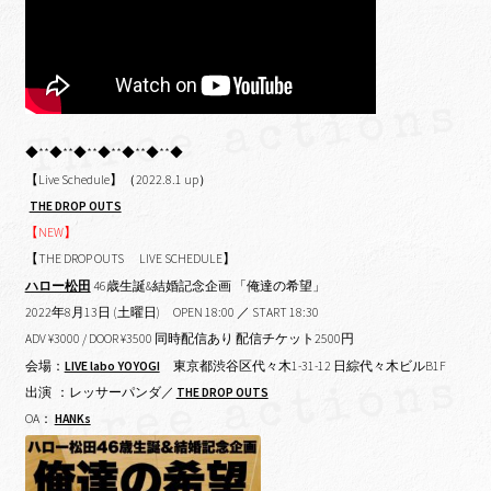
◆**◆**◆**◆**◆**◆**◆
【Live Schedule】（2022.8.1 up）
THE DROP OUTS
【NEW】
【THE DROP OUTS LIVE SCHEDULE】
ハロー松田
46歳生誕&結婚記念企画 「俺達の希望」
2022年8月13日 (土曜日)
OPEN 18:00 ／ START 18:30
ADV ¥3000 / DOOR ¥3500 同時配信あり 配信チケット2500円
会場：
LIVE labo YOYOGI
東京都渋谷区代々木1-31-12 日綜代々木ビルB1F
出演 ：レッサーパンダ／
THE DROP OUTS
OA：
HANKs