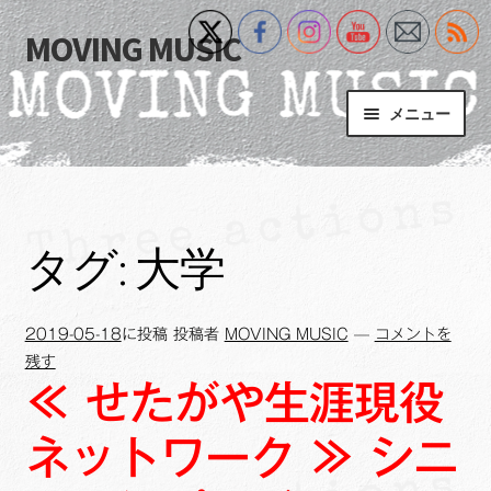
MOVING MUSIC
ナ
コ
ビ
ン
ゲ
テ
メニュー
ー
ン
シ
ツ
Home
ョ
へ
ン
ス
サ
Event
へ
キ
ブ
タグ:
大学
ス
ッ
メ
What’s New
キ
プ
ニ
ッ
ュ
2019-05-18
に投稿
投稿者
MOVING MUSIC
—
コメントを
Blog
プ
ー
残す
を
≪ せたがや生涯現役
サ
+MM Online Video Platform
展
ブ
開
ネットワーク ≫ シニ
メ
サ
フォトギャラリー
ニ
ブ