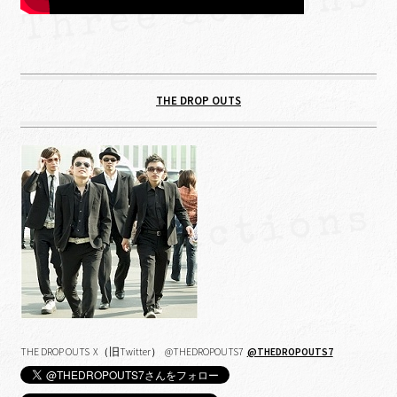
THE DROP OUTS
THE DROP OUTS X（旧Twitter） @THEDROPOUTS7
@THEDROPOUTS7