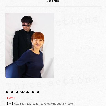
Casa Mila
◆**◆**◆**◆**◆**◆**◆
【New】
【MV】casamila - Now You're Not Here[Swing Out Sister cover]