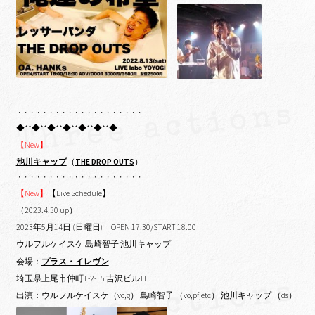
・・・・・・・・・・・・・・・・・・・・
◆**◆**◆**◆**◆**◆**◆
【New】
池川キャップ
（
THE DROP OUTS
）
・・・・・・・・・・・・・・・・・・・・
【New】
【Live Schedule】
（2023.4.30 up）
2023年5月14日 (日曜日) OPEN 17:30/START 18:00
ウルフルケイスケ 島崎智子 池川キャップ
会場：
プラス・イレヴン
埼玉県上尾市仲町1-2-15 吉沢ビル1F
出演：ウルフルケイスケ（vo,g） 島崎智子 （vo,pf,etc） 池川キャップ （ds）