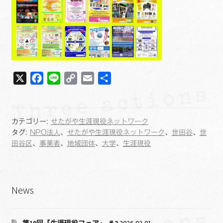
X
F
L
C
E
共
a
i
o
m
有
c
n
p
a
e
e
y
i
カテゴリー:
せたがや生涯現役ネットワーク
b
L
l
タグ:
NPO法人
、
せたがや生涯現役ネットワーク
、
世田谷
、
世
o
i
田谷区
、
事業者
、
地域団体
、
大学
、
生涯現役
o
n
k
k
News