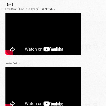
【MV】
Casa Mila 「Love Squall(ラブ・スコール)」
Noites De Luar