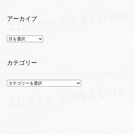
アーカイブ
ア
ー
カ
イ
カテゴリー
ブ
カ
テ
ゴ
リ
ー