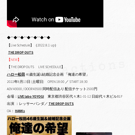
◆**◆**◆**◆**◆**◆**◆
【Live Schedule】（2022.8.1 up）
THE DROP OUTS
【NEW】
【THE DROP OUTS LIVE SCHEDULE】
ハロー松田
46歳生誕&結婚記念企画 「俺達の希望」
2022年8月13日 (土曜日)
OPEN 18:00 ／ START 18:30
ADV ¥3000 / DOOR ¥3500 同時配信あり 配信チケット2500円
会場：
LIVE labo YOYOGI
東京都渋谷区代々木1-31-12 日綜代々木ビルB1F
出演 ：レッサーパンダ／
THE DROP OUTS
OA：
HANKs