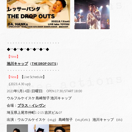
・・・・・・・・・・・・・・・・・・・・
◆**◆**◆**◆**◆**◆**◆
【New】
池川キャップ
（
THE DROP OUTS
）
・・・・・・・・・・・・・・・・・・・・
【New】
【Live Schedule】
（2023.4.30 up）
2023年5月14日 (日曜日) OPEN 17:30/START 18:00
ウルフルケイスケ 島崎智子 池川キャップ
会場：
プラス・イレヴン
埼玉県上尾市仲町1-2-15 吉沢ビル1F
出演：ウルフルケイスケ（vo,g） 島崎智子 （vo,pf,etc） 池川キャップ （ds）