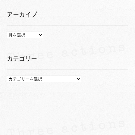
アーカイブ
ア
ー
カ
イ
カテゴリー
ブ
カ
テ
ゴ
リ
ー