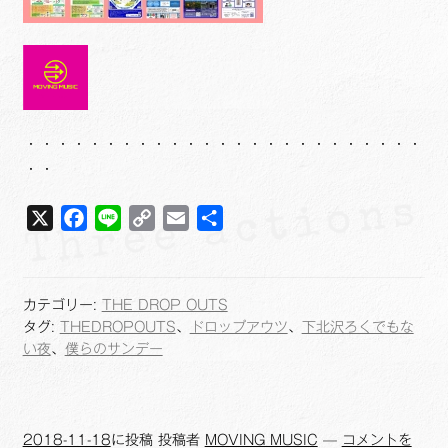
・・・・・・・・・・・・・・・・・・・・・・・・・
・・
X
F
L
C
E
共
a
i
o
m
有
c
n
p
a
e
e
y
i
カテゴリー:
THE DROP OUTS
b
L
l
タグ:
THEDROPOUTS
、
ドロップアウツ
、
下北沢ろくでもな
o
i
い夜
、
僕らのサンデー
o
n
k
k
2018-11-18
に投稿
投稿者
MOVING MUSIC
—
コメントを