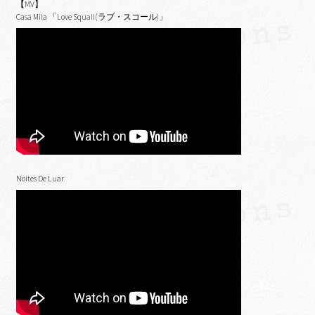
【MV】
Casa Mila 「Love Squall(ラブ・スコール)」
Noites De Luar