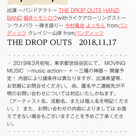
出演 〜バンドアクト〜
THE DROP OUTS
HANZI
BAND
堀井トモシロウ
withライクアローリングストー
ン ウメバラ 〜弾き語り〜
今村竜也
よっちん
from
バン
ディッツ
クレイジー山岸 from
バンディッツ
THE DROP OUTS 2018,11,17
・・・・・・・・・・・・・・・・・・・・・・・・・
・
2019年3月初旬、東京都世田谷区にて、 MOVING
MUSIC ～music action～ + ～三種の神器～ 開催予
定！
内容により諸条件は異なりますが、出演希望等、
お気軽にお問合せください。 尚、匿名やご連絡先が不
明のお問い合わせについては対応いたしかねます。
（アーティスト名、活動名、または個人名を明記くださ
い。）
また、お問い合わせの内容によりましては お答
えできない場合もございますことを予めご了承くださ
い。
・・・・・・・・・・・・・・・・・・・・・・・・・