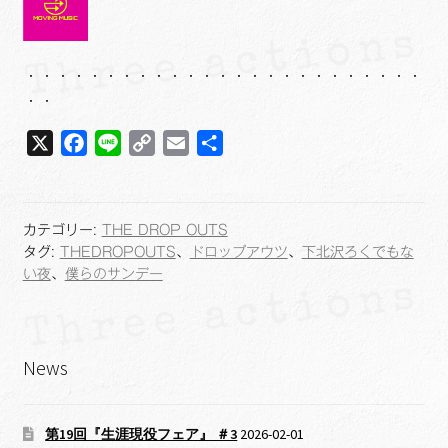
・・・・・・・・・・・・・・・・・・・・・・・・・
・・
X
F
L
C
E
共
a
i
o
m
有
c
n
p
a
e
e
y
i
カテゴリー:
THE DROP OUTS
b
L
l
タグ:
THEDROPOUTS
、
ドロップアウツ
、
下北沢ろくでもな
o
i
い夜
、
僕らのサンデー
o
n
k
k
News
第19回『生涯現役フェア』 ＃3
2026-02-01