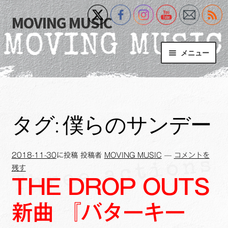
MOVING MUSIC
ナ
コ
ビ
ン
ゲ
テ
メニュー
ー
ン
シ
ツ
Home
ョ
へ
ン
ス
サ
Event
へ
キ
ブ
タグ:
僕らのサンデー
ス
ッ
メ
What’s New
キ
プ
ニ
ッ
ュ
2018-11-30
に投稿
投稿者
MOVING MUSIC
—
コメントを
Blog
プ
ー
残す
を
THE DROP OUTS
サ
+MM Online Video Platform
展
ブ
開
新曲 『バターキー
メ
サ
フォトギャラリー
ニ
ブ