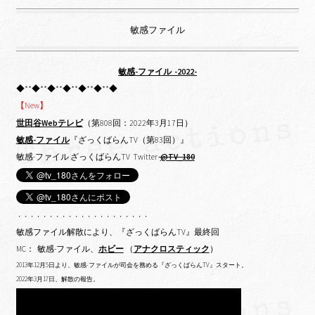
敏感ファイル
敏感-ファイル -2022-
◆**◆**◆**◆**◆**◆**◆
【New】
世田谷Webテレビ
（第808回：2022年3月17日）
敏感-ファイル
『ざっくばらんTV（第83回）』
敏感-ファイル ざっくばらんTV Twitter
@TV_180
・・・・・・・・・・・・・・・・・・・・・
敏感ファイル解散により、『ざっくばらんTV』最終回
MC： 敏感-ファイル、
ホビー
（
アナクロスティック
）
2013年12月5日より、敏感-ファイルが司会を務める『ざっくばらんTV』スタート。
2022年3月17日、解散の報告。