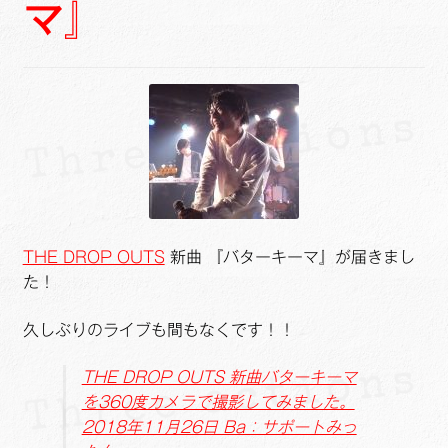
マ』
ュ
メ
サ
Links
ー
ニ
ブ
を
ュ
メ
サ
せたがや生涯現役ネットワーク
展
ー
ニ
ブ
開
を
ュ
メ
サ
萩・魅力PR大使
展
ー
ニ
ブ
開
を
ュ
メ
出演希望/お問い合わせフォーム
展
ー
ニ
開
を
ュ
Contact
展
ー
THE DROP OUTS
新曲 『バターキーマ』が届きまし
開
を
た！
展
開
久しぶりのライブも間もなくです！！
THE DROP OUTS 新曲バターキーマ
を360度カメラで撮影してみました。
2018年11月26日 Ba：サポートみっ