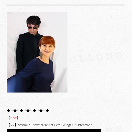
◆**◆**◆**◆**◆**◆**◆
【New】
【MV】casamila - Now You're Not Here[Swing Out Sister cover]