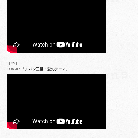
【MV】
Casa Mila 「ルパン三世・愛のテーマ」