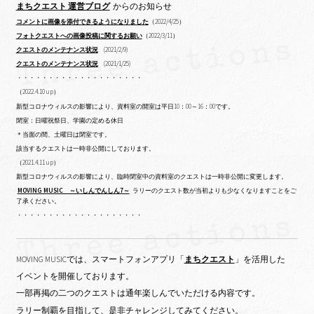
まちクエスト 運営ブログ
からのお知らせ
コメントに画像を添付できるようになりました
（2022/4/25）
フォトクエストへの画像投稿に関するお願い
（2022/3/11）
クエストのメンテナンス状況
(2021/2/9)
クエストのメンテナンス状況
(2021/1/25)
・・・・・・・・・・・・・・・・・・・・
（2022.4.10 up）
新型コロナウィルスの影響により、資料室の開室は平日10：00～16：00です。
閉室：日曜祝祭日、学園の定める休日
＊当面の間、土曜日は閉室です。
該当するクエストは一時非公開にしております。
（2021.4.11 up）
新型コロナウィルスの影響により、臨時閉室中の資料室のクエストは一時非公開に変更します。
MOVING MUSIC ～いしんでんしん7～
ラリーのクエスト数が当初よりも少なくなりますことをご
了承ください。
・・・・・・・・・・・・・・・・・・・・
MOVING MUSICでは、スマートフォンアプリ「
まちクエスト
」を活用した
イベントを開催しております。
一部再掲の二つのクエストは通年楽しんでいただける内容です。
ラリー制覇を目指して、是非チャレンジしてみてください。