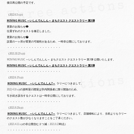
後日再公開の予定です。
（2022.6.5 up）
MOVING MUSIC ～いしんでんしん～ まちクエスト クエストラリー 第3弾
更新のお知らせ❶
位置ずれのクエストを修正しました。
更新のお知らせ❷
設置の一ヶ所が変更の可能性があるため、一時非公開にしております。
・・・・・・・・・・・・・・・・・・・・
（2021.10.23 up）
MOVING MUSIC ～いしんでんしん～ まちクエスト クエストラリー 第3弾 公開いたします。
MOVING MUSIC ～いしんでんしん～ まちクエスト クエストラリー 第3弾
・・・・・・・・・・・・・・・・・・・・
（2022.6.17up）
MOVING MUSIC ～いしんでんしん7～
ラリーにつきまして、
2022.4.10 upの
資料室の開室は学内関係者に限り開放のため、
引き続き該当するクエストは一時非公開にしております。
・・・・・・・・・・・・・・・・・・・・
（2021.9.23up）
MOVING MUSIC ～いしんでんしん7～
ラリーにつきまして、店舗移転により、当初よりもラリー
のクエスト数が少なくなりますことをご了承ください。
（2021.4.11 upの非公開含む２つ減：2021.9.23時点）
・・・・・・・・・・・・・・・・・・・・