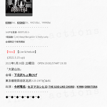
KYMN
(Vo)、
KYOHEI
(Dr)、KAZU(Gu)、YAMA(Ba)
・・・・・・・・・・・・・・・・・・・・
1stデモ音源 ~BOOTLEG 1~
<収録曲> 1. All About Benjamin’ 2. Holly Lolly
会場限定で発売開始
・・・・・・・・・・・・・・・・・・・・
【New】
【Live Schedule】
（2021.5.15 up）
2022年5月28日 (土曜日) OPEN 19:00/START 19:30
『大梁山泊』
会場：
下北沢ちょ美ひげ
東京都世田谷区北沢3-25-1MTビルB1
出演：
今村竜也
/
セヌマヨシヒロ
(
THE GOD LIKE CHORD
) /
KYMN
(
ORBITERA
)
・・・・・・・・・・・・・・・・・・・・
◆**◆**◆**◆**◆**◆**◆