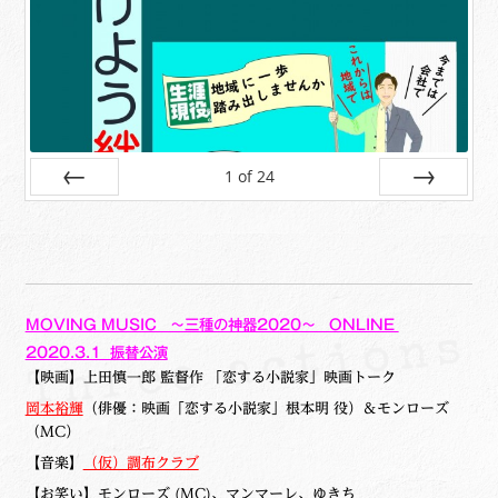
1
of
24
Prev
Next
MOVING MUSIC ～三種の神器2020～ ONLINE
2020.3.1 振替公演
【映画】上田慎一郎 監督作 「恋する小説家」映画トーク
岡本裕輝
（俳優：映画「恋する小説家」根本明 役）＆モンローズ
（MC）
【音楽】
（仮）調布クラブ
【お笑い】モンローズ (MC)、マンマーレ、ゆきち