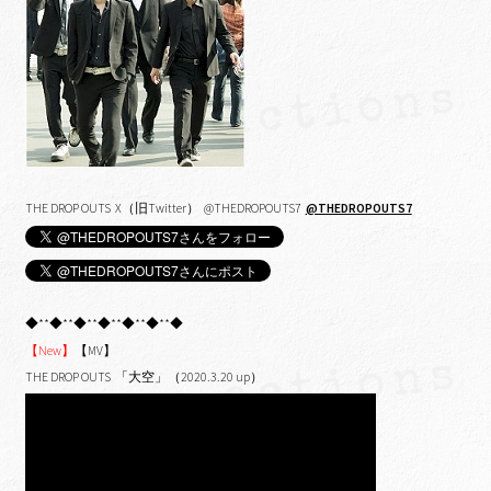
THE DROP OUTS X（旧Twitter） @THEDROPOUTS7
@THEDROPOUTS7
◆**◆**◆**◆**◆**◆**◆
【New】
【MV】
THE DROP OUTS 「大空」（2020.3.20 up）