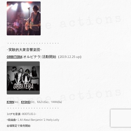
・・・・・・・・・・・・・・・・・・・・
~実験的大衆音響楽団~
ORBITERA
(オルビテラ) 活動開始（2019.12.25 up）
KYMN
(Vo)、
KYOHEI
(Dr)、KAZU(Gu)、YAMA(Ba)
・・・・・・・・・・・・・・・・・・・・
1stデモ音源 ~BOOTLEG 1~
<収録曲> 1. All About Benjamin’ 2. Holly Lolly
会場限定で発売開始