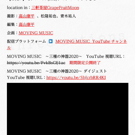
ⅼocation in：
三軒茶屋GrapeFruitMoon
撮影：
高山康平
、松隆祐也、青木祐人
編集：
高山康平
企画：
MOVING MUSIC
配信プラットフォーム
MOVING MUSIC YouTube チャンネ
ル
MOVING MUSIC ～三種の神器2020～ YouTube 視聴URL：
https://youtu.be/FvkBsCfj1ac
期間限定公開終了
MOVING MUSIC ～三種の神器2020～ ダイジェスト
YouTube 視聴URL：
https://
youtu.be/SbJcrbRR4KI