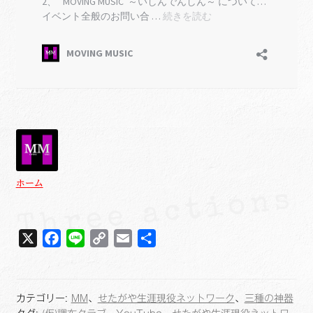
ホーム
X
F
L
C
E
共
a
i
o
m
有
c
n
p
a
e
e
y
i
カテゴリー:
MM
、
せたがや生涯現役ネットワーク
、
三種の神器
b
L
l