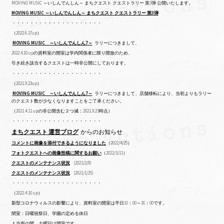
MOVING MUSIC ～いしんでんしん～ まちクエスト クエストラリー 第3弾 公開いたします。
MOVING MUSIC ～いしんでんしん～ まちクエスト クエストラリー 第3弾
・・・・・・・・・・・・・・・・・・・・
（2022.6.17up）
MOVING MUSIC ～いしんでんしん7～
ラリーにつきまして、
2022.4.10 upの
資料室の開室は学内関係者に限り開放のため、
引き続き該当するクエストは一時非公開にしております。
・・・・・・・・・・・・・・・・・・・・
（2021.9.23up）
MOVING MUSIC ～いしんでんしん7～
ラリーにつきまして、店舗移転により、当初よりもラリー
のクエスト数が少なくなりますことをご了承ください。
（2021.4.11 upの非公開含む２つ減：2021.9.23時点）
・・・・・・・・・・・・・・・・・・・・
まちクエスト 運営ブログ
からのお知らせ
コメントに画像を添付できるようになりました
（2022/4/25）
フォトクエストへの画像投稿に関するお願い
（2022/3/11）
クエストのメンテナンス状況
(2021/2/9)
クエストのメンテナンス状況
(2021/1/25)
・・・・・・・・・・・・・・・・・・・・
（2022.4.10 up）
新型コロナウィルスの影響により、資料室の開室は平日10：00～16：00です。
閉室：日曜祝祭日、学園の定める休日
＊当面の間、土曜日は閉室です。