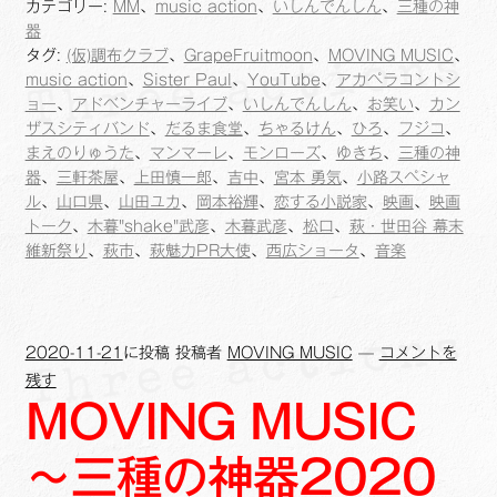
～
カテゴリー:
MM
、
music action
、
いしんでんしん
、
三種の神
b
L
l
ONLINE
器
2020.3.1
o
i
タグ:
(仮)調布クラブ
、
GrapeFruitmoon
、
MOVING MUSIC
、
振
music action
、
Sister Paul
、
YouTube
、
アカペラコントシ
o
n
替
ョー
、
アドベンチャーライブ
、
いしんでんしん
、
お笑い
、
カン
k
k
公
ザスシティバンド
、
だるま食堂
、
ちゃるけん
、
ひろ
、
フジコ
、
演
まえのりゅうた
、
マンマーレ
、
モンローズ
、
ゆきち
、
三種の神
◆#5◆
器
、
三軒茶屋
、
上田慎一郎
、
吉中
、
宮本 勇気
、
小路スペシャ
ル
、
山口県
、
山田ユカ
、
岡本裕輝
、
恋する小説家
、
映画
、
映画
トーク
、
木暮"shake"武彦
、
木暮武彦
、
松口
、
萩・世田谷 幕末
維新祭り
、
萩市
、
萩魅力PR大使
、
西広ショータ
、
音楽
2020-11-21
に投稿
投稿者
MOVING MUSIC
—
コメントを
残す
MOVING MUSIC
～三種の神器2020