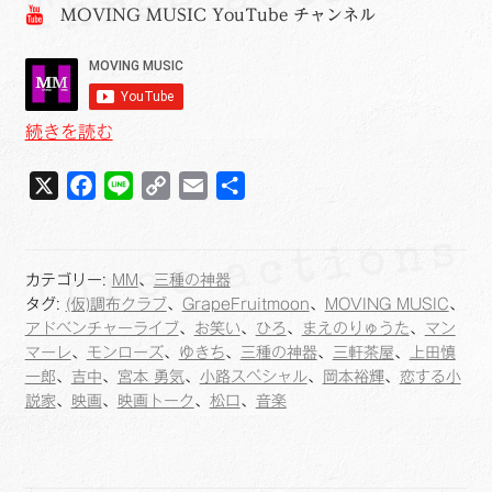
MOVING MUSIC YouTube チャンネル
MOVING
続きを読む
MUSIC
X
F
L
C
E
共
～
三
a
i
o
m
有
種
c
n
p
a
の
e
e
y
i
カテゴリー:
MM
、
三種の神器
神
b
L
l
タグ:
(仮)調布クラブ
、
GrapeFruitmoon
、
MOVING MUSIC
、
器
o
i
アドベンチャーライブ
、
お笑い
、
ひろ
、
まえのりゅうた
、
マン
2020
マーレ
、
モンローズ
、
ゆきち
、
三種の神器
、
三軒茶屋
、
上田慎
o
n
～
一郎
、
吉中
、
宮本 勇気
、
小路スペシャル
、
岡本裕輝
、
恋する小
k
k
説家
、
映画
、
映画トーク
、
松口
、
音楽
ONLINE
2020.3.1
振
替