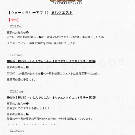
【ウォークラリーアプリ】
まちクエスト
【New】
（2022.7.10up）
更新のお知らせ❹
2022.6.17 の更新のお知らせ❷の一時非公開のクエストは改修工事が終了したため、
クエストのヒント 画像と解説を更新し再公開いたします。
（2022.6.17up）
MOVING MUSIC ～いしんでんしん～ まちクエスト クエストラリー 第3弾
更新のお知らせ❸
2022.6.5 upの更新のお知らせ❷の一時非公開のクエストは改修工事中のため、
後日再公開の予定です。
（2022.6.5 up）
MOVING MUSIC ～いしんでんしん～ まちクエスト クエストラリー 第3弾
更新のお知らせ❶
位置ずれのクエストを修正しました。
更新のお知らせ❷
設置の一ヶ所が変更の可能性があるため、一時非公開にしております。
・・・・・・・・・・・・・・・・・・・・
（2021.10.23 up）