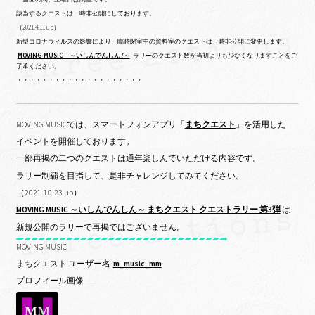
該当するクエストは一時非公開にしております。
（2021.4.11 up）
新型コロナウィルスの影響により、臨時閉室中の資料室のクエストは一時非公開に変更します。
MOVING MUSIC ～いしんでんしん7～
ラリーのクエスト数が当初よりも少なくなりますことをご
了承ください。
・・・・・・・・・・・・・・・・・・・・
MOVING MUSICでは、スマートフォンアプリ「
まちクエスト
」を活用した
イベントを開催しております。
一部再掲の二つのクエストは通年楽しんでいただける内容です。
ラリー制覇を目指して、是非チャレンジしてみてください。
（2021.10.23 up）
MOVING MUSIC ～いしんでんしん～ まちクエスト クエストラリー 第3弾
は
新規公開のラリーで再掲ではございません。
MOVING MUSIC
まちクエスト ユーザー名
m_music_mm
プロフィール画像