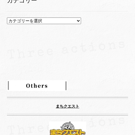
カテゴリー
ブ
カ
テ
ゴ
リ
ー
まちクエスト