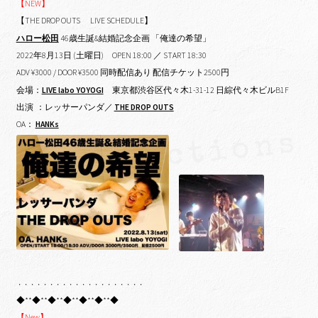
【NEW】
【THE DROP OUTS LIVE SCHEDULE】
ハロー松田
46歳生誕&結婚記念企画 「俺達の希望」
2022年8月13日 (土曜日)
OPEN 18:00 ／ START 18:30
ADV ¥3000 / DOOR ¥3500 同時配信あり 配信チケット2500円
会場：
LIVE labo YOYOGI
東京都渋谷区代々木1-31-12 日綜代々木ビルB1F
出演 ：レッサーパンダ／
THE DROP OUTS
OA：
HANKs
・・・・・・・・・・・・・・・・・・・・
◆**◆**◆**◆**◆**◆**◆
【New】