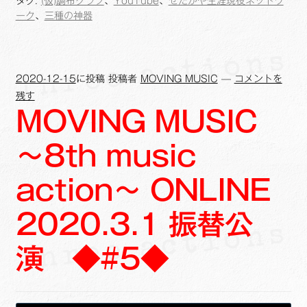
タグ:
(仮)調布クラブ
、
YouTube
、
せたがや生涯現役ネットワ
o
i
ーク
、
三種の神器
o
n
k
k
2020-12-15
に投稿
投稿者
MOVING MUSIC
—
コメントを
残す
MOVING MUSIC
～8th music
action～ ONLINE
2020.3.1 振替公
演 ◆#5◆