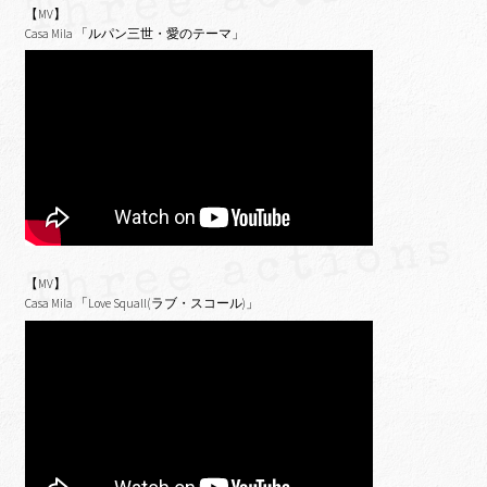
【MV】
Casa Mila 「ルパン三世・愛のテーマ」
【MV】
Casa Mila 「Love Squall(ラブ・スコール)」