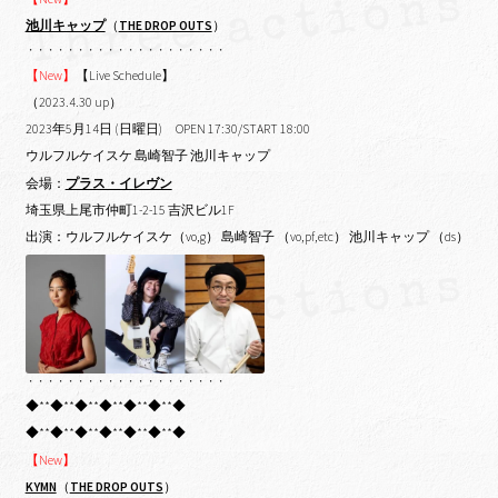
池川キャップ
（
THE DROP OUTS
）
・・・・・・・・・・・・・・・・・・・・
【New】
【Live Schedule】
（2023.4.30 up）
2023年5月14日 (日曜日) OPEN 17:30/START 18:00
ウルフルケイスケ 島崎智子 池川キャップ
会場：
プラス・イレヴン
埼玉県上尾市仲町1-2-15 吉沢ビル1F
出演：ウルフルケイスケ（vo,g） 島崎智子 （vo,pf,etc） 池川キャップ （ds）
・・・・・・・・・・・・・・・・・・・・
◆**◆**◆**◆**◆**◆**◆
◆**◆**◆**◆**◆**◆**◆
【New】
KYMN
（
THE DROP OUTS
）