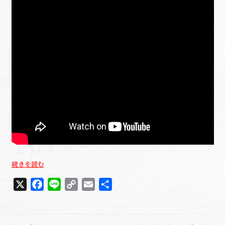
MOVING
続きを読む
MUSIC
X
F
L
C
E
共
～
8th
a
i
o
m
有
music
c
n
p
a
action
e
e
y
i