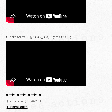
THE DROP OUTS 「もういいかい?」（2019.12.9 up）
◆**◆**◆**◆**◆**◆**◆
【Live Schedule】（2022.8.1 up）
THE DROP OUTS