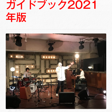
ガイドブック2021
ュ
メ
サ
Links
ー
ニ
ブ
年版
を
ュ
メ
サ
せたがや生涯現役ネットワーク
展
ー
ニ
ブ
開
を
ュ
メ
サ
萩・魅力PR大使
展
ー
ニ
ブ
開
を
ュ
メ
出演希望/お問い合わせフォーム
展
ー
ニ
開
を
ュ
Contact
展
ー
開
を
展
開