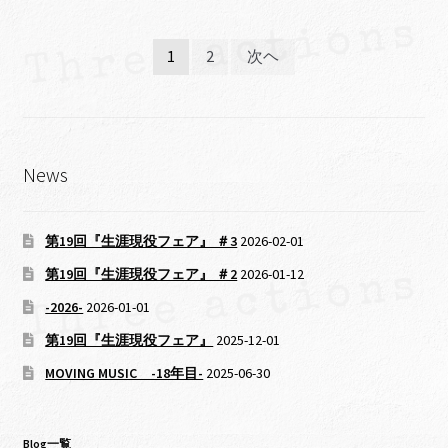
公
投
演
1
2
次ヘ
◆#3◆
稿
ナ
ビ
News
ゲ
ー
第19回『生涯現役フェア』 ＃3
2026-02-01
シ
第19回『生涯現役フェア』 ＃2
2026-01-12
-2026-
2026-01-01
ョ
第19回『生涯現役フェア』
2025-12-01
ン
MOVING MUSIC -18年目-
2025-06-30
Blog一覧