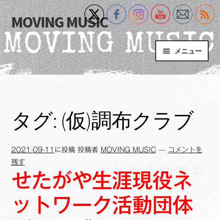
MOVING MUSIC
ナ
コ
ビ
ン
ゲ
テ
メニュー
ー
ン
シ
ツ
Home
ョ
へ
ン
ス
サ
Event
へ
キ
ブ
タグ:
(仮)調布クラブ
ス
ッ
メ
What’s New
キ
プ
ニ
ッ
ュ
2021-09-11
に投稿
投稿者
MOVING MUSIC
—
コメントを
Blog
プ
ー
残す
を
せたがや生涯現役ネ
サ
+MM Online Video Platform
展
ブ
開
ットワーク活動団体
メ
サ
フォトギャラリー
ニ
ブ