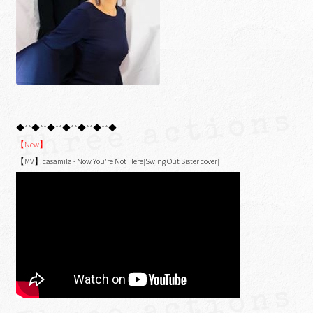
◆**◆**◆**◆**◆**◆**◆
【New】
【MV】casamila - Now You're Not Here[Swing Out Sister cover]