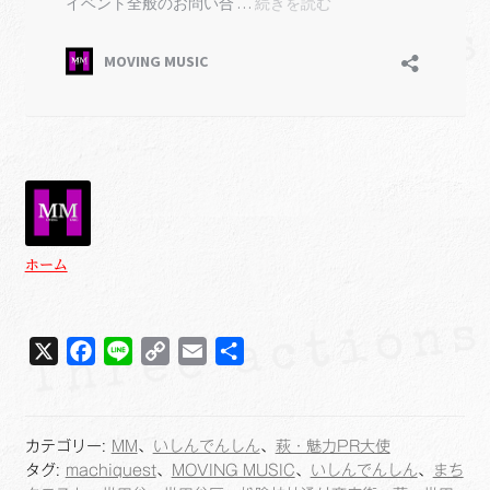
ホーム
X
F
L
C
E
共
a
i
o
m
有
c
n
p
a
e
e
y
i
カテゴリー:
MM
、
いしんでんしん
、
萩・魅力PR大使
b
L
l
タグ:
machiquest
、
MOVING MUSIC
、
いしんでんしん
、
まち