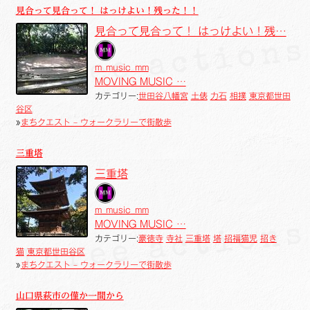
見合って見合って！ はっけよい！残った！！
見合って見合って！ はっけよい！残…
m_music_mm
MOVING MUSIC …
カテゴリー:
世田谷八幡宮
土俵
力石
相撲
東京都世田
谷区
»
まちクエスト – ウォークラリーで街散歩
三重塔
三重塔
m_music_mm
MOVING MUSIC …
カテゴリー:
豪徳寺
寺社
三重塔
塔
招福猫児
招き
猫
東京都世田谷区
»
まちクエスト – ウォークラリーで街散歩
山口県萩市の僅か一間から