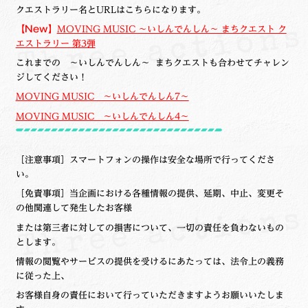
クエストラリー名とURLはこちらになります。
【New】
MOVING MUSIC ～いしんでんしん～ まちクエスト ク
エストラリー 第3弾
これまでの ～いしんでんしん～ まちクエストも合わせてチャレン
ジしてください！
MOVING MUSIC ～いしんでんしん7～
MOVING MUSIC ～いしんでんしん4～
［注意事項］スマートフォンの操作は安全な場所で行ってくださ
い。
［免責事項］当企画における各種情報の提供、延期、中止、変更そ
の他関連して発生した
お客様
または第三者に対しての損害について、
一切の責任を負わないもの
とします。
情報の閲覧やサービスの提供を受けるにあたっては、法令上の義務
に従った上、
お客様自身の責任において
行っていただきますようお願いいたしま