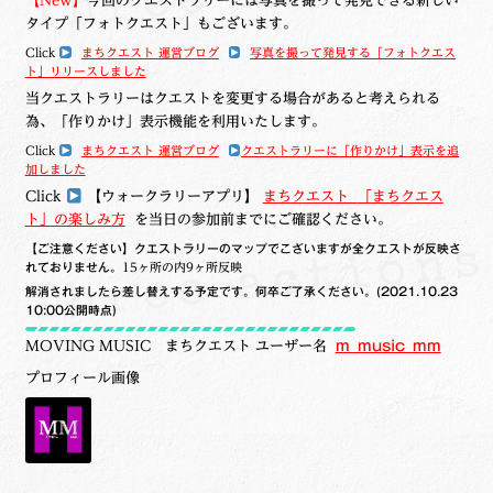
【New】
今回のクエストラリーには
写真を撮って発見できる新しい
タイプ「
フォトクエスト
」もございます。
Click
まちクエスト 運営ブログ
写真を撮って発見する「フォトクエス
ト」リリースしました
当クエストラリーはクエストを変更する場合があると考えられる
為、「作りかけ」表示機能を利用いたします。
Click
まちクエスト 運営ブログ
クエストラリーに「作りかけ」表示を追
加しました
Click
【ウォークラリーアプリ】
まちクエスト
「まちクエス
ト」の楽しみ方
を当日の参加前までにご確認ください。
【ご注意ください】クエストラリーのマップでこざいますが全クエストが反映さ
れておりません。
15ヶ所の内9ヶ所反映
解消されましたら差し替えする予定です。何卒ご了承ください。
(2021.10.23
10:00公開時点)
MOVING MUSIC
まちクエスト ユーザー名
m_music_mm
プロフィール画像