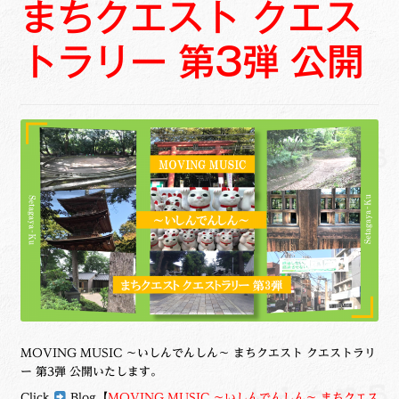
まちクエスト クエス
ュ
メ
サ
Links
ー
ニ
ブ
トラリー 第3弾 公開
を
ュ
メ
サ
せたがや生涯現役ネットワーク
展
ー
ニ
ブ
開
を
ュ
メ
サ
萩・魅力PR大使
展
ー
ニ
ブ
開
を
ュ
メ
出演希望/お問い合わせフォーム
展
ー
ニ
開
を
ュ
Contact
展
ー
開
を
展
開
MOVING MUSIC ～いしんでんしん～ まちクエスト クエストラリ
ー 第3弾 公開いたします。
Click
Blog【
MOVING MUSIC ～いしんでんしん～ まちクエス