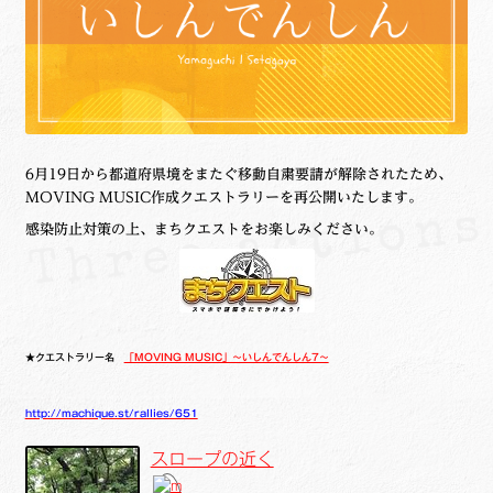
6月19日から
都道府県境をまたぐ移動自粛要請が解除されたため
、
MOVING MUSIC作成クエストラリーを再公開いたします。
感染防止対策の上、まちクエストをお楽しみください。
★クエストラリー名
「MOVING MUSIC」～いしんでんしん7～
http://machique.st/rallies/651
スロープの近く