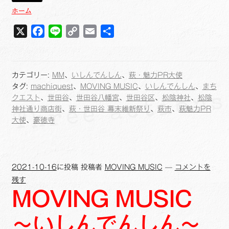
ホーム
X
F
L
C
E
共
a
i
o
m
有
c
n
p
a
e
e
y
i
カテゴリー:
MM
、
いしんでんしん
、
萩・魅力PR大使
b
L
l
タグ:
machiquest
、
MOVING MUSIC
、
いしんでんしん
、
まち
o
i
クエスト
、
世田谷
、
世田谷八幡宮
、
世田谷区
、
松陰神社
、
松陰
神社通り商店街
、
萩・世田谷 幕末維新祭り
、
萩市
、
萩魅力PR
o
n
大使
、
豪徳寺
k
k
2021-10-16
に投稿
投稿者
MOVING MUSIC
—
コメントを
残す
MOVING MUSIC
～いしんでんしん～