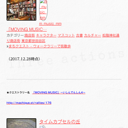
m_music_mm
「MOVING MUSIC…
カテゴリー:
商店街
キャラクター
マスコット
古書
カルチャー
松陰神社通
り商店街
東京都世田谷区
»
まちクエスト – ウォークラリーで街散歩
（2017.12.28時点）
★クエストラリー名
「MOVING MUSIC」～いしんでんしん4～
http://machique.st/rallies/176
タイムカプセルの丘