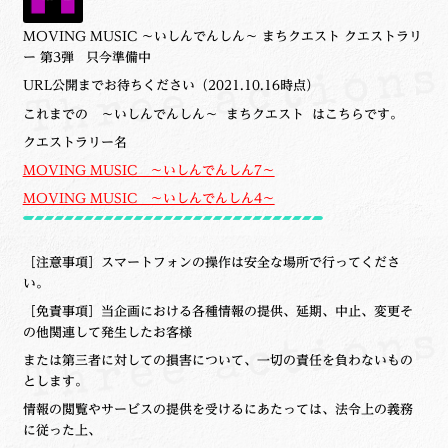
MOVING MUSIC ～いしんでんしん～ まちクエスト クエストラリ
ー 第3弾 只今準備中
URL公開までお待ちください（2021.10.16時点）
これまでの ～いしんでんしん～ まちクエスト はこちらです。
クエストラリー名
MOVING MUSIC ～いしんでんしん7～
MOVING MUSIC ～いしんでんしん4～
［注意事項］スマートフォンの操作は安全な場所で行ってくださ
い。
［免責事項］当企画における各種情報の提供、延期、中止、変更そ
の他関連して発生した
お客様
または第三者に対しての損害について、
一切の責任を負わないもの
とします。
情報の閲覧やサービスの提供を受けるにあたっては、法令上の義務
に従った上、