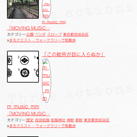
m_music_mm
「MOVING MUSIC…
カテゴリー:
公園
ベンチ
スロープ
東京都世田谷区
»
まちクエスト – ウォークラリーで街散歩
「この紋所が目に入らぬか」
m_music_mm
「MOVING MUSIC…
カテゴリー:
歴史
吉田松陰
松陰神社
神紋
家紋
東京都世田谷区
»
まちクエスト – ウォークラリーで街散歩