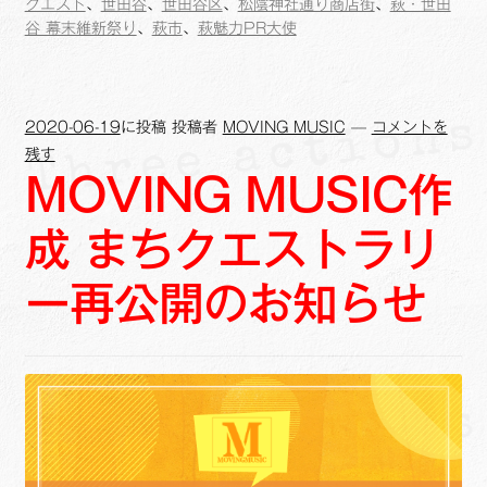
o
i
クエスト
、
世田谷
、
世田谷区
、
松陰神社通り商店街
、
萩・世田
谷 幕末維新祭り
、
萩市
、
萩魅力PR大使
o
n
k
k
2020-06-19
に投稿
投稿者
MOVING MUSIC
—
コメントを
残す
MOVING MUSIC作
成 まちクエストラリ
ー再公開のお知らせ