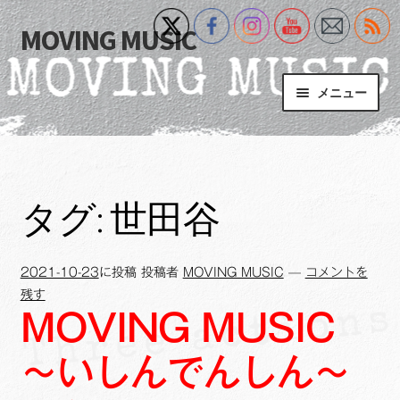
MOVING MUSIC
ナ
コ
ビ
ン
ゲ
テ
メニュー
ー
ン
シ
ツ
Home
ョ
へ
ン
ス
サ
Event
へ
キ
ブ
タグ:
世田谷
ス
ッ
メ
What’s New
キ
プ
ニ
ッ
ュ
2021-10-23
に投稿
投稿者
MOVING MUSIC
—
コメントを
Blog
プ
ー
残す
を
MOVING MUSIC
サ
+MM Online Video Platform
展
ブ
開
～いしんでんしん～
メ
サ
フォトギャラリー
ニ
ブ