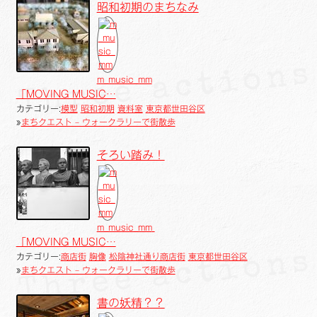
昭和初期のまちなみ
m_music_mm
「MOVING MUSIC…
カテゴリー:
模型
昭和初期
資料室
東京都世田谷区
»
まちクエスト – ウォークラリーで街散歩
そろい踏み！
m_music_mm
「MOVING MUSIC…
カテゴリー:
商店街
胸像
松陰神社通り商店街
東京都世田谷区
»
まちクエスト – ウォークラリーで街散歩
書の妖精？？