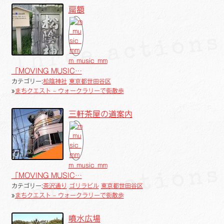
扁額
m_music_mm
「MOVING MUSIC…
カテゴリー:
松陰神社
東京都世田谷区
»
まちクエスト – ウォークラリーで街散歩
三軒茶屋の道案内
m_music_mm
「MOVING MUSIC…
カテゴリー:
茶沢通り
ゴリラビル
東京都世田谷区
»
まちクエスト – ウォークラリーで街散歩
噴水広場