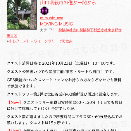
山口県萩市の僅か一間から
m_music_mm
MOVING MUSIC …
カテゴリー:
松陰神社
吉田松陰
松下村塾
寺社
東京都世
田谷区
»
まちクエスト – ウォークラリーで街散歩
クエスト公開日時は 2021年10月23日（土曜日） 10：00です。
クエスト公開後いつでも参加可能/順序・ルートも自由！ です。
GPS機能のついたスマートフォンをお持ちの方ならどなたでも無料
で参加できます。
クエストラリー第3弾は世田谷区内の3箇所及び周辺に設定します。
【New】
クエストラリー制覇目安時間は60～120分（１日でも数日
に分けて挑戦してもOK）予定でしたが、
クエスト数が増えましたので所要時間はプラス30～60分見込みでお
願いします。クエストは15ヶ所です。