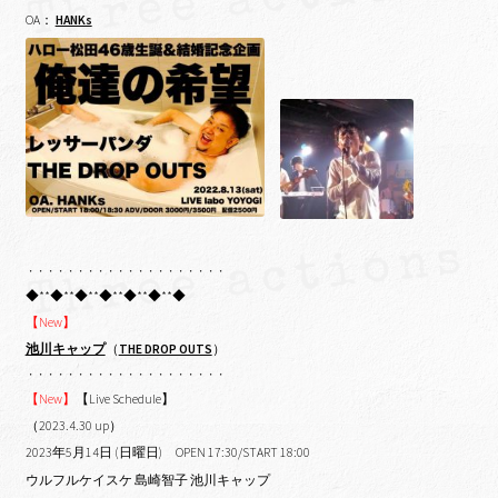
OA：
HANKs
・・・・・・・・・・・・・・・・・・・・
◆**◆**◆**◆**◆**◆**◆
【New】
池川キャップ
（
THE DROP OUTS
）
・・・・・・・・・・・・・・・・・・・・
【New】
【Live Schedule】
（2023.4.30 up）
2023年5月14日 (日曜日) OPEN 17:30/START 18:00
ウルフルケイスケ 島崎智子 池川キャップ