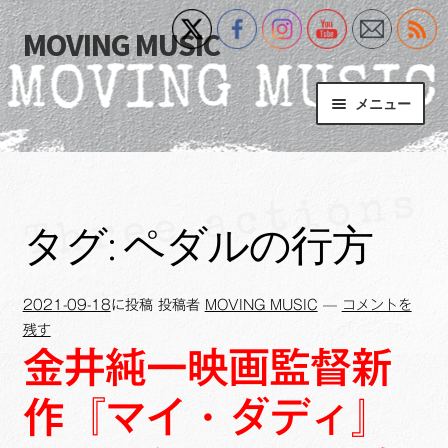
MOVING MUSIC
ナ
コ
ビ
ン
ゲ
テ
メニュー
ー
ン
シ
ツ
Home
ョ
へ
ン
ス
サ
Event
へ
キ
ブ
タグ:
ペダルの行方
ス
ッ
メ
What’s New
キ
プ
ニ
ッ
ュ
2021-09-18
に投稿
投稿者
MOVING MUSIC
—
コメントを
Blog
プ
ー
残す
を
金井純一映画監督新
サ
+MM Online Video Platform
展
ブ
開
作『マイ・ダディ』
メ
サ
フォトギャラリー
ニ
ブ