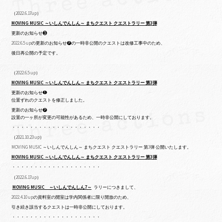
（2022.6.17up）
MOVING MUSIC ～いしんでんしん～ まちクエスト クエストラリー 第3弾
更新のお知らせ❸
2022.6.5 upの更新のお知らせ❷の一時非公開のクエストは改修工事中のため、
後日再公開の予定です。
（2022.6.5 up）
MOVING MUSIC ～いしんでんしん～ まちクエスト クエストラリー 第3弾
更新のお知らせ❶
位置ずれのクエストを修正しました。
更新のお知らせ❷
設置の一ヶ所が変更の可能性があるため、一時非公開にしております。
・・・・・・・・・・・・・・・・・・・・
（2021.10.23 up）
MOVING MUSIC ～いしんでんしん～ まちクエスト クエストラリー 第3弾 公開いたします。
MOVING MUSIC ～いしんでんしん～ まちクエスト クエストラリー 第3弾
・・・・・・・・・・・・・・・・・・・・
（2022.6.17up）
MOVING MUSIC ～いしんでんしん7～
ラリーにつきまして、
2022.4.10 upの
資料室の開室は学内関係者に限り開放のため、
引き続き該当するクエストは一時非公開にしております。
・・・・・・・・・・・・・・・・・・・・