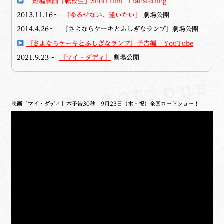
短編映画「転校生」Short film “Transferring”
2013.11.16～
『ゆるせない、逢いたい』
劇場公開
2014.4.26～
『
さよなら
ケーキ
と
ふしぎ
な
ランプ
』劇場公開
『さよならケーキとふしぎなランプ』予告編 – YouTube
2021.9.23～
『マイ・ダディ』
劇場公開
映画「マイ・ダディ」本予告30秒 9月23日（木・祝）全国ロードショー！