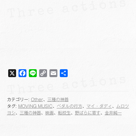
X
F
L
C
E
共
a
i
o
m
有
c
n
p
a
e
e
y
i
カテゴリー:
Other
、
三種の神器
b
L
l
タグ:
MOVING MUSIC
、
ペダルの行方
、
マイ・ダディ
、
ムロツ
o
i
ヨシ
、
三種の神器
、
映画
、
転校生
、
野ばらに寄す
、
金井純一
o
n
k
k