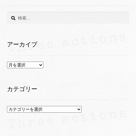
検
索:
アーカイブ
ア
ー
カ
イ
カテゴリー
ブ
カ
テ
ゴ
リ
ー