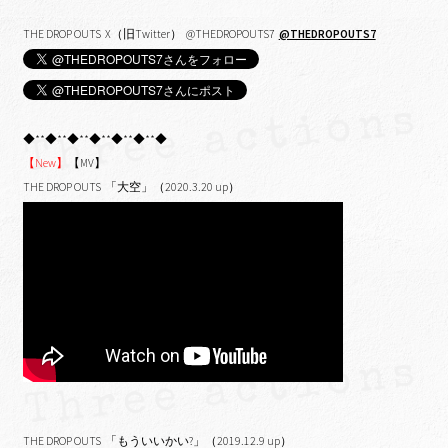
THE DROP OUTS X（旧Twitter） @THEDROPOUTS7
@THEDROPOUTS7
◆**◆**◆**◆**◆**◆**◆
【New】
【MV】
THE DROP OUTS 「大空」（2020.3.20 up）
THE DROP OUTS 「もういいかい?」（2019.12.9 up）