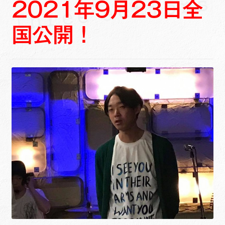
2021年9月23日全
ュ
メ
サ
Links
ー
ニ
ブ
国公開！
を
ュ
メ
サ
せたがや生涯現役ネットワーク
展
ー
ニ
ブ
開
を
ュ
メ
サ
萩・魅力PR大使
展
ー
ニ
ブ
開
を
ュ
メ
出演希望/お問い合わせフォーム
展
ー
ニ
開
を
ュ
Contact
展
ー
開
を
展
開