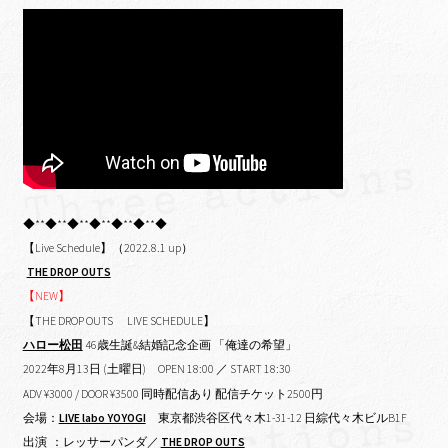
◆**◆**◆**◆**◆**◆**◆
【Live Schedule】（2022.8.1 up）
THE DROP OUTS
【NEW】
【THE DROP OUTS LIVE SCHEDULE】
ハロー松田
46歳生誕&結婚記念企画 「俺達の希望」
2022年8月13日 (土曜日)
OPEN 18:00 ／ START 18:30
ADV ¥3000 / DOOR ¥3500 同時配信あり 配信チケット2500円
会場：
LIVE labo YOYOGI
東京都渋谷区代々木1-31-12 日綜代々木ビルB1F
出演 ：レッサーパンダ／
THE DROP OUTS