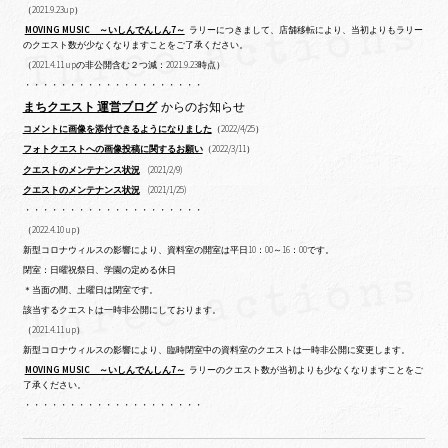
（2021.9.23up）
MOVING MUSIC ～いしんでんしん7～
ラリーにつきまして、店舗移転により、当初よりもラリー
のクエスト数が少なくなりますことをご了承ください。
（2021.4.11 upの非公開含む２つ減：2021.9.23時点）
・・・・・・・・・・・・・・・・・・・・
まちクエスト 運営ブログ
からのお知らせ
コメントに画像を添付できるようになりました
（2022/4/25）
フォトクエストへの画像投稿に関するお願い
（2022/3/11）
クエストのメンテナンス状況
(2021/2/9)
クエストのメンテナンス状況
(2021/1/25)
・・・・・・・・・・・・・・・・・・・・
（2022.4.10 up）
新型コロナウィルスの影響により、資料室の開室は平日10：00～16：00です。
閉室：日曜祝祭日、学園の定める休日
＊当面の間、土曜日は閉室です。
該当するクエストは一時非公開にしております。
（2021.4.11 up）
新型コロナウィルスの影響により、臨時閉室中の資料室のクエストは一時非公開に変更します。
MOVING MUSIC ～いしんでんしん7～
ラリーのクエスト数が当初よりも少なくなりますことをご
了承ください。
・・・・・・・・・・・・・・・・・・・・