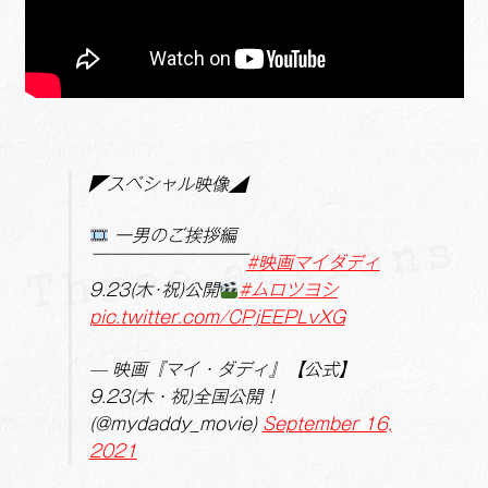
◤スペシャル映像◢
一男のご挨拶編
￣￣￣￣￣￣￣￣￣
#映画マイダディ
9.23(木･祝)公開
#ムロツヨシ
pic.twitter.com/CPjEEPLvXG
— 映画『マイ・ダディ』【公式】
9.23(木・祝)全国公開！
(@mydaddy_movie)
September 16,
2021