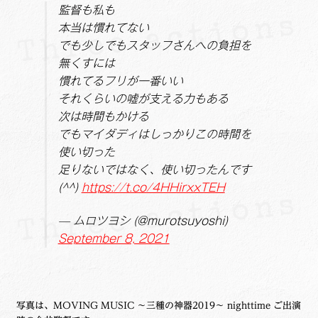
監督も私も
本当は慣れてない
でも少しでもスタッフさんへの負担を
無くすには
慣れてるフリが一番いい
それくらいの嘘が支える力もある
次は時間もかける
でもマイダディはしっかりこの時間を
使い切った
足りないではなく、使い切ったんです
(^^)
https://t.co/4HHirxxTEH
— ムロツヨシ (@murotsuyoshi)
September 8, 2021
写真は、MOVING MUSIC ～三種の神器2019～ nighttime ご出演