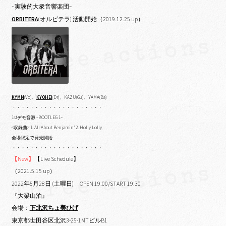
~実験的大衆音響楽団~
ORBITERA
(オルビテラ) 活動開始（2019.12.25 up）
KYMN
(Vo)、
KYOHEI
(Dr)、KAZU(Gu)、YAMA(Ba)
・・・・・・・・・・・・・・・・・・・・
1stデモ音源 ~BOOTLEG 1~
<収録曲> 1. All About Benjamin’ 2. Holly Lolly
会場限定で発売開始
・・・・・・・・・・・・・・・・・・・・
【New】
【Live Schedule】
（2021.5.15 up）
2022年5月28日 (土曜日) OPEN 19:00/START 19:30
『大梁山泊』
会場：
下北沢ちょ美ひげ
東京都世田谷区北沢3-25-1MTビルB1