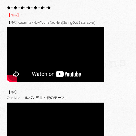
◆**◆**◆**◆**◆**◆**◆
【New】
【MV】casamila - Now You're Not Here[Swing Out Sister cover]
【MV】
Casa Mila 「ルパン三世・愛のテーマ」