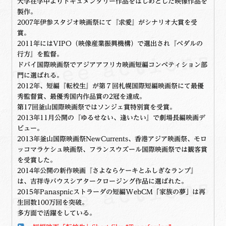
大学在学中よりドキュメンタリー作品をはじめとした映像作品を
製作。
2007年伊参スタジオ映画祭にて『求愛』がシナリオ大賞を受
賞。
2011年にはVIPO（映像産業振興機構）で選出され『ペダルの
行方』を監督。
ドバイ国際映画祭でアジアアフリカ映画短編コンペティション部
門に選ばれる。
2012年、短編『転校生』が第７回札幌国際短編映画祭にて最優
秀監督賞、最優秀国内作品賞の2冠を達成。
第17回釜山国際映画祭ではソンジェ賞特別賞を受賞。
2013年11月公開の『ゆるせない、逢いたい』で劇場長編映画デ
ビュー。
2013年釜山国際映画祭NewCurrents、香港アジア映画祭、モロ
ッコマラケシュ映画祭、フランスウズール国際映画祭では観客賞
を受賞した。
2014年公開の新作映画『さよならケーキとふしぎなランプ』
は、吉祥寺バウスシアタークロージング作品に選ばれた。
2015年Panaspnicストラーダの短編WebCM「家族の夢」は再
生回数100万回を突破。
多方面で活躍をしている。