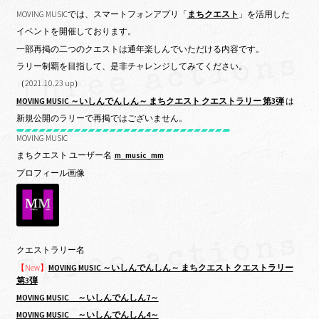
MOVING MUSICでは、スマートフォンアプリ「
まちクエスト
」を活用した
イベントを開催しております。
一部再掲の二つのクエストは通年楽しんでいただける内容です。
ラリー制覇を目指して、是非チャレンジしてみてください。
（2021.10.23 up）
MOVING MUSIC ～いしんでんしん～ まちクエスト クエストラリー 第3弾
は
新規公開のラリーで再掲ではございません。
MOVING MUSIC
まちクエスト ユーザー名
m_music_mm
プロフィール画像
クエストラリー名
【New】
MOVING MUSIC ～いしんでんしん～ まちクエスト クエストラリー
第3弾
MOVING MUSIC ～いしんでんしん7～
MOVING MUSIC ～いしんでんしん4～