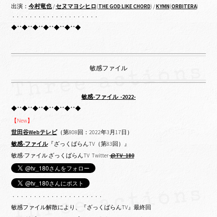
出演：
今村竜也
/
セヌマヨシヒロ
(
THE GOD LIKE CHORD
) /
KYMN
(
ORBITERA
)
・・・・・・・・・・・・・・・・・・・・
◆**◆**◆**◆**◆**◆**◆
敏感ファイル
敏感-ファイル -2022-
◆**◆**◆**◆**◆**◆**◆
【New】
世田谷Webテレビ
（第808回：2022年3月17日）
敏感-ファイル
『ざっくばらんTV（第83回）』
敏感-ファイル ざっくばらんTV Twitter
@TV_180
・・・・・・・・・・・・・・・・・・・・・
敏感ファイル解散により、『ざっくばらんTV』最終回