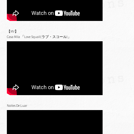
【MV】
Casa Mila 「Love Squall(ラブ・スコール)」
Noites De Luar