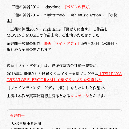
～ 三種の神器2014 ～ daytime
『ペダルの行方』
～ 三種の神器2014～ nighttime＆～ 4th music action～ 『転校
生』
～三種の神器2019～ nighttime 『野ばらに寄す』 3作品を
MOVING MUSICで作品上映、ご出演いただきました
金井純一監督の新作
映画『マイ・ダディ』
が9月23日（木曜日・
祝）から全国公開されます。
映画『マイ・ダディ』は、映像作家の金井純一監督が、
2016年に開催された映像クリエイター支援プログラム
「TSUTAYA
CREATORS’ PROGRAM」で準グランプリを受賞した
『ファインディング・ダディ（仮）』をもとにした作品で、
主演は本作が実写映画初主演作となる
ムロツヨシ
さんです。
金井純一
1983年埼玉県出身。