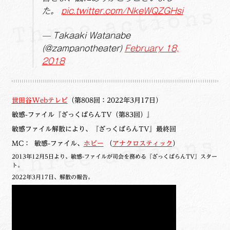
た。
pic.twitter.com/NkeWQZGHsi
— Takaaki Watanabe
(@zampanotheater)
February 18,
2018
世田谷Webテレビ
（第808回：2022年3月17日）
敏感-ファイル『ざっくばらんTV（第83回）』
敏感ファイル解散により、『ざっくばらんTV』最終回
MC： 敏感-ファイル、
ホビー
（
アナクロスティック
）
2013年12月5日より、敏感-ファイルが司会を務める『ざっくばらんTV』スター
ト。
2022年3月17日、解散の報告。