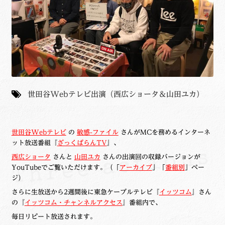
世田谷Webテレビ出演（西広ショータ＆山田ユカ）
世田谷Webテレビ
の
敏感-ファイル
さんがMCを務めるインターネ
ット放送番組『
ざっくばらんTV
』、
西広ショータ
さんと
山田ユカ
さんの出演回の収録バージョンが
YouTubeでご覧いただけます。（「
アーカイブ
」「
番組別
」ペー
ジ）
さらに生放送から2週間後に東急ケーブルテレビ『
イッツコム
』さん
の『
イッツコム・チャンネルアクセス
』番組内で、
毎日リピート放送されます。