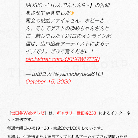
MUSIC～いしんでんしん9～】の告知
をさせて頂きました
司会の敏感ファイルさん、ホビーさ
ん、そしてゲストのゆめちゃんさんと
ご一緒しました！24日のオンライン配
信は、山口出身アーティストによるラ
イブです。ぜひご覧ください！
pic.twitter.com/OBSRWt7FD0
— 山田ユカ (@yamadayuka610)
October 15, 2020
『
世田谷Webテレビ
』は、
ギャラリー世田谷233
によるインターネ
ット放送です。
毎週木曜日の夜19：30～生放送でお送りしています。
番組は、生放送または後日アップされるアーカイブでも視聴いただ