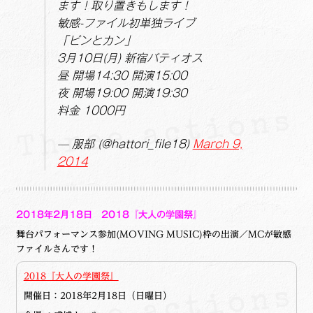
ます！取り置きもします！
敏感-ファイル初単独ライブ
「ビンとカン」
3月10日(月) 新宿バティオス
昼 開場14:30 開演15:00
夜 開場19:00 開演19:30
料金 1000円
— 服部 (@hattori_file18)
March 9,
2014
2018年2月18日
2018『大人の学園祭』
舞台パフォーマンス参加(MOVING MUSIC)枠の出演／MCが敏感
ファイルさんです！
2018『大人の学園祭』
開催日：2018年2月
18日（日曜日）