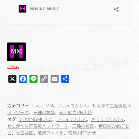
ホーム
X
F
L
C
E
共
a
i
o
m
有
c
n
p
a
e
e
y
i
カテゴリー:
Live
、
MM
、
いしんでんしん
、
せたがや生涯現役ネ
b
L
l
ットワーク
、
三種の神器
、
萩・魅力PR大使
o
i
タグ:
MOVINGMUSIC
、
いしんでんしん
、
ざっくばらんTV
、
せたがや生涯現役ネットワーク
、
三種の神器
、
世田谷Webテレ
o
n
ビ
、
世田谷区
、
敏感ファイル
、
萩魅力PR大使
k
k