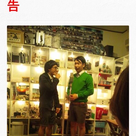
告
ュ
メ
サ
Links
ー
ニ
ブ
を
ュ
メ
サ
せたがや生涯現役ネットワーク
展
ー
ニ
ブ
開
を
ュ
メ
サ
萩・魅力PR大使
展
ー
ニ
ブ
開
を
ュ
メ
出演希望/お問い合わせフォーム
展
ー
ニ
開
を
ュ
Contact
展
ー
開
を
展
開