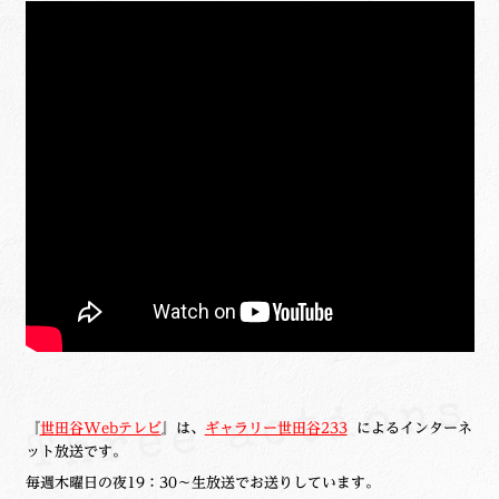
『
世田谷Webテレビ
』は、
ギャラリー世田谷233
によるインターネ
ット放送です。
毎週木曜日の夜19：30～生放送でお送りしています。