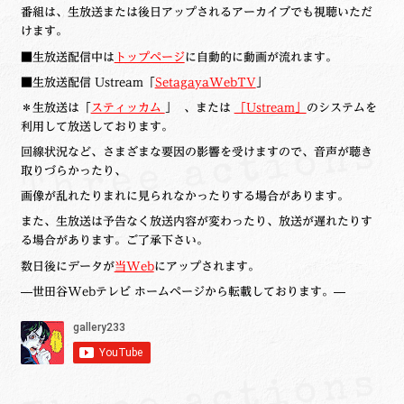
番組は、生放送または後日アップされるアーカイブでも視聴いただ
けます。
■生放送配信中は
トップページ
に自動的に動画が流れます。
■生放送配信 Ustream「
SetagayaWebTV
」
＊生放送は「
スティッカム
」 、または
「
Ustream」
のシステムを
利用して放送しております。
回線状況など、さまざまな要因の影響を受けますので、音声が聴き
取りづらかったり、
画像が乱れたりまれに見られなかったりする場合があります。
また、生放送は予告なく放送内容が変わったり、放送が遅れたりす
る場合があります。ご了承下さい。
数日後にデータが
当Web
にアップされます。
—世田谷Webテレビ ホームページから転載しております。—