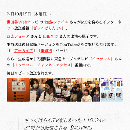
昨日10月15日（木曜日）、
世田谷Webテレビ
の
敏感-ファイル
さんがMCを務めるインターネ
ット放送番組『
ざっくばらんTV
』、
西広ショータ
さんと
山田ユカ
さんの出演の様子です。
生放送は後日収録バージョンをYouTubeからご覧いただけます。
（「
アーカイブ
」「
番組別
」ページ）
さらに生放送から2週間後に東急ケーブルテレビ『
イッツコム
』さん
の『
イッツコム・チャンネルアクセス
』番組内で、
毎日リピート放送されます。
ざっくばらんTV楽しかった！10/24の
21時から配信される【MOVING