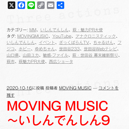
X
F
L
C
E
共
～
い
a
i
o
m
有
し
c
n
p
a
ん
e
e
y
i
で
カテゴリー:
MM
、
いしんでんしん
、
萩・魅力PR大使
b
L
l
ん
タグ:
MOVINGMUSIC
、
YouTube
、
アナクロニスティック
、
し
o
i
いしんでんしん
、
イベント
、
ざっくばらんTV
、
ちゃるけん
、
フ
ん
ジコ
、
ホビー
、
ゆめちゃん
、
世田谷233
、
世田谷Webテレビ
、
o
n
9
山口県
、
山田ユカ
、
敏感-ファイル
、
萩・世田谷 幕末維新祭り
、
k
k
～
萩市
、
萩魅力PR大使
、
西広ショータ
◆#4◆
2020-10-16
に投稿
投稿者
MOVING MUSIC
—
コメントを
残す
MOVING MUSIC
～いしんでんしん9