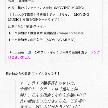
会場 ：成城ホール
内容：舞台パフォーマンス参加 (MOVING MUSIC)
『「大人の学園祭」特別編！ざっくばらん、「MOVING
MUSIC」を語る交歓トークライブ！！』
出演／MC：敏感-ファイル
トーク参加者：渡邉高章 映画監督 (zampanotheater)
トーク参加者：山田久子 (MOVING MUSIC)
（- images）
このフォトギャラリー内の画像を表示
リンク
はございません
舞台袖からの敏感-ファイルさんです！
トークライブ無事終わりました。
今回のトークテーマは「趣味と仲
間」、こんな機会もなかなか無いので
良い機会をいただきました。ご来場の
皆さま、誠にありがとうございまし