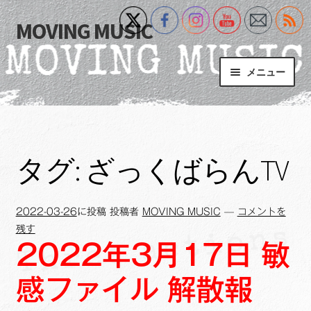
MOVING MUSIC
ナ
コ
ビ
ン
ゲ
テ
メニュー
ー
ン
シ
ツ
Home
ョ
へ
ン
ス
サ
Event
へ
キ
ブ
タグ:
ざっくばらんTV
ス
ッ
メ
What’s New
キ
プ
ニ
ッ
ュ
2022-03-26
に投稿
投稿者
MOVING MUSIC
—
コメントを
Blog
プ
ー
残す
を
2022年3月17日 敏
サ
+MM Online Video Platform
展
ブ
開
感ファイル 解散報
メ
サ
フォトギャラリー
ニ
ブ