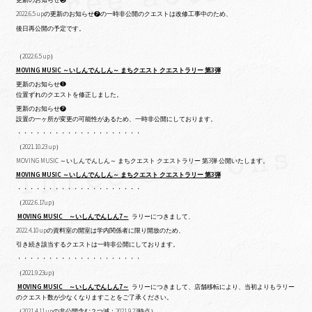
更新のお知らせ❸
2022.6.5 upの更新のお知らせ❷の一時非公開のクエストは改修工事中のため、
後日再公開の予定です。
（2022.6.5 up）
MOVING MUSIC ～いしんでんしん～ まちクエスト クエストラリー 第3弾
更新のお知らせ❶
位置ずれのクエストを修正しました。
更新のお知らせ❷
設置の一ヶ所が変更の可能性があるため、一時非公開にしております。
・・・・・・・・・・・・・・・・・・・・
（2021.10.23 up）
MOVING MUSIC ～いしんでんしん～ まちクエスト クエストラリー 第3弾 公開いたします。
MOVING MUSIC ～いしんでんしん～ まちクエスト クエストラリー 第3弾
・・・・・・・・・・・・・・・・・・・・
（2022.6.17up）
MOVING MUSIC ～いしんでんしん7～
ラリーにつきまして、
2022.4.10 upの
資料室の開室は学内関係者に限り開放のため、
引き続き該当するクエストは一時非公開にしております。
・・・・・・・・・・・・・・・・・・・・
（2021.9.23up）
MOVING MUSIC ～いしんでんしん7～
ラリーにつきまして、店舗移転により、当初よりもラリー
のクエスト数が少なくなりますことをご了承ください。
（2021.4.11 upの非公開含む２つ減：2021.9.23時点）