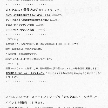
・・・・・・・・・・・・・・・・・・・・
まちクエスト 運営ブログ
からのお知らせ
コメントに画像を添付できるようになりました
（2022/4/25）
フォトクエストへの画像投稿に関するお願い
（2022/3/11）
クエストのメンテナンス状況
(2021/2/9)
クエストのメンテナンス状況
(2021/1/25)
・・・・・・・・・・・・・・・・・・・・
（2022.4.10 up）
新型コロナウィルスの影響により、資料室の開室は平日10：00～16：00です。
閉室：日曜祝祭日、学園の定める休日
＊当面の間、土曜日は閉室です。
該当するクエストは一時非公開にしております。
（2021.4.11 up）
新型コロナウィルスの影響により、臨時閉室中の資料室のクエストは一時非公開に変更します。
MOVING MUSIC ～いしんでんしん7～
ラリーのクエスト数が当初よりも少なくなりますことをご
了承ください。
・・・・・・・・・・・・・・・・・・・・
MOVING MUSICでは、スマートフォンアプリ「
まちクエスト
」を活用した
イベントを開催しております。