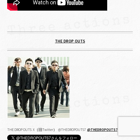
THE DROP OUTS
THE DROP OUTS X（旧Twitter） @THEDROPOUTS7
@THEDROPOUTS7