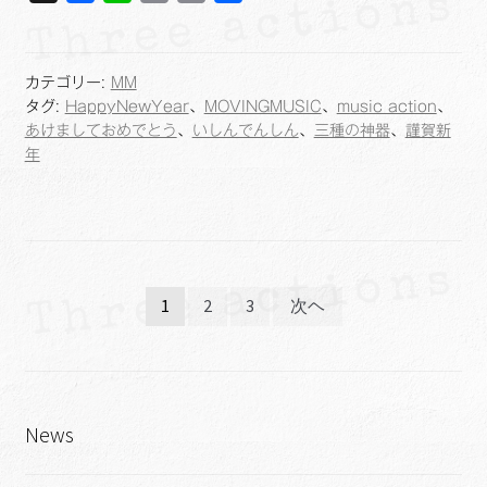
a
i
o
m
有
c
n
p
a
e
e
y
i
カテゴリー:
MM
b
L
l
タグ:
HappyNewYear
、
MOVINGMUSIC
、
music action
、
o
i
あけましておめでとう
、
いしんでんしん
、
三種の神器
、
謹賀新
年
o
n
k
k
投
1
2
3
次ヘ
稿
ナ
ビ
News
ゲ