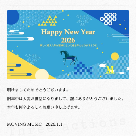
ュ
メ
サ
Links
ー
ニ
ブ
を
ュ
メ
サ
せたがや生涯現役ネットワーク
展
ー
ニ
ブ
開
を
ュ
メ
サ
萩・魅力PR大使
展
ー
ニ
ブ
開
を
ュ
メ
出演希望/お問い合わせフォーム
展
ー
ニ
開
を
ュ
Contact
展
ー
開
を
展
明けましておめでとうございます。
開
旧年中は大変お世話になりまして、誠にありがとうございました。
本年も何卒よろしくお願い申し上げます。
MOVING MUSIC 2026,1,1