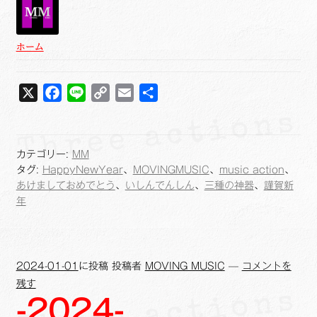
ホーム
X
F
L
C
E
共
a
i
o
m
有
c
n
p
a
e
e
y
i
カテゴリー:
MM
b
L
l
タグ:
HappyNewYear
、
MOVINGMUSIC
、
music action
、
o
i
あけましておめでとう
、
いしんでんしん
、
三種の神器
、
謹賀新
年
o
n
k
k
2024-01-01
に投稿
投稿者
MOVING MUSIC
—
コメントを
残す
-2024-