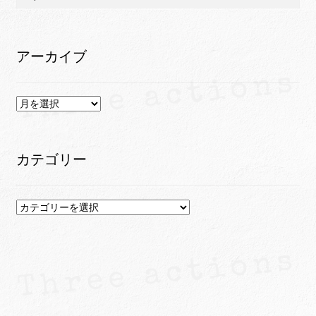
索:
アーカイブ
ア
ー
カ
イ
カテゴリー
ブ
カ
テ
ゴ
リ
ー