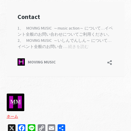
ホーム
X
F
L
C
E
共