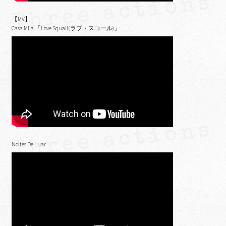
【MV】
Casa Mila 「Love Squall(ラブ・スコール)」
Noites De Luar