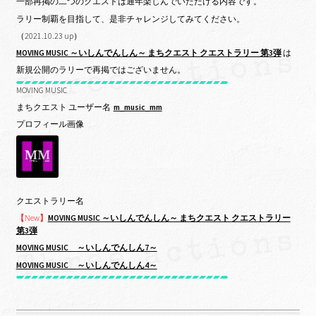
一部再掲の二つのクエストは通年楽しんでいただける内容です。
ラリー制覇を目指して、是非チャレンジしてみてください。
（2021.10.23 up）
MOVING MUSIC ～いしんでんしん～ まちクエスト クエストラリー 第3弾
は
新規公開のラリーで再掲ではございません。
MOVING MUSIC
まちクエスト ユーザー名
m_music_mm
プロフィール画像
クエストラリー名
【New】
MOVING MUSIC ～いしんでんしん～ まちクエスト クエストラリー
第3弾
MOVING MUSIC ～いしんでんしん7～
MOVING MUSIC ～いしんでんしん4～