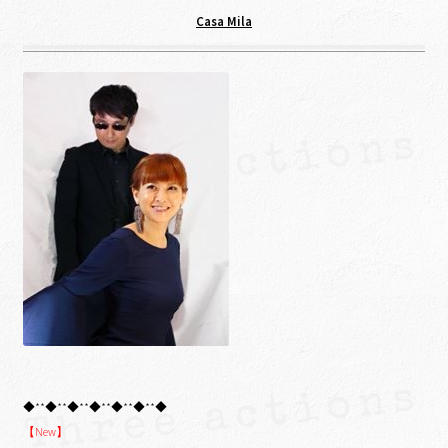
Casa Mila
◆**◆**◆**◆**◆**◆**◆
【New】