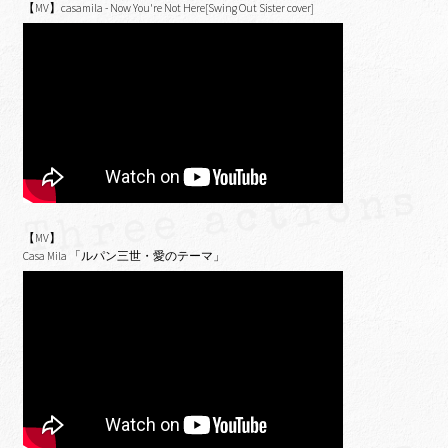
【MV】casamila - Now You're Not Here[Swing Out Sister cover]
【MV】
Casa Mila 「ルパン三世・愛のテーマ」