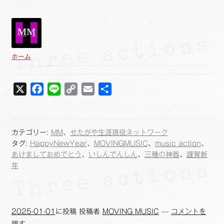
ホーム
X
F
L
C
E
共
a
i
o
m
有
c
n
p
a
e
e
y
i
カテゴリー:
MM
、
せたがや生涯現役ネットワーク
b
L
l
タグ:
HappyNewYear
、
MOVINGMUSIC
、
music action
、
o
i
あけましておめでとう
、
いしんでんしん
、
三種の神器
、
謹賀新
年
o
n
k
k
2025-01-01
に投稿
投稿者
MOVING MUSIC
—
コメントを
残す