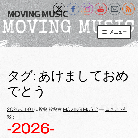
MOVING MUSIC
ナ
コ
ビ
ン
ゲ
テ
メニュー
ー
ン
シ
ツ
Home
ョ
へ
ン
ス
サ
Event
へ
キ
ブ
タグ:
あけましておめ
ス
ッ
メ
What’s New
キ
プ
ニ
でとう
ッ
ュ
Blog
プ
ー
を
サ
2026-01-01
に投稿
投稿者
MOVING MUSIC
—
コメントを
+MM Online Video Platform
展
ブ
残す
開
-2026-
メ
サ
フォトギャラリー
ニ
ブ