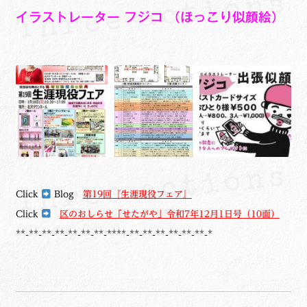
イラストレーター フジコ （ほっこり似顔絵）
Click
Blog
第19回『生涯現役フェア』
Click
区のおしらせ「せたがや」令和7年12月1日号（10面）
**-**-**-**-**-**-**-****-**-**-**-**-**-**-*